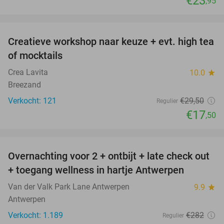
€23
,95
favorite_border
Creatieve workshop naar keuze + evt. high tea
41%
of mocktails
Crea Lavita
10.0
star
Breezand
Verkocht: 121
€29
,50
Regulier
€17
,50
favorite_border
Overnachting voor 2 + ontbijt + late check out
59%
+ toegang wellness in hartje Antwerpen
Van der Valk Park Lane Antwerpen
9.9
star
Antwerpen
Verkocht: 1.189
€282
Regulier