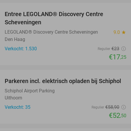
Entree LEGOLAND® Discovery Centre
25%
Scheveningen
LEGOLAND® Discovery Centre Scheveningen
9.0
star
Den Haag
Verkocht: 1.530
€23
Regulier
€17
,25
favorite_border
Parkeren incl. elektrisch opladen bij Schiphol
11%
Schiphol Airport Parking
Uithoorn
Verkocht: 35
€58
,90
Regulier
€52
,50
favorite_border