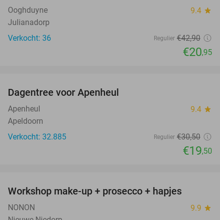
Ooghduyne
9.4
star
Julianadorp
Verkocht: 36
€42
,90
Regulier
€20
,95
favorite_border
Dagentree voor Apenheul
36%
Apenheul
9.4
star
Apeldoorn
Verkocht: 32.885
€30
,50
Regulier
€19
,50
favorite_border
Workshop make-up + prosecco + hapjes
50%
NONON
9.9
star
Nieuwe Niedorp