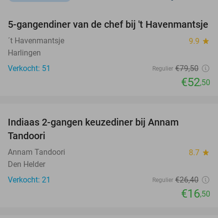
favorite_border
5-gangendiner van de chef bij 't Havenmantsje
34%
NEW
TODAY
´t Havenmantsje
9.9
star
Harlingen
Verkocht: 51
€79
,50
Regulier
€52
,50
favorite_border
Indiaas 2-gangen keuzediner bij Annam
38%
Tandoori
Annam Tandoori
8.7
star
Den Helder
Verkocht: 21
€26
,40
Regulier
€16
,50
favorite_border