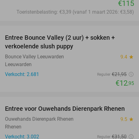
€115
Toeristenbelasting: €3,39 (vanaf 1 maart 2026: €3,58)
favorite_border
Entree Bounce Valley (2 uur) + sokken +
41%
verkoelende slush puppy
Bounce Valley Leeuwarden
9.4
star
Leeuwarden
Verkocht: 2.681
€21
,95
Regulier
€12
,95
favorite_border
Entree voor Ouwehands Dierenpark Rhenen
19%
Ouwehands Dierenpark Rhenen
9.5
star
Rhenen
Verkocht: 3.002
€31
,50
Regulier