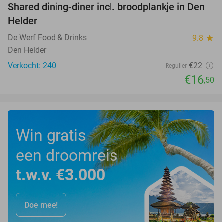
Shared dining-diner incl. broodplankje in Den
25%
Helder
De Werf Food & Drinks
9.8
star
Den Helder
Verkocht: 240
€22
Regulier
€16
,50
Win gratis
een droomreis
t.w.v. €3.000
Doe mee!