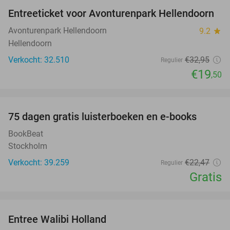
Entreeticket voor Avonturenpark Hellendoorn
41%
Avonturenpark Hellendoorn
9.2
star
Hellendoorn
Verkocht: 32.510
€32
,95
Regulier
€19
,50
favorite_border
100%
75 dagen gratis luisterboeken en e-books
BookBeat
Stockholm
Verkocht: 39.259
€22
,47
Regulier
Gratis
favorite_border
Entree Walibi Holland
25%