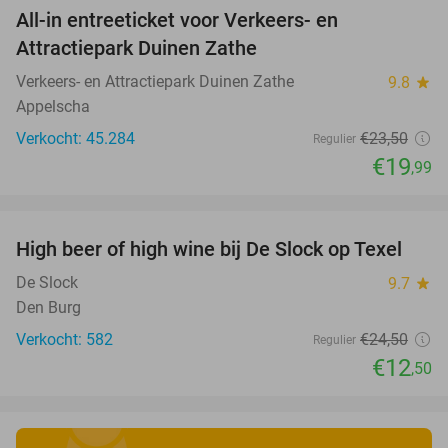
All-in entreeticket voor Verkeers- en
15%
Attractiepark Duinen Zathe
Verkeers- en Attractiepark Duinen Zathe
9.8
star
Appelscha
Verkocht: 45.284
€23
,50
Regulier
€19
,99
favorite_border
High beer of high wine bij De Slock op Texel
49%
De Slock
9.7
star
Den Burg
Verkocht: 582
€24
,50
Regulier
€12
,50