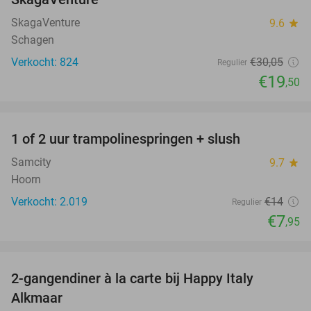
SkagaVenture
9.6
star
Schagen
Verkocht: 824
€30
,05
Regulier
€19
,50
favorite_border
1 of 2 uur trampolinespringen + slush
43%
Samcity
9.7
star
Hoorn
Verkocht: 2.019
€14
Regulier
€7
,95
favorite_border
2-gangendiner à la carte bij Happy Italy
35%
Alkmaar