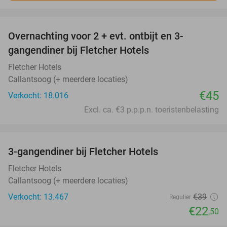
favorite_border
Overnachting voor 2 + evt. ontbijt en 3-
gangendiner bij Fletcher Hotels
Fletcher Hotels
Callantsoog (+ meerdere locaties)
€45
Verkocht: 18.016
Excl. ca. €3 p.p.p.n. toeristenbelasting
favorite_border
3-gangendiner bij Fletcher Hotels
42%
Fletcher Hotels
Callantsoog (+ meerdere locaties)
Verkocht: 13.467
€39
Regulier
€22
,50