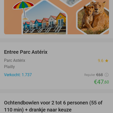
favorite_border
Entree Parc Astérix
30%
Parc Astérix
9.6
star
Plailly
Verkocht: 1.737
€68
Regulier
€47
,60
favorite_border
Ochtendbowlen voor 2 tot 6 personen (55 of
51%
110 min) + drankje naar keuze