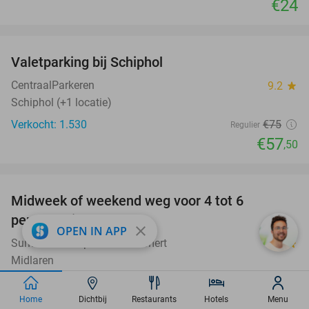
€24
favorite_border
Valetparking bij Schiphol
23%
CentraalParkeren
9.2
star
Schiphol (+1 locatie)
Verkocht: 1.530
€75
Regulier
€57
,50
favorite_border
Midweek of weekend weg voor 4 tot 6
personen in Drenthe
close
OPEN IN APP
Summio Waterpark De Bloemert
7.9
star
Midlaren
€226
Verkocht: 184
,50
Home
Dichtbij
Restaurants
Hotels
Menu
Excl. ca. €1,50 p.p.p.n. en €14 p.p. bedlinnen