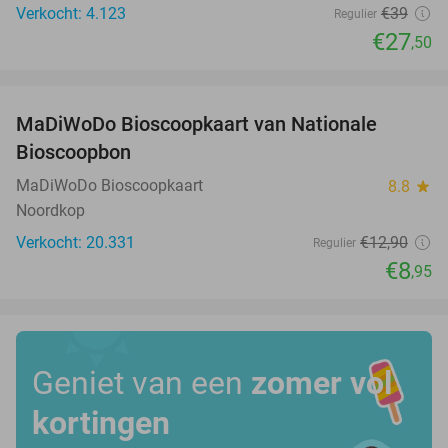
Verkocht: 4.123
€39
Regulier
€27
,50
favorite_border
MaDiWoDo Bioscoopkaart van Nationale
31%
Bioscoopbon
MaDiWoDo Bioscoopkaart
8.8
star
Noordkop
Verkocht: 20.331
€12
,90
Regulier
€8
,95
Geniet van een
zomer vol
kortingen