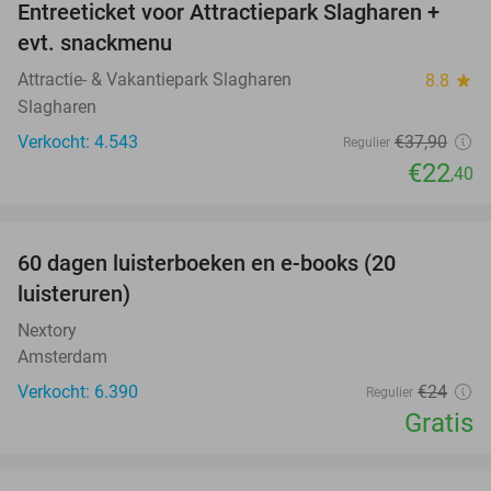
Entreeticket voor Attractiepark Slagharen +
41%
evt. snackmenu
Attractie- & Vakantiepark Slagharen
8.8
star
Slagharen
Verkocht: 4.543
€37
,90
Regulier
€22
,40
favorite_border
100%
60 dagen luisterboeken en e-books (20
luisteruren)
Nextory
Amsterdam
Verkocht: 6.390
€24
Regulier
Gratis
favorite_border