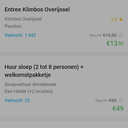
Entree Klimbos Overijssel
31%
Klimbos Overijssel
9.8
star
Paasloo
Verkocht: 1.942
€19
,50
Regulier
€13
,50
favorite_border
Huur sloep (2 tot 8 personen) +
18%
welkomstpakketje
Sloepverhuur Amstelmeer
Den Helder (+2 locaties)
Verkocht: 25
€60
Regulier
€49
favorite_border