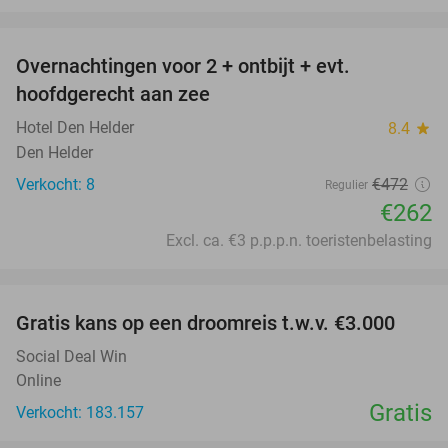
favorite_border
Overnachtingen voor 2 + ontbijt + evt.
44%
hoofdgerecht aan zee
Hotel Den Helder
8.4
star
Den Helder
Verkocht: 8
€472
Regulier
€262
Excl. ca. €3 p.p.p.n. toeristenbelasting
favorite_border
Gratis kans op een droomreis t.w.v. €3.000
Social Deal Win
Online
Gratis
Verkocht: 183.157