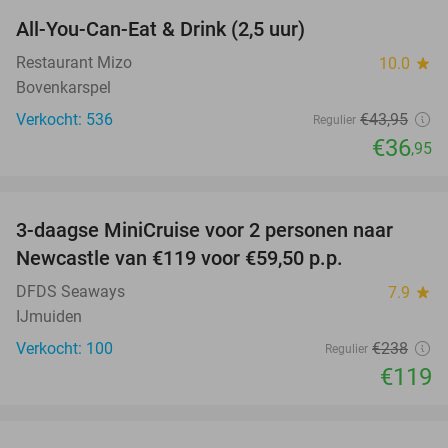
All-You-Can-Eat & Drink (2,5 uur)
16%
Restaurant Mizo
10.0
star
Bovenkarspel
Verkocht: 536
€43
,95
Regulier
€36
,95
favorite_border
3-daagse MiniCruise voor 2 personen naar
50%
Newcastle van €119 voor €59,50 p.p.
DFDS Seaways
7.9
star
IJmuiden
Verkocht: 100
€238
Regulier
€119
favorite_border