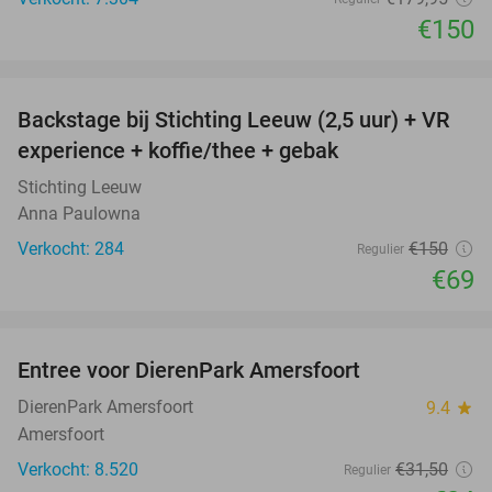
€150
favorite_border
Backstage bij Stichting Leeuw (2,5 uur) + VR
54%
experience + koffie/thee + gebak
Stichting Leeuw
Anna Paulowna
Verkocht: 284
€150
Regulier
€69
favorite_border
Entree voor DierenPark Amersfoort
24%
DierenPark Amersfoort
9.4
star
Amersfoort
Verkocht: 8.520
€31
,50
Regulier