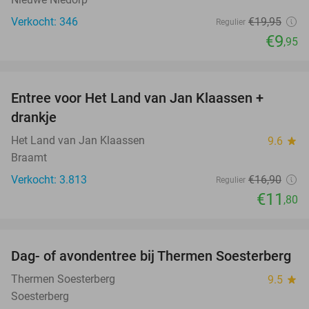
Verkocht: 346
€19
,95
Regulier
€9
,95
favorite_border
Entree voor Het Land van Jan Klaassen +
30%
drankje
Het Land van Jan Klaassen
9.6
star
Braamt
Verkocht: 3.813
€16
,90
Regulier
€11
,80
favorite_border
Dag- of avondentree bij Thermen Soesterberg
29%
Thermen Soesterberg
9.5
star
Soesterberg