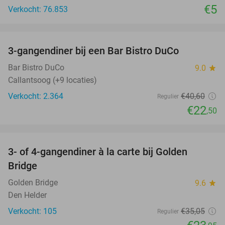
€5
Verkocht: 76.853
favorite_border
3-gangendiner bij een Bar Bistro DuCo
45%
Bar Bistro DuCo
9.0
star
Callantsoog (+9 locaties)
Verkocht: 2.364
€40
,60
Regulier
€22
,50
favorite_border
3- of 4-gangendiner à la carte bij Golden
32%
Bridge
Golden Bridge
9.6
star
Den Helder
Verkocht: 105
€35
,05
Regulier