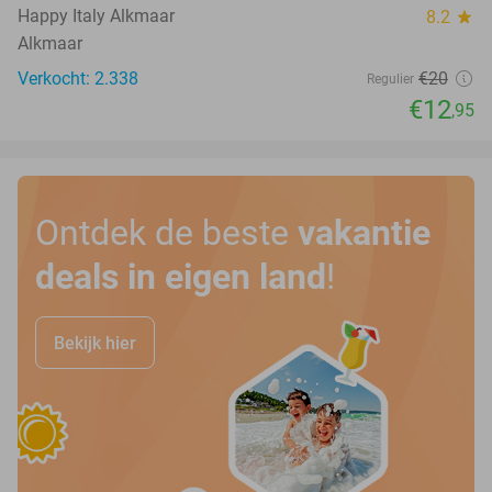
Happy Italy Alkmaar
8.2
star
Alkmaar
Verkocht: 2.338
€20
Regulier
€12
,95
Ontdek de beste
vakantie
deals in eigen land
!
Bekijk hier