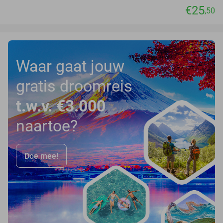
€25
,50
Waar gaat jouw
gratis droomreis
t.w.v. €3.000
naartoe?
Doe mee!