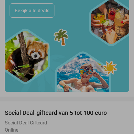
Bekijk alle deals
favorite_border
Social Deal-giftcard van 5 tot 100 euro
Social Deal Giftcard
Online