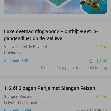
favorite_border
Luxe overnachting voor 2 + ontbijt + evt. 3-
gangendiner op de Veluwe
Veluwe Hotel de Beyaerd
9.2
star
Hulshorst
€117
Verkocht: 802
,60
Excl. ca. €2 p.p.p.n. toeristenbelasting
favorite_border
1, 2 óf 3 dagen Parijs met Slangen Reizen
17%
Slangen Reizen
8.2
star
Lelystad (+44 locaties)
Verkocht: 7.304
€179
,95
Regulier