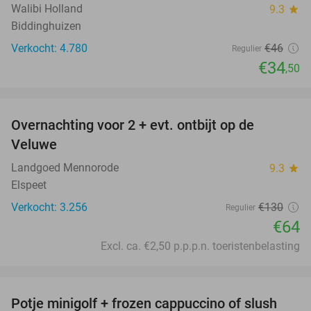
Walibi Holland
9.3
star
Biddinghuizen
Verkocht: 4.780
€46
Regulier
€34
,50
favorite_border
Overnachting voor 2 + evt. ontbijt op de
51%
Veluwe
Landgoed Mennorode
9.3
star
Elspeet
Verkocht: 3.256
€130
Regulier
€64
Excl. ca. €2,50 p.p.p.n. toeristenbelasting
favorite_border
Potje minigolf + frozen cappuccino of slush
47%