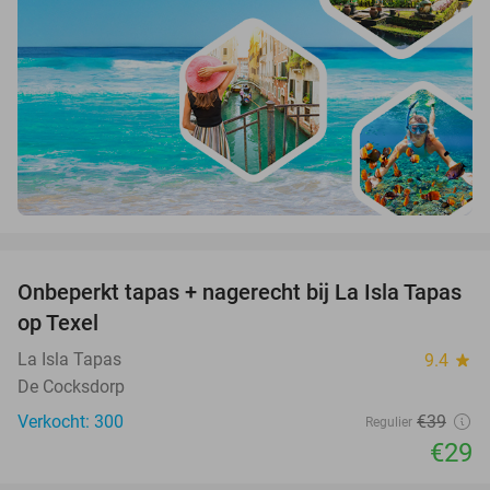
favorite_border
Onbeperkt tapas + nagerecht bij La Isla Tapas
26%
op Texel
La Isla Tapas
9.4
star
De Cocksdorp
Verkocht: 300
€39
Regulier
€29
favorite_border