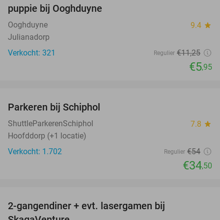
puppie bij Ooghduyne
Ooghduyne
9.4
star
Julianadorp
Verkocht: 321
€11
,25
Regulier
€5
,95
favorite_border
Parkeren bij Schiphol
36%
ShuttleParkerenSchiphol
7.8
star
Hoofddorp (+1 locatie)
Verkocht: 1.702
€54
Regulier
€34
,50
favorite_border
2-gangendiner + evt. lasergamen bij
35%
SkagaVenture