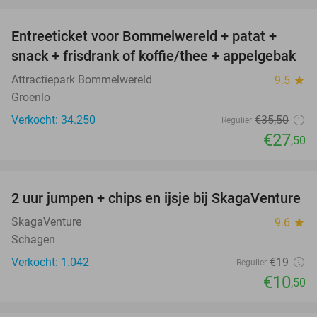
favorite_border
Entreeticket voor Bommelwereld + patat +
23%
snack + frisdrank of koffie/thee + appelgebak
Attractiepark Bommelwereld
9.5
star
Groenlo
Verkocht: 34.250
€35
,50
Regulier
€27
,50
favorite_border
2 uur jumpen + chips en ijsje bij SkagaVenture
45%
SkagaVenture
9.6
star
Schagen
Verkocht: 1.042
€19
Regulier
€10
,50
favorite_border