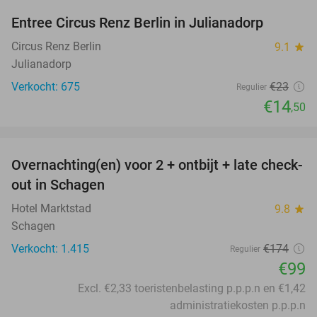
Entree Circus Renz Berlin in Julianadorp
37%
Circus Renz Berlin
9.1
star
Julianadorp
Verkocht: 675
€23
Regulier
€14
,50
favorite_border
Overnachting(en) voor 2 + ontbijt + late check-
43%
out in Schagen
Hotel Marktstad
9.8
star
Schagen
Verkocht: 1.415
€174
Regulier
€99
Excl. €2,33 toeristenbelasting p.p.p.n en €1,42
administratiekosten p.p.p.n