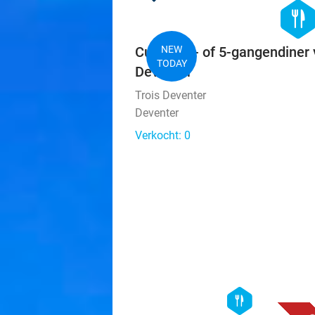
hexago
food
Culinair 4- of 5-gangendiner 
NEW
TODAY
Deventer
Trois Deventer
Deventer
Verkocht: 0
hexagon
food