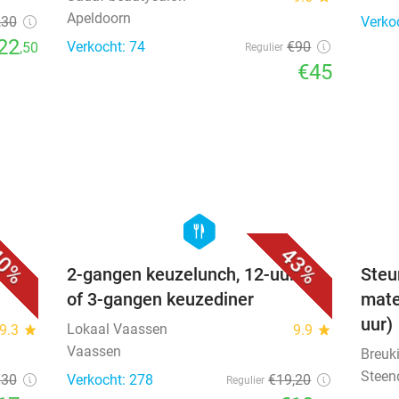
Apeldoorn
,30
Verko
22
Verkocht: 74
€90
,50
Regulier
€45
favorite_border
favorite_border
hexagon
food
0%
43%
2-gangen keuzelunch, 12-uurtje
Steu
of 3-gangen keuzediner
mate
uur)
Lokaal Vaassen
9.3
star
9.9
star
Vaassen
Breuki
Steen
€30
Verkocht: 278
€19
,20
Regulier