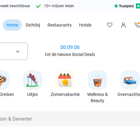
 week beschikbaar
10+ miljoen leden
Home
Dichtbij
Restaurants
Hotels
00:09:04
keyboard_arrow_down
tot de nieuwe Social Deals
Drinken
Uitjes
Zomervakantie
Wellness &
Overnacht
Beauty