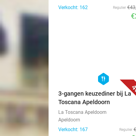
Verkocht: 162
€43
Regulier
€
hexagon
food
4
3-gangen keuzediner bij La
Toscana Apeldoorn
La Toscana Apeldoorn
Apeldoorn
Verkocht: 167
Regulier