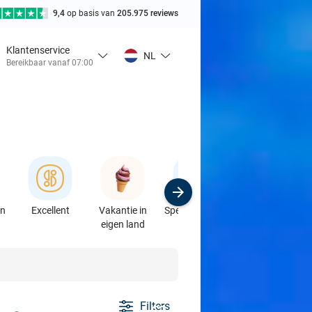
9,4
op basis van
205.975 reviews
Klantenservice
NL
Bereikbaar vanaf 07:00
en
Excellent
Vakantie in
Speciaalzaken
Sport
eigen land
& Auto's
Filters