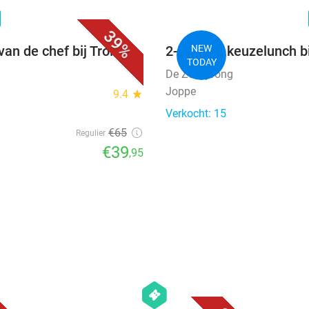
favorite_border
n
39%
van de chef bij Trois
2-gangen keuzelunch b
NEW
TODAY
De Zessprong
Joppe
9.4
star
Verkocht: 15
€65
Regulier
€39
,95
favorite_border
favorite_border
hexagon
events