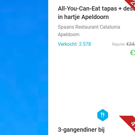
2
All-You-Can-Eat tapas + des
in hartje Apeldoorn
Spaans Restaurant Catalunia
Apeldoorn
Verkocht: 2.578
€34
Regulier
€
hexagon
food
4
3-gangendiner bij