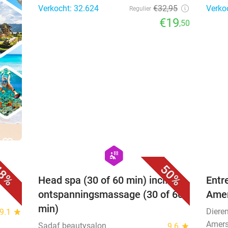
Verkocht: 32.624
€32
,95
Verko
Regulier
€19
,50
favorite_border
favorite_border
hexagon
wellness
8%
50%
Head spa (30 of 60 min) incl.
Entr
ontspanningsmassage (30 of 60
Amer
min)
Diere
9.1
star
Amers
Sadaf beautysalon
9.6
star