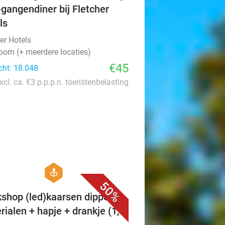
-gangendiner bij Fletcher
ls
er Hotels
oorn (+ meerdere locaties)
€45
cht: 18.048
xcl. ca. €3 p.p.p.n. toeristenbelasting
favorite_border
hexagon
course
50%
shop (led)kaarsen dippen +
rialen + hapje + drankje (1,5