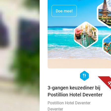
Doe mee!
hexagon
food
4
3-gangen keuzediner bij
Postillion Hotel Deventer
Postillion Hotel Deventer
Deventer