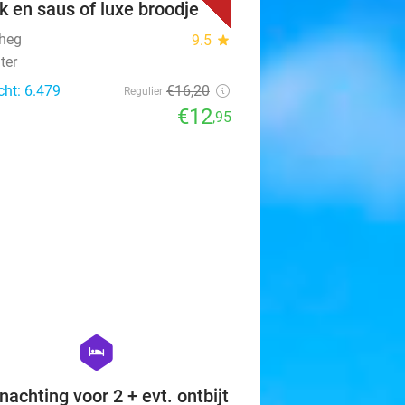
k en saus of luxe broodje
heg
9.5
star
ter
cht: 6.479
€16
,20
Regulier
€12
,95
favorite_border
hexagon
hotel
nachting voor 2 + evt. ontbijt