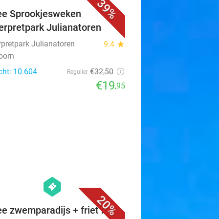
39%
ee Sprookjesweken
erpretpark Julianatoren
rpretpark Julianatoren
9.4
star
oorn
cht: 10.604
€32
,50
Regulier
€19
,95
favorite_border
hexagon
events
20%
ee zwemparadijs + friet met