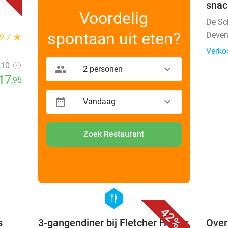
snac
Voordelig
De Sc
spontaan uit eten?
Deven
9.7
star
Verko
,10
2 personen
17
,95
Vandaag
Zoek Restaurant
favorite_border
favorite_border
hexagon
food
42%
s
3-gangendiner bij Fletcher Hotels
Over