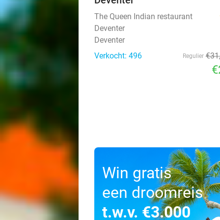
Deventer
The Queen Indian restaurant
Deventer
Deventer
Verkocht: 496
€31
Regulier
€
Win gratis
een droomreis
t.w.v. €3.000