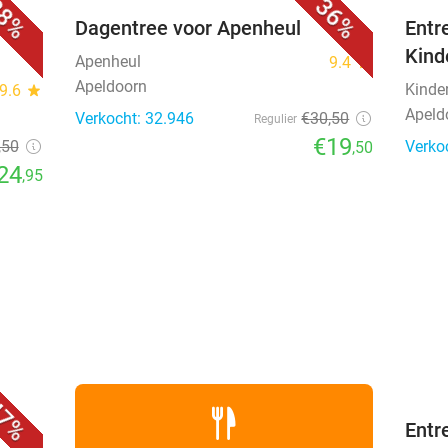
8%
36%
sert
Dagentree voor Apenheul
Entr
Kind
Apenheul
9.4
star
Apeldoorn
Kinde
9.6
star
Apeld
Verkocht: 32.946
€30
,50
Regulier
€19
,50
Verko
,50
24
,95
favorite_border
7%
Entr