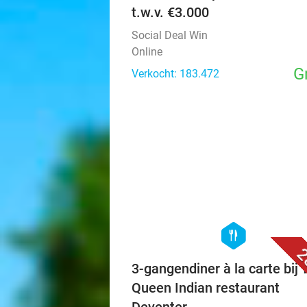
t.w.v. €3.000
Social Deal Win
Online
G
Verkocht: 183.472
hexagon
food
2
3-gangendiner à la carte bij 
Queen Indian restaurant