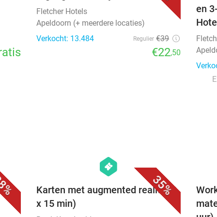
en 3
Fletcher Hotels
Hote
Apeldoorn (+ meerdere locaties)
Verkocht: 13.484
€39
Fletch
Regulier
ratis
€22
Apeld
,50
Verko
E
favorite_border
favorite_border
hexagon
events
8%
35%
The
Karten met augmented reality (3
Work
x 15 min)
mate