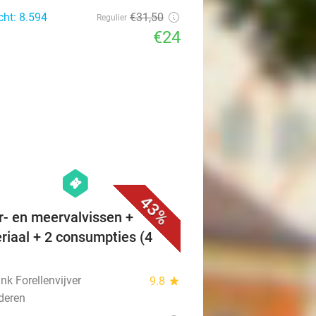
cht: 8.594
€31
,50
Regulier
€24
favorite_border
hexagon
events
43%
r- en meervalvissen +
riaal + 2 consumpties (4
nk Forellenvijver
9.8
star
deren