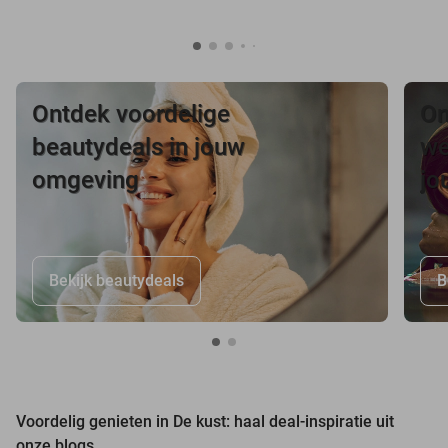
Ontdek voordelige
On
beautydeals in jouw
we
omgeving
jo
Bekijk beautydeals
B
Voordelig genieten in De kust: haal deal-inspiratie uit
onze blogs