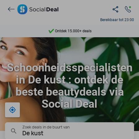
Bereikbaar tot 23:00
Ontdek 15.000+ deals
7 dagen per week beschikbaar
10+ miljoen leden
Schoonheidsspecialisten
9,4
in De kust : ontdek de
Ontdek 15.000+ deals
beste beautydeals via
Social Deal
Bij mij in de buurt
Zoek deals in de buurt van
De kust