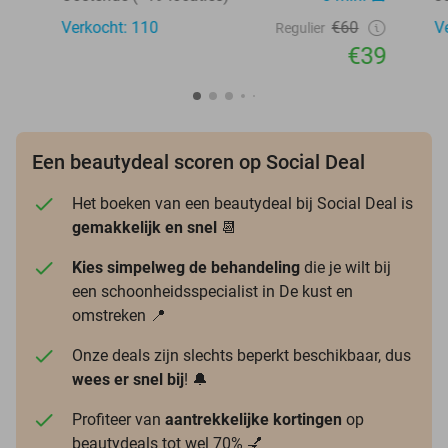
Verkocht: 110
€60
V
Regulier
€39
Een beautydeal scoren op Social Deal
Het boeken van een beautydeal bij Social Deal is
gemakkelijk en snel
📆
Kies simpelweg de behandeling
die je wilt bij
een schoonheidsspecialist in De kust en
omstreken 📍
Onze deals zijn slechts beperkt beschikbaar, dus
wees er snel bij
! 🔔
Profiteer van
aantrekkelijke kortingen
op
beautydeals tot wel 70% 💅