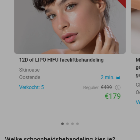
12D of LIPO HIFU-faceliftbehandeling
M
g
Skinoase
g
Oostende
2 min.
G
Verkocht: 5
€499
Regulier
O
€179
V
Welke schoonheidsbehandeling kies je?