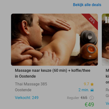
Bekijk alle deals
25%
Massage naar keuze (60 min) + koffie/thee
M
in Oostende
k
o
Thai Massage 385
9.7
Oostende
2 min.
R
Gi
Verkocht: 249
€65
Regulier
€49
V