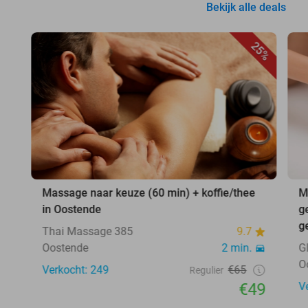
Bekijk alle deals
25%
Massage naar keuze (60 min) + koffie/thee
M
in Oostende
g
g
Thai Massage 385
9.7
Oostende
2 min.
G
O
Verkocht: 249
€65
Regulier
€49
V