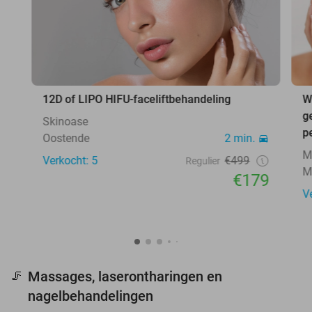
12D of LIPO HIFU-faceliftbehandeling
W
g
Skinoase
p
Oostende
2 min.
M
Verkocht: 5
€499
Regulier
M
€179
V
Massages, laserontharingen en
🦵
nagelbehandelingen