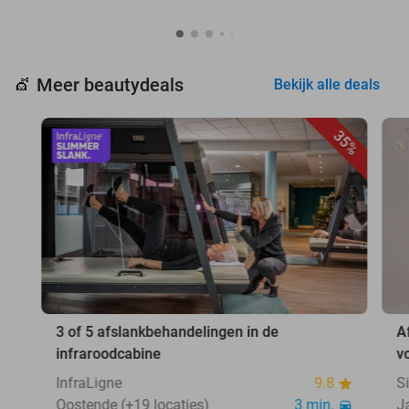
Meer beautydeals
💇
Bekijk alle deals
35%
3 of 5 afslankbehandelingen in de
A
infraroodcabine
v
InfraLigne
9.8
S
Oostende (+19 locaties)
3 min.
J