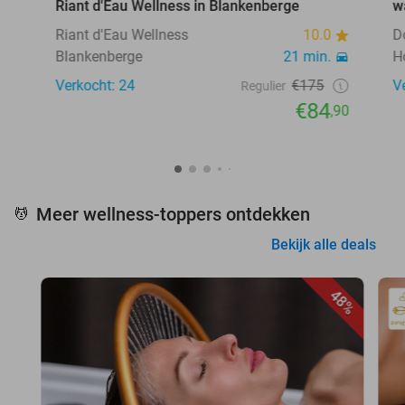
Riant d'Eau Wellness in Blankenberge
w
Riant d'Eau Wellness
10.0
D
Blankenberge
21 min.
H
Verkocht: 24
€175
V
Regulier
€84
,90
Meer wellness-toppers ontdekken
💆
Bekijk alle deals
48%