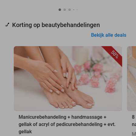
Korting op beautybehandelingen
💅
Bekijk alle deals
50%
Manicurebehandeling + handmassage +
8
gellak of acryl of pedicurebehandeling + evt.
n
gellak
M