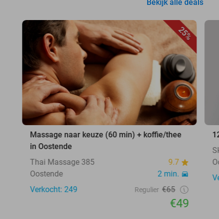
Bekijk alle deals
25%
Massage naar keuze (60 min) + koffie/thee
1
in Oostende
S
Thai Massage 385
9.7
O
Oostende
2 min.
V
Verkocht: 249
€65
Regulier
€49