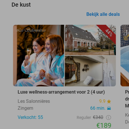
De kust
Bekijk alle deals
44%
Luxe wellness-arrangement voor 2 (4 uur)
P
d
Les Salonnières
9.9
M
Zingem
66 min.
K
Verkocht: 55
€340
Regulier
D
€189