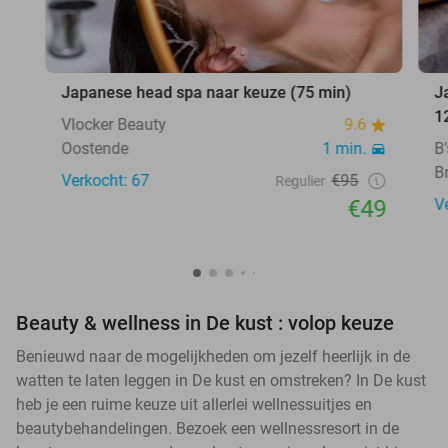
Japanese head spa naar keuze (75 min)
J
1
Vlocker Beauty
9.6
Oostende
1 min.
B
B
Verkocht: 67
€95
Regulier
€49
V
Beauty & wellness in De kust : volop keuze
Benieuwd naar de mogelijkheden om jezelf heerlijk in de
watten te laten leggen in De kust en omstreken? In De kust
heb je een ruime keuze uit allerlei wellnessuitjes en
beautybehandelingen. Bezoek een wellnessresort in de