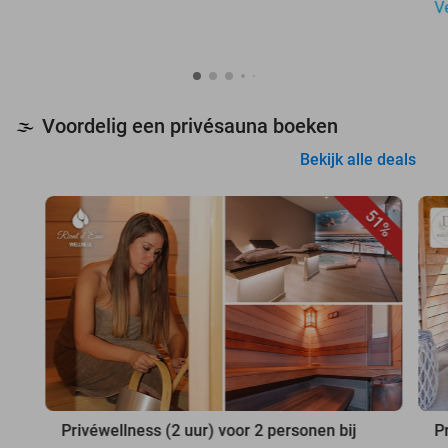
V
Voordelig een privésauna boeken
🌫️
Bekijk alle deals
51%
Privéwellness (2 uur) voor 2 personen bij
P