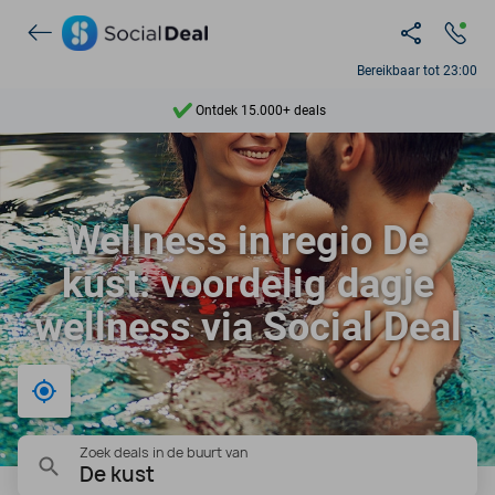
Bereikbaar tot 23:00
Ontdek 15.000+ deals
7 dagen per week beschikbaar
10+ miljoen leden
Wellness in regio De
9,4
kust: voordelig dagje
Ontdek 15.000+ deals
wellness via Social Deal
Bij mij in de buurt
Zoek deals in de buurt van
De kust