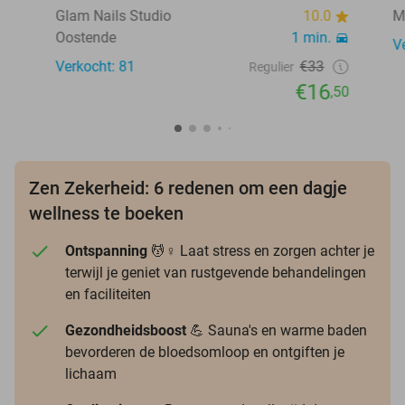
Glam Nails Studio
10.0
M
Oostende
1 min.
V
Verkocht: 81
€33
Regulier
€16
,50
Zen Zekerheid: 6 redenen om een dagje
wellness te boeken
Ontspanning
💆♀️ Laat stress en zorgen achter je
terwijl je geniet van rustgevende behandelingen
en faciliteiten
Gezondheidsboost
💪 Sauna's en warme baden
bevorderen de bloedsomloop en ontgiften je
lichaam