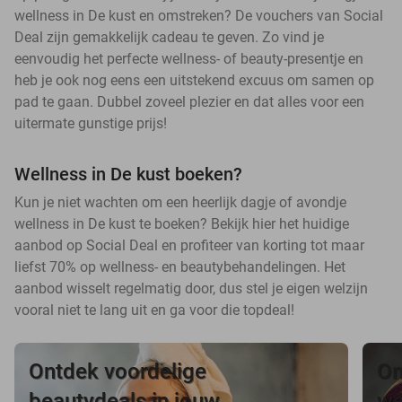
wellness in De kust en omstreken? De vouchers van Social
Deal zijn gemakkelijk cadeau te geven. Zo vind je
eenvoudig het perfecte wellness- of beauty-presentje en
heb je ook nog eens een uitstekend excuus om samen op
pad te gaan. Dubbel zoveel plezier en dat alles voor een
uitermate gunstige prijs!
Wellness in De kust boeken?
Kun je niet wachten om een heerlijk dagje of avondje
wellness in De kust te boeken? Bekijk hier het huidige
aanbod op Social Deal en profiteer van korting tot maar
liefst 70% op wellness- en beautybehandelingen. Het
aanbod wisselt regelmatig door, dus stel je eigen welzijn
vooral niet te lang uit en ga voor die topdeal!
Ontdek voordelige
On
beautydeals in jouw
we