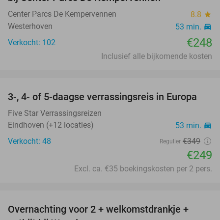
Center Parcs De Kempervennen
8.8
star
Westerhoven
53 min.
directions_car
€248
Verkocht: 102
Inclusief alle bijkomende kosten
favorite_border
3-, 4- of 5-daagse verrassingsreis in Europa
29%
Five Star Verrassingsreizen
Eindhoven (+12 locaties)
53 min.
directions_car
Verkocht: 48
€349
Regulier
€249
Excl. ca. €35 boekingskosten per 2 pers.
favorite_border
Overnachting voor 2 + welkomstdrankje +
33%