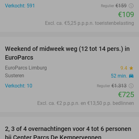
Verkocht: 591
€159
Regulier
€109
Excl. ca. €5,25 p.p.p.n. toeristenbelasting
favorite_border
Weekend of midweek weg (12 tot 14 pers.) in
45%
EuroParcs
EuroParcs Limburg
9.4
star
Susteren
52 min.
directions_car
Verkocht: 10
€1.313
Regulier
€725
Excl. ca. €2 p.p.p.n. en €13,50 p.p. bedlinnen
favorite_border
2, 3 of 4 overnachtingen voor 4 tot 6 personen
bij Center Parcs De Kempervennen