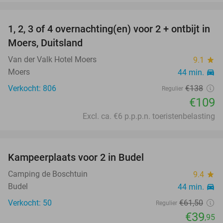
favorite_border
1, 2, 3 of 4 overnachting(en) voor 2 + ontbijt in
21%
Moers, Duitsland
Van der Valk Hotel Moers
9.1
star
Moers
44 min.
directions_car
Verkocht: 806
€138
Regulier
€109
Excl. ca. €6 p.p.p.n. toeristenbelasting
favorite_border
Kampeerplaats voor 2 in Budel
35%
Camping de Boschtuin
9.4
star
Budel
44 min.
directions_car
Verkocht: 50
€61
,50
Regulier
€39
,95