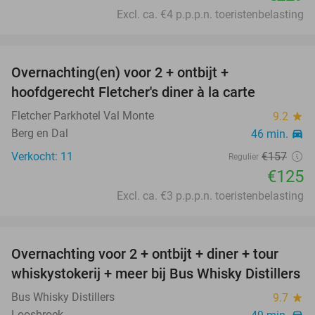
Excl. ca. €4 p.p.p.n. toeristenbelasting
favorite_border
Overnachting(en) voor 2 + ontbijt +
20%
hoofdgerecht Fletcher's diner à la carte
Fletcher Parkhotel Val Monte
9.2
star
Berg en Dal
46 min.
directions_car
Verkocht: 11
€157
Regulier
€125
Excl. ca. €3 p.p.p.n. toeristenbelasting
favorite_border
Overnachting voor 2 + ontbijt + diner + tour
17%
whiskystokerij + meer bij Bus Whisky Distillers
Bus Whisky Distillers
9.7
star
Loosbroek