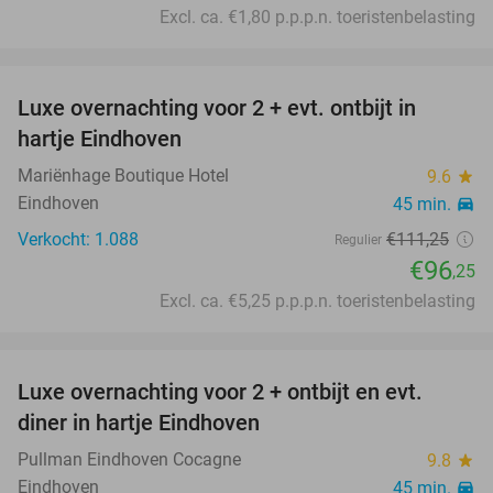
Excl. ca. €1,80 p.p.p.n. toeristenbelasting
favorite_border
Luxe overnachting voor 2 + evt. ontbijt in
14%
hartje Eindhoven
Mariënhage Boutique Hotel
9.6
star
Eindhoven
45 min.
directions_car
Verkocht: 1.088
€111
,25
Regulier
€96
,25
Excl. ca. €5,25 p.p.p.n. toeristenbelasting
favorite_border
Luxe overnachting voor 2 + ontbijt en evt.
13%
diner in hartje Eindhoven
Pullman Eindhoven Cocagne
9.8
star
Eindhoven
45 min.
directions_car