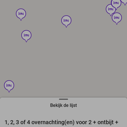
hotel
hotel
hotel
hotel
hotel
hotel
hotel
hotel
Bekijk de lijst
favorite_border
hotel
hotel
1, 2, 3 of 4 overnachting(en) voor 2 + ontbijt +
25%