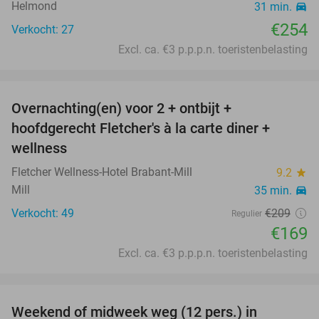
Helmond
31 min.
directions_car
€254
Verkocht: 27
Excl. ca. €3 p.p.p.n. toeristenbelasting
favorite_border
Overnachting(en) voor 2 + ontbijt +
19%
hoofdgerecht Fletcher's à la carte diner +
wellness
Fletcher Wellness-Hotel Brabant-Mill
9.2
star
Mill
35 min.
directions_car
Verkocht: 49
€209
Regulier
€169
Excl. ca. €3 p.p.p.n. toeristenbelasting
favorite_border
Weekend of midweek weg (12 pers.) in
58%