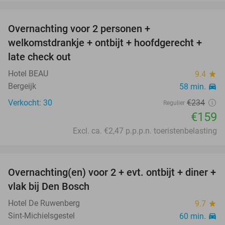
favorite_border
Overnachting voor 2 personen +
32%
welkomstdrankje + ontbijt + hoofdgerecht +
late check out
Hotel BEAU
9.4
star
Bergeijk
58 min.
directions_car
Verkocht: 30
€234
Regulier
€159
Excl. ca. €2,47 p.p.p.n. toeristenbelasting
favorite_border
Overnachting(en) voor 2 + evt. ontbijt + diner +
29%
vlak bij Den Bosch
Hotel De Ruwenberg
9.7
star
Sint-Michielsgestel
60 min.
directions_car