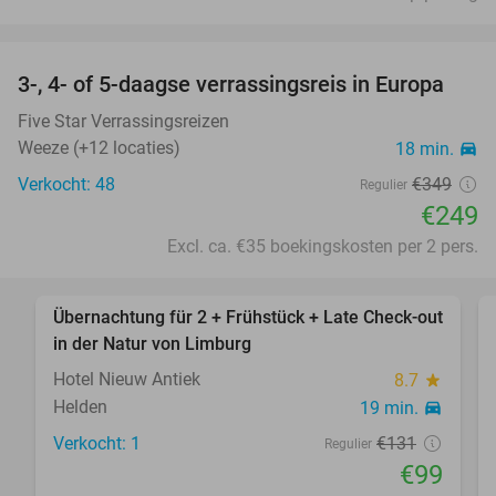
favorite_border
3-, 4- of 5-daagse verrassingsreis in Europa
29%
Five Star Verrassingsreizen
Weeze (+12 locaties)
18 min.
directions_car
Verkocht: 48
€349
Regulier
€249
Excl. ca. €35 boekingskosten per 2 pers.
favorite_border
Übernachtung für 2 + Frühstück + Late Check-out
24%
in der Natur von Limburg
Hotel Nieuw Antiek
8.7
star
Helden
19 min.
directions_car
Verkocht: 1
€131
Regulier
€99