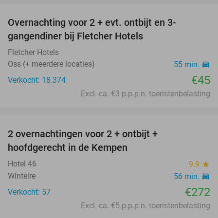
Overnachting voor 2 + evt. ontbijt en 3-
gangendiner bij Fletcher Hotels
Fletcher Hotels
Oss (+ meerdere locaties)
55 min.
directions_car
€45
Verkocht: 18.374
Excl. ca. €3 p.p.p.n. toeristenbelasting
favorite_border
2 overnachtingen voor 2 + ontbijt +
hoofdgerecht in de Kempen
Hotel 46
9.9
star
Wintelre
56 min.
directions_car
€272
Verkocht: 57
Excl. ca. €5 p.p.p.n. toeristenbelasting