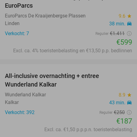
EuroParcs
EuroParcs De Kraaijenbergse Plassen
9.6
star
Linden
38 min.
directions_car
Verkocht: 7
€1.411
Regulier
€599
Excl. ca. 4% toeristenbelasting en €13,50 p.p. bedlinnen
favorite_border
All-inclusive overnachting + entree
25%
Wunderland Kalkar
Wunderland Kalkar
8.9
star
Kalkar
43 min.
directions_car
Verkocht: 392
€250
Regulier
€187
Excl. ca. €1,50 p.p.p.n. toeristenbelasting