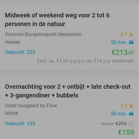
Midweek of weekend weg voor 2 tot 6
personen in de natuur
Summio Bungalowpark Herperduin
8.7
star
Herpen
50 min.
directions_car
€213
Verkocht: 323
,60
Excl. ca. €1,90 p.p.p.n. en €14 p.p. bedlinnen
favorite_border
Overnachting voor 2 + ontbijt + late check-out
46%
+ 3-gangendiner + bubbels
Hotel Hoogeerd by Flow
9.2
star
Niftrik
50 min.
directions_car
Verkocht: 135
€295
Regulier
€159