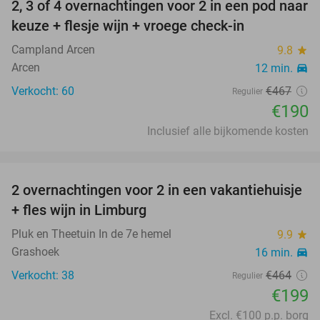
2, 3 of 4 overnachtingen voor 2 in een pod naar
59%
keuze + flesje wijn + vroege check-in
Campland Arcen
9.8
star
Arcen
12 min.
directions_car
Verkocht: 60
€467
Regulier
€190
Inclusief alle bijkomende kosten
favorite_border
2 overnachtingen voor 2 in een vakantiehuisje
57%
+ fles wijn in Limburg
Pluk en Theetuin In de 7e hemel
9.9
star
Grashoek
16 min.
directions_car
Verkocht: 38
€464
Regulier
€199
Excl. €100 p.p. borg