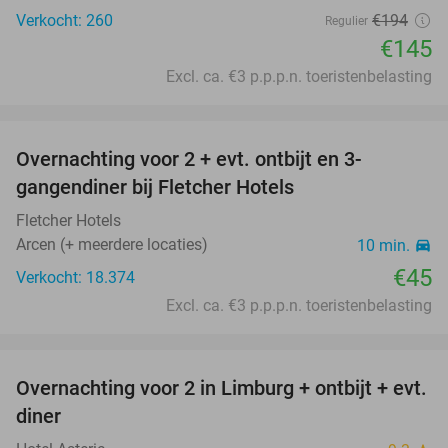
Verkocht: 260
€194
Regulier
€145
Excl. ca. €3 p.p.p.n. toeristenbelasting
favorite_border
Overnachting voor 2 + evt. ontbijt en 3-
gangendiner bij Fletcher Hotels
Fletcher Hotels
Arcen (+ meerdere locaties)
10 min.
directions_car
€45
Verkocht: 18.374
Excl. ca. €3 p.p.p.n. toeristenbelasting
favorite_border
Overnachting voor 2 in Limburg + ontbijt + evt.
24%
diner