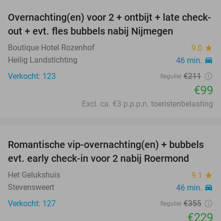
Overnachting(en) voor 2 + ontbijt + late check-
53%
out + evt. fles bubbels nabij Nijmegen
Boutique Hotel Rozenhof
9.0
star
Heilig Landstichting
46 min.
directions_car
Verkocht: 123
€211
Regulier
€99
Excl. ca. €3 p.p.p.n. toeristenbelasting
favorite_border
Romantische vip-overnachting(en) + bubbels
35%
evt. early check-in voor 2 nabij Roermond
Het Gelukshuis
9.1
star
Stevensweert
46 min.
directions_car
Verkocht: 127
€355
Regulier
€229