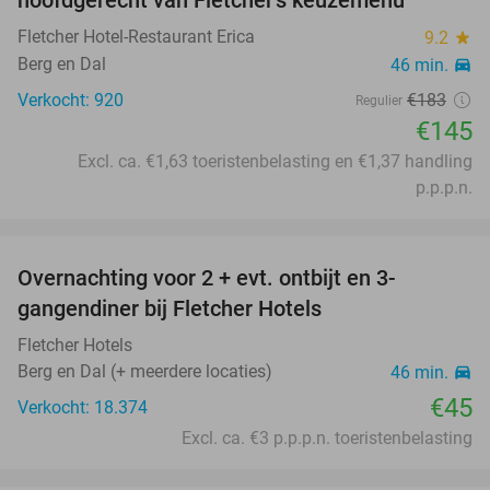
hoofdgerecht van Fletcher's keuzemenu
Fletcher Hotel-Restaurant Erica
9.2
star
Berg en Dal
46 min.
directions_car
Verkocht: 920
€183
Regulier
€145
Excl. ca. €1,63 toeristenbelasting en €1,37 handling
p.p.p.n.
favorite_border
Overnachting voor 2 + evt. ontbijt en 3-
gangendiner bij Fletcher Hotels
Fletcher Hotels
Berg en Dal (+ meerdere locaties)
46 min.
directions_car
€45
Verkocht: 18.374
Excl. ca. €3 p.p.p.n. toeristenbelasting
favorite_border