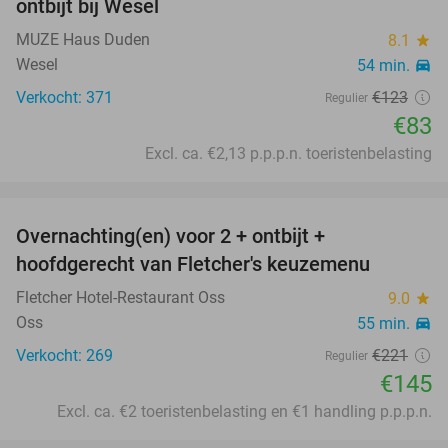
ontbijt bij Wesel
MUZE Haus Duden
8.1
star
Wesel
54 min.
directions_car
Verkocht: 371
€123
Regulier
€83
Excl. ca. €2,13 p.p.p.n. toeristenbelasting
favorite_border
Overnachting(en) voor 2 + ontbijt +
34%
hoofdgerecht van Fletcher's keuzemenu
Fletcher Hotel-Restaurant Oss
9.0
star
Oss
55 min.
directions_car
Verkocht: 269
€221
Regulier
€145
Excl. ca. €2 toeristenbelasting en €1 handling p.p.p.n.
favorite_border