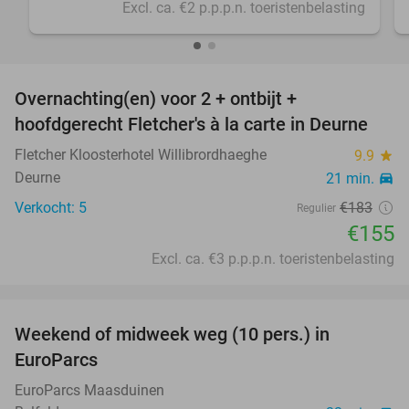
Excl. ca. €2 p.p.p.n. toeristenbelasting
favorite_border
Overnachting(en) voor 2 + ontbijt +
15%
hoofdgerecht Fletcher's à la carte in Deurne
Fletcher Kloosterhotel Willibrordhaeghe
9.9
star
Deurne
21 min.
directions_car
Verkocht: 5
€183
Regulier
€155
Excl. ca. €3 p.p.p.n. toeristenbelasting
favorite_border
Weekend of midweek weg (10 pers.) in
57%
EuroParcs
EuroParcs Maasduinen