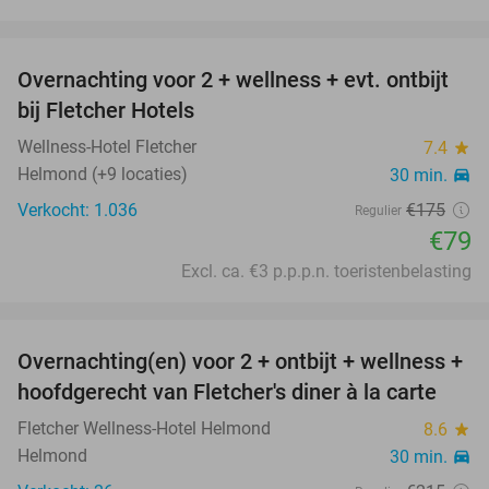
favorite_border
Overnachting voor 2 + wellness + evt. ontbijt
55%
bij Fletcher Hotels
Wellness-Hotel Fletcher
7.4
star
Helmond (+9 locaties)
30 min.
directions_car
Verkocht: 1.036
€175
Regulier
€79
Excl. ca. €3 p.p.p.n. toeristenbelasting
favorite_border
Overnachting(en) voor 2 + ontbijt + wellness +
21%
hoofdgerecht van Fletcher's diner à la carte
Fletcher Wellness-Hotel Helmond
8.6
star
Helmond
30 min.
directions_car