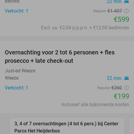
Belfeld
22 min.
directions_car
Verkocht: 1
€1.407
Regulier
€599
Excl. ca. €2,04 p.p.p.n. + €13,50 bedlinnen
favorite_border
Overnachting voor 2 tot 6 personen + fles
23%
prosecco + late check-out
Just-ed Weeze
Weeze
22 min.
directions_car
Verkocht: 1
€260
Regulier
€199
Inclusief alle bijkomende kosten
favorite_border
3, 4 of 7 overnachtingen (4 tot 6 pers.) bij Center
Parcs Het Heijderbos