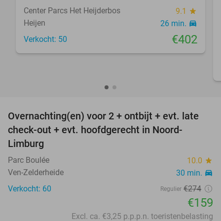
Center Parcs Het Heijderbos
9.1
star
Heijen
26 min.
directions_car
€402
Verkocht: 50
favorite_border
Overnachting(en) voor 2 + ontbijt + evt. late
42%
check-out + evt. hoofdgerecht in Noord-
Limburg
Parc Boulée
10.0
star
Ven-Zelderheide
30 min.
directions_car
Verkocht: 60
€274
Regulier
€159
Excl. ca. €3,25 p.p.p.n. toeristenbelasting