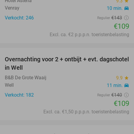
Hotel Asteria
9.3
star
Venray
10 min.
directions_car
Verkocht: 246
€143
Regulier
€109
Excl. ca. €2 p.p.p.n. toeristenbelasting
favorite_border
Overnachting voor 2 + ontbijt + evt. dagschotel
22%
in Well
B&B De Grote Waaij
9.9
star
Well
11 min.
directions_car
Verkocht: 182
€140
Regulier
€109
Excl. ca. €1,50 p.p.p.n. toeristenbelasting
favorite_border