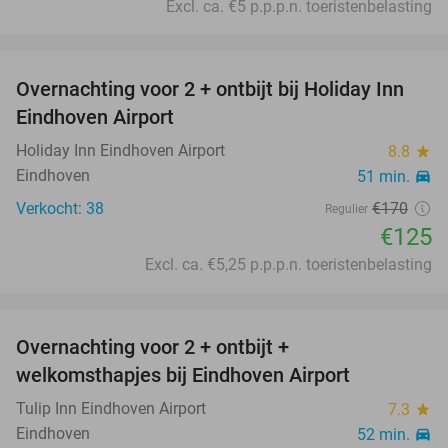
Excl. ca. €5 p.p.p.n. toeristenbelasting
favorite_border
Overnachting voor 2 + ontbijt bij Holiday Inn
26%
Eindhoven Airport
Holiday Inn Eindhoven Airport
8.8
star
Eindhoven
51 min.
directions_car
Verkocht: 38
€170
Regulier
€125
Excl. ca. €5,25 p.p.p.n. toeristenbelasting
favorite_border
Overnachting voor 2 + ontbijt +
31%
welkomsthapjes bij Eindhoven Airport
Tulip Inn Eindhoven Airport
7.3
star
Eindhoven
52 min.
directions_car