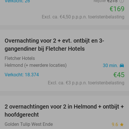
Verkocht: 26
€215
Regulier
€169
Excl. ca. €4,50 p.p.p.n. toeristenbelasting
favorite_border
Overnachting voor 2 + evt. ontbijt en 3-
gangendiner bij Fletcher Hotels
Fletcher Hotels
Helmond (+ meerdere locaties)
30 min.
directions_car
€45
Verkocht: 18.374
Excl. ca. €3 p.p.p.n. toeristenbelasting
favorite_border
2 overnachtingen voor 2 in Helmond + ontbijt +
hoofdgerecht
Golden Tulip West Ende
9.6
star