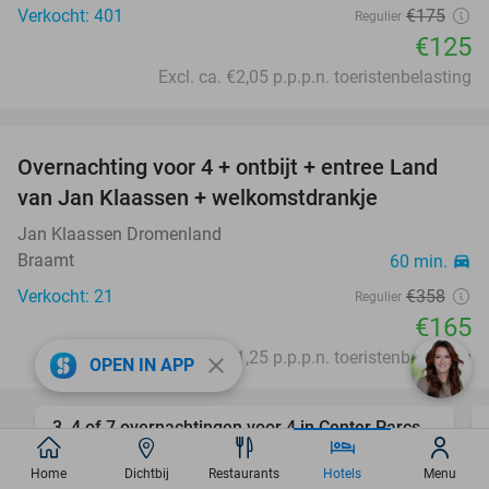
Verkocht: 401
€175
Regulier
€125
Excl. ca. €2,05 p.p.p.n. toeristenbelasting
favorite_border
Overnachting voor 4 + ontbijt + entree Land
54%
van Jan Klaassen + welkomstdrankje
Jan Klaassen Dromenland
Braamt
60 min.
directions_car
Verkocht: 21
€358
Regulier
€165
Excl. ca. €1,25 p.p.p.n. toeristenbelasting
close
OPEN IN APP
favorite_border
3, 4 of 7 overnachtingen voor 4 in Center Parcs
15%
Erperheide
Home
Dichtbij
Restaurants
Hotels
Menu
Center Parcs Erperheide