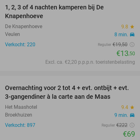
1, 2, 3 of 4 nachten kamperen bij De
31%
Knapenhoeve
De Knapenhoeve
9.8
star
Veulen
8 min.
directions_car
Verkocht: 220
€19
,50
Regulier
€13
,50
Excl. ca. €2,20 p.p.p.n. toeristenbelasting
favorite_border
Overnachting voor 2 tot 4 + evt. ontbijt + evt.
69%
3-gangendiner à la carte aan de Maas
Het Maashotel
9.4
star
Broekhuizen
9 min.
directions_car
Verkocht: 897
€222
Regulier
€69