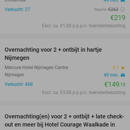
49 min.
directions_car
Verkocht: 27
€263
Regulier
€219
Excl. ca. €1,50 p.p.p.n. toeristenbelasting
favorite_border
Overnachting voor 2 + ontbijt in hartje
Nijmegen
Mercure Hotel Nijmegen Centre
9.7
star
Nijmegen
49 min.
directions_car
€149
Verkocht: 468
,10
Excl. ca. €3,58 p.p.p.n. toeristenbelasting
favorite_border
Overnachting(en) voor 2 + ontbijt + late check-
48%
out en meer bij Hotel Courage Waalkade in