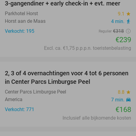
hotel
3-gangendiner + early check-in + evt. meer
Parkhotel Horst
9.1
star
Horst aan de Maas
4 min.
directions_walk
Verkocht: 195
€318
Regulier
€239
Excl. ca. €1,75 p.p.p.n. toeristenbelasting
favorite_border
2, 3 of 4 overnachtingen voor 4 tot 6 personen
in Center Parcs Limburgse Peel
Center Parcs Limburgse Peel
8.8
star
America
7 min.
directions_car
€168
Verkocht: 771
Inclusief alle bijkomende kosten
favorite_border