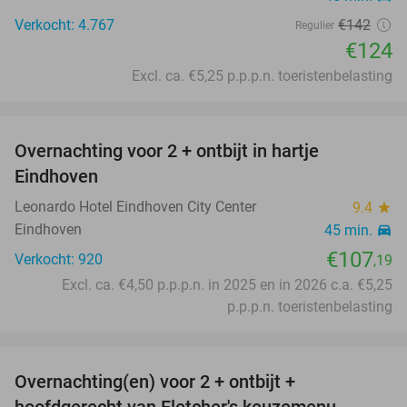
Verkocht: 4.767
€142
Regulier
€124
Excl. ca. €5,25 p.p.p.n. toeristenbelasting
favorite_border
Overnachting voor 2 + ontbijt in hartje
Eindhoven
Leonardo Hotel Eindhoven City Center
9.4
star
Eindhoven
45 min.
directions_car
€107
Verkocht: 920
,19
Excl. ca. €4,50 p.p.p.n. in 2025 en in 2026 c.a. €5,25
p.p.p.n. toeristenbelasting
favorite_border
Overnachting(en) voor 2 + ontbijt +
21%