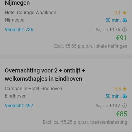
Nijmegen
Hotel Courage Waalkade
9.1
star
Nijmegen
50 min.
directions_car
Verkocht: 736
€176
Regulier
€91
Excl. €5,65 p.p.p.n. lokale heffingen
favorite_border
Overnachting voor 2 + ontbijt +
42%
welkomsthapjes in Eindhoven
Campanile Hotel Eindhoven
8.5
star
Eindhoven
50 min.
directions_car
Verkocht: 497
€147
Regulier
€85
Excl. ca. €5,25 p.p.p.n. toeristenbelasting
favorite_border