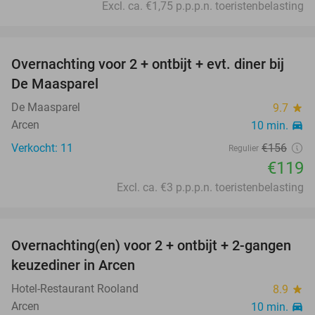
Excl. ca. €1,75 p.p.p.n. toeristenbelasting
favorite_border
Overnachting voor 2 + ontbijt + evt. diner bij
24%
De Maasparel
De Maasparel
9.7
star
Arcen
10 min.
directions_car
Verkocht: 11
€156
Regulier
€119
Excl. ca. €3 p.p.p.n. toeristenbelasting
favorite_border
Overnachting(en) voor 2 + ontbijt + 2-gangen
25%
keuzediner in Arcen
Hotel-Restaurant Rooland
8.9
star
Arcen
10 min.
directions_car