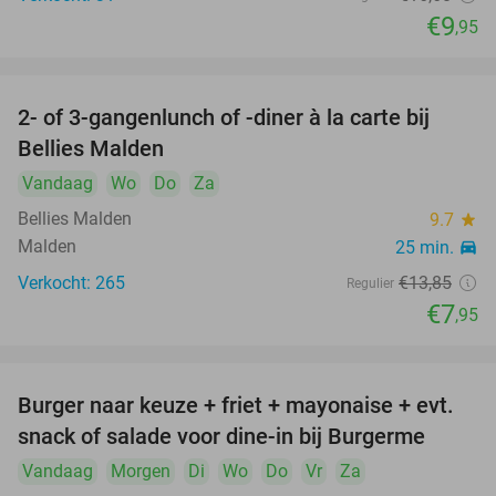
€9
,95
2- of 3-gangenlunch of -diner à la carte bij
43%
Bellies Malden
Vandaag
Wo
Do
Za
Bellies Malden
9.7
star
Malden
25 min.
directions_car
Verkocht: 265
€13
,85
Regulier
€7
,95
Burger naar keuze + friet + mayonaise + evt.
35%
snack of salade voor dine-in bij Burgerme
Vandaag
Morgen
Di
Wo
Do
Vr
Za