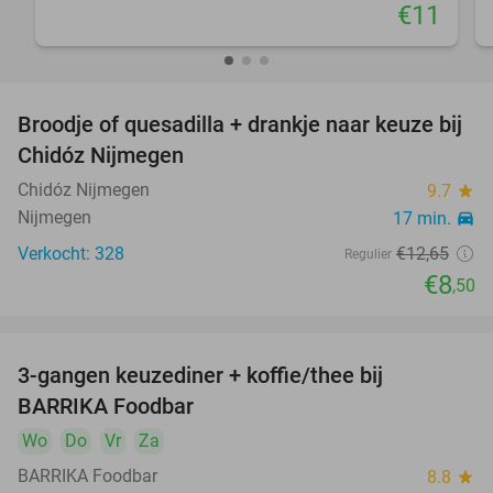
€11
Broodje of quesadilla + drankje naar keuze bij
33%
Chidóz Nijmegen
Chidóz Nijmegen
9.7
star
Nijmegen
17 min.
directions_car
Verkocht: 328
€12
,65
Regulier
€8
,50
3-gangen keuzediner + koffie/thee bij
44%
BARRIKA Foodbar
Wo
Do
Vr
Za
BARRIKA Foodbar
8.8
star