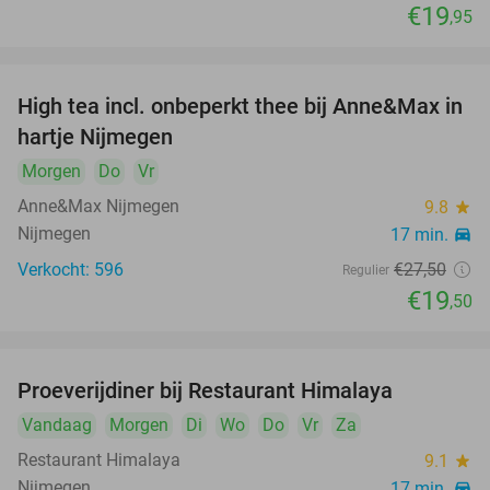
€19
food
,95
High tea incl. onbeperkt thee bij Anne&Max in
food
29%
food
food
food
hartje Nijmegen
Morgen
Do
Vr
Anne&Max Nijmegen
9.8
star
Nijmegen
17 min.
directions_car
Verkocht: 596
€27
,50
Regulier
food
€19
,50
Proeverijdiner bij Restaurant Himalaya
40%
Vandaag
Morgen
Di
Wo
Do
Vr
Za
Restaurant Himalaya
9.1
star
Nijmegen
17 min.
directions_car