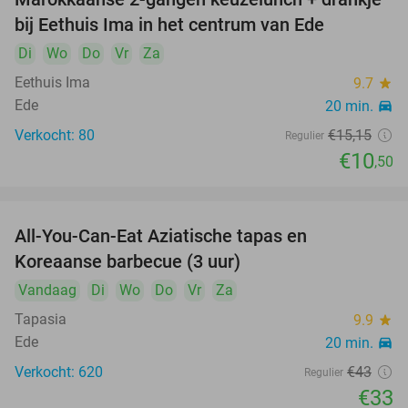
31%
bij Eethuis Ima in het centrum van Ede
Di
Wo
Do
Vr
Za
Eethuis Ima
9.7
star
Ede
20 min.
directions_car
Verkocht: 80
€15
,15
Regulier
€10
,50
All-You-Can-Eat Aziatische tapas en
23%
Koreaanse barbecue (3 uur)
Vandaag
Di
Wo
Do
Vr
Za
Tapasia
9.9
star
Ede
20 min.
directions_car
Verkocht: 620
€43
Regulier
€33