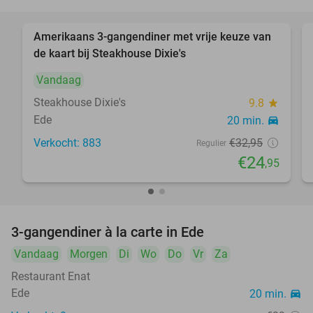
Amerikaans 3-gangendiner met vrije keuze van
24%
de kaart bij Steakhouse Dixie's
Vandaag
Steakhouse Dixie's
9.8
star
Ede
20 min.
directions_car
Verkocht: 883
€32
,95
Regulier
€24
,95
3-gangendiner à la carte in Ede
40%
NEW
Vandaag
TODAY
Morgen
Di
Wo
Do
Vr
Za
Restaurant Enat
Ede
20 min.
directions_car