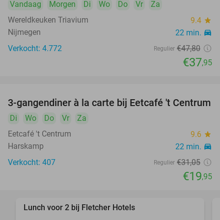
Vandaag
Morgen
Di
Wo
Do
Vr
Za
Wereldkeuken Triavium
9.4
star
Nijmegen
22 min.
directions_car
Verkocht: 4.772
€47
,80
Regulier
€37
,95
3-gangendiner à la carte bij Eetcafé 't Centrum
36%
Di
Wo
Do
Vr
Za
Eetcafé 't Centrum
9.6
star
Harskamp
22 min.
directions_car
Verkocht: 407
€31
,05
Regulier
€19
,95
Lunch voor 2 bij Fletcher Hotels
40%