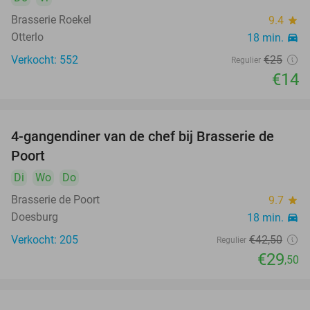
Brasserie Roekel
9.4
star
Otterlo
18 min.
directions_car
Verkocht: 552
€25
Regulier
€14
4-gangendiner van de chef bij Brasserie de
31%
Poort
Di
Wo
Do
Brasserie de Poort
9.7
star
Doesburg
18 min.
directions_car
Verkocht: 205
€42
,50
Regulier
€29
,50