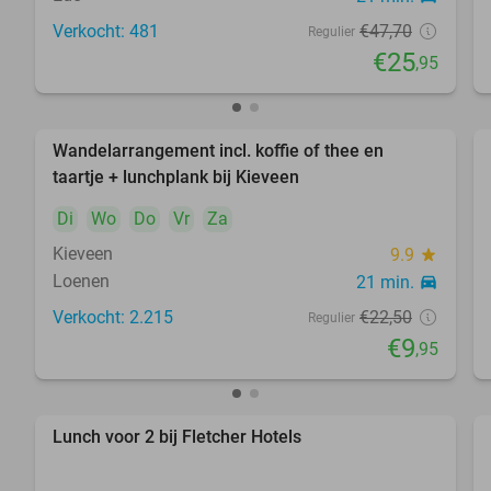
Verkocht: 481
€47
,70
Regulier
€25
,95
Wandelarrangement incl. koffie of thee en
56%
taartje + lunchplank bij Kieveen
Di
Wo
Do
Vr
Za
Kieveen
9.9
star
Loenen
21 min.
directions_car
Verkocht: 2.215
€22
,50
Regulier
€9
,95
Lunch voor 2 bij Fletcher Hotels
40%