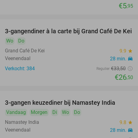
€5
,95
3-gangendiner à la carte bij Grand Café De Kei
21%
Wo
Do
Grand Café De Kei
9.9
star
Veenendaal
28 min.
directions_car
Verkocht: 384
€33
,50
Regulier
€26
,50
3-gangen keuzediner bij Namastey India
27%
Vandaag
Morgen
Di
Wo
Do
Namastey India
9.8
star
Veenendaal
28 min.
directions_car