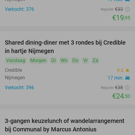
Verkocht: 376
€33
Regulier
€19
,95
Shared dining-diner met 3 rondes bij Credible
36%
in hartje Nijmegen
Vandaag
Morgen
Di
Wo
Do
Vr
Za
Credible
9.6
star
Nijmegen
17 min.
directions_car
Verkocht: 396
€38
Regulier
€24
,50
3-gangen keuzelunch of wandelarrangement
33%
bij Communal by Marcus Antonius