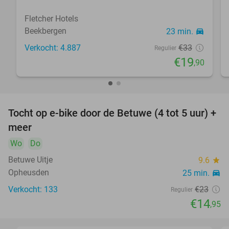
Fletcher Hotels
Beekbergen
23 min.
directions_car
Verkocht: 4.887
€33
Regulier
€19
,90
Tocht op e-bike door de Betuwe (4 tot 5 uur) +
35%
meer
Wo
Do
Betuwe Uitje
9.6
star
Opheusden
25 min.
directions_car
Verkocht: 133
€23
Regulier
€14
,95