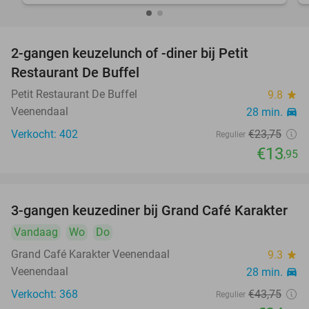
2-gangen keuzelunch of -diner bij Petit
41%
Restaurant De Buffel
Petit Restaurant De Buffel
9.8
star
Veenendaal
28 min.
directions_car
Verkocht: 402
€23
,75
Regulier
€13
,95
3-gangen keuzediner bij Grand Café Karakter
43%
Vandaag
Wo
Do
Grand Café Karakter Veenendaal
9.3
star
Veenendaal
28 min.
directions_car
Verkocht: 368
€43
,75
Regulier