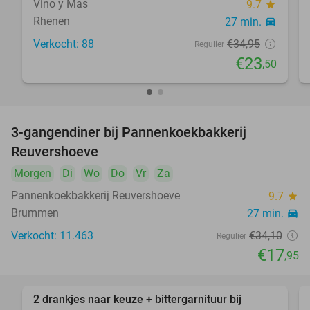
Vino y Mas
9.7
star
Rhenen
27 min.
directions_car
Verkocht: 88
€34
,95
Regulier
€23
,50
3-gangendiner bij Pannenkoekbakkerij
47%
Reuvershoeve
Morgen
Di
Wo
Do
Vr
Za
Pannenkoekbakkerij Reuvershoeve
9.7
star
Brummen
27 min.
directions_car
Verkocht: 11.463
€34
,10
Regulier
€17
,95
2 drankjes naar keuze + bittergarnituur bij
54%