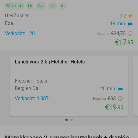
Morgen
Di
Wo
Do
Vr
De4Zussen
9.2
star
Ede
19 min.
directions_car
Verkocht: 128
€24
,75
Regulier
€17
,95
Lunch voor 2 bij Fletcher Hotels
40%
Fletcher Hotels
Berg en Dal
20 min.
directions_car
Verkocht: 4.887
€33
Regulier
€19
,90
Marokkaanse 2-gangen keuzelunch + drankje