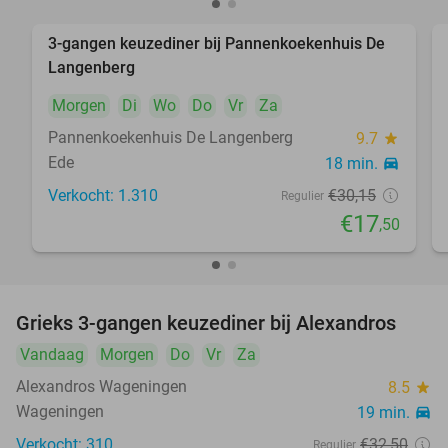
3-gangen keuzediner bij Pannenkoekenhuis De
42%
Langenberg
Morgen
Di
Wo
Do
Vr
Za
Pannenkoekenhuis De Langenberg
9.7
star
Ede
18 min.
directions_car
Verkocht: 1.310
€30
,15
Regulier
€17
,50
Grieks 3-gangen keuzediner bij Alexandros
31%
Vandaag
Morgen
Do
Vr
Za
Alexandros Wageningen
8.5
star
Wageningen
19 min.
directions_car
Verkocht: 310
€32
,50
Regulier