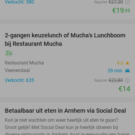
Verkocht: 580
€27
,30
Regulier
€19
,95
2-gangen keuzelunch of Mucha's Lunchboom
39%
bij Restaurant Mucha
Za
Restaurant Mucha
9.6
star
Veenendaal
28 min.
directions_car
Verkocht: 635
€22
,80
Regulier
€14
Betaalbaar uit eten in Arnhem via Social Deal
Kun je niet wachten om weer heerlijk uit eten te gaan?
Groot gelijk! Met Social Deal kun je heerlijk dineren bij
diverse restaurants in Arnhem, haal je eenvoudig een hapje