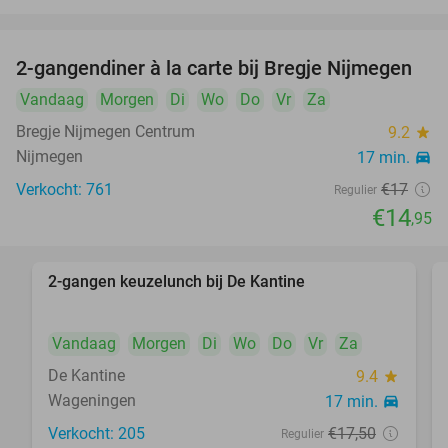
2-gangendiner à la carte bij Bregje Nijmegen
12%
Vandaag
Morgen
Di
Wo
Do
Vr
Za
Bregje Nijmegen Centrum
9.2
star
Nijmegen
17 min.
directions_car
Verkocht: 761
€17
Regulier
€14
,95
2-gangen keuzelunch bij De Kantine
37%
Vandaag
Morgen
Di
Wo
Do
Vr
Za
De Kantine
9.4
star
Wageningen
17 min.
directions_car
Verkocht: 205
€17
,50
Regulier