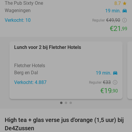
The Pub Sixty One
8.7
star
Wageningen
19 min.
directions_car
Verkocht: 10
€49
,90
Regulier
€21
,99
Lunch voor 2 bij Fletcher Hotels
40%
Fletcher Hotels
Berg en Dal
19 min.
directions_car
Verkocht: 4.887
€33
Regulier
€19
,90
High tea + glas verse jus d’orange (1,5 uur) bij
27%
De4Zussen