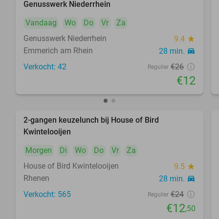
Genusswerk Niederrhein
Vandaag
Wo
Do
Vr
Za
Genusswerk Niederrhein
9.4
star
Emmerich am Rhein
28 min.
directions_car
Verkocht: 42
€26
Regulier
€12
2-gangen keuzelunch bij House of Bird
48%
Kwintelooijen
Morgen
Di
Wo
Do
Vr
Za
House of Bird Kwintelooijen
9.5
star
Rhenen
28 min.
directions_car
Verkocht: 565
€24
Regulier
€12
,50