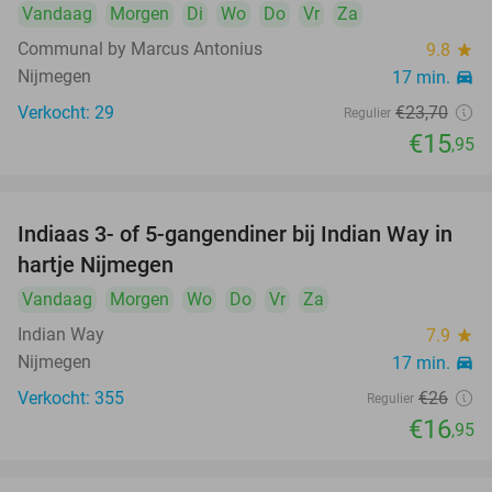
Vandaag
Morgen
Di
Wo
Do
Vr
Za
Communal by Marcus Antonius
9.8
star
Nijmegen
17 min.
directions_car
Verkocht: 29
€23
,70
Regulier
€15
,95
Indiaas 3- of 5-gangendiner bij Indian Way in
35%
hartje Nijmegen
Vandaag
Morgen
Wo
Do
Vr
Za
Indian Way
7.9
star
Nijmegen
17 min.
directions_car
Verkocht: 355
€26
Regulier
€16
,95