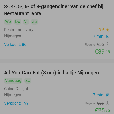
3-, 4-, 5-, 6- of 8-gangendiner van de chef bij
27%
Restaurant Ivory
Wo
Do
Vr
Za
Restaurant Ivory
9.5
star
Nijmegen
17 min.
directions_car
Verkocht: 86
€55
Regulier
€39
,95
All-You-Can-Eat (3 uur) in hartje Nijmegen
26%
Vandaag
Za
China Delight
Nijmegen
17 min.
directions_car
Verkocht: 199
€35
Regulier
€25
,95