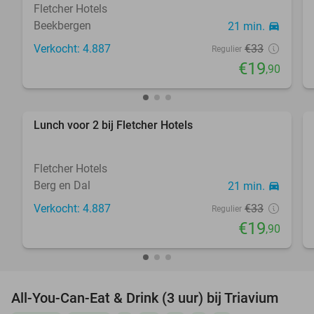
Fletcher Hotels
Beekbergen
21 min.
directions_car
Verkocht: 4.887
€33
Regulier
€19
,90
Lunch voor 2 bij Fletcher Hotels
40%
Fletcher Hotels
Berg en Dal
21 min.
directions_car
Verkocht: 4.887
€33
Regulier
€19
,90
All-You-Can-Eat & Drink (3 uur) bij Triavium
21%