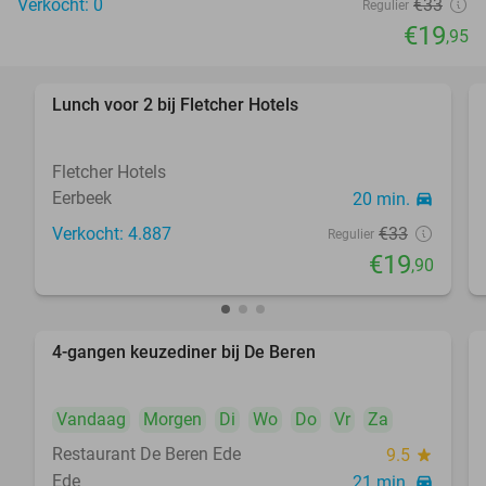
Verkocht: 0
€33
Regulier
€19
,95
Lunch voor 2 bij Fletcher Hotels
40%
Fletcher Hotels
Eerbeek
20 min.
directions_car
Verkocht: 4.887
€33
Regulier
€19
,90
4-gangen keuzediner bij De Beren
46%
Vandaag
Morgen
Di
Wo
Do
Vr
Za
Restaurant De Beren Ede
9.5
star
Ede
21 min.
directions_car