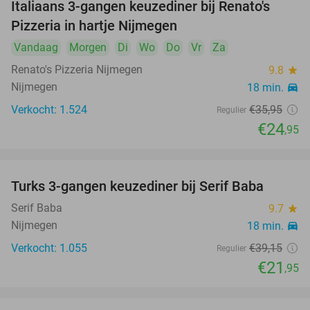
Italiaans 3-gangen keuzediner bij Renato's
31%
Pizzeria in hartje Nijmegen
Vandaag
Morgen
Di
Wo
Do
Vr
Za
Renato's Pizzeria Nijmegen
9.8
star
Nijmegen
18 min.
directions_car
Verkocht: 1.524
€35
,95
Regulier
€24
,95
Turks 3-gangen keuzediner bij Serif Baba
44%
Serif Baba
9.7
star
Nijmegen
18 min.
directions_car
Verkocht: 1.055
€39
,15
Regulier
€21
,95