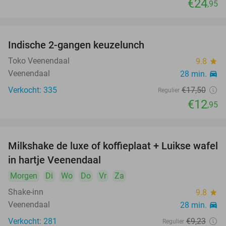
€24
,95
Indische 2-gangen keuzelunch
26%
Toko Veenendaal
9.8
star
Veenendaal
28 min.
directions_car
Verkocht: 335
€17
,50
Regulier
€12
,95
Milkshake de luxe of koffieplaat + Luikse wafel
36%
in hartje Veenendaal
Morgen
Di
Wo
Do
Vr
Za
Shake-inn
9.8
star
Veenendaal
28 min.
directions_car
Verkocht: 281
€9
,23
Regulier