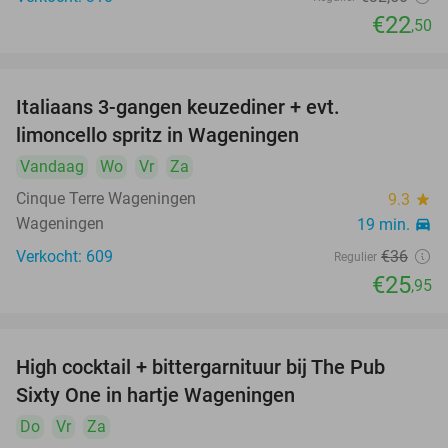
€22
,50
Italiaans 3-gangen keuzediner + evt.
28%
limoncello spritz in Wageningen
Vandaag
Wo
Vr
Za
Cinque Terre Wageningen
9.3
star
Wageningen
19 min.
directions_car
Verkocht: 609
€36
Regulier
€25
,95
High cocktail + bittergarnituur bij The Pub
56%
Sixty One in hartje Wageningen
Do
Vr
Za