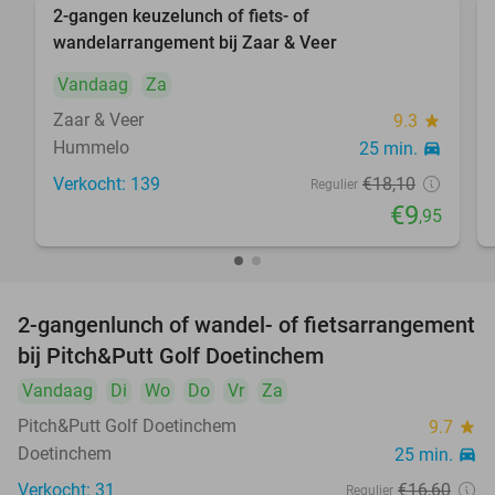
2-gangen keuzelunch of fiets- of
45%
wandelarrangement bij Zaar & Veer
Vandaag
Za
Zaar & Veer
9.3
star
Hummelo
25 min.
directions_car
Verkocht: 139
€18
,10
Regulier
€9
,95
2-gangenlunch of wandel- of fietsarrangement
40%
bij Pitch&Putt Golf Doetinchem
Vandaag
Di
Wo
Do
Vr
Za
Pitch&Putt Golf Doetinchem
9.7
star
Doetinchem
25 min.
directions_car
Verkocht: 31
€16
,60
Regulier