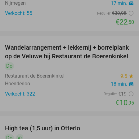
Nijmegen
17 min.
directions_car
Verkocht: 55
€39
,95
Regulier
€22
,50
Wandelarrangement + lekkernij + borrelplank
42%
op de Veluwe bij Restaurant de Boerenkinkel
Do
Restaurant de Boerenkinkel
9.5
star
Hoenderloo
18 min.
directions_car
Verkocht: 322
€19
Regulier
€10
,95
High tea (1,5 uur) in Otterlo
44%
Do
Vr