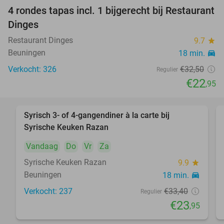
4 rondes tapas incl. 1 bijgerecht bij Restaurant
29%
Dinges
Restaurant Dinges
9.7
star
Beuningen
18 min.
directions_car
Verkocht: 326
€32
,50
Regulier
€22
,95
Syrisch 3- of 4-gangendiner à la carte bij
28%
Syrische Keuken Razan
Vandaag
Do
Vr
Za
Syrische Keuken Razan
9.9
star
Beuningen
18 min.
directions_car
Verkocht: 237
€33
,40
Regulier
€23
,95