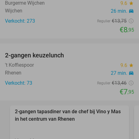
Burgerme Wijchen
9.6
star
Wijchen
26 min.
directions_car
Verkocht: 273
€13
,75
Regulier
€8
,95
2-gangen keuzelunch
41%
't Koffiespoor
9.6
star
Rhenen
27 min.
directions_car
Verkocht: 73
€13
,46
Regulier
€7
,95
2-gangen tapasdiner van de chef bij Vino y Mas
33%
in het centrum van Rhenen