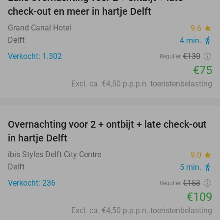
42%
check-out en meer in hartje Delft
Grand Canal Hotel
9.6
star
Delft
4 min.
directions_walk
Verkocht: 1.302
€130
Regulier
€75
Excl. ca. €4,50 p.p.p.n. toeristenbelasting
favorite_border
Overnachting voor 2 + ontbijt + late check-out
29%
in hartje Delft
ibis Styles Delft City Centre
9.0
star
Delft
5 min.
directions_walk
Verkocht: 236
€153
Regulier
€109
Excl. ca. €4,50 p.p.p.n. toeristenbelasting