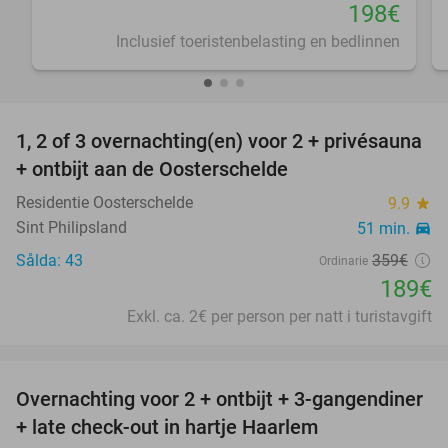
198€
Inclusief toeristenbelasting en bedlinnen
favorite_border
1, 2 of 3 overnachting(en) voor 2 + privésauna
47%
+ ontbijt aan de Oosterschelde
Residentie Oosterschelde
9.9
star
Sint Philipsland
51 min.
directions_car
Sålda: 43
359€
Ordinarie
189€
Exkl. ca. 2€ per person per natt i turistavgift
favorite_border
Overnachting voor 2 + ontbijt + 3-gangendiner
22%
+ late check-out in hartje Haarlem