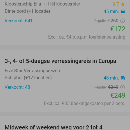
Kloosterschip Elia II - Hét kloosterbier
9.7
star
Dinteloord (+1 locatie)
45 min.
directions_car
Verkocht: 641
€260
Regulier
€172
Excl. ca. €4 p.p.p.n. toeristenbelasting
favorite_border
3-, 4- of 5-daagse verrassingsreis in Europa
29%
Five Star Verrassingsreizen
Schiphol (+12 locaties)
48 min.
directions_car
Verkocht: 48
€349
Regulier
€249
Excl. ca. €35 boekingskosten per 2 pers.
favorite_border
Midweek of weekend weg voor 2 tot 4