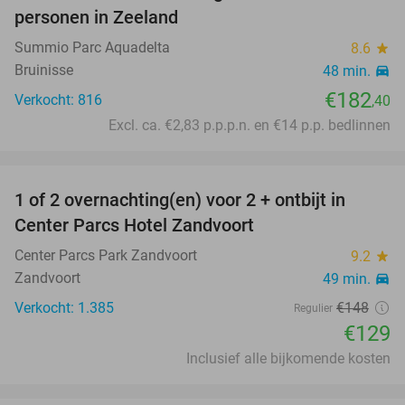
personen in Zeeland
Summio Parc Aquadelta
8.6
star
Bruinisse
48 min.
directions_car
€182
Verkocht: 816
,40
Excl. ca. €2,83 p.p.p.n. en €14 p.p. bedlinnen
favorite_border
1 of 2 overnachting(en) voor 2 + ontbijt in
13%
Center Parcs Hotel Zandvoort
Center Parcs Park Zandvoort
9.2
star
Zandvoort
49 min.
directions_car
Verkocht: 1.385
€148
Regulier
€129
Inclusief alle bijkomende kosten
favorite_border