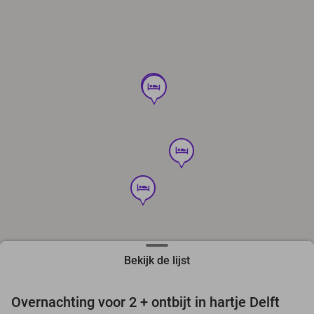
hotel
hotel
hotel
hotel
Bekijk de lijst
favorite_border
Overnachting voor 2 + ontbijt in hartje Delft
41%