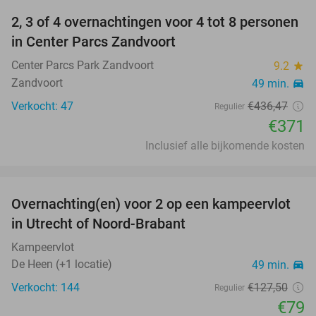
2, 3 of 4 overnachtingen voor 4 tot 8 personen
15%
in Center Parcs Zandvoort
Center Parcs Park Zandvoort
9.2
star
Zandvoort
49 min.
directions_car
Verkocht: 47
€436
,47
Regulier
€371
Inclusief alle bijkomende kosten
favorite_border
Overnachting(en) voor 2 op een kampeervlot
38%
in Utrecht of Noord-Brabant
Kampeervlot
De Heen (+1 locatie)
49 min.
directions_car
Verkocht: 144
€127
,50
Regulier
€79