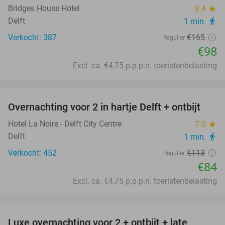
Bridges House Hotel
8.4
star
Delft
1 min.
directions_walk
Verkocht: 387
€165
Regulier
€98
Excl. ca. €4,75 p.p.p.n. toeristenbelasting
favorite_border
Overnachting voor 2 in hartje Delft + ontbijt
26%
Hotel La Noire - Delft City Centre
7.0
star
Delft
1 min.
directions_walk
Verkocht: 452
€113
Regulier
€84
Excl. ca. €4,75 p.p.p.n. toeristenbelasting
favorite_border
Luxe overnachting voor 2 + ontbijt + late