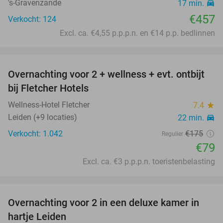
's-Gravenzande
17 min.
directions_car
€457
Verkocht: 124
Excl. ca. €4,55 p.p.p.n. en €14 p.p. bedlinnen
favorite_border
Overnachting voor 2 + wellness + evt. ontbijt
55%
bij Fletcher Hotels
Wellness-Hotel Fletcher
7.4
star
Leiden (+9 locaties)
22 min.
directions_car
Verkocht: 1.042
€175
Regulier
€79
Excl. ca. €3 p.p.p.n. toeristenbelasting
favorite_border
Overnachting voor 2 in een deluxe kamer in
hartje Leiden