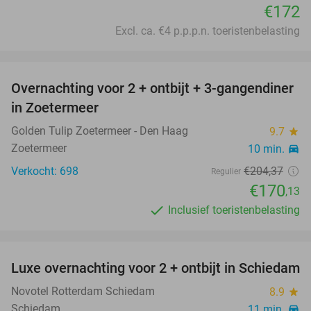
€172
Excl. ca. €4 p.p.p.n. toeristenbelasting
favorite_border
Overnachting voor 2 + ontbijt + 3-gangendiner
17%
in Zoetermeer
Golden Tulip Zoetermeer - Den Haag
9.7
star
Zoetermeer
10 min.
directions_car
Verkocht: 698
€204
,37
Regulier
€170
,13
Inclusief toeristenbelasting
favorite_border
Luxe overnachting voor 2 + ontbijt in Schiedam
Novotel Rotterdam Schiedam
8.9
star
Schiedam
11 min.
directions_car