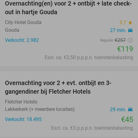
Overnachting(en) voor 2 + ontbijt + late check-
54%
out in hartje Gouda
City Hotel Gouda
9.7
star
Gouda
27 min.
directions_car
Verkocht: 2.982
€257
Regulier
€119
Excl. ca. €2,50 p.p.p.n. toeristenbelasting
favorite_border
Overnachting voor 2 + evt. ontbijt en 3-
gangendiner bij Fletcher Hotels
Fletcher Hotels
Lekkerkerk (+ meerdere locaties)
29 min.
directions_car
€45
Verkocht: 18.495
Excl. ca. €3 p.p.p.n. toeristenbelasting
favorite_border