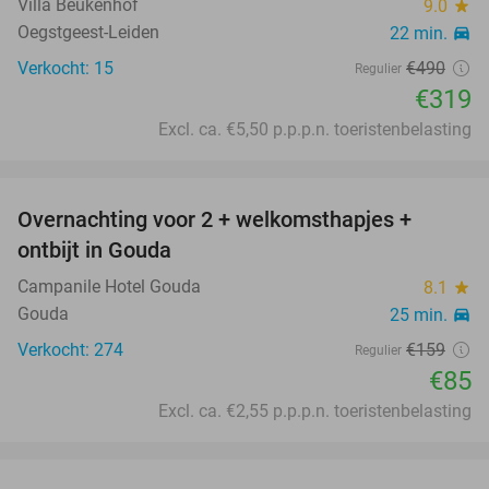
Villa Beukenhof
9.0
star
Oegstgeest-Leiden
22 min.
directions_car
Verkocht: 15
€490
Regulier
€319
Excl. ca. €5,50 p.p.p.n. toeristenbelasting
favorite_border
Overnachting voor 2 + welkomsthapjes +
47%
ontbijt in Gouda
Campanile Hotel Gouda
8.1
star
Gouda
25 min.
directions_car
Verkocht: 274
€159
Regulier
€85
Excl. ca. €2,55 p.p.p.n. toeristenbelasting
favorite_border