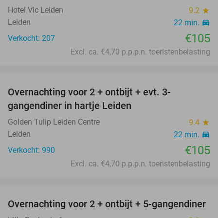
Hotel Vic Leiden
9.2
star
Leiden
22 min.
directions_car
€105
Verkocht: 207
Excl. ca. €4,70 p.p.p.n. toeristenbelasting
favorite_border
Overnachting voor 2 + ontbijt + evt. 3-
gangendiner in hartje Leiden
Golden Tulip Leiden Centre
9.4
star
Leiden
22 min.
directions_car
€105
Verkocht: 990
Excl. ca. €4,70 p.p.p.n. toeristenbelasting
favorite_border
Overnachting voor 2 + ontbijt + 5-gangendiner
35%