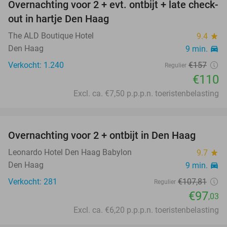
Overnachting voor 2 + evt. ontbijt + late check-
30%
out in hartje Den Haag
The ALD Boutique Hotel
9.4
star
Den Haag
9 min.
directions_car
Verkocht: 1.240
€157
Regulier
€110
Excl. ca. €7,50 p.p.p.n. toeristenbelasting
favorite_border
Overnachting voor 2 + ontbijt in Den Haag
10%
Leonardo Hotel Den Haag Babylon
9.7
star
Den Haag
9 min.
directions_car
Verkocht: 281
€107
,81
Regulier
€97
,03
Excl. ca. €6,20 p.p.p.n. toeristenbelasting
favorite_border