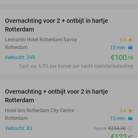
favorite_border
Overnachting voor 2 + ontbijt in hartje
Rotterdam
Leonardo Hotel Rotterdam Savoy
9.8
star
Rotterdam
15 min.
directions_car
€100
Verkocht: 299
,18
Excl. ca. 6,5% per kamer per nacht toeristenbelasting
favorite_border
Overnachting + ontbijt voor 2 in hartje
48%
Rotterdam
Hotel ibis Rotterdam City Centre
9.4
star
Rotterdam
15 min.
directions_car
Verkocht: 83
€234
,30
Regulier
€122
,47