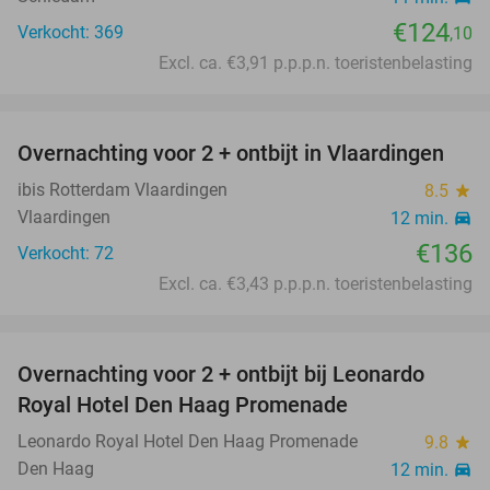
€124
Verkocht: 369
,10
Excl. ca. €3,91 p.p.p.n. toeristenbelasting
favorite_border
Overnachting voor 2 + ontbijt in Vlaardingen
ibis Rotterdam Vlaardingen
8.5
star
Vlaardingen
12 min.
directions_car
€136
Verkocht: 72
Excl. ca. €3,43 p.p.p.n. toeristenbelasting
favorite_border
Overnachting voor 2 + ontbijt bij Leonardo
10%
Royal Hotel Den Haag Promenade
Leonardo Royal Hotel Den Haag Promenade
9.8
star
Den Haag
12 min.
directions_car