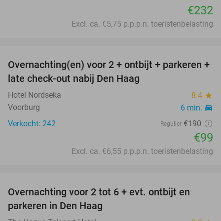
€232
Excl. ca. €5,75 p.p.p.n. toeristenbelasting
favorite_border
Overnachting(en) voor 2 + ontbijt + parkeren +
48%
late check-out nabij Den Haag
Hotel Nordseka
8.4
star
Voorburg
6 min.
directions_car
Verkocht: 242
€190
Regulier
€99
Excl. ca. €6,55 p.p.p.n. toeristenbelasting
favorite_border
Overnachting voor 2 tot 6 + evt. ontbijt en
42%
parkeren in Den Haag