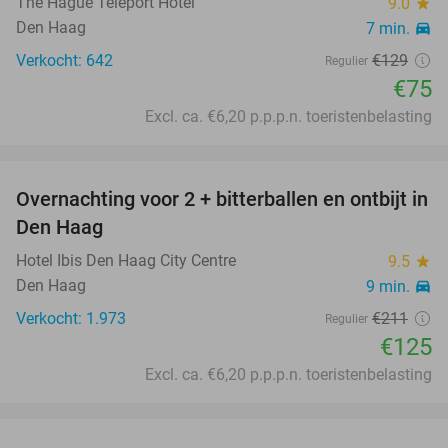
The Hague Teleport Hotel
9.0
star
Den Haag
7 min.
directions_car
Verkocht: 642
€129
Regulier
€75
Excl. ca. €6,20 p.p.p.n. toeristenbelasting
favorite_border
Overnachting voor 2 + bitterballen en ontbijt in
41%
Den Haag
Hotel Ibis Den Haag City Centre
9.5
star
Den Haag
9 min.
directions_car
Verkocht: 1.973
€211
Regulier
€125
Excl. ca. €6,20 p.p.p.n. toeristenbelasting
favorite_border