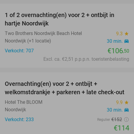
1 of 2 overnachting(en) voor 2 + ontbijt in
hartje Noordwijk
Two Brothers Noordwijk Beach Hotel
9.3
star
Noordwijk (+1 locatie)
30 min.
directions_car
€106
Verkocht: 707
,50
Excl. ca. €2,51 p.p.p.n. toeristenbelasting
favorite_border
Overnachting(en) voor 2 + ontbijt +
25%
welkomstdrankje + parkeren + late check-out
Hotel The BLOOM
9.9
star
Noordwijk
30 min.
directions_car
Verkocht: 233
€152
Regulier
€114