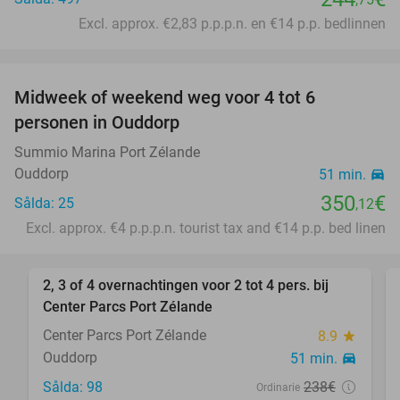
Excl. approx. €2,83 p.p.p.n. en €14 p.p. bedlinnen
favorite_border
Midweek of weekend weg voor 4 tot 6
personen in Ouddorp
Summio Marina Port Zélande
Ouddorp
51 min.
directions_car
350
€
Sålda: 25
,12
Excl. approx. €4 p.p.p.n. tourist tax and €14 p.p. bed linen
favorite_border
2, 3 of 4 overnachtingen voor 2 tot 4 pers. bij
17%
Center Parcs Port Zélande
Center Parcs Port Zélande
8.9
star
Ouddorp
51 min.
directions_car
Sålda: 98
238€
Ordinarie