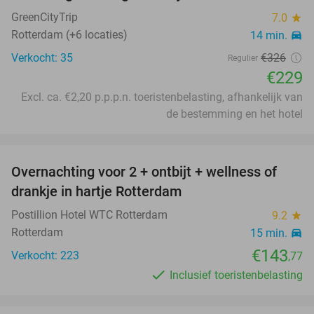
GreenCityTrip
7.0
star
Rotterdam (+6 locaties)
14 min.
directions_car
Verkocht: 35
€326
Regulier
€229
Excl. ca. €2,20 p.p.p.n. toeristenbelasting, afhankelijk van
de bestemming en het hotel
favorite_border
Overnachting voor 2 + ontbijt + wellness of
drankje in hartje Rotterdam
Postillion Hotel WTC Rotterdam
9.2
star
Rotterdam
15 min.
directions_car
€143
Verkocht: 223
,77
Inclusief toeristenbelasting
favorite_border