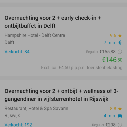
favorite_border
Overnachting voor 2 + early check-in +
6%
ontbijtbuffet in Delft
Hampshire Hotel - Delft Centre
9.6
star
Delft
7 min.
directions_walk
Verkocht: 84
€155
,88
Regulier
€146
,50
Excl. ca. €4,50 p.p.p.n. toeristenbelasting
favorite_border
Overnachting voor 2 + ontbijt + wellness of 3-
22%
gangendiner in vijfsterrenhotel in Rijswijk
Restaurant, Hotel & Spa Savarin
8.8
star
Rijswijk
4 min.
directions_car
Verkocht: 192
€298
Regulier