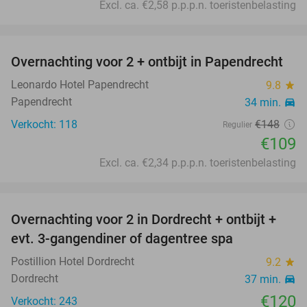
Excl. ca. €2,58 p.p.p.n. toeristenbelasting
favorite_border
Overnachting voor 2 + ontbijt in Papendrecht
26%
Leonardo Hotel Papendrecht
9.8
star
Papendrecht
34 min.
directions_car
Verkocht: 118
€148
Regulier
€109
Excl. ca. €2,34 p.p.p.n. toeristenbelasting
favorite_border
Overnachting voor 2 in Dordrecht + ontbijt +
evt. 3-gangendiner of dagentree spa
Postillion Hotel Dordrecht
9.2
star
Dordrecht
37 min.
directions_car
€120
Verkocht: 243