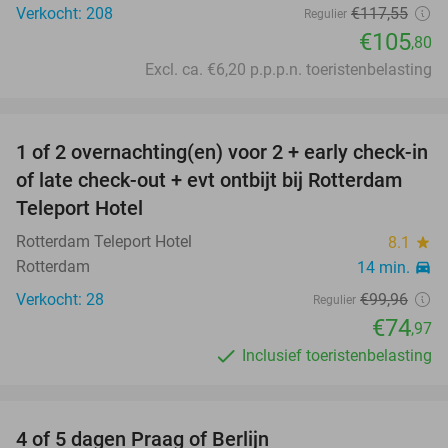
Verkocht: 208
€117
,55
Regulier
€105
,80
Excl. ca. €6,20 p.p.p.n. toeristenbelasting
favorite_border
1 of 2 overnachting(en) voor 2 + early check-in
25%
of late check-out + evt ontbijt bij Rotterdam
Teleport Hotel
Rotterdam Teleport Hotel
8.1
star
Rotterdam
14 min.
directions_car
Verkocht: 28
€99
,96
Regulier
€74
,97
Inclusief toeristenbelasting
favorite_border
4 of 5 dagen Praag of Berlijn
30%