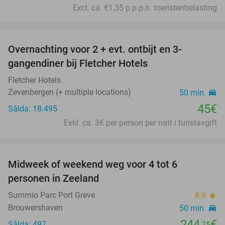
Excl. ca. €1,35 p.p.p.n. toeristenbelasting
favorite_border
Overnachting voor 2 + evt. ontbijt en 3-
gangendiner bij Fletcher Hotels
Fletcher Hotels
Zevenbergen (+ multiple locations)
50 min.
directions_car
45€
Sålda: 18.495
Exkl. ca. 3€ per person per natt i turistavgift
favorite_border
Midweek of weekend weg voor 4 tot 6
personen in Zeeland
Summio Parc Port Greve
8.9
star
Brouwershaven
50 min.
directions_car
244
€
Sålda: 497
,75