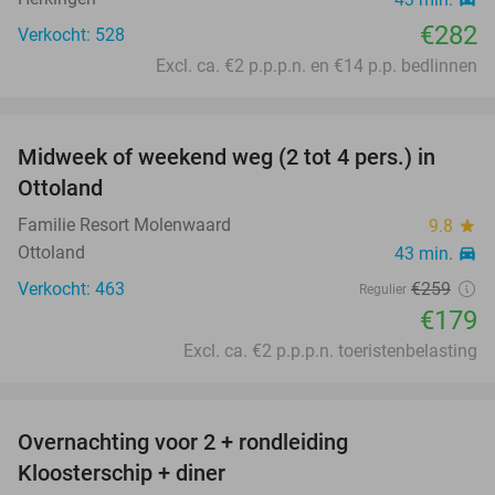
€282
Verkocht: 528
Excl. ca. €2 p.p.p.n. en €14 p.p. bedlinnen
favorite_border
Midweek of weekend weg (2 tot 4 pers.) in
31%
Ottoland
Familie Resort Molenwaard
9.8
star
Ottoland
43 min.
directions_car
Verkocht: 463
€259
Regulier
€179
Excl. ca. €2 p.p.p.n. toeristenbelasting
favorite_border
Overnachting voor 2 + rondleiding
34%
Kloosterschip + diner