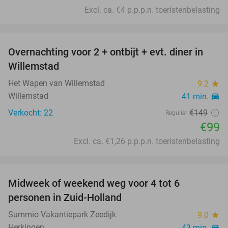
Excl. ca. €4 p.p.p.n. toeristenbelasting
favorite_border
Overnachting voor 2 + ontbijt + evt. diner in
34%
Willemstad
Het Wapen van Willemstad
9.2
star
Willemstad
41 min.
directions_car
Verkocht: 22
€149
Regulier
€99
Excl. ca. €1,26 p.p.p.n. toeristenbelasting
favorite_border
Midweek of weekend weg voor 4 tot 6
personen in Zuid-Holland
Summio Vakantiepark Zeedijk
9.0
star
Herkingen
43 min.
directions_car