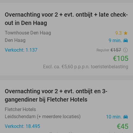
Overnachting voor 2 + evt. ontbijt + late check-
33%
out in Den Haag
Townhouse Den Haag
9.3
star
Den Haag
9 min.
directions_car
Verkocht: 1.137
€157
Regulier
€105
Excl. ca. €5,60 p.p.p.n. toeristenbelasting
favorite_border
Overnachting voor 2 + evt. ontbijt en 3-
gangendiner bij Fletcher Hotels
Fletcher Hotels
Leidschendam (+ meerdere locaties)
10 min.
directions_car
€45
Verkocht: 18.495