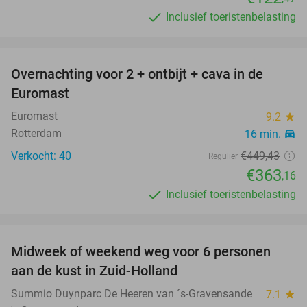
Inclusief toeristenbelasting
favorite_border
Overnachting voor 2 + ontbijt + cava in de
19%
Euromast
Euromast
9.2
star
Rotterdam
16 min.
directions_car
Verkocht: 40
€449
,43
Regulier
€363
,16
Inclusief toeristenbelasting
favorite_border
Midweek of weekend weg voor 6 personen
aan de kust in Zuid-Holland
Summio Duynparc De Heeren van ´s-Gravensande
7.1
star