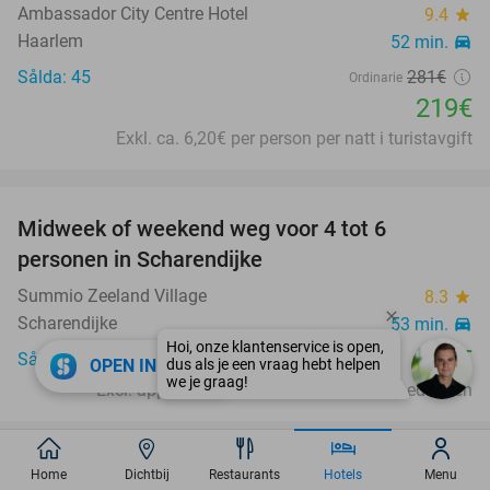
Ambassador City Centre Hotel
9.4
star
Haarlem
52 min.
directions_car
Sålda: 45
281€
Ordinarie
219€
Exkl. ca. 6,20€ per person per natt i turistavgift
favorite_border
Midweek of weekend weg voor 4 tot 6
personen in Scharendijke
Summio Zeeland Village
8.3
star
Scharendijke
53 min.
directions_car
351€
Sålda: 68
close
OPEN IN APP
Excl. approx. €2,83 p.p.p.n. en €14 p.p. bedlinnen
favorite_border
Overnachting voor 2 + ontbijt in Haarlem
Home
Dichtbij
Restaurants
Hotels
Menu
20%