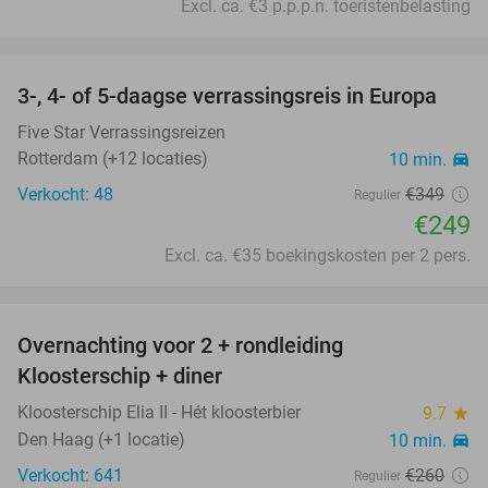
Excl. ca. €3 p.p.p.n. toeristenbelasting
favorite_border
3-, 4- of 5-daagse verrassingsreis in Europa
29%
Five Star Verrassingsreizen
Rotterdam (+12 locaties)
10 min.
directions_car
Verkocht: 48
€349
Regulier
€249
Excl. ca. €35 boekingskosten per 2 pers.
favorite_border
Overnachting voor 2 + rondleiding
34%
Kloosterschip + diner
Kloosterschip Elia II - Hét kloosterbier
9.7
star
Den Haag (+1 locatie)
10 min.
directions_car
Verkocht: 641
€260
Regulier