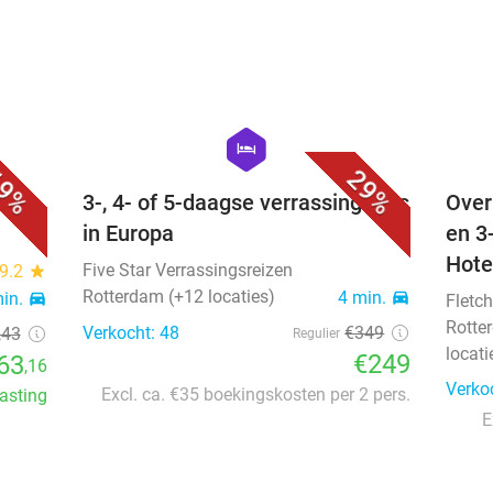
favorite_border
favorite_border
hexagon
hotel
9%
29%
 +
3-, 4- of 5-daagse verrassingsreis
Over
in Europa
en 3
Hote
Five Star Verrassingsreizen
9.2
star
Rotterdam (+12 locaties)
4 min.
directions_car
min.
directions_car
Fletch
Rotte
Verkocht: 48
€349
,43
Regulier
locati
€249
63
,16
Verko
Excl. ca. €35 boekingskosten per 2 pers.
lasting
E