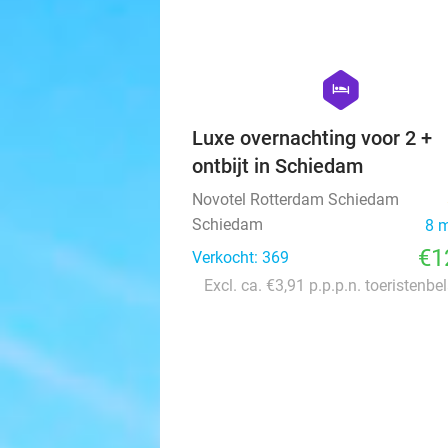
hexagon
hotel
Luxe overnachting voor 2 +
ontbijt in Schiedam
Novotel Rotterdam Schiedam
Schiedam
8 
€1
Verkocht: 369
Excl. ca. €3,91 p.p.p.n. toeristenbe