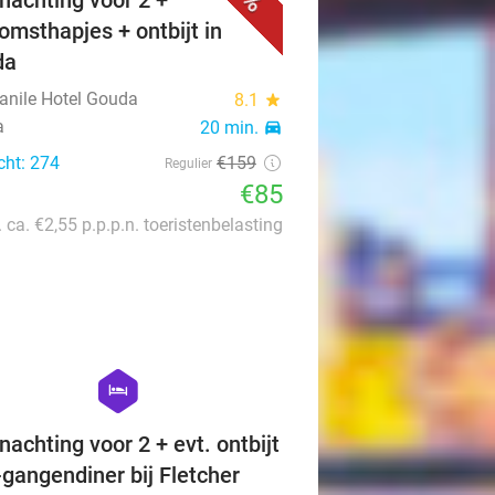
nachting voor 2 +
omsthapjes + ontbijt in
da
nile Hotel Gouda
8.1
star
a
20 min.
directions_car
cht: 274
€159
Regulier
€85
. ca. €2,55 p.p.p.n. toeristenbelasting
favorite_border
hexagon
hotel
nachting voor 2 + evt. ontbijt
-gangendiner bij Fletcher