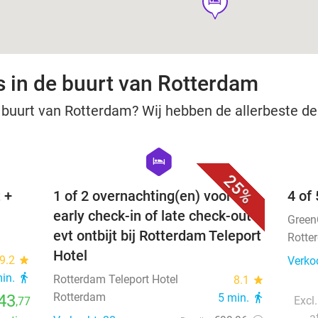
hotel
s in de buurt van Rotterdam
 buurt van Rotterdam? Wij hebben de allerbeste deal
favorite_border
favorite_border
hexagon
hotel
25%
 +
1 of 2 overnachting(en) voor 2 +
4 of
early check-in of late check-out +
Green
evt ontbijt bij Rotterdam Teleport
Rotte
Hotel
9.2
star
Verko
min.
directions_walk
Rotterdam Teleport Hotel
8.1
star
Rotterdam
43
5 min.
directions_walk
Excl.
,77
a