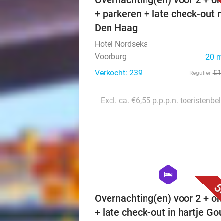
Overnachting(en) voor 2 + on
+ parkeren + late check-out n
Den Haag
Hotel Nordseka
Voorburg
20 
Verkocht: 239
€
Regulier
Excl. ca. €6,55 p.p.p.n. toeristenbe
hexagon
hotel
5
Overnachting(en) voor 2 + on
+ late check-out in hartje G