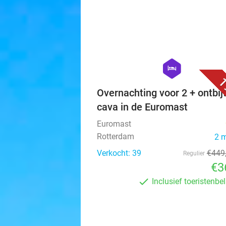
hexagon
hotel
1
Overnachting voor 2 + ontbijt
cava in de Euromast
Euromast
Rotterdam
2 
Verkocht: 39
€449
Regulier
€3
Inclusief toeristenbe