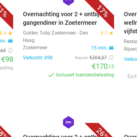
1%
17%
 in
Overnachting voor 2 + ontbijt + 3-
Over
gangendiner in Zoetermeer
well
vijfs
Golden Tulip Zoetermeer - Den
8.4
star
9.7
star
Haag
min.
directions_car
Resta
Zoetermeer
15 min.
directions_car
Rijswi
165
Verkocht: 698
€204
,37
€98
Regulier
Verko
€170
,13
lasting
Inclusief toeristenbelasting
Excl
favorite_border
favorite_border
hexagon
hotel
8%
26%