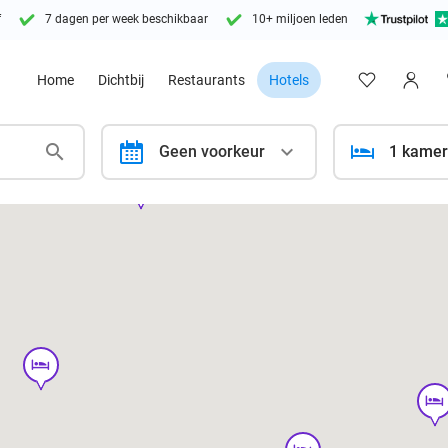
f
7 dagen per week beschikbaar
10+ miljoen leden
Home
Dichtbij
Restaurants
Hotels
calendar
Geen voorkeur
1 kamer
hotel
hotel
hotel