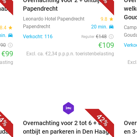
tbijt
Overnachting voor 2 + ontbijt in
Over
abij
Papendrecht
welk
Gou
Leonardo Hotel Papendrecht
9.8
star
Papendrecht
20 min.
directions_car
Campa
8.4
star
Goud
min.
directions_car
Verkocht: 116
€148
Regulier
€109
190
Verko
€99
Excl. ca. €2,34 p.p.p.n. toeristenbelasting
lasting
Excl
favorite_border
favorite_border
hexagon
hotel
4%
42%
tbijt
Overnachting voor 2 tot 6 + evt.
Over
ouda
ontbijt en parkeren in Den Haag
en 3