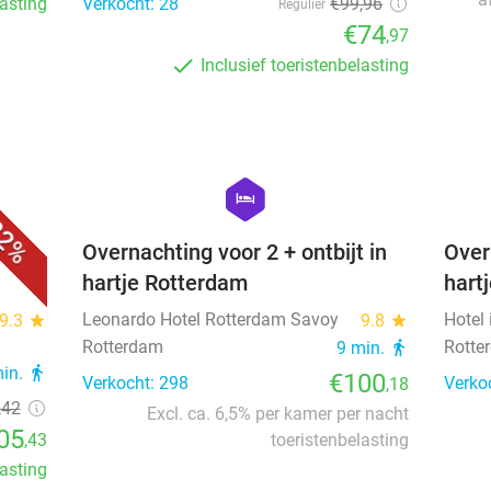
lasting
Verkocht: 28
€99
,96
Regulier
€74
,97
Inclusief toeristenbelasting
favorite_border
favorite_border
hexagon
hotel
2%
t.
Overnachting voor 2 + ontbijt in
Over
hartje Rotterdam
hart
Leonardo Hotel Rotterdam Savoy
Hotel 
9.3
star
9.8
star
Rotterdam
Rotte
9 min.
directions_walk
min.
directions_walk
€100
Verkocht: 298
Verko
,18
,42
Excl. ca. 6,5% per kamer per nacht
05
,43
toeristenbelasting
lasting