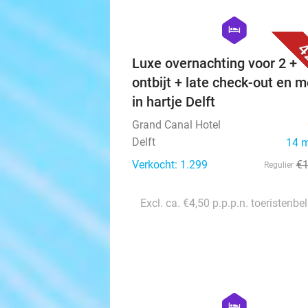
hexagon
hotel
4
Luxe overnachting voor 2 +
ontbijt + late check-out en 
in hartje Delft
Grand Canal Hotel
Delft
14 
Verkocht: 1.299
€
Regulier
Excl. ca. €4,50 p.p.p.n. toeristenbe
hexagon
hotel