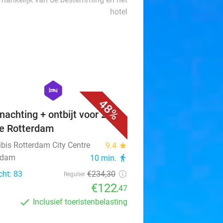
hotel
favorite_border
hexagon
hotel
48%
nachting + ontbijt voor 2 in
je Rotterdam
ibis Rotterdam City Centre
9.4
star
rdam
10 min.
directions_walk
cht: 83
€234
,30
Regulier
€122
,47
Inclusief toeristenbelasting