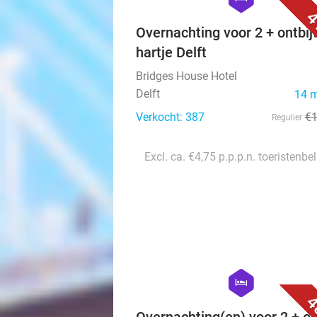
4
Overnachting voor 2 + ontbijt
hartje Delft
Bridges House Hotel
Delft
14 
Verkocht: 387
€
Regulier
Excl. ca. €4,75 p.p.p.n. toeristenbe
hexagon
hotel
4