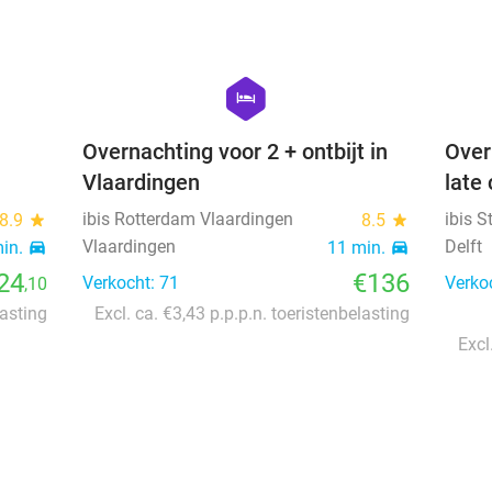
favorite_border
favorite_border
hexagon
hotel
Overnachting voor 2 + ontbijt in
Over
Vlaardingen
late 
ibis Rotterdam Vlaardingen
ibis S
8.9
star
8.5
star
Vlaardingen
Delft
min.
directions_car
11 min.
directions_car
24
€136
Verkocht: 71
Verko
,10
lasting
Excl. ca. €3,43 p.p.p.n. toeristenbelasting
Excl