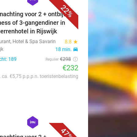
22%
nachting voor 2 + ontbijt +
ness of 3-gangendiner in
terrenhotel in Rijswijk
urant, Hotel & Spa Savarin
8.8
star
jk
18 min.
directions_car
cht: 189
€298
Regulier
€232
. ca. €5,75 p.p.p.n. toeristenbelasting
favorite_border
hexagon
hotel
47%