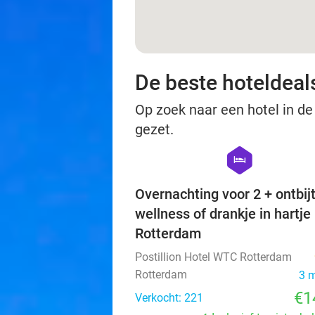
De beste hoteldeal
Op zoek naar een hotel in de
gezet.
hexagon
hotel
Overnachting voor 2 + ontbijt
wellness of drankje in hartje
Rotterdam
Postillion Hotel WTC Rotterdam
Rotterdam
3 
€1
Verkocht: 221