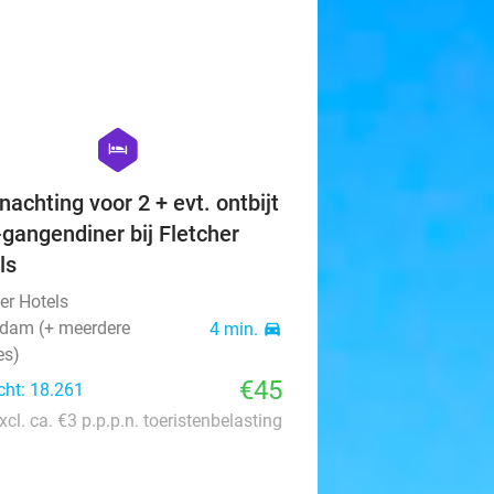
favorite_border
hexagon
hotel
nachting voor 2 + evt. ontbijt
-gangendiner bij Fletcher
ls
er Hotels
rdam (+ meerdere
4 min.
directions_car
es)
€45
cht: 18.261
xcl. ca. €3 p.p.p.n. toeristenbelasting