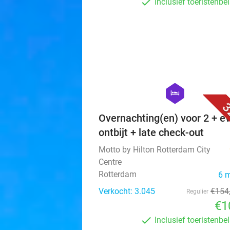
Inclusief toeristenbe
hexagon
hotel
3
Overnachting(en) voor 2 + ev
ontbijt + late check-out
Motto by Hilton Rotterdam City
Centre
Rotterdam
6 
Verkocht: 3.045
€154
Regulier
€1
Inclusief toeristenbe