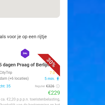
s voor je op een rijtje
favorite_border
hexagon
hotel
30%
 5 dagen Praag of Berlijn
CityTrip
7.0
star
rdam (+6 locaties)
5 min.
directions_walk
cht: 35
€326
Regulier
€229
 ca. €2,20 p.p.p.n. toeristenbelasting,
fhankelijk van de bestemming en het