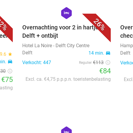
favorite_border
favorite_border
hexagon
hotel
2%
26%
Overnachting voor 2 in hartje
Over
meer
Delft + ontbijt
check
Hotel La Noire - Delft City Centre
Hampsh
Delft
14 min.
directions_car
Delft
9.6
star
min.
directions_car
Verkocht: 447
€113
Verko
Regulier
€84
130
€75
Excl. ca. €4,75 p.p.p.n. toeristenbelasting
Excl
lasting
favorite_border
favorite_border
hexagon
hotel