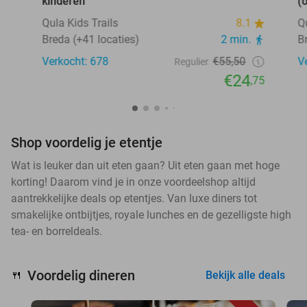
kinderen
(
Qula Kids Trails
8.1
Q
Breda (+41 locaties)
2 min.
B
Verkocht: 678
€55,50
V
Regulier
€24
,75
Shop voordelig je etentje
Wat is leuker dan uit eten gaan? Uit eten gaan met hoge
korting! Daarom vind je in onze voordeelshop altijd
aantrekkelijke deals op etentjes. Van luxe diners tot
smakelijke ontbijtjes, royale lunches en de gezelligste high
tea- en borreldeals.
Voordelig dineren
🍴
Bekijk alle deals