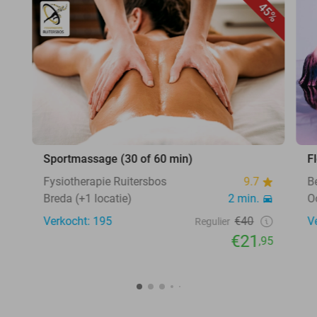
45%
Sportmassage (30 of 60 min)
F
Fysiotherapie Ruitersbos
9.7
B
Breda (+1 locatie)
2 min.
O
Verkocht: 195
€40
V
Regulier
€21
,95