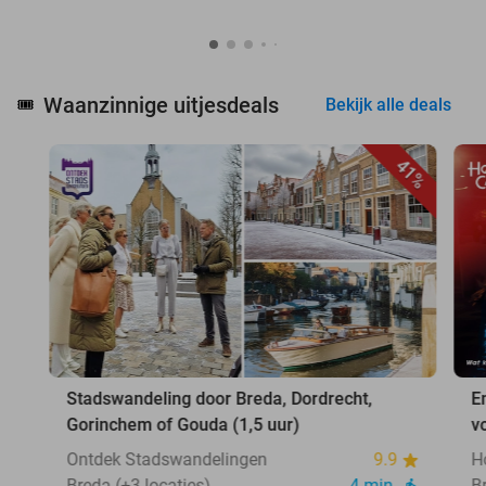
Waanzinnige uitjesdeals
🎟️
Bekijk alle deals
41%
Stadswandeling door Breda, Dordrecht,
E
Gorinchem of Gouda (1,5 uur)
v
Ontdek Stadswandelingen
9.9
H
Breda (+3 locaties)
4 min.
B