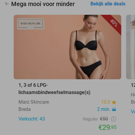
Mega mooi voor minder
✨
Bekijk alle deals
40%
1, 3 of 6 LPG-
1
lichaamsbindweefselmassage(s)
H
Marz Skincare
10.0
B
Breda
2 min.
V
Verkocht: 43
€50
Regulier
€29
,95