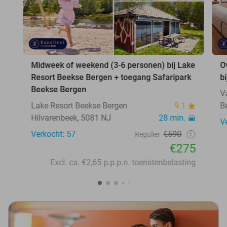
Midweek of weekend (3-6 personen) bij Lake
O
Resort Beekse Bergen + toegang Safaripark
b
Beekse Bergen
V
Lake Resort Beekse Bergen
9.1
B
Hilvarenbeek, 5081 NJ
28 min.
V
Verkocht: 57
€590
Regulier
€275
Excl. ca. €2,65 p.p.p.n. toeristenbelasting