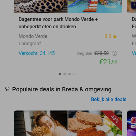
Dagentree voor park Mondo Verde +
D
onbeperkt eten en drinken
E
Mondo Verde
8.3
W
Landgraaf
E
Verkocht: 34.145
€28,50
V
Regulier
€21
,50
Populaire deals in Breda & omgeving
🚀
Bekijk alle deals
43%