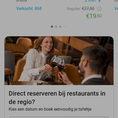
Breda
2 min.
B
Verkocht: 868
€27,50
V
Regulier
€19
,50
Direct reserveren bij restaurants in
de regio?
Kies een datum en boek eenvoudig je tafeltje