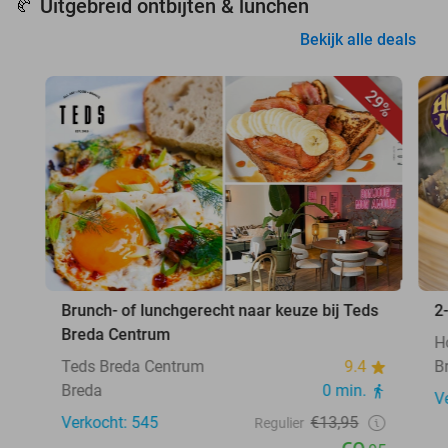
Uitgebreid ontbijten & lunchen
🥐
Bekijk alle deals
29%
Brunch- of lunchgerecht naar keuze bij Teds
2
Breda Centrum
H
Teds Breda Centrum
9.4
B
Breda
0 min.
V
Verkocht: 545
€13,95
Regulier