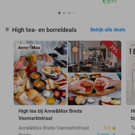
€9
,95
High tea- en borreldeals
🥂
Bekijk alle deals
29%
High tea bij Anne&Max Breda
H
Veemarktstraat
b
Anne&Max Breda Veemarktstraat
9.8
T