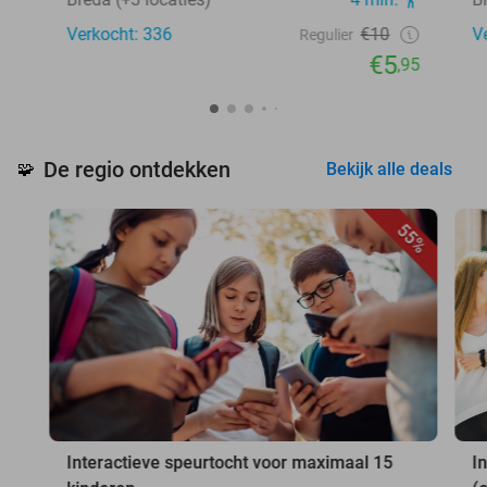
Verkocht: 336
€10
V
Regulier
€5
,95
De regio ontdekken
🧩
Bekijk alle deals
55%
Interactieve speurtocht voor maximaal 15
I