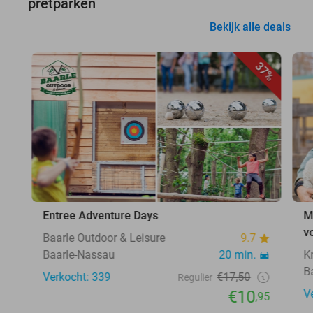
pretparken
Bekijk alle deals
37%
Entree Adventure Days
M
v
Baarle Outdoor & Leisure
9.7
Baarle-Nassau
20 min.
K
B
Verkocht: 339
€17,50
Regulier
€10
V
,95