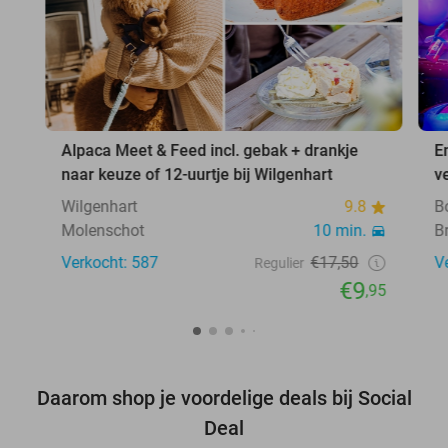
Alpaca Meet & Feed incl. gebak + drankje
E
naar keuze of 12-uurtje bij Wilgenhart
v
Wilgenhart
9.8
B
Molenschot
10 min.
B
Verkocht: 587
€17,50
V
Regulier
€9
,95
Daarom shop je voordelige deals bij Social
Deal