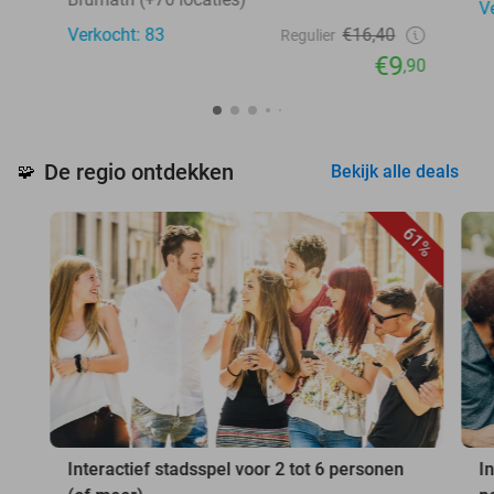
V
Verkocht: 83
€16,40
Regulier
€9
,90
De regio ontdekken
🧩
Bekijk alle deals
61%
Interactief stadsspel voor 2 tot 6 personen
I