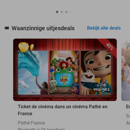
Waanzinnige uitjesdeals
🎟️
Bekijk alle deals
40%
Ticket de cinéma dans un cinéma Pathé en
E
France
S
Pathé France
A
Brumath (+76 locaties)