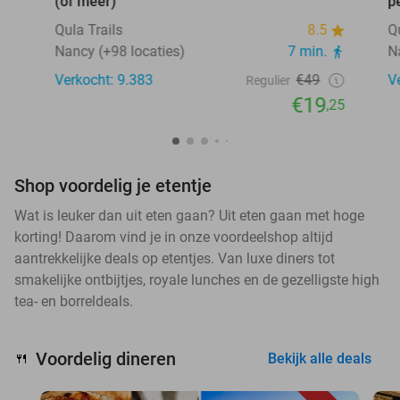
(of meer)
p
Qula Trails
8.5
Q
Nancy (+98 locaties)
7 min.
N
Verkocht: 9.383
€49
V
Regulier
€19
,25
Shop voordelig je etentje
Wat is leuker dan uit eten gaan? Uit eten gaan met hoge
korting! Daarom vind je in onze voordeelshop altijd
aantrekkelijke deals op etentjes. Van luxe diners tot
smakelijke ontbijtjes, royale lunches en de gezelligste high
tea- en borreldeals.
Voordelig dineren
🍴
Bekijk alle deals