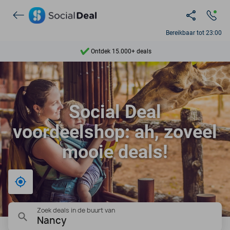
Ontdek 15.000+ deals
Bereikbaar tot 23:00
7 dagen per week beschikbaar
10+ miljoen leden
9,4
Social Deal
Ontdek 15.000+ deals
voordeelshop: ah, zoveel
mooie deals!
Bij mij in de buurt
Zoek deals in de buurt van
Nancy