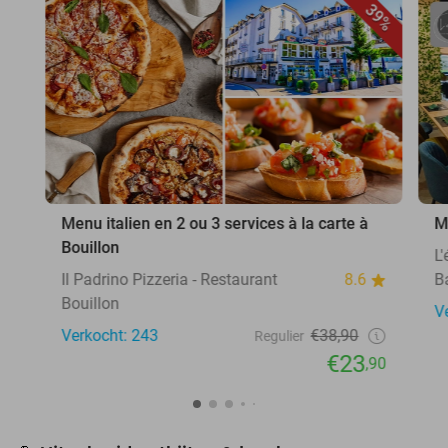
39%
Menu italien en 2 ou 3 services à la carte à
M
Bouillon
L
Il Padrino Pizzeria - Restaurant
8.6
B
Bouillon
V
Verkocht: 243
€38,90
Regulier
€23
,90