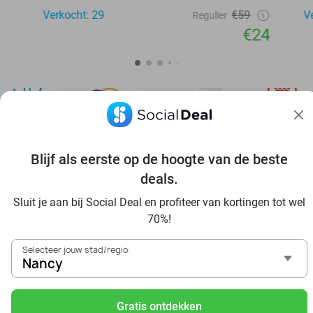
Verkocht: 29
€59
V
Regulier
€24
Blijf als eerste op de hoogte van de beste
Ontdek nog meer voordeel in jouw omgeving
deals.
Sluit je aan bij Social Deal en profiteer van kortingen tot wel
70%!
Selecteer jouw stad/regio:
Nancy
Voordelig genieten in Nancy: haal deal-inspiratie uit onze
blogs
Gratis ontdekken