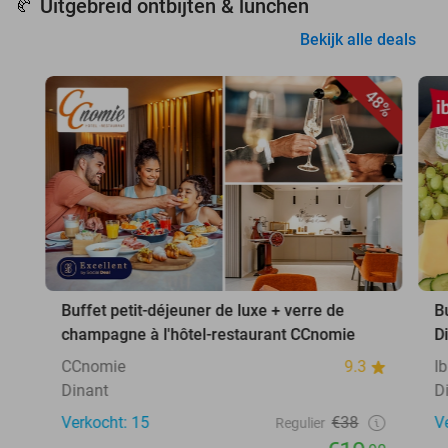
Uitgebreid ontbijten & lunchen
🥐
Bekijk alle deals
48%
Buffet petit-déjeuner de luxe + verre de
B
champagne à l'hôtel-restaurant CCnomie
D
CCnomie
9.3
I
Dinant
D
Verkocht: 15
€38
V
Regulier