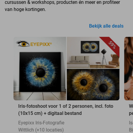
cursussen & workshops, producten én meer en profiteer
van hoge kortingen.
Bekijk alle deals
59%
Iris-fotoshoot voor 1 of 2 personen, incl. foto
Wi
(10x15 cm) + digitaal bestand
p
Eyepixx Iris-Fotografie
I
Wittlich (+10 locaties)
Bi