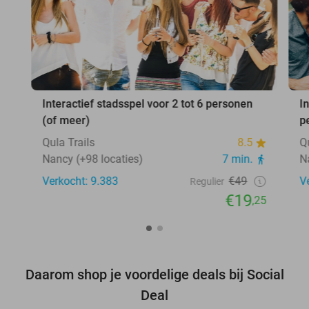
Interactief stadsspel voor 2 tot 6 personen
I
(of meer)
p
Qula Trails
8.5
Q
Nancy (+98 locaties)
7 min.
N
Verkocht: 9.383
€49
V
Regulier
€19
,25
Daarom shop je voordelige deals bij Social
Deal