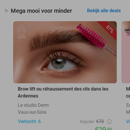
Mega mooi voor minder
✨
Bekijk alle deals
57%
Brow lift ou réhaussement des cils dans les
M
Ardennes
c
Le studio Derm
Sa
Vaux-sur-Sûre
M
Verkocht: 6
€70
V
Regulier
€29
,90