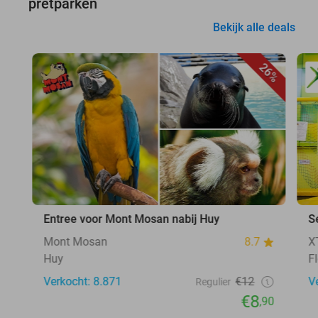
pretparken
Bekijk alle deals
26%
Entree voor Mont Mosan nabij Huy
S
Mont Mosan
8.7
X
Huy
F
Verkocht: 8.871
€12
V
Regulier
€8
,90