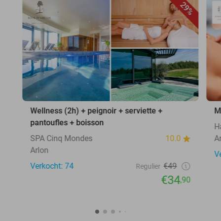
29%
Wellness (2h) + peignoir + serviette +
M
pantoufles + boisson
H
SPA Cinq Mondes
10.0
A
Arlon
V
Verkocht: 74
€49
Regulier
€34
,90