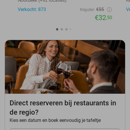
Noorbeek (+92 locaties)
K
Verkocht: 873
€55
V
Regulier
€32
,50
Direct reserveren bij restaurants in
de regio?
Kies een datum en boek eenvoudig je tafeltje