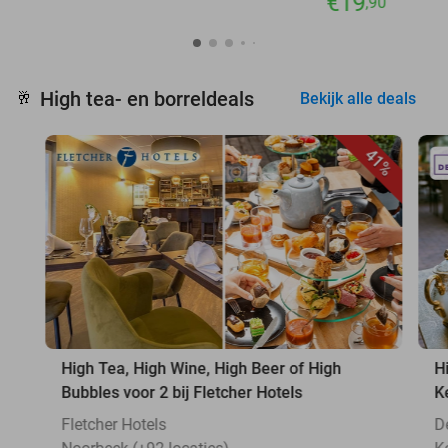
€19
,90
High tea- en borreldeals
🥂
Bekijk alle deals
41%
High Tea, High Wine, High Beer of High
H
Bubbles voor 2 bij Fletcher Hotels
K
Fletcher Hotels
D