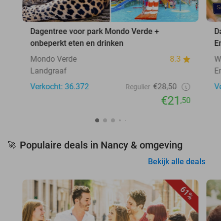
Dagentree voor park Mondo Verde +
D
onbeperkt eten en drinken
E
Mondo Verde
8.3
W
Landgraaf
E
Verkocht: 36.372
€28,50
V
Regulier
€21
,50
Populaire deals in Nancy & omgeving
🚀
Bekijk alle deals
61%