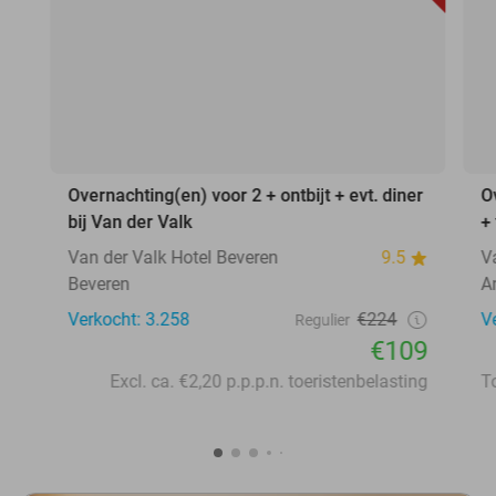
Overnachting(en) voor 2 + ontbijt + evt. diner
O
bij Van der Valk
+
Van der Valk Hotel Beveren
9.5
V
Beveren
A
Verkocht: 3.258
€224
V
Regulier
€109
Excl. ca. €2,20 p.p.p.n. toeristenbelasting