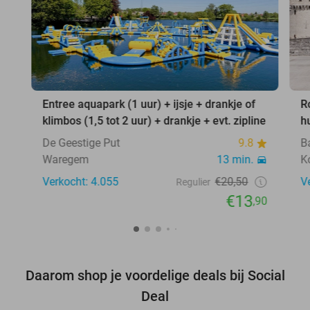
Entree aquapark (1 uur) + ijsje + drankje of
R
klimbos (1,5 tot 2 uur) + drankje + evt. zipline
h
De Geestige Put
9.8
B
Waregem
13 min.
Ko
Verkocht: 4.055
€20,50
V
Regulier
€13
,90
Daarom shop je voordelige deals bij Social
Deal