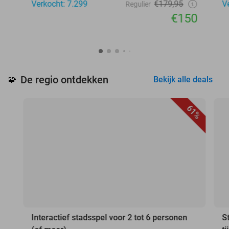
Verkocht: 7.299
€179,95
V
Regulier
€150
De regio ontdekken
🧩
Bekijk alle deals
61%
Interactief stadsspel voor 2 tot 6 personen
S