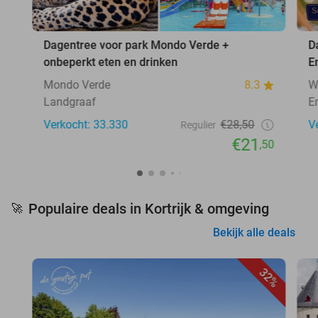
Dagentree voor park Mondo Verde +
D
onbeperkt eten en drinken
E
Mondo Verde
8.3
W
Landgraaf
E
Verkocht: 33.330
€28,50
V
Regulier
€21
,50
Populaire deals in Kortrijk & omgeving
🚀
Bekijk alle deals
32%