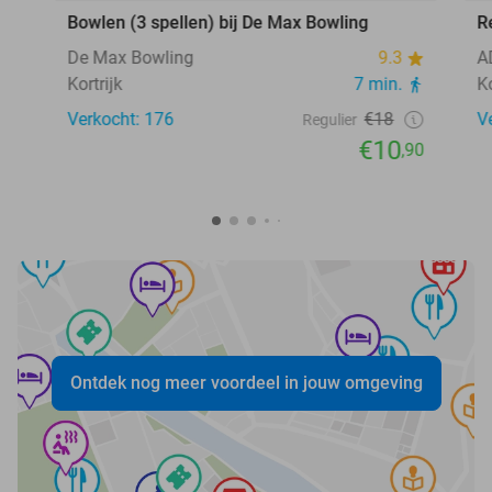
Bowlen (3 spellen) bij De Max Bowling
R
De Max Bowling
9.3
A
Kortrijk
7 min.
Ko
Verkocht: 176
€18
V
Regulier
€10
,90
Ontdek nog meer voordeel in jouw omgeving