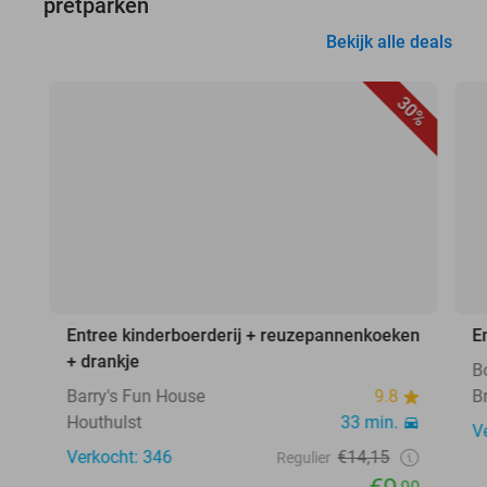
pretparken
Bekijk alle deals
30%
Entree kinderboerderij + reuzepannenkoeken
E
+ drankje
B
Barry's Fun House
9.8
B
Houthulst
33 min.
V
Verkocht: 346
€14,15
Regulier