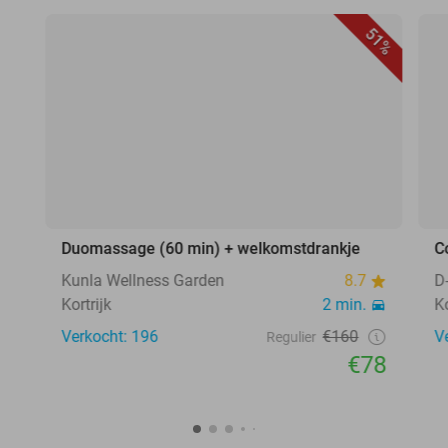
51%
Duomassage (60 min) + welkomstdrankje
C
Kunla Wellness Garden
8.7
D
Kortrijk
2 min.
Ko
Verkocht: 196
€160
V
Regulier
€78