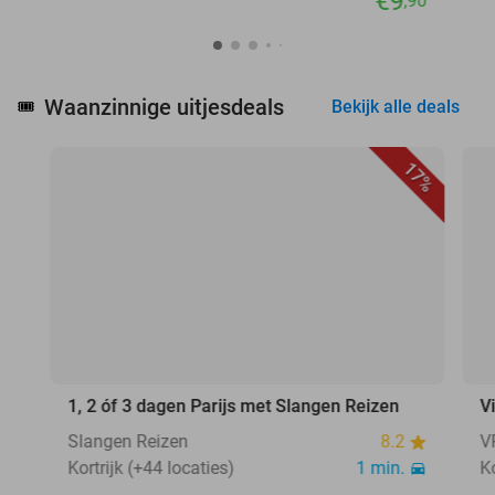
€9
,90
Waanzinnige uitjesdeals
🎟️
Bekijk alle deals
17%
1, 2 óf 3 dagen Parijs met Slangen Reizen
V
Slangen Reizen
8.2
V
Kortrijk (+44 locaties)
1 min.
Ko