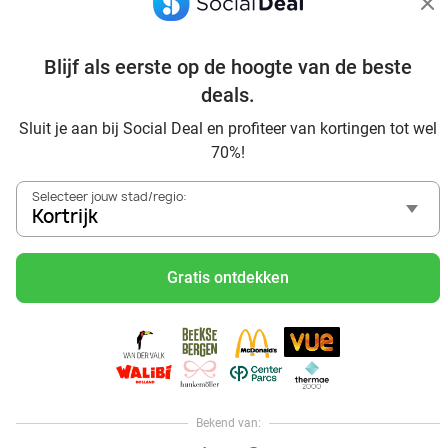
Date ideeën voor Kortrijk en omgeving: ontdek 16 tips voor
de ideale dates
Trampolinespringen bij Arenal Roeselare: ontdek een waar
Blijf als eerste op de hoogte van de beste
trampolineparadijs
deals.
Dagje uit naar Pairi Daiza vanaf Kortrijk: verwonder je in de
Sluit je aan bij Social Deal en profiteer van kortingen tot wel
beste dierentuin van Europa
70%!
Ontdek de beste restaurants in Kortrijk via Social Deal
Voordelig sushi scoren? Ontdek de beste sushi restaurants
Selecteer jouw stad/regio:
in Kortrijk en omgeving
Kortrijk
Schoonheidsspecialisten in Kortrijk: voordelige
beautydeals
Gratis ontdekken
Schoonheidssalons in Kortrijk: voordelige beauty-
arrangementen
Met korting zwemmen bij zwembaden in regio Kortrijk
Ontdek voordelige escaperooms in Kortrijk
Met korting karten in regio Kortrijk
Bioscoop in Kortrijk: met korting naar de film
Bekend van:
Hoi, onze klantenservice is open,