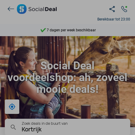
Ontdek 15.000+ deals
Bereikbaar tot 23:00
7 dagen per week beschikbaar
10+ miljoen leden
9,4
Social Deal
Ontdek 15.000+ deals
voordeelshop: ah, zoveel
mooie deals!
Bij mij in de buurt
Zoek deals in de buurt van
Kortrijk