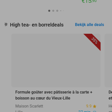
€15
,90
High tea- en borreldeals
🥂
Bekijk alle deals
35%
Formule goûter avec pâtisserie à la carte +
D
boisson au cœur du Vieux-Lille
e
Maison Scarlett
9.9
H