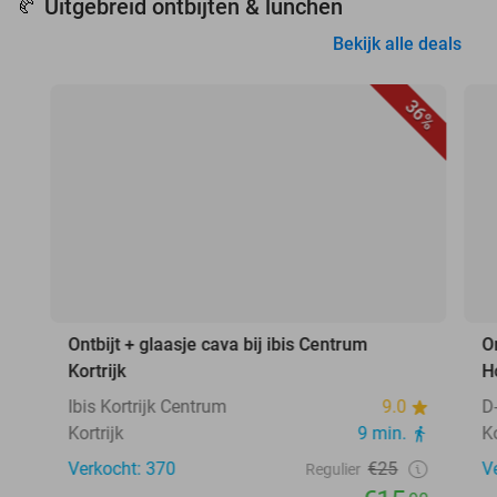
Uitgebreid ontbijten & lunchen
🥐
Bekijk alle deals
36%
Ontbijt + glaasje cava bij ibis Centrum
O
Kortrijk
H
Ibis Kortrijk Centrum
9.0
D
Kortrijk
9 min.
Ko
Verkocht: 370
€25
V
Regulier