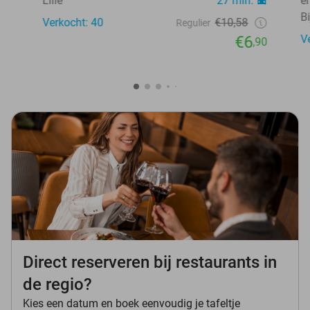
Lille
27 min.
e
Bi
Verkocht: 40
€10,58
Regulier
€6
V
,90
Direct reserveren bij restaurants in
de regio?
Kies een datum en boek eenvoudig je tafeltje