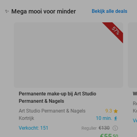
Mega mooi voor minder
✨
Bekijk alle deals
57%
Permanente make-up bij Art Studio
W
Permanent & Nagels
R
Art Studio Permanent & Nagels
9.3
Ko
Kortrijk
10 min.
V
Verkocht: 151
€130
Regulier
€55
,50