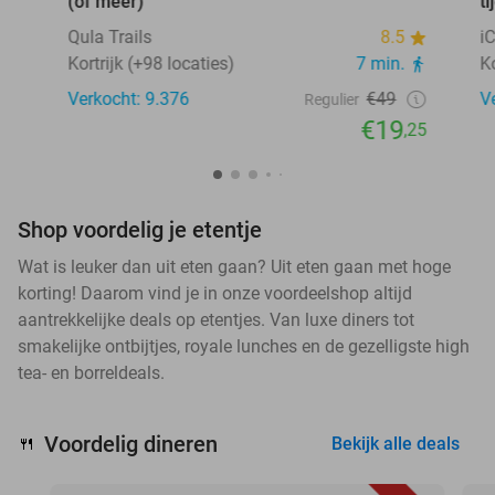
(of meer)
ti
Qula Trails
8.5
i
Kortrijk (+98 locaties)
7 min.
Ko
Verkocht: 9.376
€49
V
Regulier
€19
,25
Shop voordelig je etentje
Wat is leuker dan uit eten gaan? Uit eten gaan met hoge
korting! Daarom vind je in onze voordeelshop altijd
aantrekkelijke deals op etentjes. Van luxe diners tot
smakelijke ontbijtjes, royale lunches en de gezelligste high
tea- en borreldeals.
Voordelig dineren
🍴
Bekijk alle deals