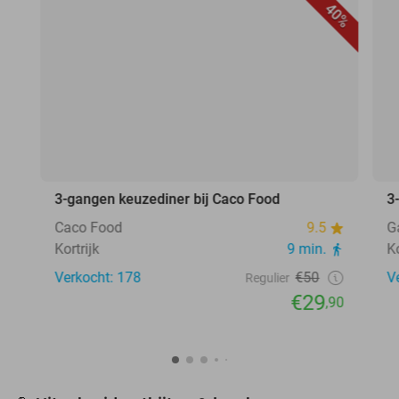
40%
3-gangen keuzediner bij Caco Food
3
Caco Food
9.5
G
Kortrijk
9 min.
Ko
Verkocht: 178
€50
V
Regulier
€29
,90