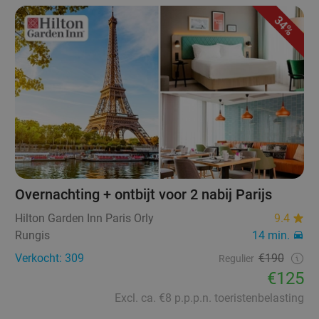
34%
Overnachting + ontbijt voor 2 nabij Parijs
Hilton Garden Inn Paris Orly
9.4
Rungis
14 min.
Verkocht: 309
€190
Regulier
€125
Excl. ca. €8 p.p.p.n. toeristenbelasting