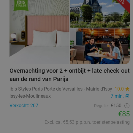
43%
Overnachting voor 2 + ontbijt + late check-out
aan de rand van Parijs
ibis Styles Paris Porte de Versailles - Mairie d'Issy
10.0
Issy-les-Moulineaux
7 min.
Verkocht: 207
€150
Regulier
€85
Excl. ca. €5,53 p.p.p.n. toeristenbelasting