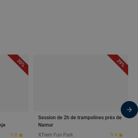
30%
39%
Session de 2h de trampolines près de
kje
Namur
9.8
XTrem Fun Park
9.4