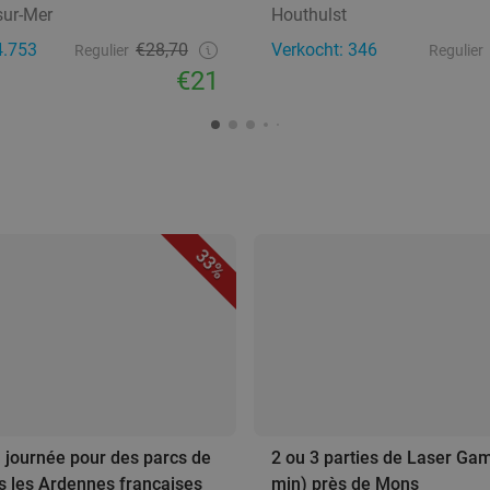
sur-Mer
Houthulst
4.753
€28,70
Verkocht: 346
Regulier
Regulier
€21
33%
a journée pour des parcs de
2 ou 3 parties de Laser Ga
ns les Ardennes françaises
min) près de Mons