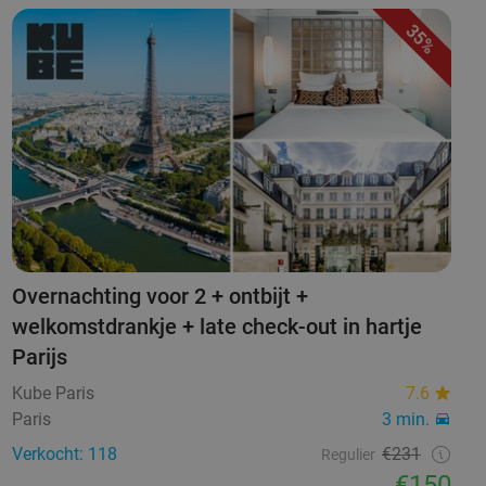
35%
Overnachting voor 2 + ontbijt +
welkomstdrankje + late check-out in hartje
Parijs
Kube Paris
7.6
Paris
3 min.
Verkocht: 118
€231
Regulier
€150