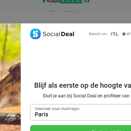
Ontdek 15.000+ deals
7 dagen per week beschikbaar
10+ miljoen leden
Bekend van:
9,4
Ontdek 15.000+ deals
al voordeelshop: 
Blijf als eerste op de hoogte v
mooie deals!
Sluit je aan bij Social Deal en profiteer van
Selecteer jouw stad/regio:
Paris
Zoek deals in de buurt van
Paris