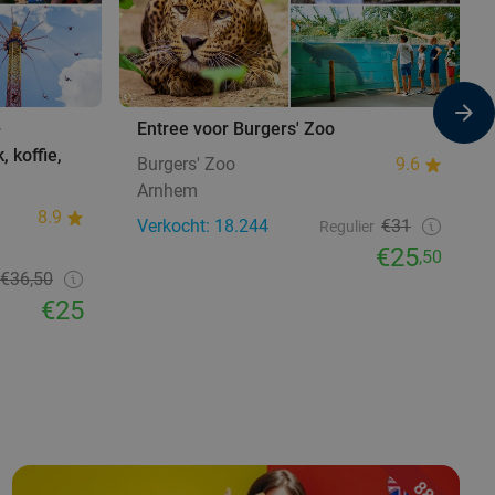
+
Entree voor Burgers' Zoo
, koffie,
Burgers' Zoo
9.6
Arnhem
8.9
Verkocht: 18.244
€31
Regulier
€25
,50
€36,50
€25