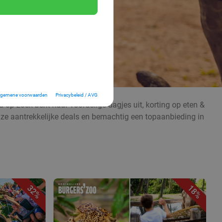
lgemene voorwaarden
Privacybeleid / AVG
 op zoek bent naar voordelige dagjes uit, korting op eten &
nze aantrekkelijke deals en bemachtig een topaanbieding in
32%
18%