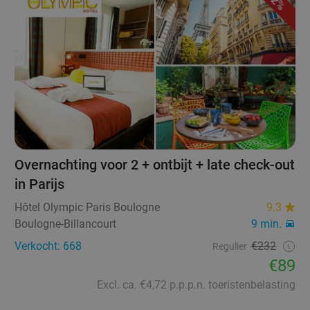
62%
Overnachting voor 2 + ontbijt + late check-out
in Parijs
Hôtel Olympic Paris Boulogne
9.3
Boulogne-Billancourt
9 min.
Verkocht: 668
€232
Regulier
€89
Excl. ca. €4,72 p.p.p.n. toeristenbelasting