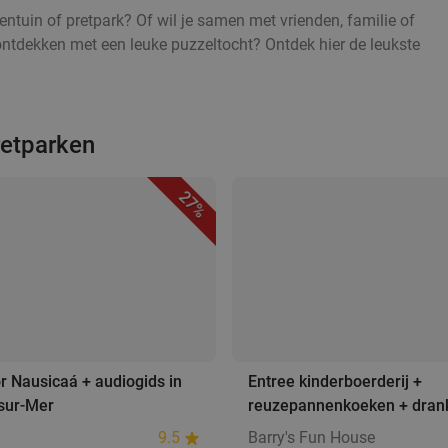
entuin of pretpark? Of wil je samen met vrienden, familie of
ontdekken met een leuke puzzeltocht? Ontdek hier de leukste
retparken
27%
r Nausicaá + audiogids in
Entree kinderboerderij +
sur-Mer
reuzepannenkoeken + dran
9.5
Barry's Fun House