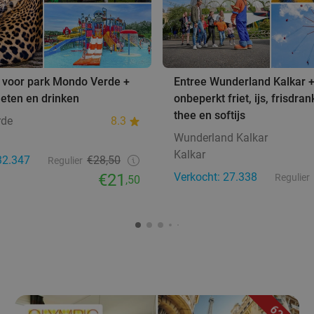
 voor park Mondo Verde +
Entree Wunderland Kalkar 
eten en drinken
onbeperkt friet, ijs, frisdrank
thee en softijs
rde
8.3
Wunderland Kalkar
Kalkar
32.347
€28,50
Regulier
€21
Verkocht: 27.338
Regulier
,50