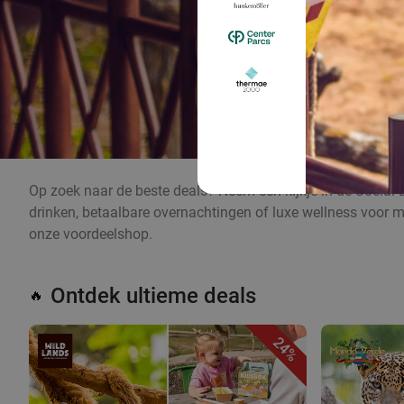
Op zoek naar de beste deals? Neem een kijkje in de Social 
drinken, betaalbare overnachtingen of luxe wellness voor m
onze voordeelshop.
Ontdek ultieme deals
🔥
24%