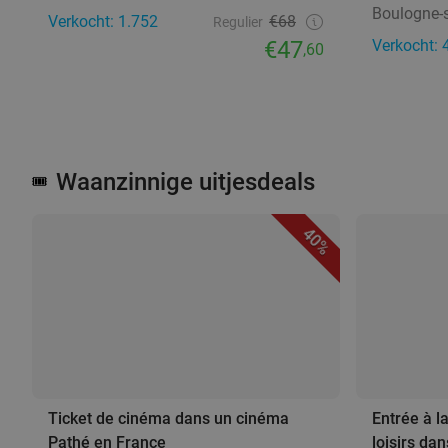
Boulogne-
Verkocht: 1.752
€68
Regulier
€47
Verkocht: 
,60
Waanzinnige uitjesdeals
🎟️
40%
Ticket de cinéma dans un cinéma
Entrée à l
Pathé en France
loisirs da