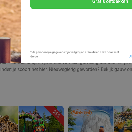
Gratis ontdekken
Bij mij in de buurt
* Je persoonlijke gegevens zijn veilig bij ons. We delen deze nooit met
derden.
A
Deal voordeelshop en profiteer van een geweldig aanbod! Of je nu
inder; je scoort het hier. Nieuwsgierig geworden? Bekijk gauw o
25%