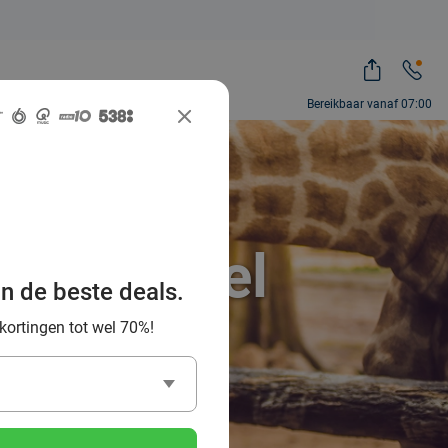
Bereikbaar vanaf 07:00
ah, zoveel
an de beste deals.
 kortingen tot wel 70%!