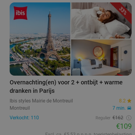
33%
Overnachting(en) voor 2 + ontbijt + warme
dranken in Parijs
Ibis styles Mairie de Montreuil
8.2
Montreuil
7 min.
Verkocht: 110
€162
Regulier
€109
Excl. ca. €5,53 p.p.p.n. toeristenbelasting