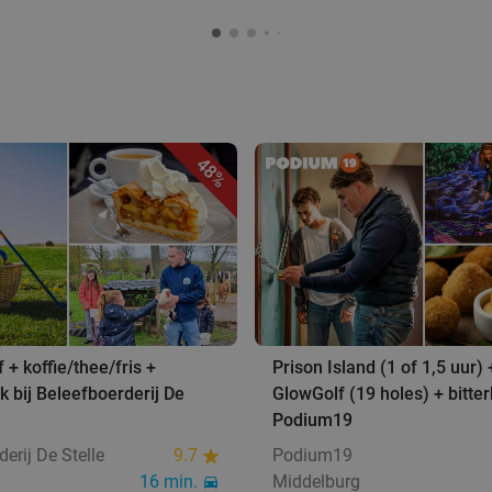
48%
 + koffie/thee/fris +
Prison Island (1 of 1,5 uur) 
 bij Beleefboerderij De
GlowGolf (19 holes) + bitter
Podium19
erij De Stelle
9.7
Podium19
16 min.
Middelburg