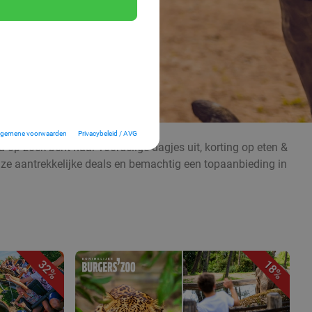
lgemene voorwaarden
Privacybeleid / AVG
 op zoek bent naar voordelige dagjes uit, korting op eten &
nze aantrekkelijke deals en bemachtig een topaanbieding in
32%
18%