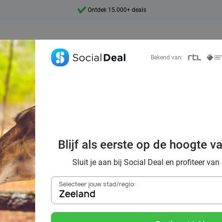
7 dagen per week beschikbaar
10+ miljoen leden
9,4
Bekend van:
Ontdek 15.000+ deals
al voordeelshop: 
Blijf als eerste op de hoogte v
mooie deals!
Sluit je aan bij Social Deal en profiteer van
Selecteer jouw stad/regio:
Zeeland
Zoek deals in de buurt van
Zeeland