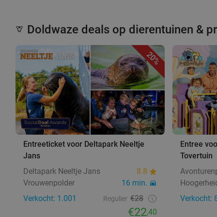
Doldwaze deals op dierentuinen & p
🦒
20%
Entreeticket voor Deltapark Neeltje
Entree vo
Jans
Tovertuin
Deltapark Neeltje Jans
8.8
Avonturenp
Vrouwenpolder
16 min.
Hoogerhei
Verkocht: 1.001
€28
Verkocht: 
Regulier
€22
,40