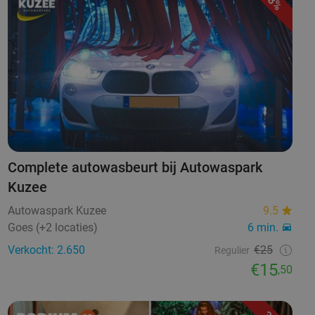
38%
Complete autowasbeurt bij Autowaspark
Kuzee
Autowaspark Kuzee
9.5
Goes (+2 locaties)
6 min.
Verkocht: 2.650
€25
Regulier
€15
,50