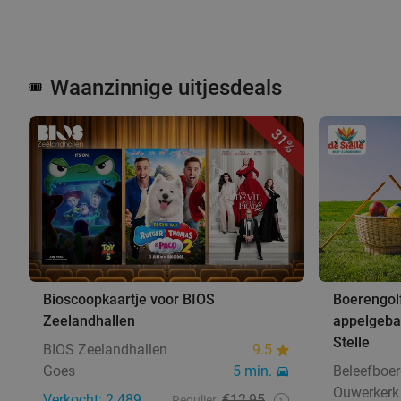
Waanzinnige uitjesdeals
🎟️
31%
Bioscoopkaartje voor BIOS
Boerengolf
Zeelandhallen
appelgebak
Stelle
BIOS Zeelandhallen
9.5
Goes
5 min.
Beleefboerd
Ouwerkerk
Verkocht: 2.489
€12,95
Regulier