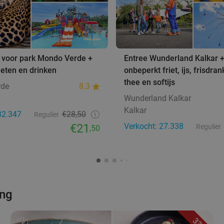
 voor park Mondo Verde +
Entree Wunderland Kalkar 
eten en drinken
onbeperkt friet, ijs, frisdrank
thee en softijs
rde
8.3
Wunderland Kalkar
Kalkar
32.347
€28,50
Regulier
€21
Verkocht: 27.338
Regulier
,50
ing