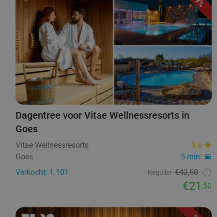
49%
Dagentree voor Vitae Wellnessresorts in
Goes
Vitae Wellnessresorts
9.6
Goes
5 min.
Verkocht: 1.101
€42,50
Regulier
€21
,50