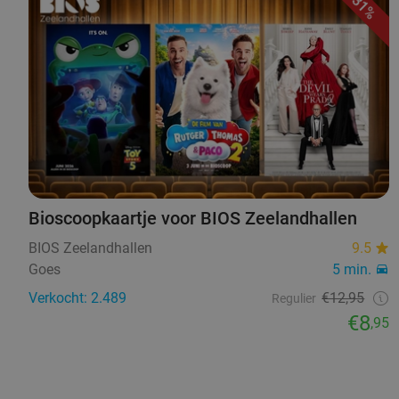
31%
Bioscoopkaartje voor BIOS Zeelandhallen
BIOS Zeelandhallen
9.5
Goes
5 min.
Verkocht: 2.489
€12,95
Regulier
€8
,95