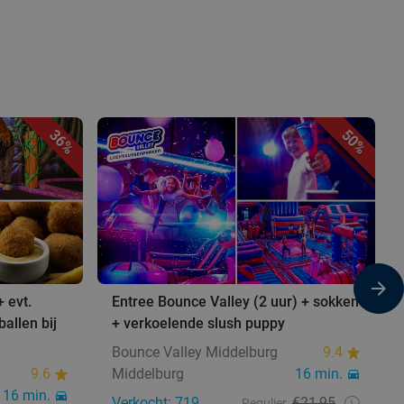
36%
50%
+ evt.
Entree Bounce Valley (2 uur) + sokken
ballen bij
+ verkoelende slush puppy
Bounce Valley Middelburg
9.4
9.6
Middelburg
16 min.
16 min.
Verkocht: 719
€21,95
Regulier