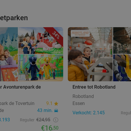
retparken
34%
or Avonturenpark de
Entree tot Robotland
Robotland
ark de Tovertuin
9.1
Essen
de
43 min.
Verkocht: 2.145
Regul
8.193
€24,95
Regulier
€16
,50