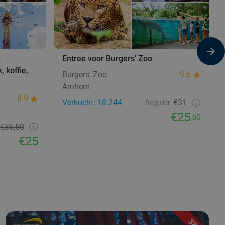
+
Entree voor Burgers' Zoo
, koffie,
Burgers' Zoo
9.6
Arnhem
8.9
Verkocht: 18.244
€31
Regulier
€25
,50
€36,50
€25