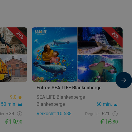
29%
20%
Entree SEA LIFE Blankenberge
9.0
SEA LIFE Blankenberge
50 min.
Blankenberge
60 min.
€28
Verkocht: 10.588
€21
ier
Regulier
€19
€16
,90
,80