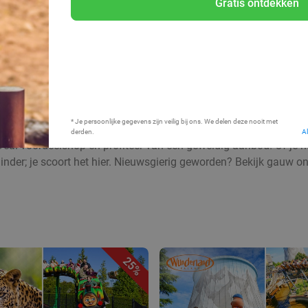
Gratis ontdekken
Bij mij in de buurt
* Je persoonlijke gegevens zijn veilig bij ons. We delen deze nooit met
derden.
A
Deal voordeelshop en profiteer van een geweldig aanbod! Of je nu
inder; je scoort het hier. Nieuwsgierig geworden? Bekijk gauw o
25%