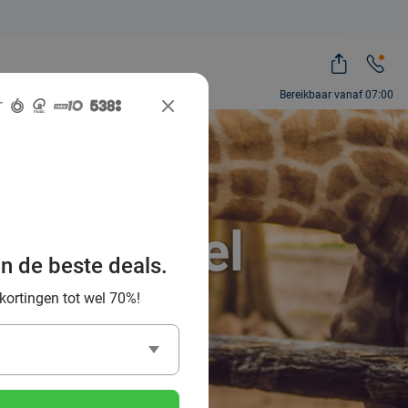
Bereikbaar vanaf 07:00
ah, zoveel
an de beste deals.
 kortingen tot wel 70%!