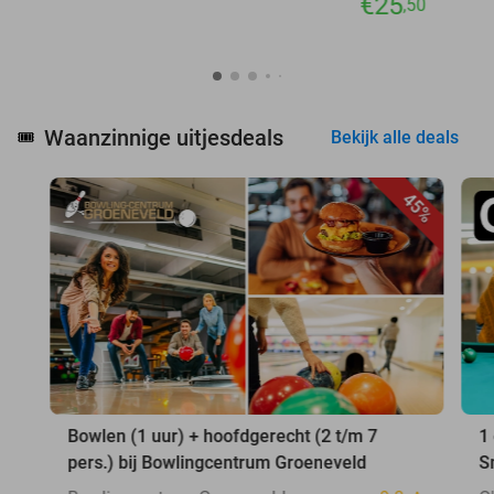
€25
,50
Waanzinnige uitjesdeals
🎟️
Bekijk alle deals
45%
Bowlen (1 uur) + hoofdgerecht (2 t/m 7
1
pers.) bij Bowlingcentrum Groeneveld
S