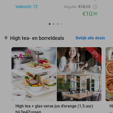
Verkocht: 72
€15,15
Regulier
€10
,50
High tea- en borreldeals
🥂
Bekijk alle deals
27%
High tea + glas verse jus d’orange (1,5 uur)
H
bij De4Zussen