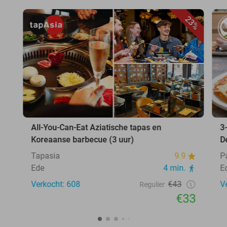
23%
All-You-Can-Eat Aziatische tapas en
3
Koreaanse barbecue (3 uur)
D
Tapasia
9.9
P
Ede
4 min.
E
Verkocht: 608
€43
V
Regulier
€33