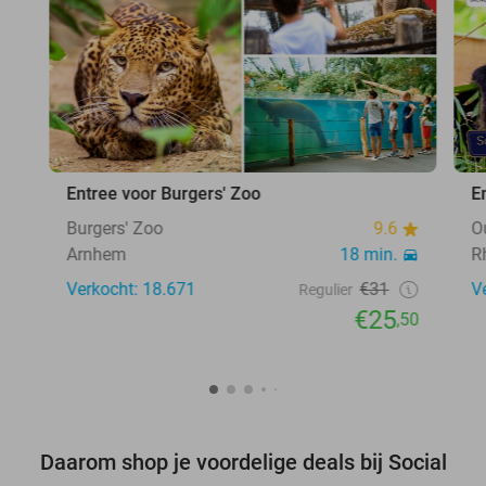
Entree voor Burgers' Zoo
E
Burgers' Zoo
9.6
O
Arnhem
18 min.
R
Verkocht: 18.671
€31
V
Regulier
€25
,50
Daarom shop je voordelige deals bij Social