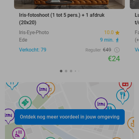
Iris-fotoshoot (1 tot 5 pers.) + 1 afdruk
L
(20x20)
t
Iris-Eye-Photo
10.0
F
Ede
9 min.
(
Verkocht: 79
€49
V
Regulier
€24
Ontdek nog meer voordeel in jouw omgeving