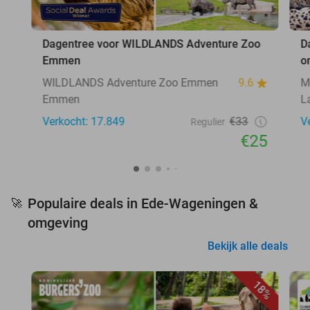
Dagentree voor WILDLANDS Adventure Zoo
D
Emmen
o
WILDLANDS Adventure Zoo Emmen
9.6
M
Emmen
L
Verkocht: 17.849
€33
V
Regulier
€25
Populaire deals in Ede-Wageningen &
🚀
omgeving
Bekijk alle deals
18%