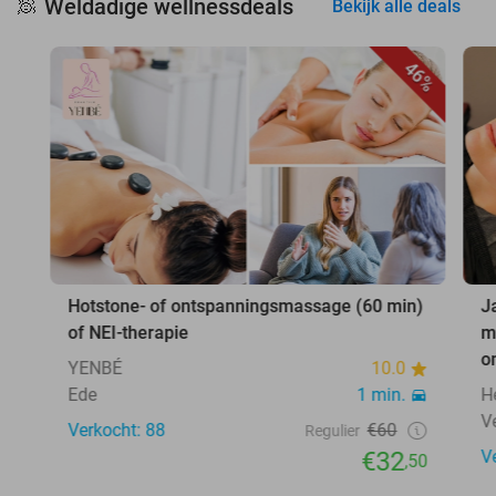
Weldadige wellnessdeals
🧖
Bekijk alle deals
46%
Hotstone- of ontspanningsmassage (60 min)
J
of NEI-therapie
m
o
YENBÉ
10.0
Ede
1 min.
H
V
Verkocht: 88
€60
Regulier
€32
V
,50