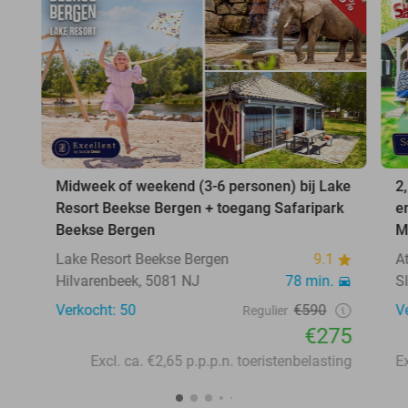
Midweek of weekend (3-6 personen) bij Lake
2
Resort Beekse Bergen + toegang Safaripark
e
Beekse Bergen
M
Lake Resort Beekse Bergen
9.1
A
Hilvarenbeek, 5081 NJ
78 min.
S
Verkocht: 50
€590
V
Regulier
€275
Excl. ca. €2,65 p.p.p.n. toeristenbelasting