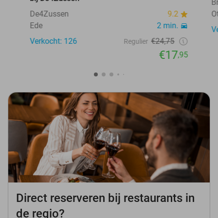
B
De4Zussen
9.2
O
Ede
2 min.
V
Verkocht: 126
€24,75
Regulier
€17
,95
Direct reserveren bij restaurants in
de regio?