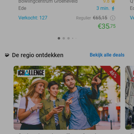
Bowlingcentrum Groeneveld
9.8
Q
Ede
3 min.
E
Verkocht: 127
€65,15
V
Regulier
€35
,75
De regio ontdekken
🧩
Bekijk alle deals
46%