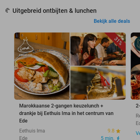
Uitgebreid ontbijten & lunchen
🥐
Bekijk alle deals
31%
Marokkaanse 2-gangen keuzelunch +
2
drankje bij Eethuis Ima in het centrum van
R
Ede
E
Eethuis Ima
9.8
V
Ede
5 min.