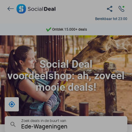
Ontdek 15.000+ deals
Bereikbaar tot 23:00
7 dagen per week beschikbaar
10+ miljoen leden
9,4
Social Deal
Ontdek 15.000+ deals
voordeelshop: ah, zoveel
mooie deals!
Bij mij in de buurt
Zoek deals in de buurt van
Ede-Wageningen