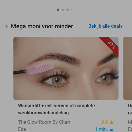
Mega mooi voor minder
✨
Bekijk alle deals
47%
Wimperlift + evt. verven of complete
G
wenkbrauwbehandeling
g
The Glow Room By Charr
9.9
M
Ede
1 min.
E