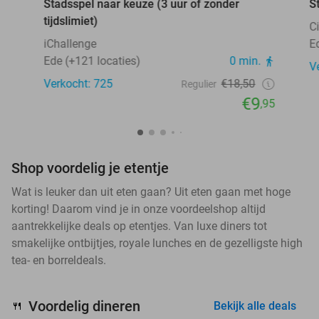
Stadsspel naar keuze (3 uur of zonder
S
tijdslimiet)
C
iChallenge
E
Ede (+121 locaties)
0 min.
V
Verkocht: 725
€18,50
Regulier
€9
,95
Shop voordelig je etentje
Wat is leuker dan uit eten gaan? Uit eten gaan met hoge
korting! Daarom vind je in onze voordeelshop altijd
aantrekkelijke deals op etentjes. Van luxe diners tot
smakelijke ontbijtjes, royale lunches en de gezelligste high
tea- en borreldeals.
Voordelig dineren
🍴
Bekijk alle deals