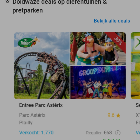
Doldwaze deals op dierentuinen &
🦒
pretparken
Bekijk alle deals
30%
Entree Parc Astérix
S
Parc Astérix
9.6
X
Plailly
F
Verkocht: 1.770
€68
V
Regulier