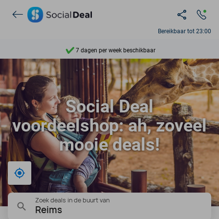
Ontdek 15.000+ deals
Bereikbaar tot 23:00
7 dagen per week beschikbaar
10+ miljoen leden
9,4
Social Deal
Ontdek 15.000+ deals
voordeelshop: ah, zoveel
mooie deals!
Bij mij in de buurt
Zoek deals in de buurt van
Reims