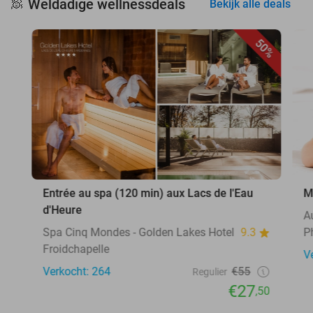
Weldadige wellnessdeals
🧖
Bekijk alle deals
50%
Entrée au spa (120 min) aux Lacs de l'Eau
M
d'Heure
A
Spa Cinq Mondes - Golden Lakes Hotel
9.3
Ph
Froidchapelle
V
Verkocht: 264
€55
Regulier
€27
,50