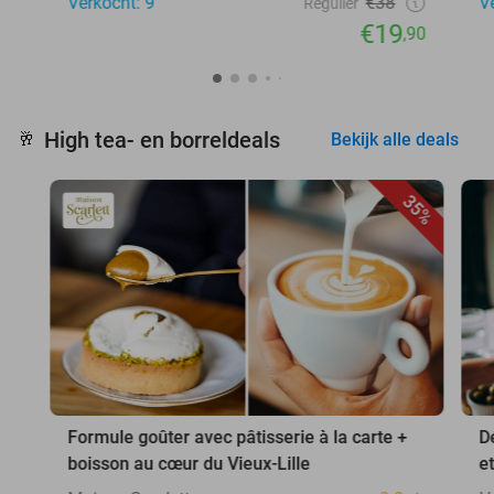
Verkocht: 9
€38
V
Regulier
€19
,90
High tea- en borreldeals
🥂
Bekijk alle deals
35%
Formule goûter avec pâtisserie à la carte +
D
boisson au cœur du Vieux-Lille
e