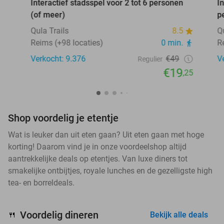
Interactief stadsspel voor 2 tot 6 personen
I
(of meer)
p
Qula Trails
8.5
Q
Reims (+98 locaties)
0 min.
R
Verkocht: 9.376
€49
V
Regulier
€19
,25
Shop voordelig je etentje
Wat is leuker dan uit eten gaan? Uit eten gaan met hoge
korting! Daarom vind je in onze voordeelshop altijd
aantrekkelijke deals op etentjes. Van luxe diners tot
smakelijke ontbijtjes, royale lunches en de gezelligste high
tea- en borreldeals.
Voordelig dineren
🍴
Bekijk alle deals