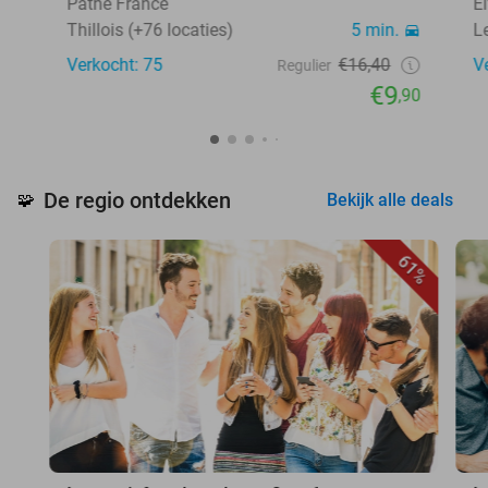
Pathé France
E
Thillois (+76 locaties)
5 min.
L
Verkocht: 75
€16,40
V
Regulier
€9
,90
De regio ontdekken
🧩
Bekijk alle deals
61%