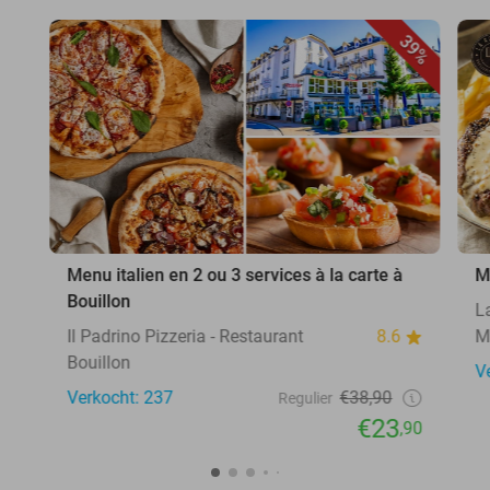
39%
Menu italien en 2 ou 3 services à la carte à
M
Bouillon
L
Il Padrino Pizzeria - Restaurant
8.6
M
Bouillon
V
Verkocht: 237
€38,90
Regulier
€23
,90