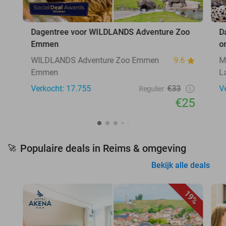
Dagentree voor WILDLANDS Adventure Zoo
D
Emmen
o
WILDLANDS Adventure Zoo Emmen
9.6
M
Emmen
L
Verkocht: 17.755
€33
V
Regulier
€25
Populaire deals in Reims & omgeving
🚀
Bekijk alle deals
19%