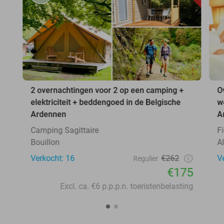
2 overnachtingen voor 2 op een camping +
O
elektriciteit + beddengoed in de Belgische
w
Ardennen
A
Camping Sagittaire
F
Bouillon
A
Verkocht: 16
€262
V
Regulier
€175
Excl. ca. €6 p.p.p.n. toeristenbelasting