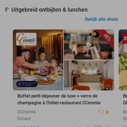
Uitgebreid ontbijten & lunchen
🥐
Bekijk alle deals
48%
Buffet petit-déjeuner de luxe + verre de
B
champagne à l'hôtel-restaurant CCnomie
D
CCnomie
9.3
I
Dinant
D