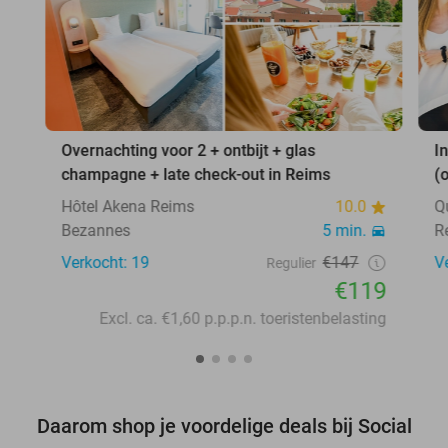
Overnachting voor 2 + ontbijt + glas
I
champagne + late check-out in Reims
(
Hôtel Akena Reims
10.0
Q
Bezannes
5 min.
R
Verkocht: 19
€147
V
Regulier
€119
Excl. ca. €1,60 p.p.p.n. toeristenbelasting
Daarom shop je voordelige deals bij Social