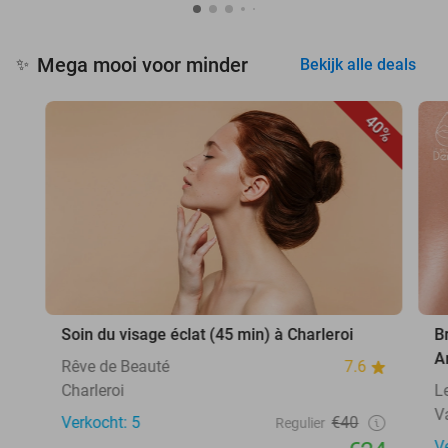
Mega mooi voor minder
✨
Bekijk alle deals
40%
Soin du visage éclat (45 min) à Charleroi
B
A
Rêve de Beauté
7.6
Charleroi
L
V
Verkocht: 5
€40
Regulier
V