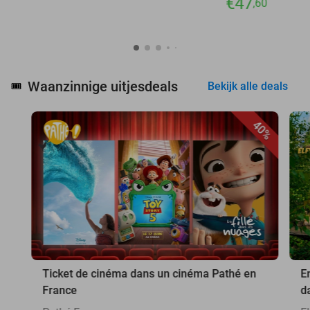
€47
,60
Waanzinnige uitjesdeals
🎟️
Bekijk alle deals
40%
Ticket de cinéma dans un cinéma Pathé en
E
France
d