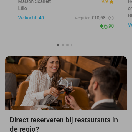
Maison Scarlett
9.9
H
Lille
e
Bi
Verkocht: 40
€10,58
Regulier
€6
V
,90
Direct reserveren bij restaurants in
de regio?