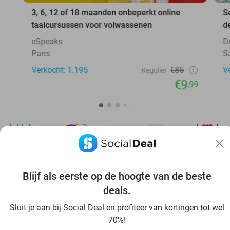
3, 6, 12 of 18 maanden onbeperkt online
S
taalcursussen voor volwassenen
d
eSpeaks
D
Paris
S
Verkocht: 1.195
€85
V
Regulier
€9
,99
Blijf als eerste op de hoogte van de beste
Ontdek nog meer voordeel in jouw omgeving
deals.
Sluit je aan bij Social Deal en profiteer van kortingen tot wel
70%!