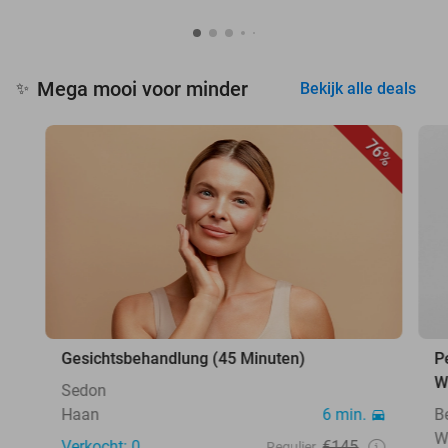
Mega mooi voor minder
✨
Bekijk alle deals
76%
Gesichtsbehandlung (45 Minuten)
P
W
Sedon
Haan
6 min.
B
W
Verkocht: 0
€145
Regulier