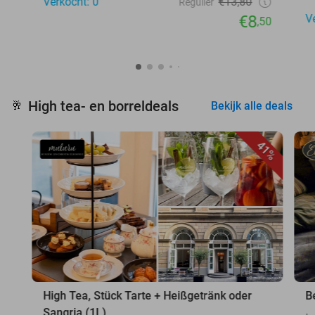
Verkocht: 0
€13,80
Regulier
€8
V
,50
High tea- en borreldeals
🥂
Bekijk alle deals
41%
High Tea, Stück Tarte + Heißgetränk oder
B
Sangria (1L)