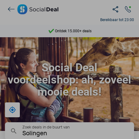
Ontdek 15.000+ deals
Bereikbaar tot 23:00
7 dagen per week beschikbaar
10+ miljoen leden
9,4
Social Deal
Ontdek 15.000+ deals
voordeelshop: ah, zoveel
mooie deals!
Bij mij in de buurt
Zoek deals in de buurt van
Solingen