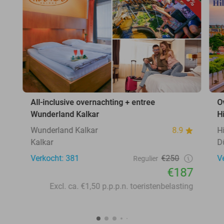
All-inclusive overnachting + entree
O
Wunderland Kalkar
H
Wunderland Kalkar
8.9
H
Kalkar
D
Verkocht: 381
€250
V
Regulier
€187
Excl. ca. €1,50 p.p.p.n. toeristenbelasting