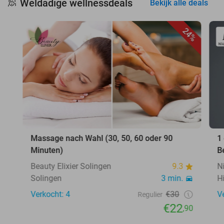
Weldadige wellnessdeals
🧖
Bekijk alle deals
24%
Massage nach Wahl (30, 50, 60 oder 90
1
Minuten)
B
Beauty Elixier Solingen
9.3
N
Solingen
3 min.
H
Verkocht: 4
€30
V
Regulier
€22
,90