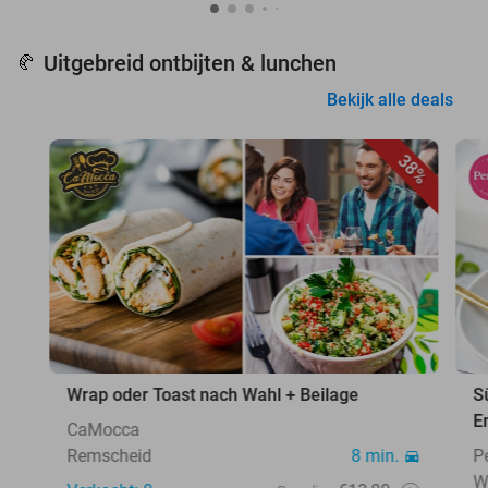
Uitgebreid ontbijten & lunchen
🥐
Bekijk alle deals
38%
Wrap oder Toast nach Wahl + Beilage
S
E
CaMocca
Remscheid
8 min.
P
W