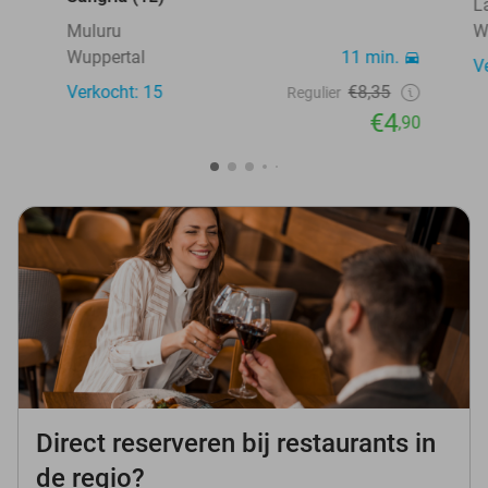
L
Muluru
W
Wuppertal
11 min.
V
Verkocht: 15
€8,35
Regulier
€4
,90
Direct reserveren bij restaurants in
de regio?