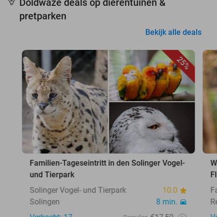
Doldwaze deals op dierentuinen &
🦒
pretparken
Bekijk alle deals
25%
Familien-Tageseintritt in den Solinger Vogel-
W
und Tierpark
F
Solinger Vogel- und Tierpark
10.0
F
Solingen
8 min.
R