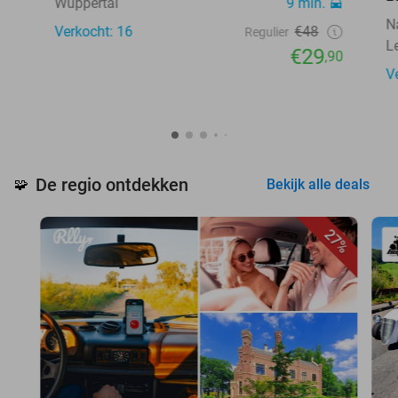
Wuppertal
9 min.
N
Verkocht: 16
€48
Regulier
L
€29
,90
V
De regio ontdekken
🧩
Bekijk alle deals
27%