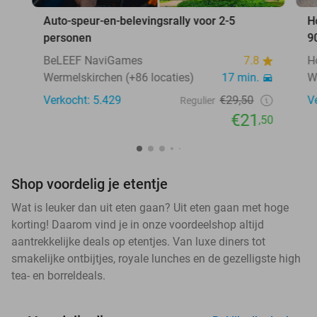
Auto-speur-en-belevingsrally voor 2-5
H
personen
9
BeLEEF NaviGames
7.8
H
Wermelskirchen (+86 locaties)
17 min.
W
Verkocht: 5.429
€29,50
V
Regulier
€21
,50
Shop voordelig je etentje
Wat is leuker dan uit eten gaan? Uit eten gaan met hoge
korting! Daarom vind je in onze voordeelshop altijd
aantrekkelijke deals op etentjes. Van luxe diners tot
smakelijke ontbijtjes, royale lunches en de gezelligste high
tea- en borreldeals.