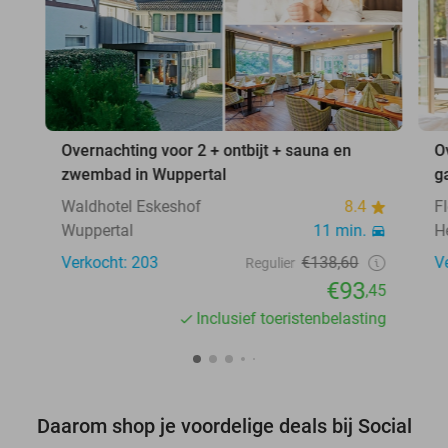
Overnachting voor 2 + ontbijt + sauna en
O
zwembad in Wuppertal
g
Waldhotel Eskeshof
8.4
F
Wuppertal
11 min.
H
Verkocht: 203
€138,60
V
Regulier
€93
,45
Inclusief toeristenbelasting
Daarom shop je voordelige deals bij Social