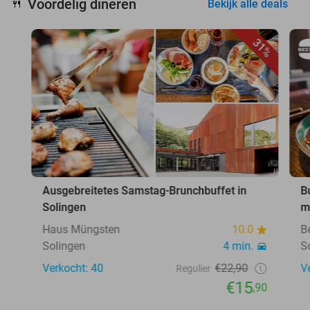
Voordelig dineren
🍴
Bekijk alle deals
31%
Ausgebreitetes Samstag-Brunchbuffet in
B
Solingen
m
Haus Müngsten
10.0
B
Solingen
4 min.
S
Verkocht: 40
€22,90
V
Regulier
€15
,90