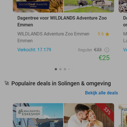
Dagentree voor WILDLANDS Adventure Zoo
D
Emmen
o
WILDLANDS Adventure Zoo Emmen
9.6
M
Emmen
L
Verkocht: 17.179
€33
V
Regulier
€25
Populaire deals in Solingen & omgeving
🚀
Bekijk alle deals
33%