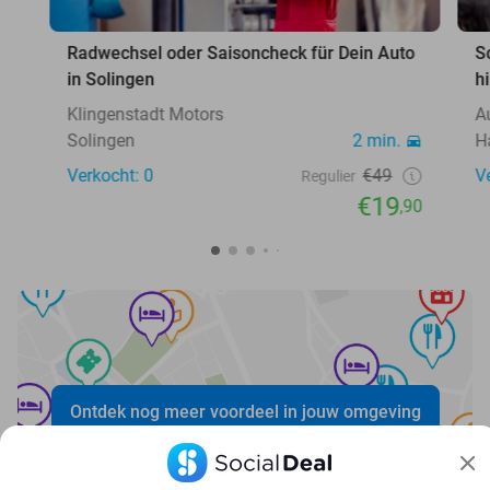
Radwechsel oder Saisoncheck für Dein Auto
S
in Solingen
h
Klingenstadt Motors
A
Solingen
2 min.
H
Verkocht: 0
€49
V
Regulier
€19
,90
Ontdek nog meer voordeel in jouw omgeving