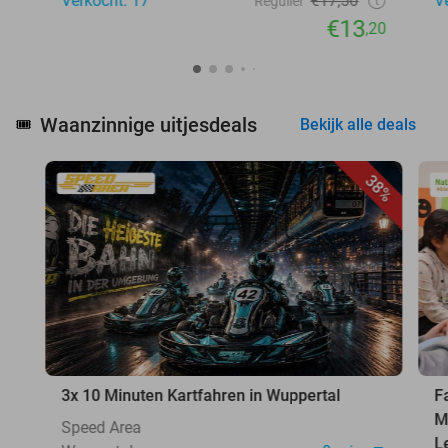
Verkocht: 17
€17,50
V
Regulier
€13
,20
Waanzinnige uitjesdeals
🎟️
Bekijk alle deals
38%
3x 10 Minuten Kartfahren in Wuppertal
F
M
Speed Area
L