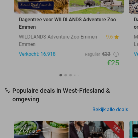
Dagentree voor WILDLANDS Adventure Zoo
D
Emmen
o
WILDLANDS Adventure Zoo Emmen
9.6
M
Emmen
L
Verkocht: 16.918
€33
V
Regulier
€25
Populaire deals in West-Friesland &
🚀
omgeving
Bekijk alle deals
18%