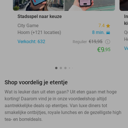
Stadsspel naar keuze
I
k
City Game
7.4
Hoorn (+121 locaties)
8 min.
Q
H
Verkocht: 632
€19,95
Regulier
€9
V
,95
Shop voordelig je etentje
Wat is leuker dan uit eten gaan? Uit eten gaan met hoge
korting! Daarom vind je in onze voordeelshop altijd
aantrekkelijke deals op etentjes. Van luxe diners tot
smakelijke ontbijtjes, royale lunches en de gezelligste high
tea- en borreldeals.