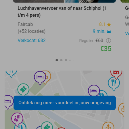
Luchthavenvervoer van of naar Schiphol (1
G
t/m 4 pers)
G
Faircab
8.1
W
(+52 locaties)
9 min.
V
Verkocht: 682
€60
Regulier
€35
Ontdek nog meer voordeel in jouw omgeving