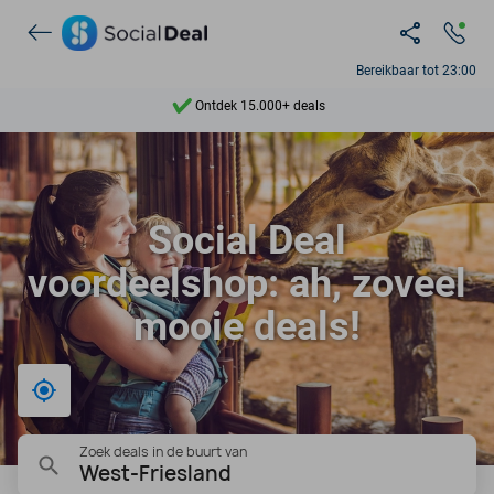
Ontdek 15.000+ deals
Bereikbaar tot 23:00
7 dagen per week beschikbaar
10+ miljoen leden
9,4
Social Deal
Ontdek 15.000+ deals
voordeelshop: ah, zoveel
mooie deals!
Bij mij in de buurt
Zoek deals in de buurt van
West-Friesland