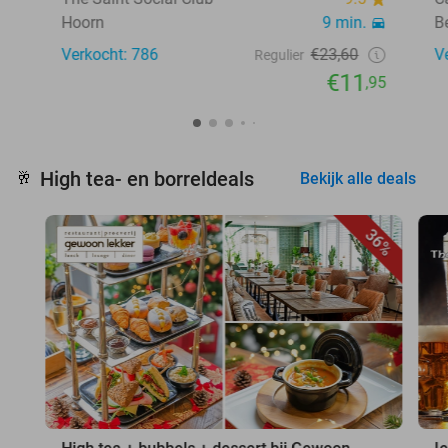
Hoorn
9 min.
B
Verkocht: 786
€23,60
V
Regulier
€11
,95
High tea- en borreldeals
🥂
Bekijk alle deals
36%