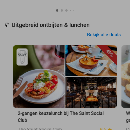
Uitgebreid ontbijten & lunchen
🥐
Bekijk alle deals
49%
2-gangen keuzelunch bij The Saint Social
W
Club
g
The Saint Social Club
9.5
C