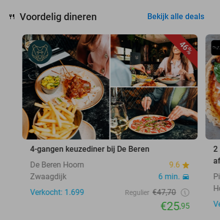
Voordelig dineren
🍴
Bekijk alle deals
46%
4-gangen keuzediner bij De Beren
2
a
De Beren Hoorn
9.6
Zwaagdijk
6 min.
P
H
Verkocht: 1.699
€47,70
Regulier
€25
V
,95