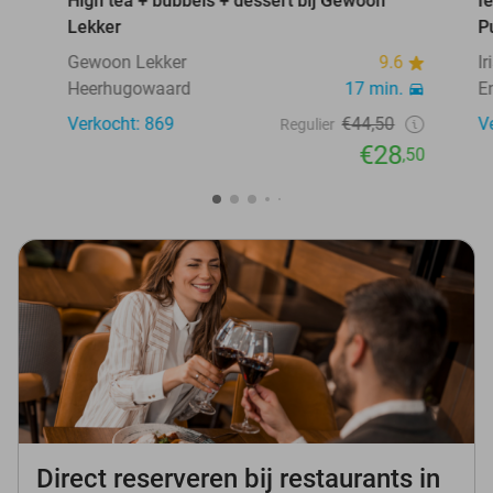
High tea + bubbels + dessert bij Gewoon
Ie
Lekker
P
Gewoon Lekker
9.6
I
Heerhugowaard
17 min.
E
Verkocht: 869
€44,50
V
Regulier
€28
,50
Direct reserveren bij restaurants in