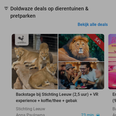
Doldwaze deals op dierentuinen &
🦒
pretparken
Bekijk alle deals
54%
Backstage bij Stichting Leeuw (2,5 uur) + VR
E
experience + koffie/thee + gebak
(
Stichting Leeuw
B
Anna Paulowna
23 min.
A