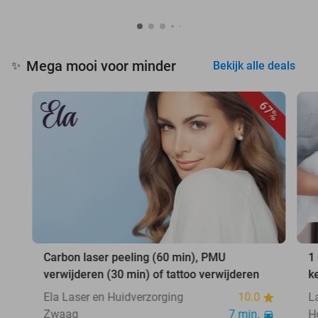
Mega mooi voor minder
✨
Bekijk alle deals
67%
Carbon laser peeling (60 min), PMU
1
verwijderen (30 min) of tattoo verwijderen
k
Ela Laser en Huidverzorging
10.0
L
Zwaag
7 min.
H