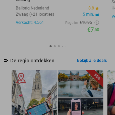
S
Ballorig Nederland
8.8
H
Zwaag (+21 locaties)
5 min.
V
Verkocht: 4.561
€10,95
Regulier
€7
,50
De regio ontdekken
🧩
Bekijk alle deals
50%