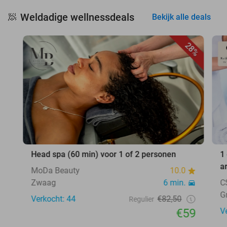
Weldadige wellnessdeals
🧖
Bekijk alle deals
28%
Head spa (60 min) voor 1 of 2 personen
1
a
MoDa Beauty
10.0
Zwaag
6 min.
C
G
Verkocht: 44
€82,50
Regulier
€59
V