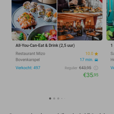
All-You-Can-Eat & Drink (2,5 uur)
1
Restaurant Mizo
10.0
S
Bovenkarspel
17 min.
H
Verkocht: 497
€43,95
V
Regulier
€35
,95