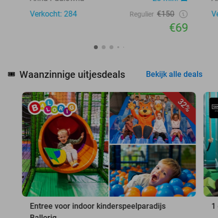
Verkocht: 284
€150
V
Regulier
€69
Waanzinnige uitjesdeals
🎟️
Bekijk alle deals
32%
Entree voor indoor kinderspeelparadijs
1
Ballorig