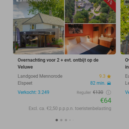
51%
Overnachting voor 2 + evt. ontbijt op de
O
Veluwe
i
Landgoed Mennorode
9.3
E
Elspeet
82 min.
L
Verkocht: 3.249
€130
V
Regulier
€64
Excl. ca. €2,50 p.p.p.n. toeristenbelasting