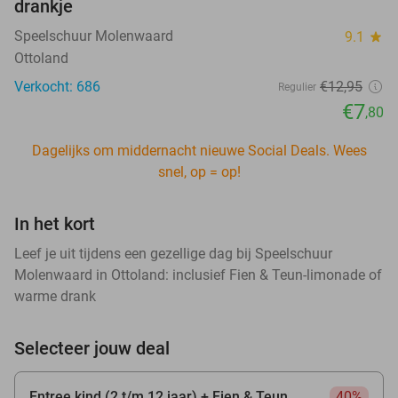
drankje
Speelschuur Molenwaard
9.1
star
Ottoland
Verkocht: 686
€12
,95
Regulier
€7
,80
Dagelijks om middernacht nieuwe Social Deals. Wees
snel, op = op!
In het kort
Leef je uit tijdens een gezellige dag bij Speelschuur
Molenwaard in Ottoland: inclusief Fien & Teun-limonade of
warme drank
Selecteer jouw deal
Entree kind (2 t/m 12 jaar) + Fien & Teun
40%