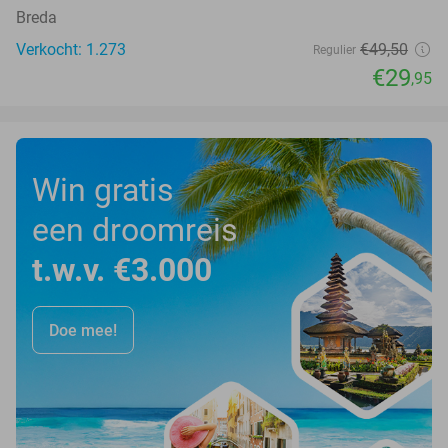
Breda
Verkocht: 1.273
€49
,50
Regulier
€29
,95
Win gratis
een droomreis
t.w.v. €3.000
Doe mee!