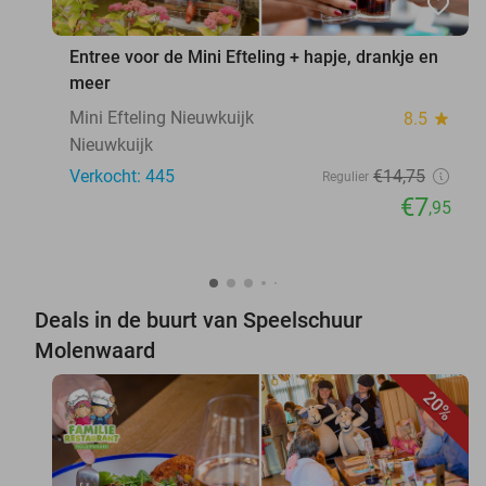
favorite_border
Entree voor de Mini Efteling + hapje, drankje en
meer
Mini Efteling Nieuwkuijk
8.5
star
Nieuwkuijk
Verkocht: 445
€14
,75
Regulier
€7
,95
Deals in de buurt van Speelschuur
Molenwaard
20%