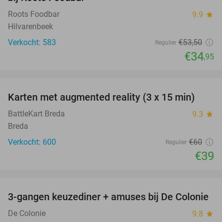
Roots Foodbar
9.9
star
Hilvarenbeek
Verkocht: 583
€53
,50
Regulier
€34
,95
favorite_border
Karten met augmented reality (3 x 15 min)
35%
BattleKart Breda
9.3
star
Breda
Verkocht: 600
€60
Regulier
€39
favorite_border
3-gangen keuzediner + amuses bij De Colonie
45%
De Colonie
9.8
star