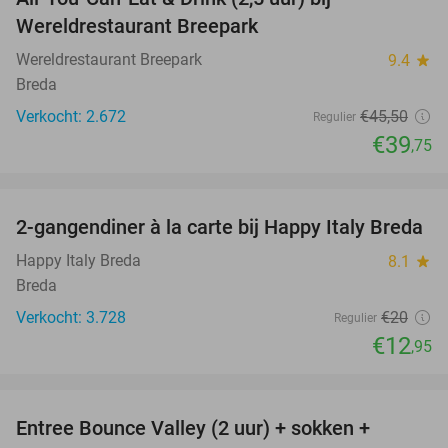
13%
Wereldrestaurant Breepark
Wereldrestaurant Breepark
9.4
star
Breda
Verkocht: 2.672
€45
,50
Regulier
€39
,75
favorite_border
2-gangendiner à la carte bij Happy Italy Breda
35%
Happy Italy Breda
8.1
star
Breda
Verkocht: 3.728
€20
Regulier
€12
,95
favorite_border
Entree Bounce Valley (2 uur) + sokken +
46%