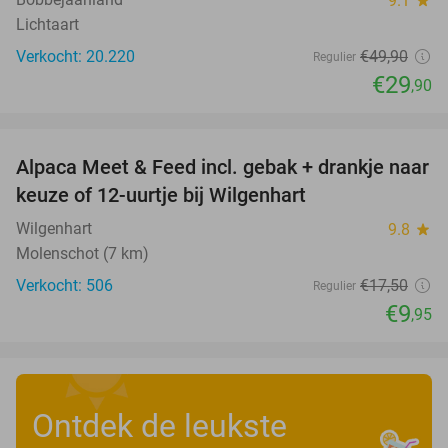
9.1
star
Lichtaart
Verkocht: 20.220
€49
,90
Regulier
€29
,90
favorite_border
Alpaca Meet & Feed incl. gebak + drankje naar
43%
keuze of 12-uurtje bij Wilgenhart
Wilgenhart
9.8
star
Molenschot (7 km)
Verkocht: 506
€17
,50
Regulier
€9
,95
Ontdek de leukste