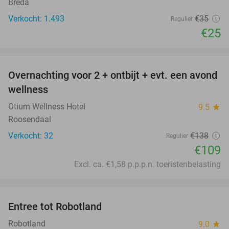
Breda
Verkocht: 1.493
€35
Regulier
€25
favorite_border
Overnachting voor 2 + ontbijt + evt. een avond
21%
wellness
Otium Wellness Hotel
9.5
star
Roosendaal
Verkocht: 32
€138
Regulier
€109
Excl. ca. €1,58 p.p.p.n. toeristenbelasting
favorite_border
Entree tot Robotland
29%
Robotland
9.0
star