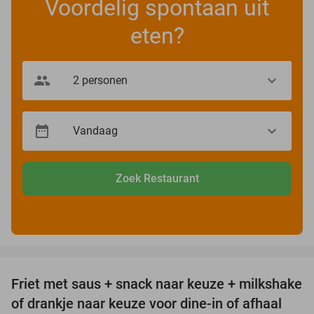
Voordelig spontaan uit
eten?
Zoek Restaurant
favorite_border
Friet met saus + snack naar keuze + milkshake
50%
of drankje naar keuze voor dine-in of afhaal