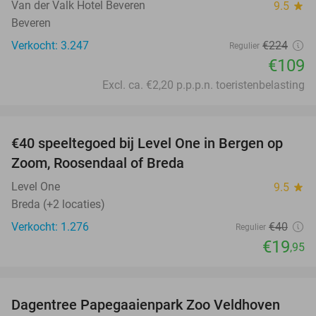
Van der Valk Hotel Beveren
9.5
star
Beveren
Verkocht: 3.247
€224
Regulier
€109
Excl. ca. €2,20 p.p.p.n. toeristenbelasting
favorite_border
€40 speeltegoed bij Level One in Bergen op
50%
Zoom, Roosendaal of Breda
Level One
9.5
star
Breda (+2 locaties)
Verkocht: 1.276
€40
Regulier
€19
,95
favorite_border
Dagentree Papegaaienpark Zoo Veldhoven
26%