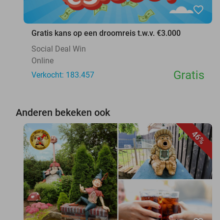
favorite_border
Gratis kans op een droomreis t.w.v. €3.000
Social Deal Win
Online
Gratis
Verkocht: 183.457
Anderen bekeken ook
46%