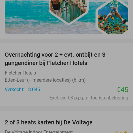
favorite_border
Overnachting voor 2 + evt. ontbijt en 3-
gangendiner bij Fletcher Hotels
Fletcher Hotels
Etten-Leur (+ meerdere locaties) (6 km)
€45
Verkocht: 18.045
Excl. ca. €3 p.p.p.n. toeristenbelasting
favorite_border
2 of 3 heats karten bij De Voltage
37%
De Voltage Indoor Entertainment
8.7
star