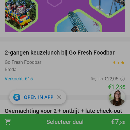
favorite_border
2-gangen keuzelunch bij Go Fresh Foodbar
41%
Go Fresh Foodbar
9.5
star
Breda
Verkocht: 615
€22
,05
Regulier
€12
,95
favorite_border
close
OPEN IN APP
Overnachting voor 2 + ontbijt + late check-out
46%
+ 3-gangendiner + bubbels
€7
shopping_cart
Selecteer deal
,80
Hotel Hoogeerd by Flow
9.2
star