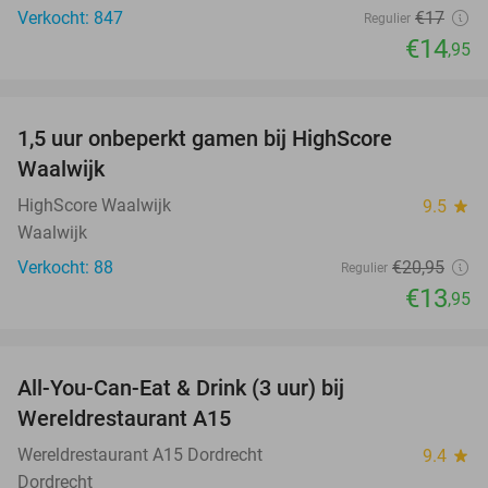
Verkocht: 847
€17
Regulier
€14
,95
favorite_border
1,5 uur onbeperkt gamen bij HighScore
33%
Waalwijk
HighScore Waalwijk
9.5
star
Waalwijk
Verkocht: 88
€20
,95
Regulier
€13
,95
favorite_border
All-You-Can-Eat & Drink (3 uur) bij
19%
Wereldrestaurant A15
Wereldrestaurant A15 Dordrecht
9.4
star
Dordrecht