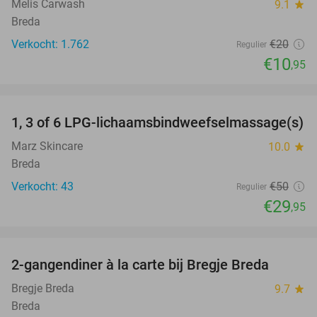
Melis Carwash
9.1
star
Breda
Verkocht: 1.762
€20
Regulier
€10
,95
favorite_border
1, 3 of 6 LPG-lichaamsbindweefselmassage(s)
40%
Marz Skincare
10.0
star
Breda
Verkocht: 43
€50
Regulier
€29
,95
favorite_border
2-gangendiner à la carte bij Bregje Breda
12%
Bregje Breda
9.7
star
Breda