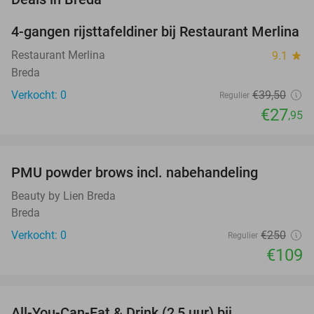
4-gangen rijsttafeldiner bij Restaurant Merlina
29%
NEW
TODAY
Restaurant Merlina
9.1
star
Breda
Verkocht: 0
€39
,50
Regulier
€27
,95
favorite_border
PMU powder brows incl. nabehandeling
56%
NEW
TODAY
Beauty by Lien Breda
Breda
Verkocht: 0
€250
Regulier
€109
favorite_border
All-You-Can-Eat & Drink (2,5 uur) bij