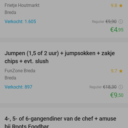
Frietje Houtmarkt
9.8
star
Breda
Verkocht: 1.605
€9
,90
Regulier
€4
,95
favorite_border
Jumpen (1,5 of 2 uur) + jumpsokken + zakje
48%
chips + evt. slush
FunZone Breda
9.7
star
Breda
Verkocht: 897
€18
,30
Regulier
€9
,50
favorite_border
4-, 5- of 6-gangendiner van de chef + amuse
35%
bij Roots Foodbar