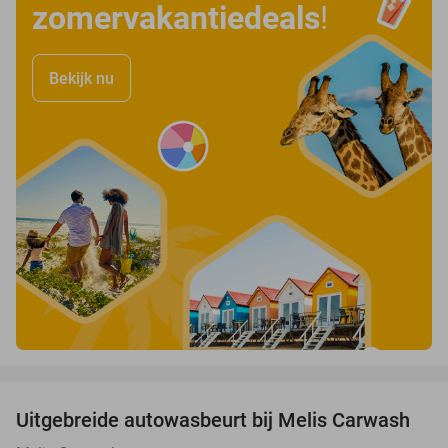
zomervakantiedeals
!
Bekijk nu
favorite_border
Uitgebreide autowasbeurt bij Melis Carwash
45%