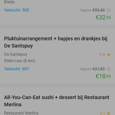
Breda
Verkocht: 500
€59
,40
Regulier
€32
,95
favorite_border
Pluktuinarrangement + hapjes en drankjes bij
41%
De Santspuy
De Santspuy
9.6
star
Etten-Leur (6 km)
Verkocht: 687
€31
,85
Regulier
€18
,95
favorite_border
All-You-Can-Eat sushi + dessert bij Restaurant
39%
Merlina
Restaurant Merlina
9.1
star