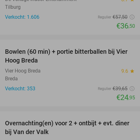
Tilburg
Verkocht: 1.606
€57
,50
Regulier
€36
,50
favorite_border
Bowlen (60 min) + portie bitterballen bij Vier
37%
Hoog Breda
Vier Hoog Breda
9.6
star
Breda
Verkocht: 353
€39
,65
Regulier
€24
,95
favorite_border
Overnachting(en) voor 2 + ontbijt + evt. diner
51%
bij Van der Valk