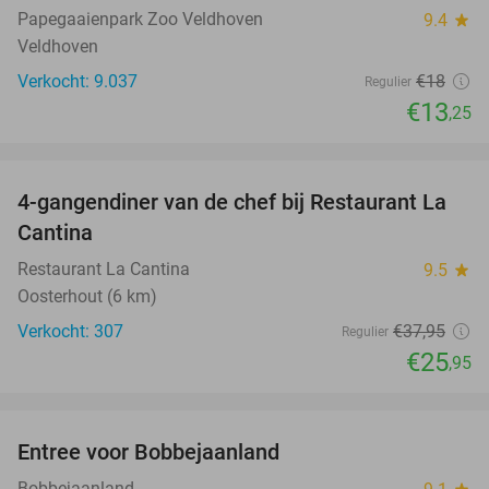
Papegaaienpark Zoo Veldhoven
9.4
star
Veldhoven
Verkocht: 9.037
€18
Regulier
€13
,25
favorite_border
4-gangendiner van de chef bij Restaurant La
32%
Cantina
Restaurant La Cantina
9.5
star
Oosterhout (6 km)
Verkocht: 307
€37
,95
Regulier
€25
,95
favorite_border
Entree voor Bobbejaanland
40%
Bobbejaanland