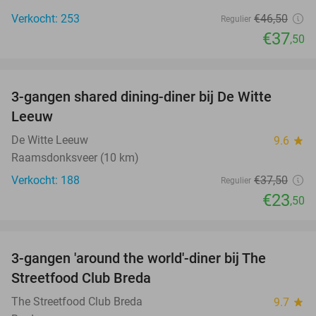
Verkocht: 253
€46
,50
Regulier
€37
,50
favorite_border
3-gangen shared dining-diner bij De Witte
37%
Leeuw
De Witte Leeuw
9.6
star
Raamsdonksveer (10 km)
Verkocht: 188
€37
,50
Regulier
€23
,50
favorite_border
3-gangen 'around the world'-diner bij The
29%
Streetfood Club Breda
The Streetfood Club Breda
9.7
star