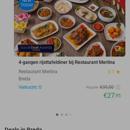
NEW
TODAY
favorite_border
4-gangen rijsttafeldiner bij Restaurant Merlina
Restaurant Merlina
9.1
star
Breda
Verkocht: 0
€39
,50
Regulier
€27
,95
favorite_border
Deals in Breda