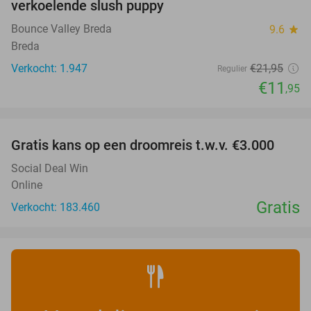
verkoelende slush puppy
Bounce Valley Breda
9.6
star
Breda
Verkocht: 1.947
€21
,95
Regulier
€11
,95
favorite_border
Gratis kans op een droomreis t.w.v. €3.000
Social Deal Win
Online
Gratis
Verkocht: 183.460