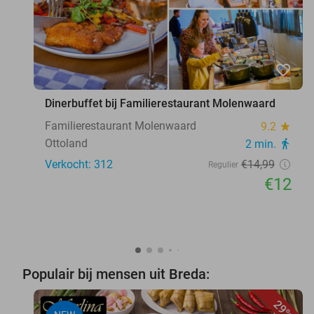
favorite_border
Dinerbuffet bij Familierestaurant Molenwaard
Familierestaurant Molenwaard
9.2
star
Ottoland
2 min.
directions_walk
Verkocht: 312
€14
,99
Regulier
€12
Populair bij mensen uit Breda:
29%