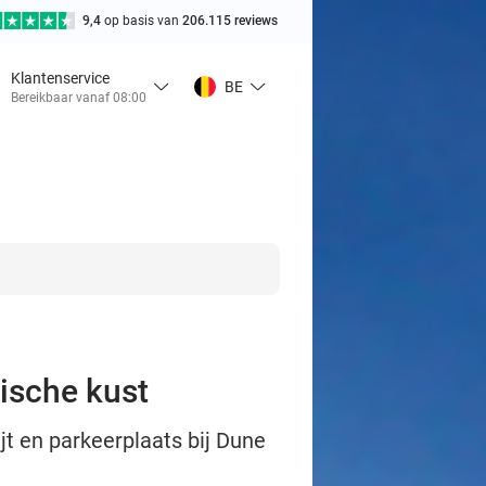
9,4
op basis van
206.115 reviews
Klantenservice
BE
Bereikbaar vanaf 08:00
gische kust
jt en parkeerplaats bij Dune