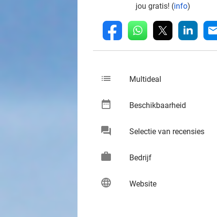
jou gratis! (
info
)
whatsapp
linkedin
fb
mai
list
keybo
Multideal
date_range
keybo
Beschikbaarheid
chat
keybo
Selectie van recensies
work
keybo
Bedrijf
language
keybo
Website