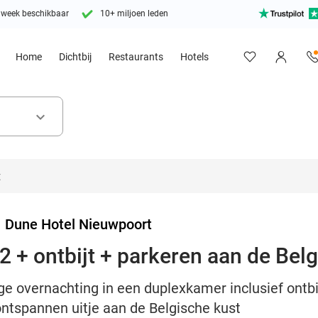
 week beschikbaar
10+ miljoen leden
Home
Dichtbij
Restaurants
Hotels
keyboard_arrow_down
>
Dune Hotel Nieuwpoort
2 + ontbijt + parkeren aan de Bel
ge overnachting in een duplexkamer inclusief ontbi
ontspannen uitje aan de Belgische kust