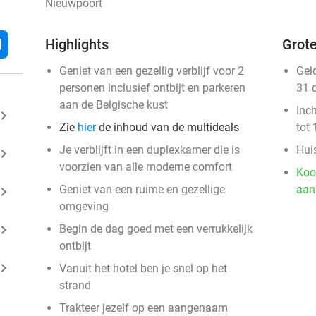
Nieuwpoort
l
Highlights
Grote
Geniet van een gezellig verblijf voor 2
Gel
personen inclusief ontbijt en parkeren
31 
aan de Belgische kust
Inc
ard_arrow_right
Zie
hier
de inhoud van de multideals
tot 
Je verblijft in een duplexkamer die is
Huis
ard_arrow_right
voorzien van alle moderne comfort
Koo
Geniet van een ruime en gezellige
aan
ard_arrow_right
omgeving
ard_arrow_right
Begin de dag goed met een verrukkelijk
ontbijt
ard_arrow_right
Vanuit het hotel ben je snel op het
strand
Trakteer jezelf op een aangenaam