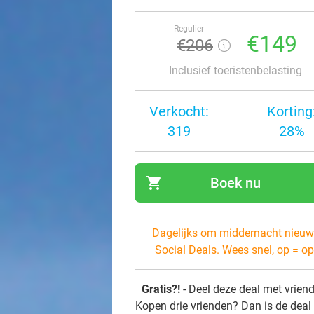
Regulier
€149
€206
Inclusief toeristenbelasting
Verkocht:
Korting
319
28%
shopping_cart
Boek nu
navi
Dagelijks om middernacht nieuw
Social Deals. Wees snel, op = op
Gratis?!
- Deel deze deal met vrien
Kopen drie vrienden? Dan is de deal