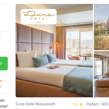
:
gate_next
e
!
den.
Dune Hotel Nieuwpoort
9.8
star
Perfect • 90
 voor