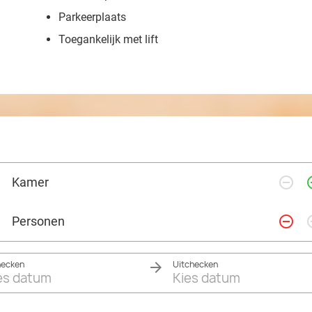
Parkeerplaats
Toegankelijk met lift
remove_circle_outline
add_ci
Kamer
remove_circle_outline
add_ci
Personen
hecken
Uitchecken
es datum
Kies datum