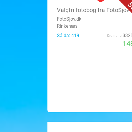
5
Valgfri fotobog fra FotoSjov
FotoSjov.dk
Rinkenæs
Sålda: 419
332
Ordinarie
14