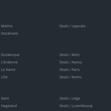
i Malmö
Deals i Uppsala
i Stockholm
i Dunkerque
Deals i Metz
i L'Ardenne
Deals i Nancy
i Le Havre
Deals i Paris
 Lille
Deals i Reims
i Gent
Deals i Liège
i Hageland
Deals i Luxembourg