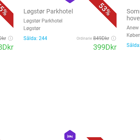
5%
53%
Løgstør Parkhotel
Somm
hov
Løgstør Parkhotel
Anew 
Løgstør
Købe
Dkr
Sålda: 244
849Dkr
Ordinarie
Sålda
8Dkr
399Dkr
favorite_border
favorite_border
hexagon
hotel