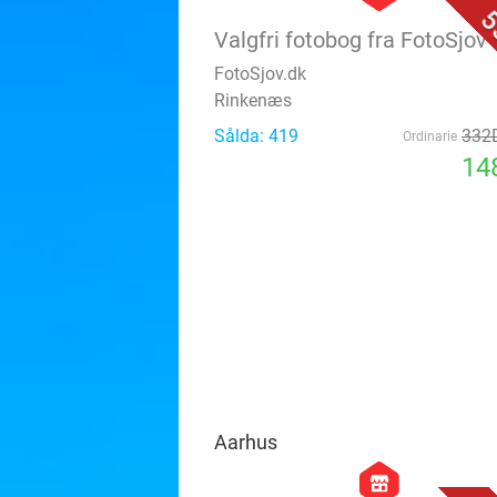
5
Valgfri fotobog fra FotoSjov
FotoSjov.dk
Rinkenæs
Sålda: 419
332
Ordinarie
14
Aarhus
hexagon
store