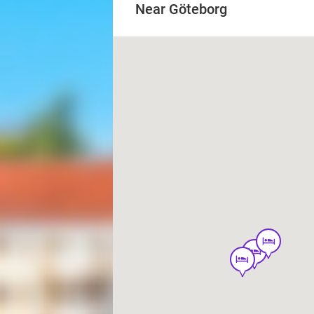
Near Göteborg
hotel
hotel
hotel