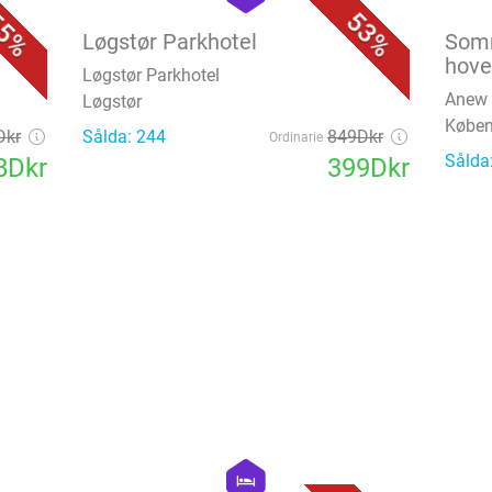
5%
53%
Løgstør Parkhotel
Somm
hov
Løgstør Parkhotel
Anew 
Løgstør
Købe
Dkr
Sålda: 244
849Dkr
Ordinarie
Sålda
8Dkr
399Dkr
favorite_border
favorite_border
hexagon
hotel