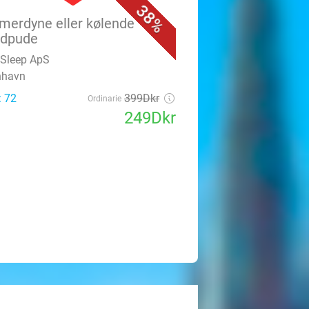
38%
erdyne eller kølende
edpude
Sleep ApS
nhavn
: 72
399Dkr
Ordinarie
249Dkr