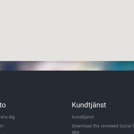
to
Kundtjänst
rera dig
Kundtjänst
in
Download the renewed Social 
app