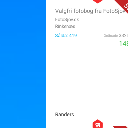
5
Valgfri fotobog fra FotoSjov
FotoSjov.dk
Rinkenæs
Sålda: 419
332
Ordinarie
14
Randers
hexagon
store