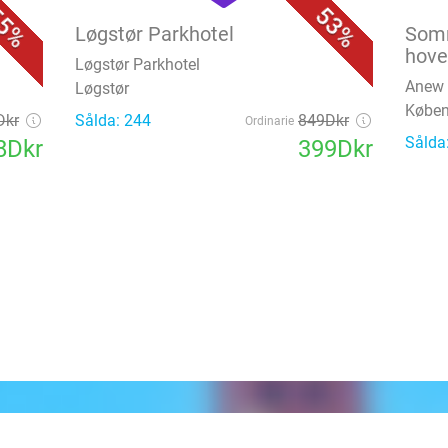
5%
53%
Løgstør Parkhotel
Somm
hov
Løgstør Parkhotel
Anew 
Løgstør
Købe
Dkr
Sålda: 244
849Dkr
Ordinarie
Sålda
8Dkr
399Dkr