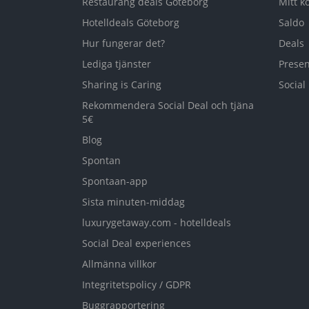
Restaurang deals Göteborg
Mitt k
Hotelldeals Göteborg
Saldo
Hur fungerar det?
Deals
Lediga tjänster
Presen
Sharing is Caring
Social
Rekommendera Social Deal och tjäna
5€
Blog
Spontan
Spontaan-app
Sista minuten-middag
luxurygetaway.com - hotelldeals
Social Deal experiences
Allmänna villkor
Integritetspolicy / GDPR
Buggrapportering