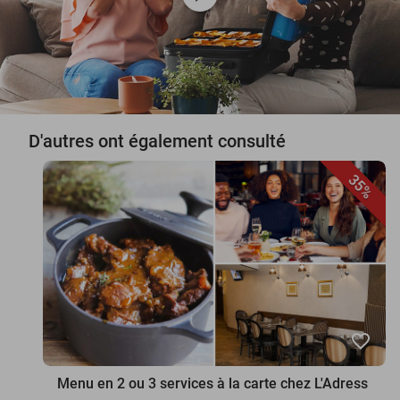
D'autres ont également consulté
35%
favorite_border
Menu en 2 ou 3 services à la carte chez L'Adress