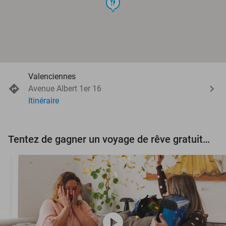
food
Valenciennes
Avenue Albert 1er 16
Itinéraire
Tentez de gagner un voyage de rêve gratuit d'une valeur de 3.000 € !
play_circle