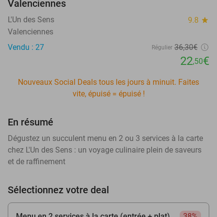
Valenciennes
L'Un des Sens
9.8
star
Valenciennes
Vendu : 27
36
,30
€
Régulier
22
€
,50
Nouveaux Social Deals tous les jours à minuit. Faites
vite, épuisé = épuisé !
En résumé
Dégustez un succulent menu en 2 ou 3 services à la carte
chez L'Un des Sens : un voyage culinaire plein de saveurs
et de raffinement
Sélectionnez votre deal
Menu en 2 services à la carte (entrée + plat)
38%