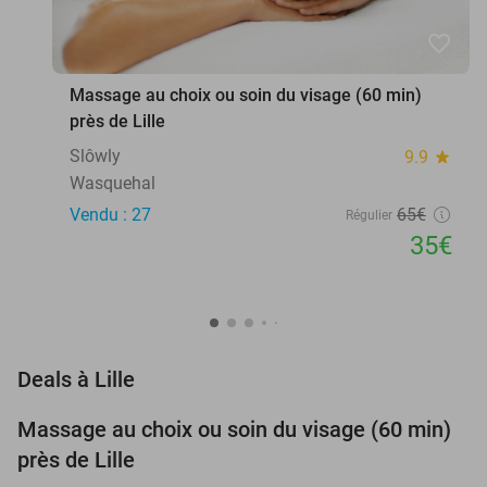
favorite_border
Massage au choix ou soin du visage (60 min)
près de Lille
Slôwly
9.9
star
Wasquehal
Vendu : 27
65€
Régulier
35€
favorite_border
Deals à Lille
Massage au choix ou soin du visage (60 min)
46%
près de Lille