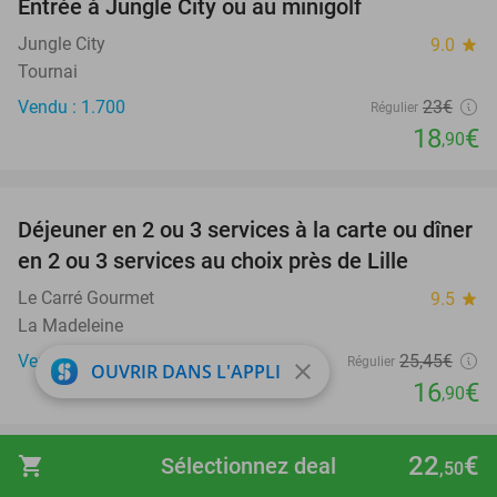
Entrée à Jungle City ou au minigolf
18%
Jungle City
9.0
star
Tournai
Vendu : 1.700
23€
Régulier
18
€
,90
favorite_border
Déjeuner en 2 ou 3 services à la carte ou dîner
34%
en 2 ou 3 services au choix près de Lille
Le Carré Gourmet
9.5
star
La Madeleine
Vendu : 29
25
,45
€
Régulier
close
OUVRIR DANS L'APPLI
16
€
,90
favorite_border
22
€
shopping_cart
Sélectionnez deal
,50
Menu bistro en 2 ou 3 services à la carte près
41%