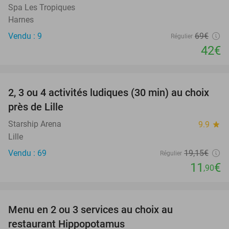
Spa Les Tropiques
Harnes
Vendu : 9
69€
Régulier
42€
favorite_border
2, 3 ou 4 activités ludiques (30 min) au choix
38%
près de Lille
Starship Arena
9.9
star
Lille
Vendu : 69
19
,15
€
Régulier
11
€
,90
favorite_border
Menu en 2 ou 3 services au choix au
30%
restaurant Hippopotamus