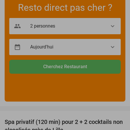
Resto direct pas cher ?
Cherchez Restaurant
favorite_border
Spa privatif (120 min) pour 2 + 2 cocktails non
31%