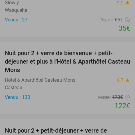
Slôwly
9.9
star
Wasquehal
Vendu : 27
65€
Régulier
35€
favorite_border
Nuit pour 2 + verre de bienvenue + petit-
29%
NEW
déjeuner et plus à l'Hôtel & Aparthôtel Casteau
TODAY
Mons
Hôtel & Aparthôtel Casteau Mons
9.7
star
Casteau
Vendu : 130
173€
Régulier
122€
favorite_border
Nuit pour 2 + petit-déjeuner + verre de
48%