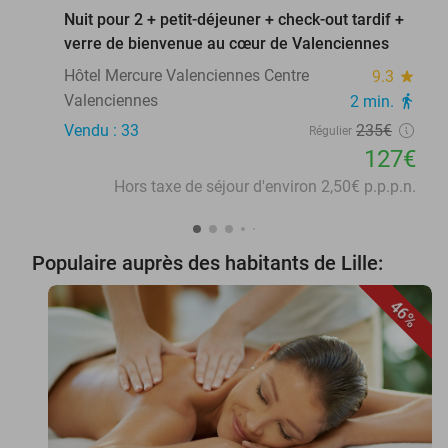
Nuit pour 2 + petit-déjeuner + check-out tardif +
verre de bienvenue au cœur de Valenciennes
Hôtel Mercure Valenciennes Centre
9.3
star
Valenciennes
2 min.
directions_walk
Vendu : 33
235€
Régulier
127€
Hors taxe de séjour d'environ 2,50€ p.p.p.n.
Populaire auprès des habitants de Lille:
46%