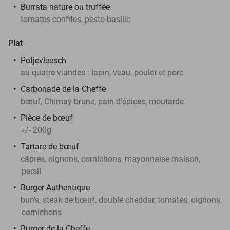
Burrata nature ou truffée
tomates confites, pesto basilic
Plat
Potjevleesch
au quatre viandes : lapin, veau, poulet et porc
Carbonade de la Cheffe
bœuf, Chimay brune, pain d’épices, moutarde
Pièce de bœuf
+/- 200g
Tartare de bœuf
câpres, oignons, cornichons, mayonnaise maison,
persil
Burger Authentique
bun's, steak de bœuf, double cheddar, tomates, oignons,
cornichons
Burger de la Cheffe