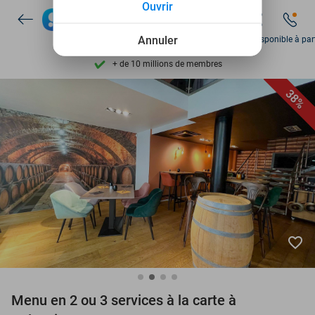
Découvrez + de 15.000 deals
Ouvrir
Disponible 7 jours par semaine
Annuler
Ven disponible à par
+ de 10 millions de membres
9,4
basé sur
205 924 avis
38%
Découvrez + de 15.000 deals
Disponible 7 jours par semaine
+ de 10 millions de membres
favorite_border
Menu en 2 ou 3 services à la carte à