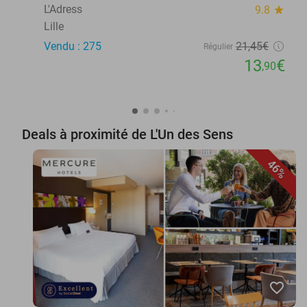
L'Adress
9.8
star
Lille
Vendu : 275
21
,45
€
Régulier
13
€
,90
Deals à proximité de L'Un des Sens
46%
favorite_border