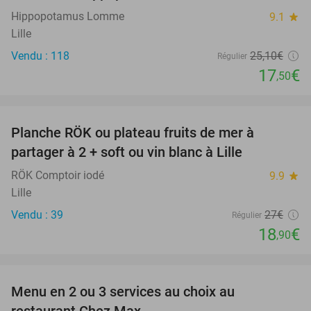
Hippopotamus Lomme
9.1
star
Lille
Vendu : 118
25
,10
€
Régulier
17
€
,50
favorite_border
Planche RÖK ou plateau fruits de mer à
30%
partager à 2 + soft ou vin blanc à Lille
RÖK Comptoir iodé
9.9
star
Lille
Vendu : 39
27€
Régulier
18
€
,90
favorite_border
Menu en 2 ou 3 services au choix au
32%