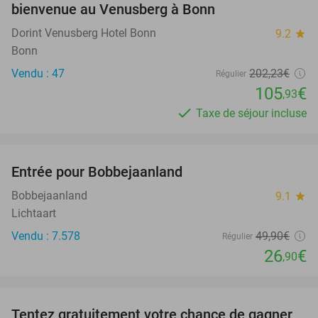
bienvenue au Venusberg à Bonn
Dorint Venusberg Hotel Bonn
9.2
star
Bonn
Vendu : 47
202
,23
€
Régulier
105
€
,93
Taxe de séjour incluse
favorite_border
Entrée pour Bobbejaanland
46%
Bobbejaanland
9.1
star
Lichtaart
Vendu : 7.578
49
,90
€
Régulier
26
€
,90
favorite_border
Tentez gratuitement votre chance de gagner