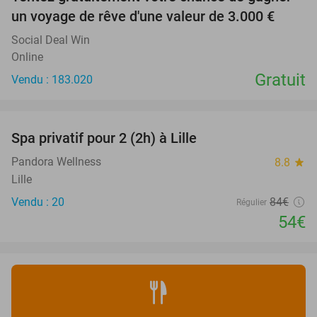
un voyage de rêve d'une valeur de 3.000 €
Social Deal Win
Online
Gratuit
Vendu : 183.020
favorite_border
Spa privatif pour 2 (2h) à Lille
36%
Pandora Wellness
8.8
star
Lille
Vendu : 20
84€
Régulier
54€