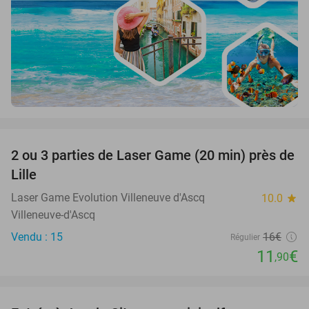
favorite_border
2 ou 3 parties de Laser Game (20 min) près de
26%
Lille
Laser Game Evolution Villeneuve d'Ascq
10.0
star
Villeneuve-d'Ascq
Vendu : 15
16€
Régulier
11
€
,90
favorite_border