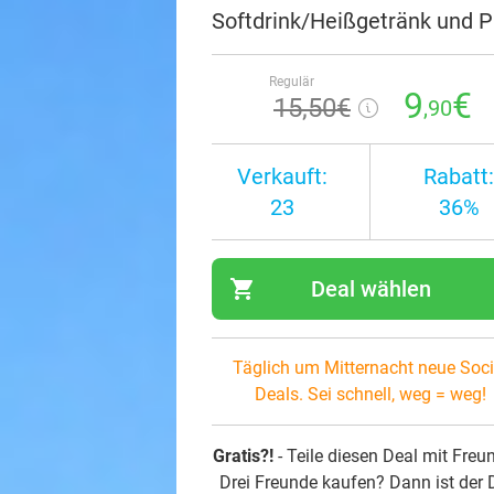
Softdrink/Heißgetränk und
Regulär
9
€
15
,50
€
,90
Verkauft:
Rabatt:
23
36%
shopping_cart
Deal wählen
navi
Täglich um Mitternacht neue Soci
Deals. Sei schnell, weg = weg!
Gratis?!
- Teile diesen Deal mit Freu
Drei Freunde kaufen? Dann ist der 