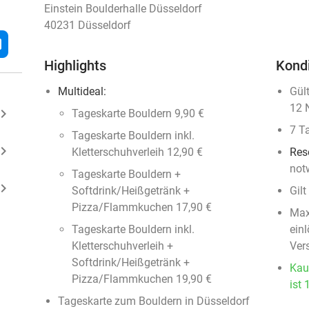
Einstein Boulderhalle Düsseldorf
40231 Düsseldorf
l
Highlights
Kond
Multideal:
Gül
12 
ard_arrow_right
Tageskarte Bouldern 9,90 €
7 T
Tageskarte Bouldern inkl.
ard_arrow_right
Kletterschuhverleih 12,90 €
Res
not
Tageskarte Bouldern +
ard_arrow_right
Softdrink/Heißgetränk +
Gil
Pizza/Flammkuchen 17,90 €
Max
Tageskarte Bouldern inkl.
ein
Kletterschuhverleih +
Ver
Softdrink/Heißgetränk +
Kau
Pizza/Flammkuchen 19,90 €
ist 
Tageskarte zum Bouldern in Düsseldorf