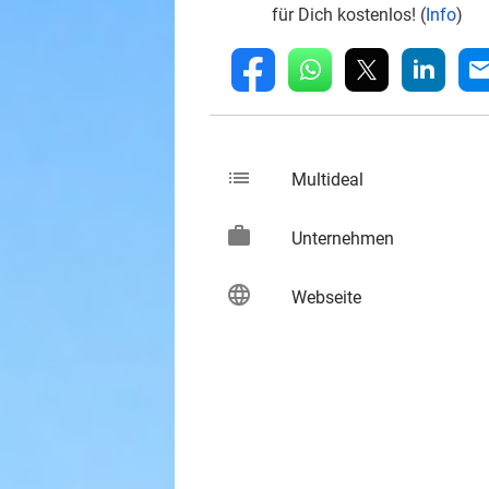
für Dich kostenlos! (
Info
)
whatsapp
linkedin
fb
mai
list
keybo
Multideal
work
keybo
Unternehmen
language
keybo
Webseite