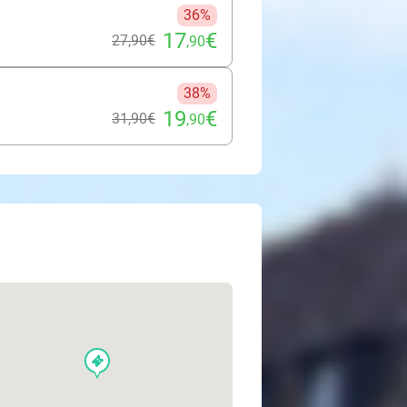
36%
17
€
27
,90
€
,90
38%
19
€
31
,90
€
,90
events