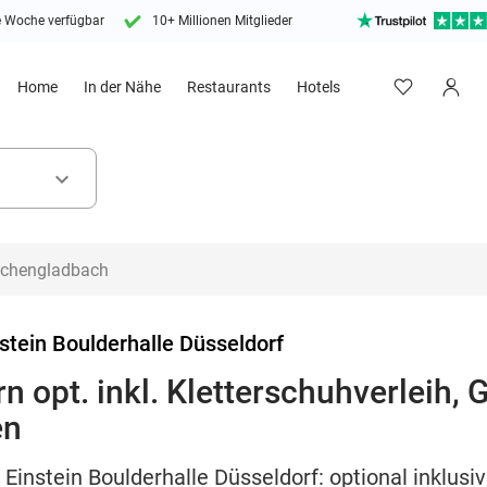
e Woche verfügbar
10+ Millionen Mitglieder
Home
In der Nähe
Restaurants
Hotels
keyboard_arrow_down
stein Boulderhalle Düsseldorf
n opt. inkl. Kletterschuhverleih, 
en
Einstein Boulderhalle Düsseldorf: optional inklusiv