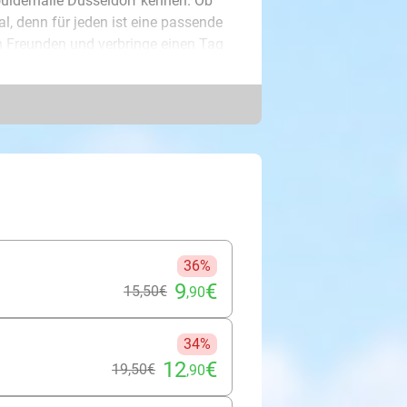
Boulderhalle Düsseldorf kennen. Ob
gal, denn für jeden ist eine passende
 Freunden und verbringe einen Tag
cke neue Grenzen, optional inklusive
 1.725 m² Kletterfläche. Hier steckt
en sie in ganz Europa Boulderhallen
-Stil bietet Dir außerdem reichlich
dem vielen Bouldern eine Stärkung,
tränk sowie einer frisch
chen Dir viel Vergnügen!
36%
9
€
15
,50
€
,90
34%
12
€
19
,50
€
,90