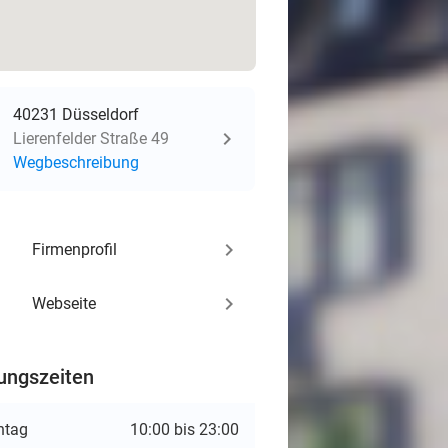
40231 Düsseldorf
Lierenfelder Straße 49
Wegbeschreibung
keyboard_arrow_right
Firmenprofil
keyboard_arrow_right
Webseite
ungszeiten
ntag
10:00 bis 23:00