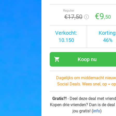
Regulier
€9
€17
,50
,50
Verkocht:
Korting
10.150
46%
shopping_cart
Koop nu
navi
Dagelijks om middernacht nieuw
Social Deals. Wees snel, op = op
Gratis?!
- Deel deze deal met vrien
Kopen drie vrienden? Dan is de deal
jou gratis! (
info
)