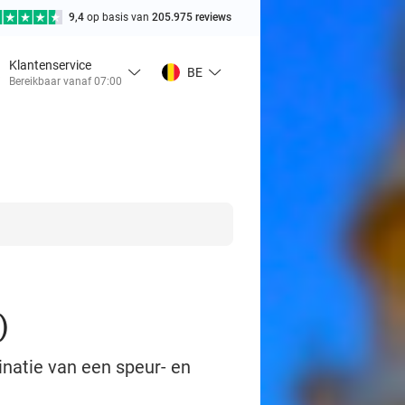
9,4
op basis van
205.975 reviews
Klantenservice
BE
Bereikbaar vanaf 07:00
)
inatie van een speur- en