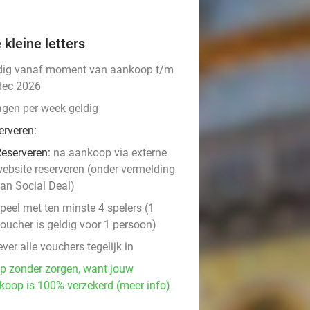
 kleine letters
dig vanaf moment van aankoop t/m
dec 2026
agen per week geldig
erveren:
eserveren:
na aankoop via externe
ebsite reserveren (onder vermelding
an Social Deal)
peel met ten minste 4 spelers (1
oucher is geldig voor 1 persoon)
ever alle vouchers tegelijk in
p zonder zorgen, want jouw
koop is 100% verzekerd (meer info)