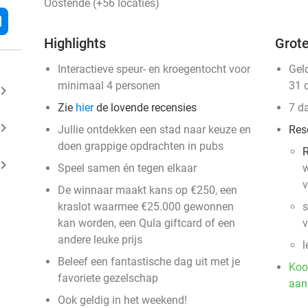
Oostende (+56 locaties)
l
Highlights
Grote
Interactieve speur- en kroegentocht voor
Gel
minimaal 4 personen
31 
ard_arrow_right
Zie
hier
de lovende recensies
7 d
ard_arrow_right
Jullie ontdekken een stad naar keuze en
Res
doen grappige opdrachten in pubs
R
ard_arrow_right
Speel samen én tegen elkaar
w
v
De winnaar maakt kans op €250, een
kraslot waarmee €25.000 gewonnen
s
kan worden, een Qula giftcard of een
v
andere leuke prijs
l
Beleef een fantastische dag uit met je
Koo
favoriete gezelschap
events
events
aan
events
Ook geldig in het weekend!
events