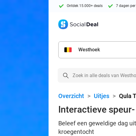
Ontdek 15.000+ deals
7 dagen per
Westhoek
Overzicht
>
Uitjes
>
Qula T
Interactieve speur
Beleef een geweldige dag uit
kroegentocht