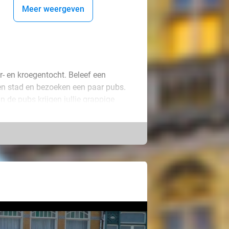
Meer weergeven
r- en kroegentocht. Beleef een
en stad en bezoeken een paar pubs.
in de pubs krijgen jullie grappige
t ‘Rad van Fortuin’ waarop de
et de meeste punten maakt kans op
e prijs. Maar er is ook een ‘Rad van
en hartelijk om lachen. Veel plezier!