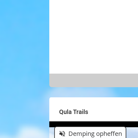
Qula Trails
Demping opheffen
volume_off