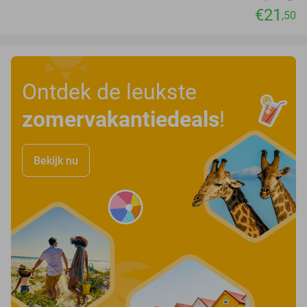
€21
,50
Ontdek de leukste
zomervakantiedeals
!
Bekijk nu