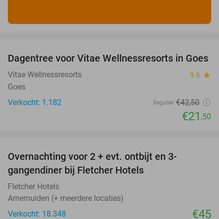
favorite_border
Dagentree voor Vitae Wellnessresorts in Goes
49%
Vitae Wellnessresorts
9.6
star
Goes
Verkocht: 1.182
€42
,50
Regulier
€21
,50
favorite_border
Overnachting voor 2 + evt. ontbijt en 3-
gangendiner bij Fletcher Hotels
Fletcher Hotels
Arnemuiden (+ meerdere locaties)
€45
Verkocht: 18.348