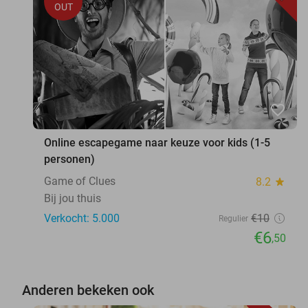
OUT
favorite_border
Online escapegame naar keuze voor kids (1-5
personen)
Game of Clues
8.2
star
Bij jou thuis
Verkocht: 5.000
€10
Regulier
€6
,50
Anderen bekeken ook