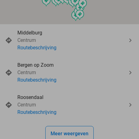
events
events
events
events
events
events
events
events
events
Middelburg
Centrum
Routebeschrijving
Bergen op Zoom
Centrum
Routebeschrijving
Roosendaal
Centrum
Routebeschrijving
Meer weergeven