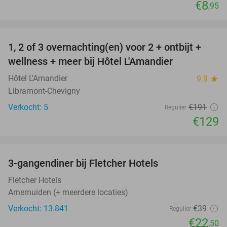
€8
,95
favorite_border
1, 2 of 3 overnachting(en) voor 2 + ontbijt +
32%
NEW
wellness + meer bij Hôtel L'Amandier
TODAY
Hôtel L'Amandier
9.9
star
Libramont-Chevigny
Verkocht: 5
€191
Regulier
€129
favorite_border
3-gangendiner bij Fletcher Hotels
42%
Fletcher Hotels
Arnemuiden (+ meerdere locaties)
Verkocht: 13.841
€39
Regulier
€22
,50