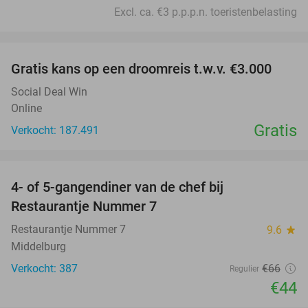
Excl. ca. €3 p.p.p.n. toeristenbelasting
favorite_border
Gratis kans op een droomreis t.w.v. €3.000
Social Deal Win
Online
Gratis
Verkocht: 187.491
favorite_border
4- of 5-gangendiner van de chef bij
33%
Restaurantje Nummer 7
Restaurantje Nummer 7
9.6
star
Middelburg
Verkocht: 387
€66
Regulier
€44