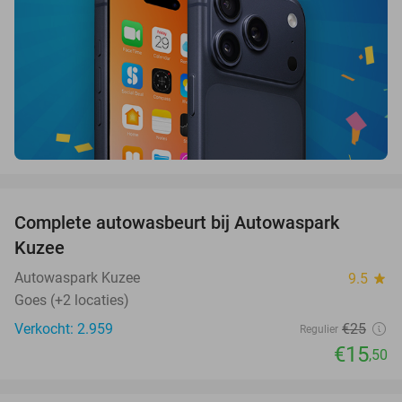
favorite_border
Complete autowasbeurt bij Autowaspark
38%
Kuzee
Autowaspark Kuzee
9.5
star
Goes (+2 locaties)
Verkocht: 2.959
€25
Regulier
€15
,50
favorite_border