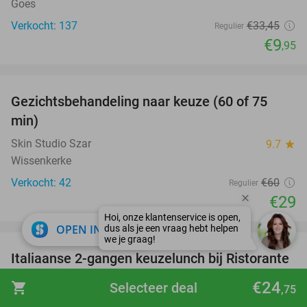
Goes
Verkocht: 137
€33
,45
Regulier
€9
,95
favorite_border
Gezichtsbehandeling naar keuze (60 of 75
52%
min)
Skin Studio Szar
9.7
star
Wissenkerke
Verkocht: 42
€60
Regulier
€29
favorite_border
close
OPEN IN APP
Italiaanse 2-gangen keuzelunch bij Ristorante
41%
Pizzeria La Vita Bella
€24
shopping_cart
Selecteer deal
,75
Ristorante Pizzeria La Vita Bella
9.7
star