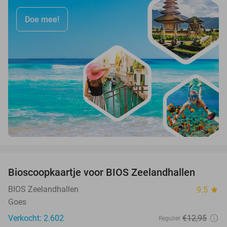
Doe mee!
favorite_border
Bioscoopkaartje voor BIOS Zeelandhallen
31%
BIOS Zeelandhallen
9.5
star
Goes
Verkocht: 2.602
€12
,95
Regulier