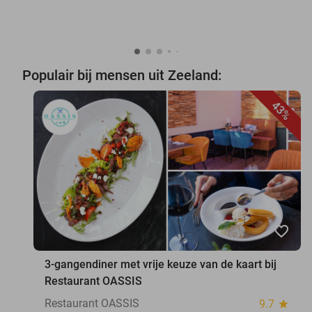
Populair bij mensen uit Zeeland:
43%
favorite_border
3-gangendiner met vrije keuze van de kaart bij
Restaurant OASSIS
Restaurant OASSIS
9.7
star