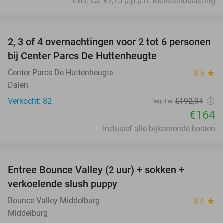
Excl. ca. €2,75 p.p.p.n. toeristenbelasting
favorite_border
2, 3 of 4 overnachtingen voor 2 tot 6 personen
15%
bij Center Parcs De Huttenheugte
Center Parcs De Huttenheugte
9.5
star
Dalen
Verkocht: 82
€192
,94
Regulier
€164
Inclusief alle bijkomende kosten
favorite_border
Entree Bounce Valley (2 uur) + sokken +
50%
verkoelende slush puppy
Bounce Valley Middelburg
9.4
star
Middelburg