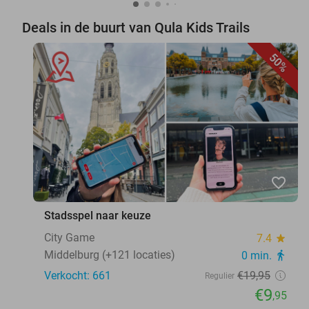
Deals in de buurt van Qula Kids Trails
50%
favorite_border
Stadsspel naar keuze
City Game
7.4
star
Middelburg (+121 locaties)
0 min.
directions_walk
Verkocht: 661
€19
,95
Regulier
€9
,95