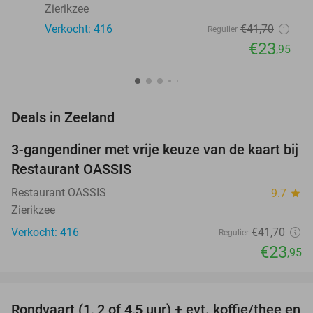
Zierikzee
Verkocht: 416
€41
,70
Regulier
€23
,95
favorite_border
Deals in Zeeland
3-gangendiner met vrije keuze van de kaart bij
43%
Restaurant OASSIS
Restaurant OASSIS
9.7
star
Zierikzee
Verkocht: 416
€41
,70
Regulier
€23
,95
favorite_border
Rondvaart (1, 2 of 4,5 uur) + evt. koffie/thee en