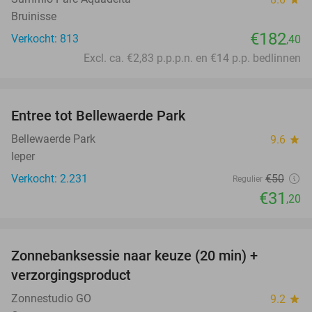
Bruinisse
€182
Verkocht: 813
,40
Excl. ca. €2,83 p.p.p.n. en €14 p.p. bedlinnen
favorite_border
Entree tot Bellewaerde Park
38%
Bellewaerde Park
9.6
star
Ieper
Verkocht: 2.231
€50
Regulier
€31
,20
favorite_border
Zonnebanksessie naar keuze (20 min) +
70%
verzorgingsproduct
Zonnestudio GO
9.2
star