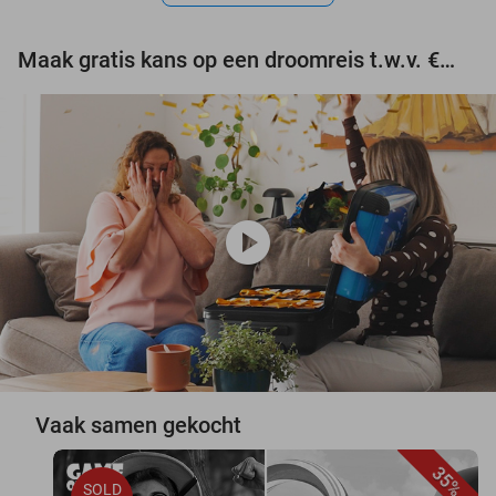
Maak gratis kans op een droomreis t.w.v. €3.000!
play_circle
Vaak samen gekocht
35%
SOLD