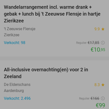
Wandelarrangement incl. warme drank +
39%
gebak + lunch bij 't Zeeuwse Flensje in hartje
Zierikzee
‘t Zeeuwse Flensje
9.9
star
Zierikzee
Verkocht: 98
€17
,85
Regulier
€10
,95
favorite_border
All-inclusive overnachting(en) voor 2 in
40%
Zeeland
De Elderschans
8.3
star
Aardenburg
Verkocht: 2.496
€166
Regulier
€99