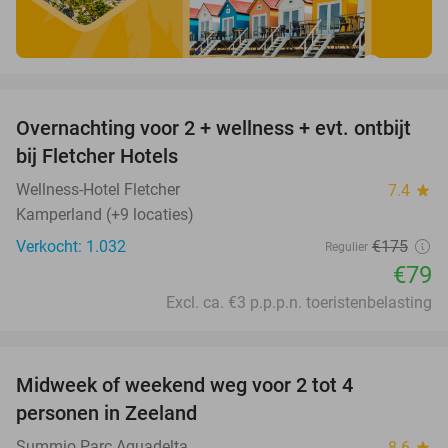
favorite_border
Overnachting voor 2 + wellness + evt. ontbijt
55%
bij Fletcher Hotels
Wellness-Hotel Fletcher
7.4
star
Kamperland (+9 locaties)
Verkocht: 1.032
€175
Regulier
€79
Excl. ca. €3 p.p.p.n. toeristenbelasting
favorite_border
Midweek of weekend weg voor 2 tot 4
personen in Zeeland
Summio Parc Aquadelta
8.6
star