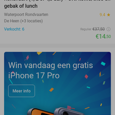
61%
NEW
gebak of lunch
TODAY
Waterpoort Rondvaarten
9.4
star
De Heen (+3 locaties)
Verkocht: 6
€37
,50
Regulier
€14
,50
Win vandaag een gratis
iPhone 17 Pro
Meer info