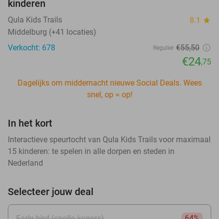
kinderen
Qula Kids Trails
8.1
star
Middelburg (+41 locaties)
Verkocht: 678
€55
,50
Regulier
€24
,75
Dagelijks om middernacht nieuwe Social Deals. Wees
snel, op = op!
In het kort
Interactieve speurtocht van Qula Kids Trails voor maximaal
15 kinderen: te spelen in alle dorpen en steden in
Nederland
Selecteer jouw deal
Early bird (snelle kopers)
64%