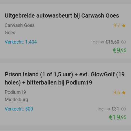
favorite_border
Uitgebreide autowasbeurt bij Carwash Goes
36%
Carwash Goes
9.7
star
Goes
Verkocht: 1.404
€15
,50
Regulier
€9
,95
favorite_border
Prison Island (1 of 1,5 uur) + evt. GlowGolf (19
36%
holes) + bitterballen bij Podium19
Podium19
9.6
star
Middelburg
Verkocht: 500
€31
Regulier
€19
,95
favorite_border