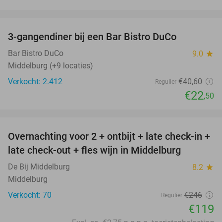
favorite_border
3-gangendiner bij een Bar Bistro DuCo
45%
Bar Bistro DuCo
9.0
star
Middelburg (+9 locaties)
Verkocht: 2.412
€40
,60
Regulier
€22
,50
favorite_border
Overnachting voor 2 + ontbijt + late check-in +
52%
late check-out + fles wijn in Middelburg
De Bij Middelburg
8.2
star
Middelburg
Verkocht: 70
€246
Regulier
€119