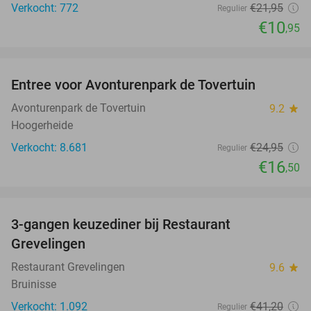
Verkocht: 772
€21
,95
Regulier
€10
,95
favorite_border
Entree voor Avonturenpark de Tovertuin
34%
Avonturenpark de Tovertuin
9.2
star
Hoogerheide
Verkocht: 8.681
€24
,95
Regulier
€16
,50
favorite_border
3-gangen keuzediner bij Restaurant
48%
Grevelingen
Restaurant Grevelingen
9.6
star
Bruinisse
Verkocht: 1.092
€41
,20
Regulier