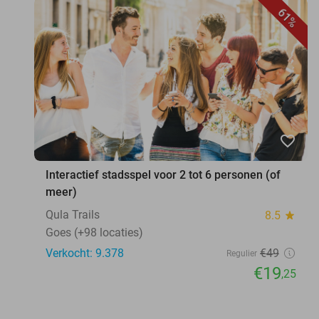
61%
favorite_border
Interactief stadsspel voor 2 tot 6 personen (of
meer)
Qula Trails
8.5
star
Goes (+98 locaties)
Verkocht: 9.378
€49
Regulier
€19
,25