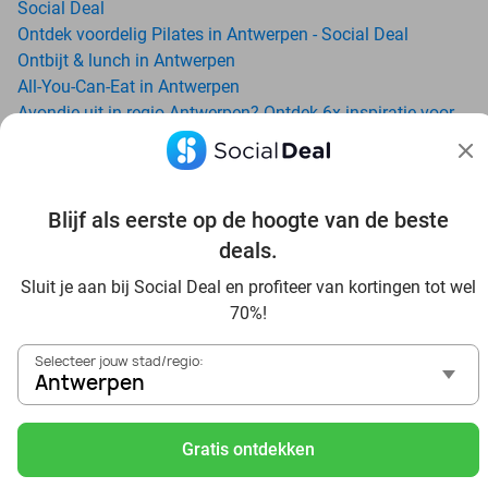
Social Deal
Ontdek voordelig Pilates in Antwerpen - Social Deal
Ontbijt & lunch in Antwerpen
All-You-Can-Eat in Antwerpen
Avondje uit in regio Antwerpen? Ontdek 6x inspiratie voor
een onvergetelijke avond
Zoo Antwerpen: beleef een beestachtige dag met korting
via Social Deal
Blijf als eerste op de hoogte van de beste
Date ideeën voor Antwerpen en omgeving: ontdek 16 tips
voor de ideale dates
deals.
Dagje uit naar Pairi Daiza vanaf Antwerpen: verwonder je
Sluit je aan bij Social Deal en profiteer van kortingen tot wel
in de beste dierentuin van Europa
70%!
Ontdek de beste restaurants in Antwerpen via Social Deal
Voordelig sushi scoren? Ontdek de beste sushi restaurants
Selecteer jouw stad/regio:
in Antwerpen en omgeving
Antwerpen
Schoonheidsspecialisten in Antwerpen: voordelige
beautydeals
Gratis ontdekken
Schoonheidssalons in Antwerpen: voordelige beauty-
arrangementen