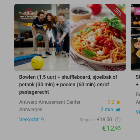
30%
Bowlen (1,5 uur) + shuffleboard, sjoelbak of
S
petank (30 min) + poolen (60 min) en/of
+
pastagerecht
B
Antwerp Amusement Center
9.2
A
Antwerpen
2 min.
V
Verkocht: 9
€18,50
Regulier
€12
,95