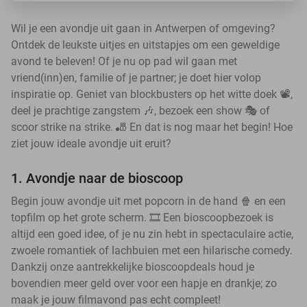
Wil je een avondje uit gaan in Antwerpen of omgeving?
Ontdek de leukste uitjes en uitstapjes om een geweldige
avond te beleven! Of je nu op pad wil gaan met
vriend(inn)en, familie of je partner; je doet hier volop
inspiratie op. Geniet van blockbusters op het witte doek 📽️,
deel je prachtige zangstem 🎶, bezoek een show 🎭 of
scoor strike na strike. 🎳 En dat is nog maar het begin! Hoe
ziet jouw ideale avondje uit eruit?
1. Avondje naar de bioscoop
Begin jouw avondje uit met popcorn in de hand 🍿 en een
topfilm op het grote scherm. 🎞️ Een bioscoopbezoek is
altijd een goed idee, of je nu zin hebt in spectaculaire actie,
zwoele romantiek of lachbuien met een hilarische comedy.
Dankzij onze aantrekkelijke bioscoopdeals houd je
bovendien meer geld over voor een hapje en drankje; zo
maak je jouw filmavond pas echt compleet!