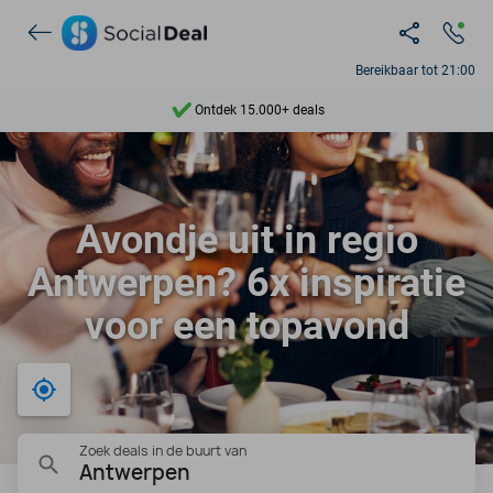
Bereikbaar tot 21:00
Ontdek 15.000+ deals
7 dagen per week beschikbaar
10+ miljoen leden
Avondje uit in regio
9,4
Antwerpen? 6x inspiratie
Ontdek 15.000+ deals
voor een topavond
Bij mij in de buurt
Zoek deals in de buurt van
Antwerpen