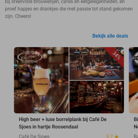
bij sfeervolle brouwerijen, cafés en eetgelegenheden, en
proef hapjes en drankjes die met passie tot stand gekomen
zijn. Cheers!
Bekijk alle deals
34%
High beer + luxe borrelplank bij Café De
Bi
Sjoes in hartje Roosendaal
N
Café De Sjoes
9.7
B