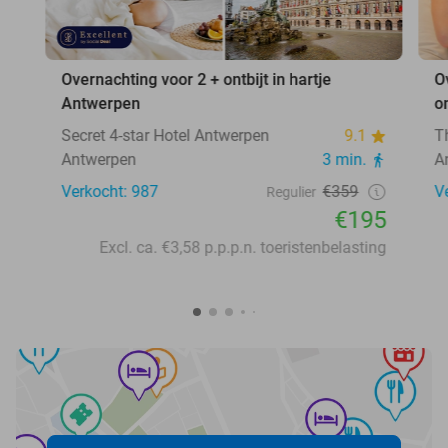
Overnachting voor 2 + ontbijt in hartje
O
Antwerpen
o
Secret 4-star Hotel Antwerpen
9.1
T
Antwerpen
3 min.
A
Verkocht: 987
€359
V
Regulier
€195
Excl. ca. €3,58 p.p.p.n. toeristenbelasting