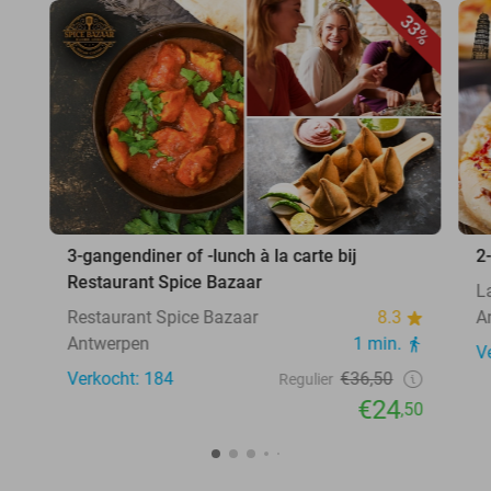
33%
3-gangendiner of -lunch à la carte bij
2
Restaurant Spice Bazaar
L
Restaurant Spice Bazaar
8.3
A
Antwerpen
1 min.
V
Verkocht: 184
€36,50
Regulier
€24
,50