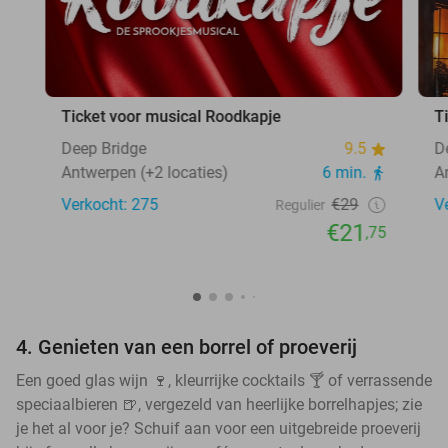
Ticket voor musical Roodkapje
T
Deep Bridge
9.5
D
Antwerpen (+2 locaties)
6 min.
A
Verkocht: 275
€29
V
Regulier
€21
,75
4. Genieten van een borrel of proeverij
Een goed glas wijn 🍷, kleurrijke cocktails 🍸 of verrassende
speciaalbieren 🍺, vergezeld van heerlijke borrelhapjes; zie
je het al voor je? Schuif aan voor een uitgebreide proeverij