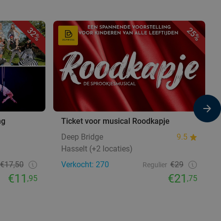
32%
25%
ng
Ticket voor musical Roodkapje
Deep Bridge
9.5
Hasselt (+2 locaties)
€17,50
Verkocht: 270
€29
Regulier
€11
€21
,95
,75