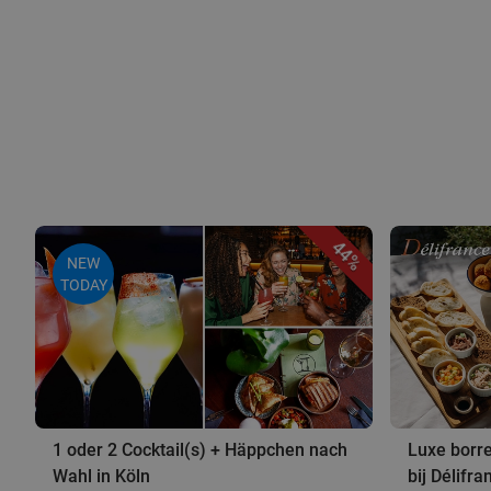
44%
NEW
TODAY
1 oder 2 Cocktail(s) + Häppchen nach
Luxe borre
Wahl in Köln
bij Délifr