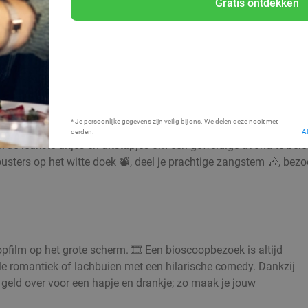
Gratis ontdekken
Bij mij in de buurt
* Je persoonlijke gegevens zijn veilig bij ons. We delen deze nooit met
derden.
A
 de leukste uitjes en uitstapjes om een geweldige avond te belev
kbusters op het witte doek 📽️, deel je prachtige zangstem 🎶, bez
pfilm op het grote scherm. 🎞️ Een bioscoopbezoek is altijd
oele romantiek of lachbuien met een hilarische comedy. Dankzij
geld over voor een hapje en drankje; zo maak je jouw