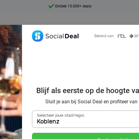
Ontdek 15.000+ deals
7 dagen per week beschikbaar
10+ miljoen leden
Bekend van:
9,4
Ontdek 15.000+ deals
 uit in regio Kob
Blijf als eerste op de hoogte v
ratie voor een to
Sluit je aan bij Social Deal en profiteer van
Selecteer jouw stad/regio:
Koblenz
Zoek deals in de buurt van
Koblenz