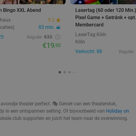
um Bingo XXL Abend
Lasertag (60 oder 120 Min.
Pixel Game + Getränk + opt.
nhaus
9.2
Membercard
caties)
83 min.
LaserTag Köln
25
€33
Regulier
Köln
€19
,90
Verkocht: 88
Regulier
avondje theater perfect. 🎭 Geniet van een theaterstuk,
edy in een ontspannen setting. Of bijvoorbeeld van
Holiday on
 lokale club supporten en juich het team naar de overwinning.