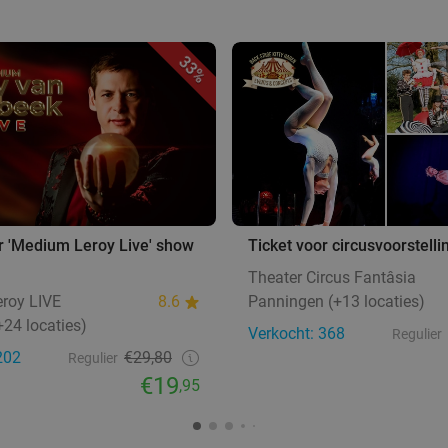
33%
r 'Medium Leroy Live' show
Ticket voor circusvoorstelli
Theater Circus Fantâsia
roy LIVE
8.6
Panningen (+13 locaties)
+24 locaties)
Verkocht: 368
Regulier
202
€29,80
Regulier
€19
,95