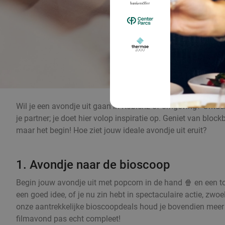
Wil je een avondje uit gaan in Koblenz of omgeving? Ontdek
je partner; je doet hier volop inspiratie op. Geniet van bloc
maar het begin! Hoe ziet jouw ideale avondje uit eruit?
1. Avondje naar de bioscoop
Begin jouw avondje uit met popcorn in de hand 🍿 en een to
een goed idee, of je nu zin hebt in spectaculaire actie, zw
onze aantrekkelijke bioscoopdeals houd je bovendien meer 
filmavond pas echt compleet!