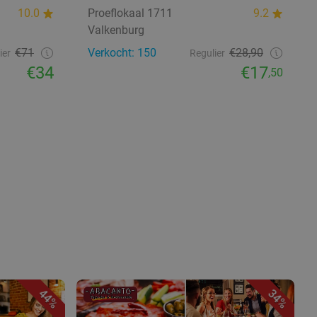
10.0
Proeflokaal 1711
9.2
Valkenburg
€71
Verkocht: 150
€28,90
ier
Regulier
€34
€17
,50
44%
34%