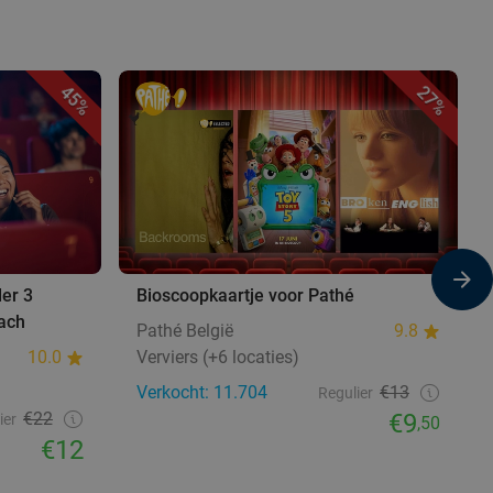
45%
27%
der 3
Bioscoopkaartje voor Pathé
ach
Pathé België
9.8
10.0
Verviers (+6 locaties)
Verkocht: 11.704
€13
Regulier
€22
€9
ier
,50
€12