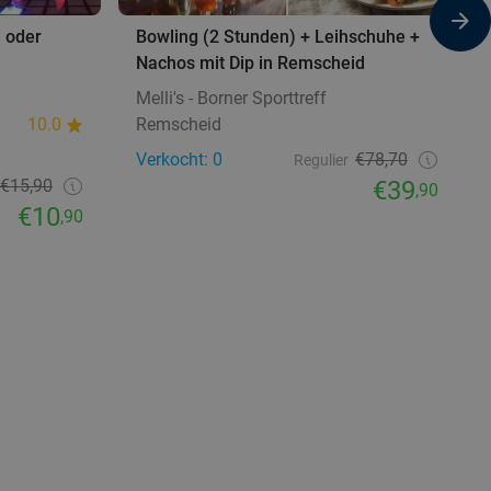
) oder
Bowling (2 Stunden) + Leihschuhe +
Nachos mit Dip in Remscheid
Melli's - Borner Sporttreff
10.0
Remscheid
Verkocht: 0
€78,70
Regulier
€15,90
€39
,90
€10
,90