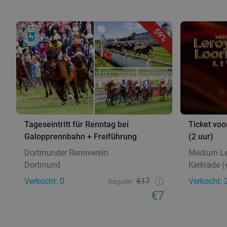
59%
Tageseintritt für Renntag bei
Ticket voo
Galopprennbahn + Freiführung
(2 uur)
Dortmunder Rennverein
Medium Le
Dortmund
Kerkrade (
Verkocht: 0
€17
Verkocht: 
Regulier
€7