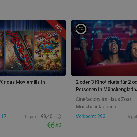
30%
für das Moviemills in
2 oder 3 Kinotickets für 2 o
Personen in Mönchengladb
s
Cinefactory im Haus Zoar
Mönchengladbach
117
€9,40
Verkocht: 293
Regulier
Regul
€6
,60