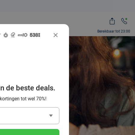
Bereikbaar tot 23:00
lenz? 6x
an de beste deals.
pavond
 kortingen tot wel 70%!