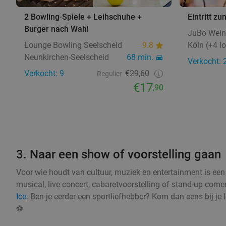
2 Bowling-Spiele + Leihschuhe +
Eintritt z
Burger nach Wahl
JuBo Wei
Lounge Bowling Seelscheid
9.8
Köln (+4 lo
Neunkirchen-Seelscheid
68 min.
Verkocht: 
Verkocht: 9
€29,60
Regulier
€17
,90
3. Naar een show of voorstelling gaan
Voor wie houdt van cultuur, muziek en entertainment is een 
musical, live concert, cabaretvoorstelling of stand-up com
Ice
. Ben je eerder een sportliefhebber? Kom dan eens bij je
⚽