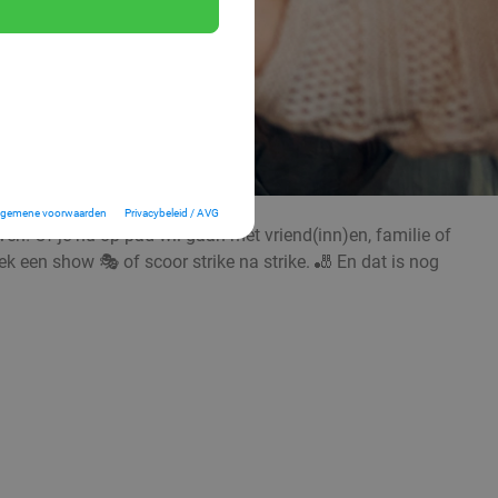
lgemene voorwaarden
Privacybeleid / AVG
en! Of je nu op pad wil gaan met vriend(inn)en, familie of
oek een show 🎭 of scoor strike na strike. 🎳 En dat is nog