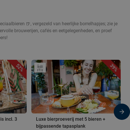
eciaalbieren 🍺, vergezeld van heerlijke borrelhapjes; zie je
feervolle brouwerijen, cafés en eetgelegenheden, en proef
ers!
52%
39%
s incl. 3
Luxe bierproeverij met 5 bieren +
bijpassende tapasplank