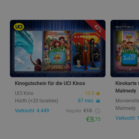
42%
Kinogutschein für die UCI Kinos
Kinokarte 
Malmedy
UCI Kino
10.0
Hürth (+20 locaties)
87 min.
Moviemill
Malmedy
Verkocht: 4.449
€15
Regulier
€8
Verkocht: 
,75