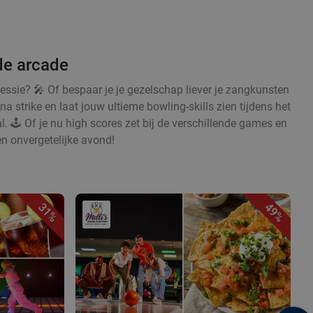
de arcade
sessie? 🎤 Of bespaar je je gezelschap liever je zangkunsten
na strike en laat jouw ultieme bowling-skills zien tijdens het
l. 🕹️ Of je nu high scores zet bij de verschillende games en
en onvergetelijke avond!
31%
49%