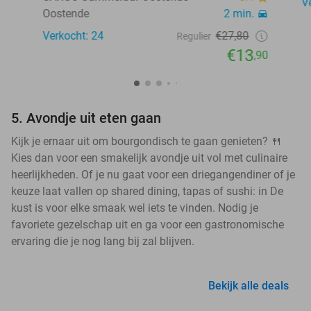
V
Oostende
2 min.
Verkocht: 24
€27,80
Regulier
€13
,90
5. Avondje uit eten gaan
Kijk je ernaar uit om bourgondisch te gaan genieten? 🍴
Kies dan voor een smakelijk avondje uit vol met culinaire
heerlijkheden. Of je nu gaat voor een driegangendiner of je
keuze laat vallen op shared dining, tapas of sushi: in De
kust is voor elke smaak wel iets te vinden. Nodig je
favoriete gezelschap uit en ga voor een gastronomische
ervaring die je nog lang bij zal blijven.
Bekijk alle deals