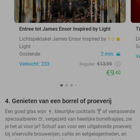
Entree tot James Ensor Inspired by Light
T
Lichtspektakel James Ensor Inspired by
9.3
D
Light
G
Oostende
2 min.
V
Verkocht: 233
€13,99
Regulier
€9
,40
4. Genieten van een borrel of proeverij
Een goed glas wijn 🍷, kleurrijke cocktails 🍸 of verrassende
speciaalbieren 🍺, vergezeld van heerlijke borrelhapjes; zie
je het al voor je? Schuif aan voor een uitgebreide proeverij
bij sfeervolle brouwerijen, cafés en eetgelegenheden, en