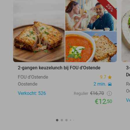
25%
2-gangen keuzelunch bij FOU d’Ostende
3
D
FOU d'Ostende
9.7
Oostende
2 min.
R
O
Verkocht: 526
€16,70
Regulier
€12
V
,50