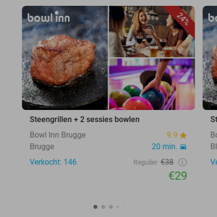
24%
Steengrillen + 2 sessies bowlen
S
Bowl Inn Brugge
9.9
B
Brugge
20 min.
B
Verkocht: 146
€38
V
Regulier
€29