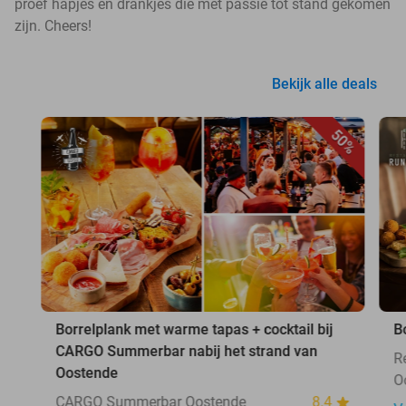
proef hapjes en drankjes die met passie tot stand gekomen
zijn. Cheers!
Bekijk alle deals
50%
Borrelplank met warme tapas + cocktail bij
B
CARGO Summerbar nabij het strand van
R
Oostende
O
CARGO Summerbar Oostende
8.4