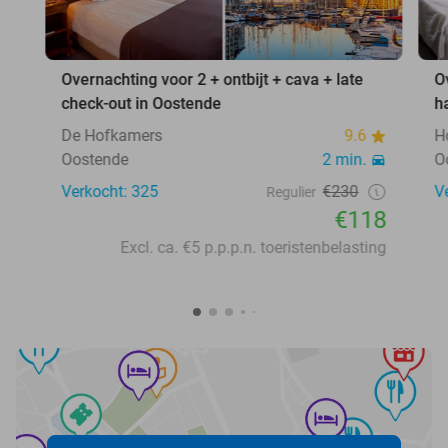
Overnachting voor 2 + ontbijt + cava + late
O
check-out in Oostende
h
De Hofkamers
9.6
H
Oostende
2 min.
O
Verkocht: 325
€230
V
Regulier
€118
Excl. ca. €5 p.p.p.n. toeristenbelasting