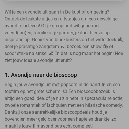
Wil je een avondje uit gaan in De kust of omgeving?
Ontdek de leukste uitjes en uitstapjes om een geweldige
avond te beleven! Of je nu op pad wil gaan met
vriend(inn)en, familie of je partner; je doet hier volop
inspiratie op. Geniet van blockbusters op het witte doek 📽️,
deel je prachtige zangstem 🎶, bezoek een show 🎭 of
scoor strike na strike. 🎳 En dat is nog maar het begin! Hoe
ziet jouw ideale avondje uit eruit?
1. Avondje naar de bioscoop
Begin jouw avondje uit met popcorn in de hand 🍿 en een
topfilm op het grote scherm. 🎞️ Een bioscoopbezoek is
altijd een goed idee, of je nu zin hebt in spectaculaire actie,
zwoele romantiek of lachbuien met een hilarische comedy.
Dankzij onze aantrekkelijke bioscoopdeals houd je
bovendien meer geld over voor een hapje en drankje; zo
maak je jouw filmavond pas echt compleet!