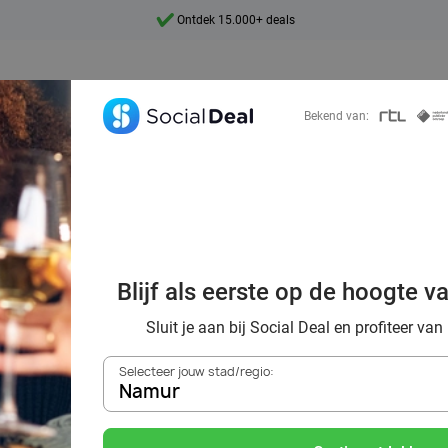
7 dagen per week beschikbaar
10+ miljoen leden
9,4
Bekend van:
Ontdek 15.000+ deals
e uit in regio Na
Blijf als eerste op de hoogte v
ratie voor een to
Sluit je aan bij Social Deal en profiteer van
Selecteer jouw stad/regio:
Namur
Zoek deals in de buurt van
Namur