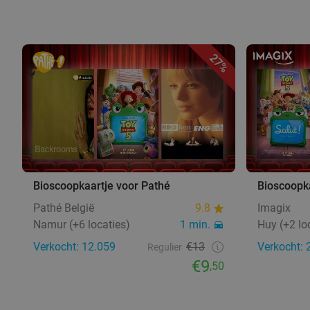
27%
Bioscoopkaartje voor Pathé
Bioscoopka
Pathé België
9.8
Imagix
Namur (+6 locaties)
1 min.
Huy (+2 lo
Verkocht: 12.059
€13
Verkocht: 
Regulier
€9
,50