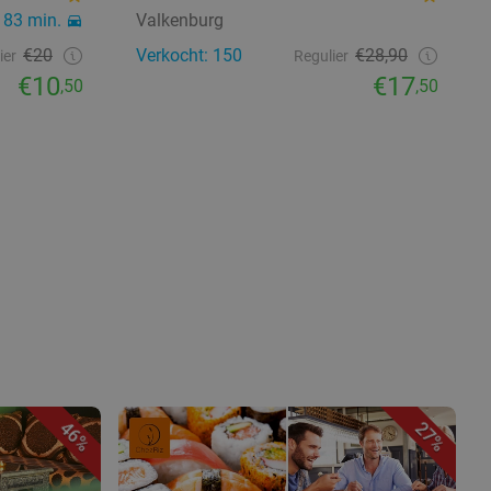
83 min.
Valkenburg
€20
Verkocht: 150
€28,90
ier
Regulier
€10
€17
,50
,50
46%
27%