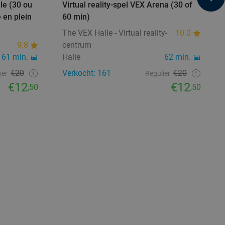
lle (30 ou
Virtual reality-spel VEX Arena (30 of
 en plein
60 min)
The VEX Halle - Virtual reality-
10.0
9.8
centrum
61 min.
Halle
62 min.
€20
Verkocht: 161
€20
ier
Regulier
€12
€12
,50
,50