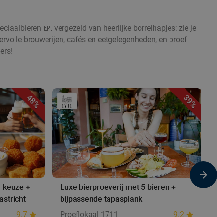
eciaalbieren 🍺, vergezeld van heerlijke borrelhapjes; zie je
feervolle brouwerijen, cafés en eetgelegenheden, en proef
ers!
48%
39%
r keuze +
Luxe bierproeverij met 5 bieren +
astricht
bijpassende tapasplank
9.7
Proeflokaal 1711
9.2