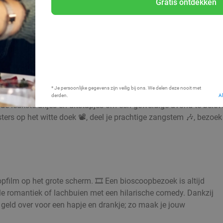
Gratis ontdekken
Bij mij in de buurt
* Je persoonlijke gegevens zijn veilig bij ons. We delen deze nooit met
derden.
A
e leukste uitjes en uitstapjes om een geweldige avond te beleven
sters op het witte doek 📽️, deel je prachtige zangstem 🎶, bezoek
pfilm op het grote scherm. 🎞️ Een bioscoopbezoek is altijd
oele romantiek of lachbuien met een hilarische comedy. Dankzij
geld over voor een hapje en drankje; zo maak je jouw