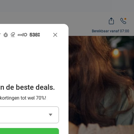
Bereikbaar vanaf 07:00
mur? 6x
an de beste deals.
pavond
 kortingen tot wel 70%!