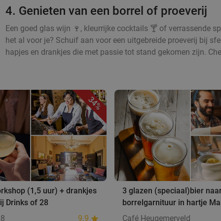
4. Genieten van een borrel of proeverij
Een goed glas wijn 🍷, kleurrijke cocktails 🍸 of verrassende sp
het al voor je? Schuif aan voor een uitgebreide proeverij bij s
hapjes en drankjes die met passie tot stand gekomen zijn. Che
34%
rkshop (1,5 uur) + drankjes
3 glazen (speciaal)bier naa
ij Drinks of 28
borrelgarnituur in hartje Ma
28
9.9
Café Heugemerveld