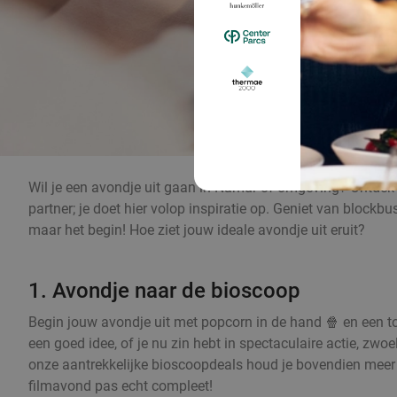
Wil je een avondje uit gaan in Namur of omgeving? Ontdek d
partner; je doet hier volop inspiratie op. Geniet van blockbu
maar het begin! Hoe ziet jouw ideale avondje uit eruit?
1. Avondje naar de bioscoop
Begin jouw avondje uit met popcorn in de hand 🍿 en een to
een goed idee, of je nu zin hebt in spectaculaire actie, zw
onze aantrekkelijke bioscoopdeals houd je bovendien meer 
filmavond pas echt compleet!