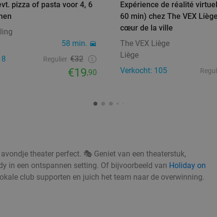
vt. pizza of pasta voor 4, 6
Expérience de réalité virtue
onen
60 min) chez The VEX Liège
cœur de la ville
ling
58 min.
The VEX Liège
Liège
18
€32
Regulier
€19
Verkocht: 105
Regul
,90
avondje theater perfect. 🎭 Geniet van een theaterstuk,
edy in een ontspannen setting. Of bijvoorbeeld van
Holiday on
 lokale club supporten en juich het team naar de overwinning.