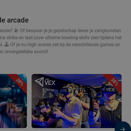
de arcade
sessie? 🎤 Of bespaar je je gezelschap liever je zangkunsten
na strike en laat jouw ultieme bowling-skills zien tijdens het
l. 🕹️ Of je nu high scores zet bij de verschillende games en
en onvergetelijke avond!
38%
38%