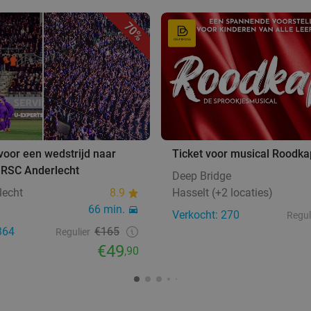
70%
 voor een wedstrijd naar
Ticket voor musical Roodka
 RSC Anderlecht
Deep Bridge
lecht
8.9
Hasselt (+2 locaties)
66 min.
Verkocht: 270
Regul
364
€165
Regulier
€49
,90