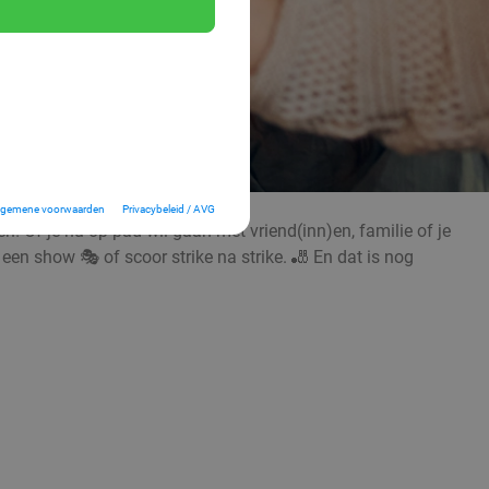
lgemene voorwaarden
Privacybeleid / AVG
! Of je nu op pad wil gaan met vriend(inn)en, familie of je
 een show 🎭 of scoor strike na strike. 🎳 En dat is nog