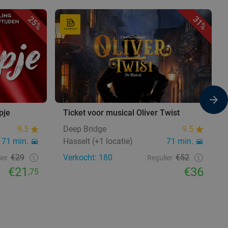
25%
31%
pje
Ticket voor musical Oliver Twist
9.5
Deep Bridge
9.5
71 min.
Hasselt (+1 locatie)
71 min.
€29
Verkocht: 180
€52
ier
Regulier
€21
€36
,75