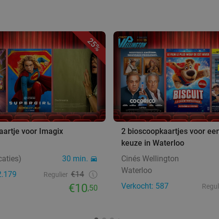
25%
artje voor Imagix
2 bioscoopkaartjes voor een
keuze in Waterloo
caties)
30 min.
Cinés Wellington
Waterloo
2.179
€14
Regulier
€10
Verkocht: 587
Regul
,50