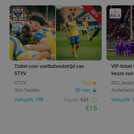
40%
Ticket voor voetbalwedstrijd van
VIP-ticket
STVV
keuze van
STVV
10.0
RSC Ander
Sint-Truiden
50 min.
Anderlecht
Verkocht: 198
€25
Verkocht: 
Regulier
€15