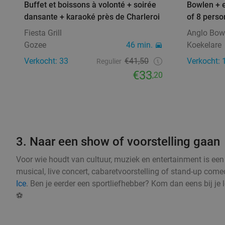
Buffet et boissons à volonté + soirée
Bowlen + e
dansante + karaoké près de Charleroi
of 8 pers
Fiesta Grill
Anglo Bow
Gozee
46 min.
Koekelare
Verkocht: 33
€41,50
Verkocht: 
Regulier
€33
,20
3. Naar een show of voorstelling gaan
Voor wie houdt van cultuur, muziek en entertainment is een 
musical, live concert, cabaretvoorstelling of stand-up com
Ice
. Ben je eerder een sportliefhebber? Kom dan eens bij je
⚽