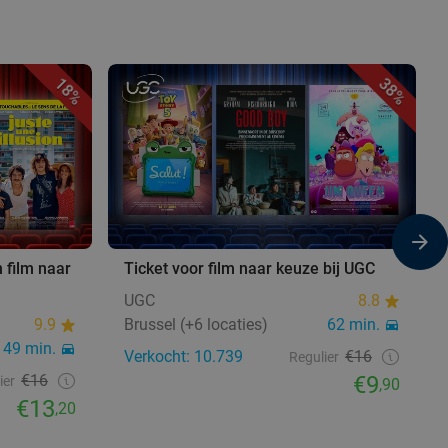
18%
38%
 film naar
Ticket voor film naar keuze bij UGC
UGC
8.8
9.9
Brussel (+6 locaties)
62 min.
49 min.
Verkocht: 10.739
€16
Regulier
€16
€9
ier
,90
€13
,20