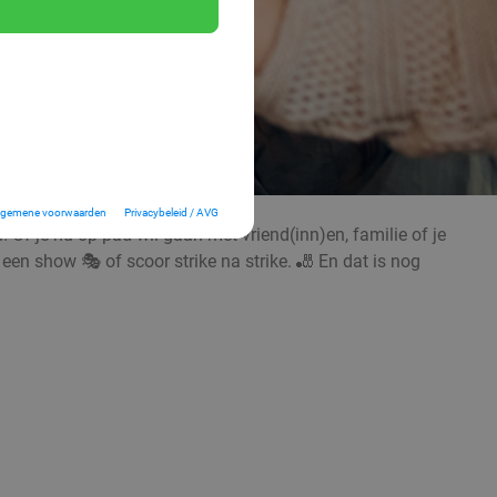
lgemene voorwaarden
Privacybeleid / AVG
 Of je nu op pad wil gaan met vriend(inn)en, familie of je
 een show 🎭 of scoor strike na strike. 🎳 En dat is nog