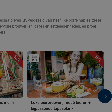
eciaalbieren 🍺, vergezeld van heerlijke borrelhapjes; zie je
feervolle brouwerijen, cafés en eetgelegenheden, en proef
ers!
52%
39%
s incl. 3
Luxe bierproeverij met 5 bieren +
bijpassende tapasplank