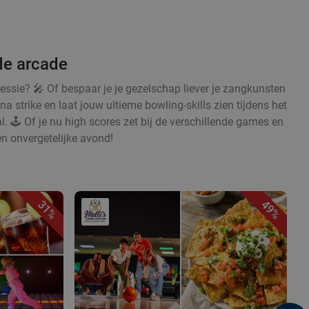
de arcade
sessie? 🎤 Of bespaar je je gezelschap liever je zangkunsten
na strike en laat jouw ultieme bowling-skills zien tijdens het
l. 🕹️ Of je nu high scores zet bij de verschillende games en
en onvergetelijke avond!
31%
49%