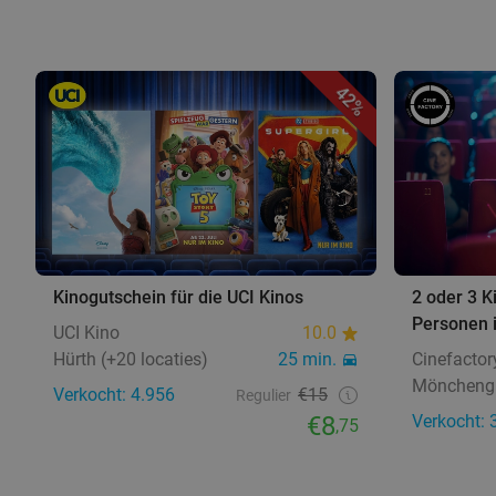
42%
Kinogutschein für die UCI Kinos
2 oder 3 K
Personen 
UCI Kino
10.0
Hürth (+20 locaties)
25 min.
Cinefactor
Möncheng
Verkocht: 4.956
€15
Regulier
€8
Verkocht: 
,75