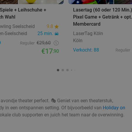
Spiele + Leihschuhe +
Lasertag (60 oder 120 Min.
ch Wahl
Pixel Game + Getränk + opt.
Membercard
wling Seelscheid
9.8
en-Seelscheid
25 min.
LaserTag Köln
Köln
9
€29,60
Regulier
€17
Verkocht: 88
Regulier
,90
avondje theater perfect. 🎭 Geniet van een theaterstuk,
edy in een ontspannen setting. Of bijvoorbeeld van
Holiday on
 lokale club supporten en juich het team naar de overwinning.