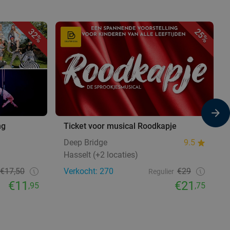
32%
25%
ng
Ticket voor musical Roodkapje
Deep Bridge
9.5
Hasselt (+2 locaties)
€17,50
Verkocht: 270
€29
Regulier
€11
€21
,95
,75