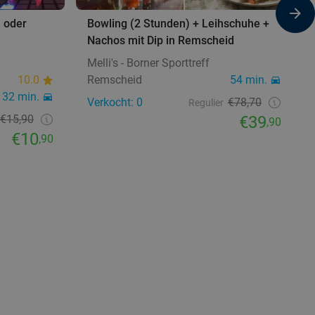
) oder
Bowling (2 Stunden) + Leihschuhe +
Nachos mit Dip in Remscheid
Melli's - Borner Sporttreff
10.0
Remscheid
54 min.
32 min.
Verkocht: 0
€78,70
Regulier
€15,90
€39
,90
€10
,90