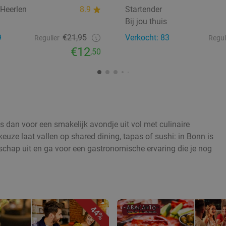
 Heerlen
8.9
Startender
Bij jou thuis
9
€21,95
Verkocht: 83
Regulier
Regul
€12
,50
s dan voor een smakelijk avondje uit vol met culinaire
keuze laat vallen op shared dining, tapas of sushi: in Bonn is
lschap uit en ga voor een gastronomische ervaring die je nog
44%