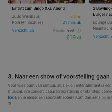
Eintritt zum Bingo XXL Abend
2 Bowling-
Burger na
JuBo Weinhaus
9.2
Köln (+4 locaties)
21 min.
Lounge Bo
Neunkirch
Verkocht: 25
€33
Regulier
€19
Verkocht: 
,90
3. Naar een show of voorstelling gaan
Voor wie houdt van cultuur, muziek en entertainment is een 
musical, live concert, cabaretvoorstelling of stand-up com
Ice
. Ben je eerder een sportliefhebber? Kom dan eens bij je
⚽