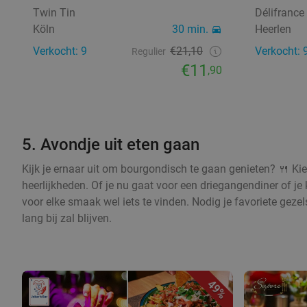
Twin Tin
Délifrance
Köln
30 min.
Heerlen
Verkocht: 9
€21,10
Verkocht: 
Regulier
€11
,90
5. Avondje uit eten gaan
Kijk je ernaar uit om bourgondisch te gaan genieten? 🍴 Kie
heerlijkheden. Of je nu gaat voor een driegangendiner of je 
voor elke smaak wel iets te vinden. Nodig je favoriete geze
lang bij zal blijven.
49%