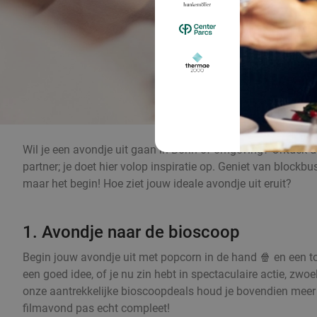
Wil je een avondje uit gaan in Bonn of omgeving? Ontdek de 
partner; je doet hier volop inspiratie op. Geniet van blockbu
maar het begin! Hoe ziet jouw ideale avondje uit eruit?
1. Avondje naar de bioscoop
Begin jouw avondje uit met popcorn in de hand 🍿 en een to
een goed idee, of je nu zin hebt in spectaculaire actie, zw
onze aantrekkelijke bioscoopdeals houd je bovendien meer 
filmavond pas echt compleet!