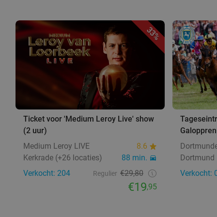
33%
Ticket voor 'Medium Leroy Live' show
Tageseintr
(2 uur)
Galoppren
Medium Leroy LIVE
8.6
Dortmunde
Kerkrade (+26 locaties)
88 min.
Dortmund
Verkocht: 204
€29,80
Verkocht: 
Regulier
€19
,95