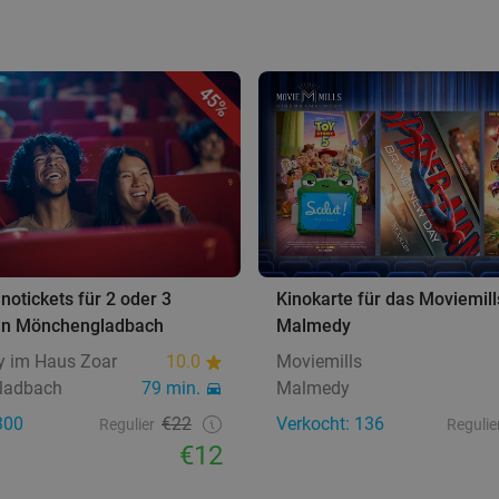
45%
inotickets für 2 oder 3
Kinokarte für das Moviemill
in Mönchengladbach
Malmedy
y im Haus Zoar
10.0
Moviemills
ladbach
79 min.
Malmedy
300
€22
Verkocht: 136
Regulier
Regulie
€12