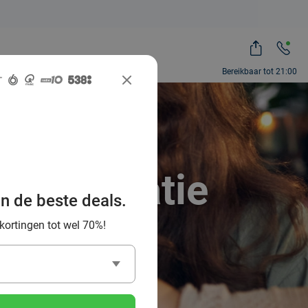
Bereikbaar tot 21:00
x inspiratie
an de beste deals.
d
 kortingen tot wel 70%!