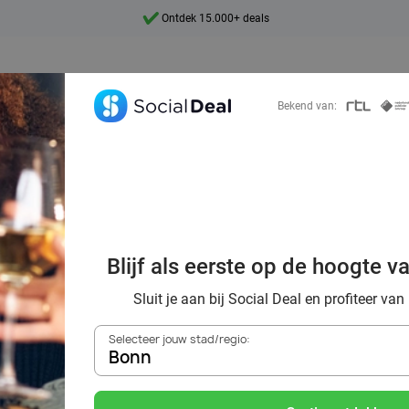
Ontdek 15.000+ deals
7 dagen per week beschikbaar
10+ miljoen leden
Bekend van:
9,4
Ontdek 15.000+ deals
 in regio Bonn? 6
Blijf als eerste op de hoogte v
voor een topavon
Sluit je aan bij Social Deal en profiteer van
Selecteer jouw stad/regio:
Bonn
Zoek deals in de buurt van
Bonn