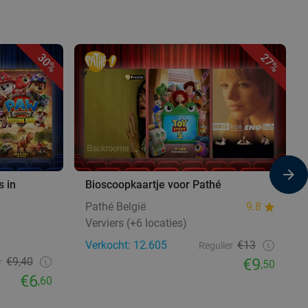
30%
27%
s in
Bioscoopkaartje voor Pathé
Pathé België
9.8
Verviers (+6 locaties)
Verkocht: 12.605
€13
Regulier
€9,40
€9
r
,50
€6
,60