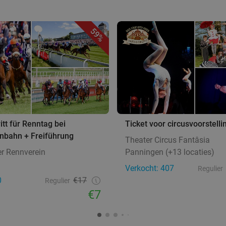
59%
itt für Renntag bei
Ticket voor circusvoorstelli
nbahn + Freiführung
Theater Circus Fantâsia
r Rennverein
Panningen (+13 locaties)
Verkocht: 407
Regulier
0
€17
Regulier
€7