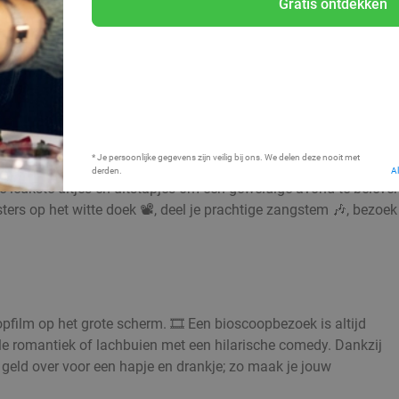
Gratis ontdekken
Bij mij in de buurt
* Je persoonlijke gegevens zijn veilig bij ons. We delen deze nooit met
derden.
A
leukste uitjes en uitstapjes om een geweldige avond te beleven!
sters op het witte doek 📽️, deel je prachtige zangstem 🎶, bezoek
pfilm op het grote scherm. 🎞️ Een bioscoopbezoek is altijd
oele romantiek of lachbuien met een hilarische comedy. Dankzij
geld over voor een hapje en drankje; zo maak je jouw