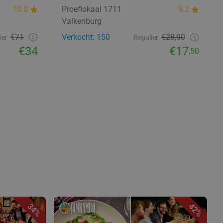
10.0
Proeflokaal 1711
9.2
Valkenburg
€71
Verkocht: 150
€28,90
ier
Regulier
€34
€17
,50
34%
42%