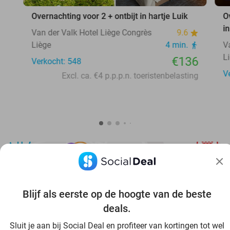
Overnachting voor 2 + ontbijt in hartje Luik
O
in
Van der Valk Hotel Liège Congrès
9.6
Liège
4 min.
V
L
€136
Verkocht: 548
V
Excl. ca. €4 p.p.p.n. toeristenbelasting
Blijf als eerste op de hoogte van de beste
Ontdek nog meer topdeals in jouw omgeving
deals.
Sluit je aan bij Social Deal en profiteer van kortingen tot wel