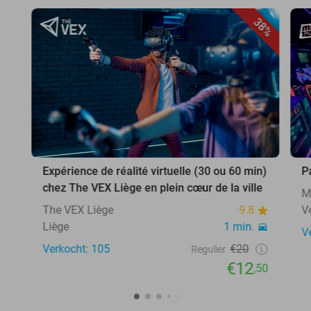
38%
Expérience de réalité virtuelle (30 ou 60 min)
P
chez The VEX Liège en plein cœur de la ville
M
The VEX Liège
9.8
V
Liège
1 min.
V
Verkocht: 105
€20
Regulier
€12
,50