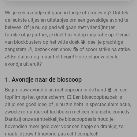
Wil je een avondje uit gaan in Liège of omgeving? Ontdek
de leukste uitjes en uitstapjes om een geweldige avond te
beleven! Of je nu op pad wil gaan met vriend(inn)en,
familie of je partner; je doet hier volop inspiratie op. Geniet
van blockbusters op het witte doek 📽️, deel je prachtige
zangstem 🎶, bezoek een show 🎭 of scoor strike na strike.
🎳 En dat is nog maar het begin! Hoe ziet jouw ideale
avondje uit eruit?
1. Avondje naar de bioscoop
Begin jouw avondje uit met popcorn in de hand 🍿 en een
topfilm op het grote scherm. 🎞️ Een bioscoopbezoek is
altijd een goed idee, of je nu zin hebt in spectaculaire actie,
zwoele romantiek of lachbuien met een hilarische comedy.
Dankzij onze aantrekkelijke bioscoopdeals houd je
bovendien meer geld over voor een hapje en drankje; zo
maak je jouw filmavond pas echt compleet!