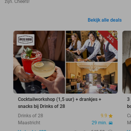
zijn. Cheers!
Bekijk alle deals
34%
Cocktailworkshop (1,5 uur) + drankjes +
3
snacks bij Drinks of 28
b
Drinks of 28
9.9
C
Maastricht
29 min.
M