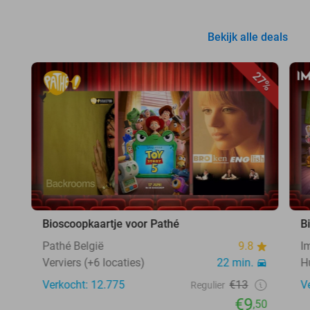
Bekijk alle deals
27%
Bioscoopkaartje voor Pathé
B
Pathé België
9.8
I
Verviers (+6 locaties)
22 min.
H
Verkocht: 12.775
€13
V
Regulier
€9
,50