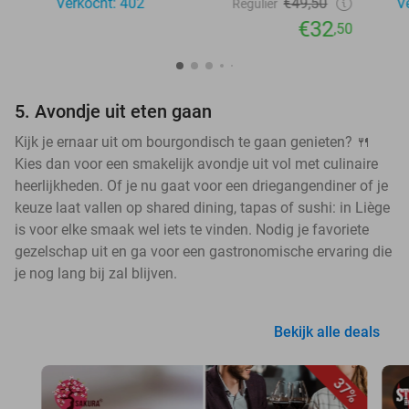
Verkocht: 402
€49,50
V
Regulier
€32
,50
5. Avondje uit eten gaan
Kijk je ernaar uit om bourgondisch te gaan genieten? 🍴
Kies dan voor een smakelijk avondje uit vol met culinaire
heerlijkheden. Of je nu gaat voor een driegangendiner of je
keuze laat vallen op shared dining, tapas of sushi: in Liège
is voor elke smaak wel iets te vinden. Nodig je favoriete
gezelschap uit en ga voor een gastronomische ervaring die
je nog lang bij zal blijven.
Bekijk alle deals
37%