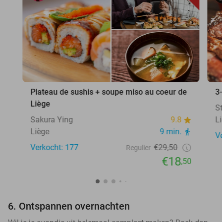
Plateau de sushis + soupe miso au coeur de
3
Liège
S
Sakura Ying
9.8
L
Liège
9 min.
V
Verkocht: 177
€29,50
Regulier
€18
,50
6. Ontspannen overnachten