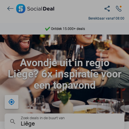
Bereikbaar vanaf 08:00
Ontdek 15.000+ deals
7 dagen per week beschikbaar
10+ miljoen leden
Avondje uit in regio
9,4
Liège? 6x inspiratie voor
Ontdek 15.000+ deals
een topavond
Bij mij in de buurt
Zoek deals in de buurt van
Liège