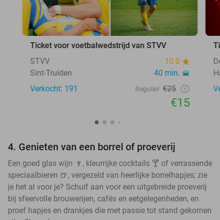
Ticket voor voetbalwedstrijd van STVV
T
STVV
10.0
D
Sint-Truiden
40 min.
H
Verkocht: 191
€25
V
Regulier
€15
4. Genieten van een borrel of proeverij
Een goed glas wijn 🍷, kleurrijke cocktails 🍸 of verrassende
speciaalbieren 🍺, vergezeld van heerlijke borrelhapjes; zie
je het al voor je? Schuif aan voor een uitgebreide proeverij
bij sfeervolle brouwerijen, cafés en eetgelegenheden, en
proef hapjes en drankjes die met passie tot stand gekomen