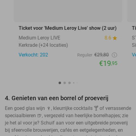
Ticket voor 'Medium Leroy Live' show (2 uur)
T
Medium Leroy LIVE
8.6
S
Kerkrade (+24 locaties)
S
Verkocht: 202
€29,80
V
Regulier
€19
,95
4. Genieten van een borrel of proeverij
Een goed glas wijn 🍷, kleurrijke cocktails 🍸 of verrassende
speciaalbieren 🍺, vergezeld van heerlijke borrelhapjes; zie
je het al voor je? Schuif aan voor een uitgebreide proeverij
bij sfeervolle brouwerijen, cafés en eetgelegenheden, en