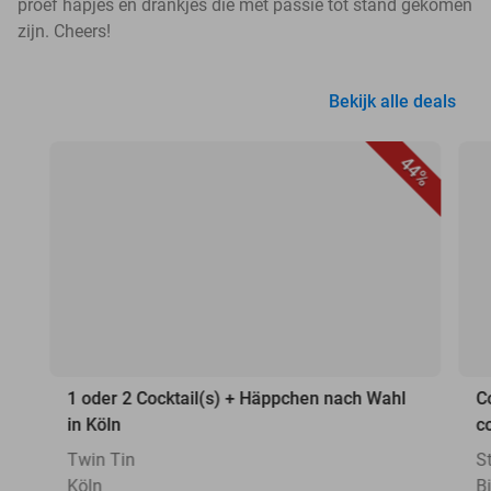
proef hapjes en drankjes die met passie tot stand gekomen
zijn. Cheers!
Bekijk alle deals
44%
1 oder 2 Cocktail(s) + Häppchen nach Wahl
C
in Köln
c
Twin Tin
S
Köln
Bi