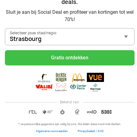
deals.
Sluit je aan bij Social Deal en profiteer van kortingen tot wel
70%!
Selecteer jouw stad/regio:
Strasbourg
Voordelig genieten in Strasbourg: haal deal-inspiratie uit
onze blogs
Gratis ontdekken
Visitez Eauzone SPA à prix réduit à Strasbourg
Allez au spa à Strasbourg et ses environs
Petit-déjeuner et lunch à Strasbourg
Mangez des sushis à Strasbourg
Mangez à volonté à Strasbourg
Bekend van:
Hoi, onze klantenservice is open,
dus als je een vraag hebt helpen
OPEN IN APP
we je graag!
* Je persoonlijke gegevens zijn veilig bij ons. We delen deze nooit met derden.
Algemene voorwaarden
Privacybeleid / AVG