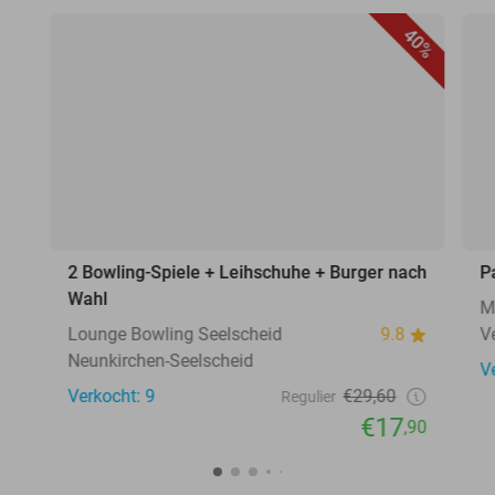
40%
2 Bowling-Spiele + Leihschuhe + Burger nach
P
Wahl
M
Lounge Bowling Seelscheid
9.8
V
Neunkirchen-Seelscheid
V
Verkocht: 9
€29,60
Regulier
€17
,90