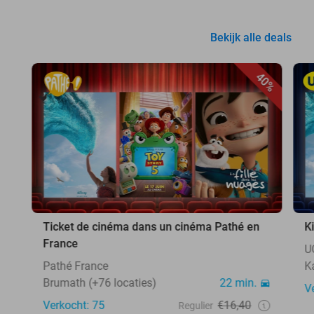
Bekijk alle deals
40%
Ticket de cinéma dans un cinéma Pathé en
K
France
U
Pathé France
K
Brumath (+76 locaties)
22 min.
V
Verkocht: 75
€16,40
Regulier