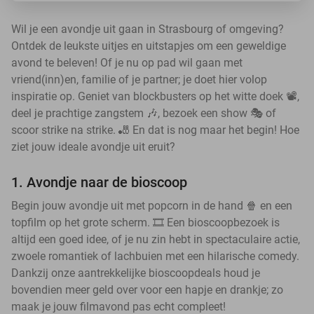
Wil je een avondje uit gaan in Strasbourg of omgeving?
Ontdek de leukste uitjes en uitstapjes om een geweldige
avond te beleven! Of je nu op pad wil gaan met
vriend(inn)en, familie of je partner; je doet hier volop
inspiratie op. Geniet van blockbusters op het witte doek 📽️,
deel je prachtige zangstem 🎶, bezoek een show 🎭 of
scoor strike na strike. 🎳 En dat is nog maar het begin! Hoe
ziet jouw ideale avondje uit eruit?
1. Avondje naar de bioscoop
Begin jouw avondje uit met popcorn in de hand 🍿 en een
topfilm op het grote scherm. 🎞️ Een bioscoopbezoek is
altijd een goed idee, of je nu zin hebt in spectaculaire actie,
zwoele romantiek of lachbuien met een hilarische comedy.
Dankzij onze aantrekkelijke bioscoopdeals houd je
bovendien meer geld over voor een hapje en drankje; zo
maak je jouw filmavond pas echt compleet!