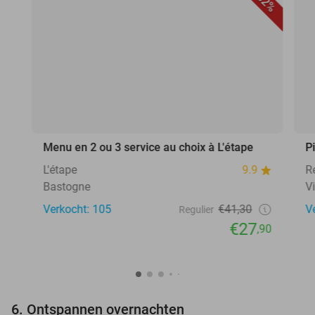
32%
Menu en 2 ou 3 service au choix à L'étape
P
L'étape
9.9
R
Bastogne
V
Verkocht: 105
€41,30
V
Regulier
€27
,90
6. Ontspannen overnachten