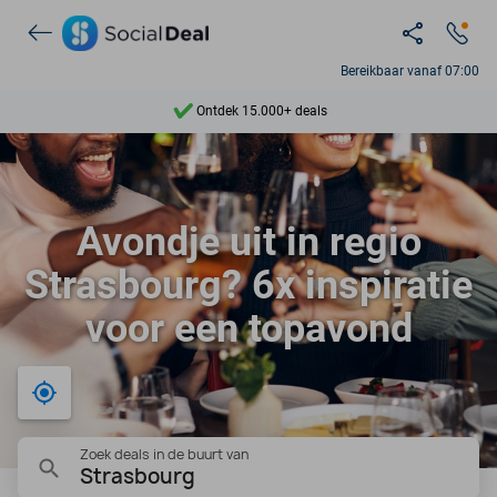
Bereikbaar vanaf 07:00
Ontdek 15.000+ deals
7 dagen per week beschikbaar
10+ miljoen leden
Avondje uit in regio
9,4
Strasbourg? 6x inspiratie
Ontdek 15.000+ deals
voor een topavond
Bij mij in de buurt
Zoek deals in de buurt van
Strasbourg