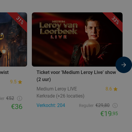
31%
33%
Twist
Ticket voor 'Medium Leroy Live' show
(2 uur)
9.5
Medium Leroy LIVE
8.6
Kerkrade (+26 locaties)
€52
ier
€36
Verkocht: 204
€29,80
Regulier
€19
,95