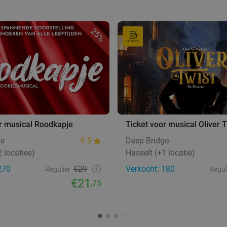
25%
r musical Roodkapje
Ticket voor musical Oliver 
ge
9.5
Deep Bridge
 locaties)
Hasselt (+1 locatie)
270
€29
Verkocht: 180
Regulier
Regul
€21
,75