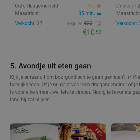
Café Heugemerveld
9.7
Drinks of 
Maastricht
85 min.
Maastricht
Verkocht: 27
€20
Verkocht: 
Regulier
€10
,50
5. Avondje uit eten gaan
Kijk je ernaar uit om bourgondisch te gaan genieten? 🍴 Kie
heerlijkheden. Of je nu gaat voor een driegangendiner of je 
is voor elke smaak wel iets te vinden. Nodig je favoriete g
lang bij zal blijven.
33%