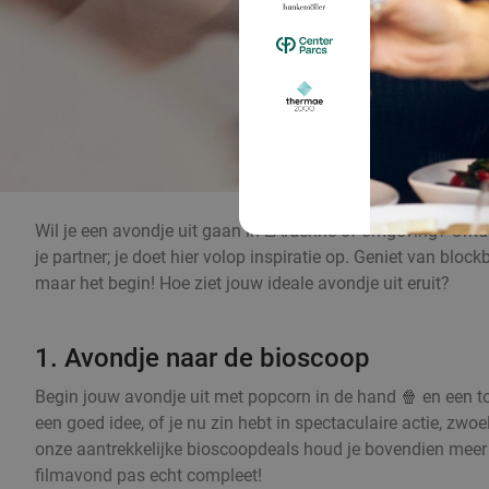
Wil je een avondje uit gaan in L'Ardenne of omgeving? Ontde
je partner; je doet hier volop inspiratie op. Geniet van bloc
maar het begin! Hoe ziet jouw ideale avondje uit eruit?
1. Avondje naar de bioscoop
Begin jouw avondje uit met popcorn in de hand 🍿 en een to
een goed idee, of je nu zin hebt in spectaculaire actie, zw
onze aantrekkelijke bioscoopdeals houd je bovendien meer 
filmavond pas echt compleet!