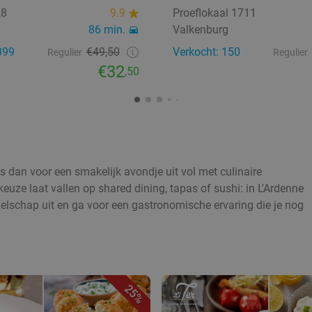
28
9.9
Proeflokaal 1711
86 min.
Valkenburg
399
€49,50
Verkocht: 150
Regulier
Regulier
€32
,50
s dan voor een smakelijk avondje uit vol met culinaire
keuze laat vallen op shared dining, tapas of sushi: in L'Ardenne
ezelschap uit en ga voor een gastronomische ervaring die je nog
25%