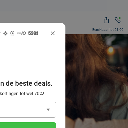
Bereikbaar tot 21:00
denne? 6x
an de beste deals.
pavond
 kortingen tot wel 70%!