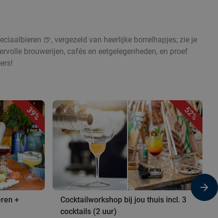
eciaalbieren 🍺, vergezeld van heerlijke borrelhapjes; zie je
feervolle brouwerijen, cafés en eetgelegenheden, en proef
ers!
39%
52%
eren +
Cocktailworkshop bij jou thuis incl. 3
cocktails (2 uur)