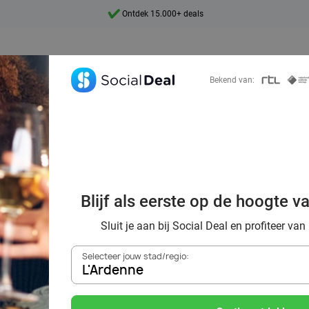
Ontdek 15.000+ deals
7 dagen per week beschikbaar
10+ miljoen leden
Bekend van:
9,4
Ontdek 15.000+ deals
uit in regio L'Ar
Blijf als eerste op de hoogte v
ratie voor een to
Sluit je aan bij Social Deal en profiteer van
Selecteer jouw stad/regio:
L'Ardenne
Zoek deals in de buurt van
L'Ardenne