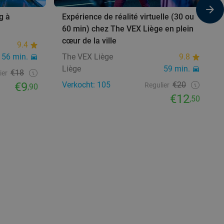
g à
Expérience de réalité virtuelle (30 ou
60 min) chez The VEX Liège en plein
cœur de la ville
9.4
56 min.
The VEX Liège
9.8
Liège
59 min.
€18
ier
€9
Verkocht: 105
€20
Regulier
,90
€12
,50