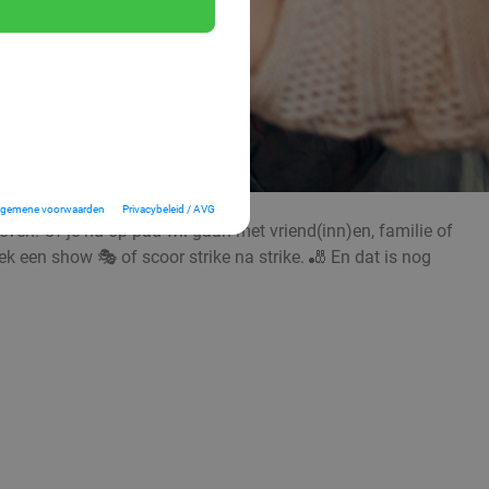
lgemene voorwaarden
Privacybeleid / AVG
even! Of je nu op pad wil gaan met vriend(inn)en, familie of
oek een show 🎭 of scoor strike na strike. 🎳 En dat is nog