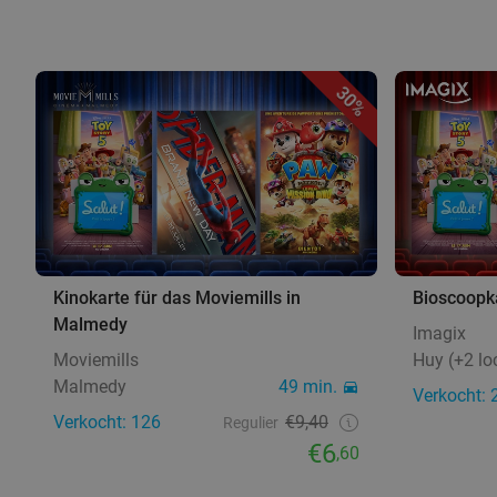
30%
Kinokarte für das Moviemills in
Bioscoopka
Malmedy
Imagix
Moviemills
Huy (+2 lo
Malmedy
49 min.
Verkocht: 
Verkocht: 126
€9,40
Regulier
€6
,60