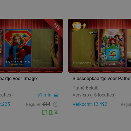
25%
artje voor Imagix
Bioscoopkaartje voor Pathé
Pathé België
caties)
51 min.
Verviers (+6 locaties)
2.225
€14
Verkocht: 12.492
Regulier
Regul
€10
,50