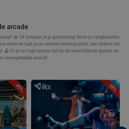
de arcade
sessie? 🎤 Of bespaar je je gezelschap liever je zangkunsten
na strike en laat jouw ultieme bowling-skills zien tijdens het
l. 🕹️ Of je nu high scores zet bij de verschillende games en
en onvergetelijke avond!
45%
38%