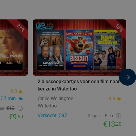
27%
18%
2 bioscoopkaartjes voor een film naar
keuze in Waterloo
9.8
57 min.
Cinés Wellington
9.9
Waterloo
€13
ier
€9
Verkocht: 597
€16
Regulier
,50
€13
,20