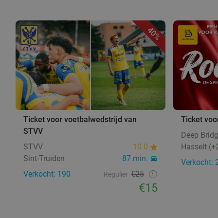
40%
Ticket voor voetbalwedstrijd van
Ticket voo
STVV
Deep Brid
STVV
10.0
Hasselt (+2
Sint-Truiden
87 min.
Verkocht: 
Verkocht: 190
€25
Regulier
€15