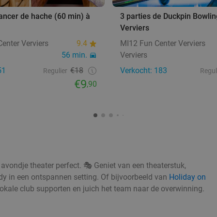
lancer de hache (60 min) à
3 parties de Duckpin Bowlin
Verviers
enter Verviers
9.4
MI12 Fun Center Verviers
56 min.
Verviers
51
€18
Verkocht: 183
Regulier
Regul
€9
,90
avondje theater perfect. 🎭 Geniet van een theaterstuk,
edy in een ontspannen setting. Of bijvoorbeeld van
Holiday on
 lokale club supporten en juich het team naar de overwinning.