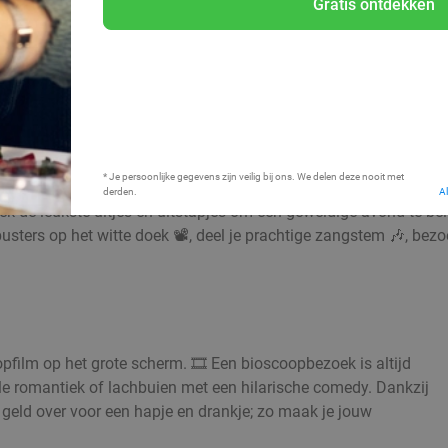
Gratis ontdekken
Bij mij in de buurt
* Je persoonlijke gegevens zijn veilig bij ons. We delen deze nooit met
derden.
A
k de leukste uitjes en uitstapjes om een geweldige avond te bel
kbusters op het witte doek 📽️, deel je prachtige zangstem 🎶, bez
pfilm op het grote scherm. 🎞️ Een bioscoopbezoek is altijd
oele romantiek of lachbuien met een hilarische comedy. Dankzij
geld over voor een hapje en drankje; zo maak je jouw