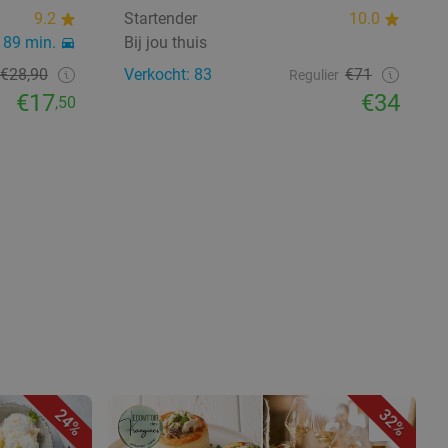
9.2
Startender
10.0
89 min.
Bij jou thuis
€28,90
Verkocht: 83
€71
Regulier
€17
€34
,50
24%
32%