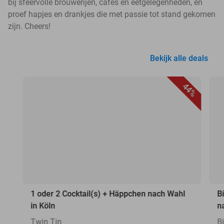
bij sfeervolle brouwerijen, cafés en eetgelegenheden, en
proef hapjes en drankjes die met passie tot stand gekomen
zijn. Cheers!
Bekijk alle deals
44%
1 oder 2 Cocktail(s) + Häppchen nach Wahl
B
in Köln
n
Twin Tin
Bi