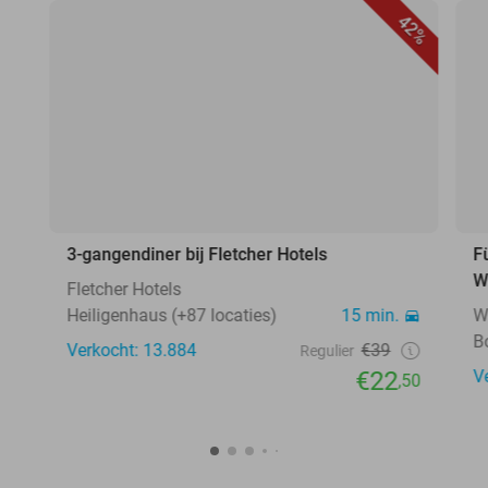
42%
3-gangendiner bij Fletcher Hotels
F
W
Fletcher Hotels
Heiligenhaus (+87 locaties)
15 min.
W
B
Verkocht: 13.884
€39
Regulier
€22
V
,50