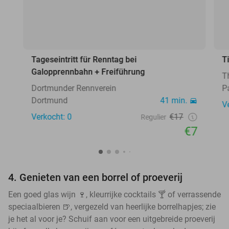
Tageseintritt für Renntag bei
T
Galopprennbahn + Freiführung
T
Dortmunder Rennverein
P
Dortmund
41 min.
V
Verkocht: 0
€17
Regulier
€7
4. Genieten van een borrel of proeverij
Een goed glas wijn 🍷, kleurrijke cocktails 🍸 of verrassende
speciaalbieren 🍺, vergezeld van heerlijke borrelhapjes; zie
je het al voor je? Schuif aan voor een uitgebreide proeverij