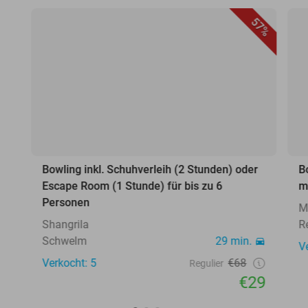
57%
Bowling inkl. Schuhverleih (2 Stunden) oder
B
Escape Room (1 Stunde) für bis zu 6
m
Personen
Me
Shangrila
R
Schwelm
29 min.
V
Verkocht: 5
€68
Regulier
€29