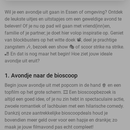
Wil je een avondje uit gaan in Essen of omgeving? Ontdek
de leukste uitjes en uitstapjes om een geweldige avond te
beleven! Of je nu op pad wil gaan met vriend(inn)en,
familie of je partner; je doet hier volop inspiratie op. Geniet
van blockbusters op het witte doek 📽️, deel je prachtige
zangstem 🎶, bezoek een show 🎭 of scoor strike na strike.
🎳 En dat is nog maar het begin! Hoe ziet jouw ideale
avondje uit eruit?
1. Avondje naar de bioscoop
Begin jouw avondje uit met popcorn in de hand 🍿 en een
topfilm op het grote scherm. 🎞️ Een bioscoopbezoek is
altijd een goed idee, of je nu zin hebt in spectaculaire actie,
zwoele romantiek of lachbuien met een hilarische comedy.
Dankzij onze aantrekkelijke bioscoopdeals houd je
bovendien meer geld over voor een hapje en drankje; zo
maak je jouw filmavond pas echt compleet!