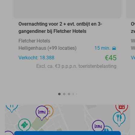
Overnachting voor 2 + evt. ontbijt en 3-
O
gangendiner bij Fletcher Hotels
z
Fletcher Hotels
W
Heiligenhaus (+99 locaties)
15 min.
W
€45
Verkocht: 18.388
V
Excl. ca. €3 p.p.p.n. toeristenbelasting