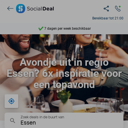
Ontdek 15.000+ deals
Bereikbaar tot 21:00
7 dagen per week beschikbaar
10+ miljoen leden
9,4
Avondje uit in regio
Ontdek 15.000+ deals
Essen? 6x inspiratie voor
een topavond
Bij mij in de buurt
Zoek deals in de buurt van
Essen