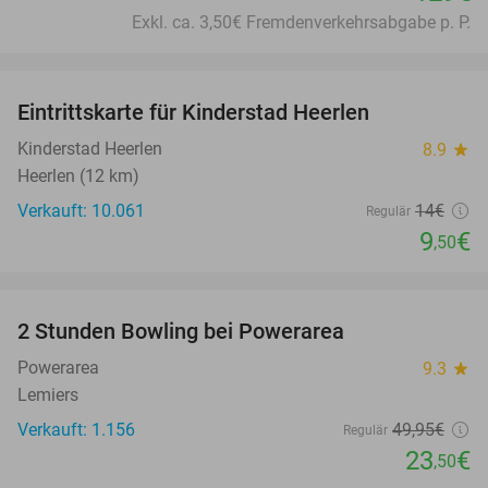
Exkl. ca. 3,50€ Fremdenverkehrsabgabe p. P.
favorite_border
Eintrittskarte für Kinderstad Heerlen
32%
Kinderstad Heerlen
8.9
star
Heerlen (12 km)
Verkauft: 10.061
14€
Regulär
9
€
,50
favorite_border
2 Stunden Bowling bei Powerarea
53%
Powerarea
9.3
star
Lemiers
Verkauft: 1.156
49
,95
€
Regulär
23
€
,50