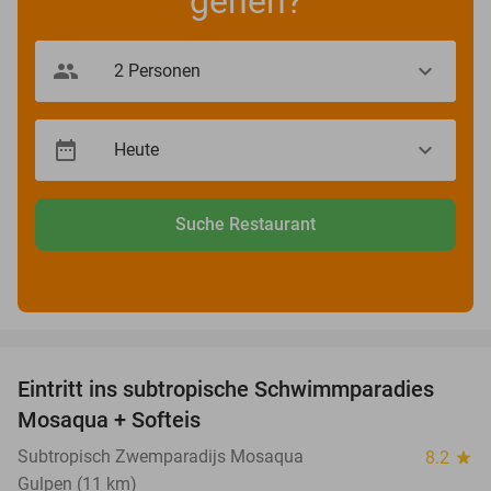
gehen?
Suche Restaurant
favorite_border
Eintritt ins subtropische Schwimmparadies
25%
Mosaqua + Softeis
Subtropisch Zwemparadijs Mosaqua
8.2
star
Gulpen (11 km)