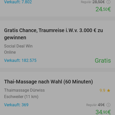
Verkauft: 7.802
28
,50
€
Regulär
24
€
,50
favorite_border
Gratis Chance, Traumreise i.W.v. 3.000 € zu
gewinnen
Social Deal Win
Online
Gratis
Verkauft: 182.575
favorite_border
Thai-Massage nach Wahl (60 Minuten)
29%
Thaimassage Dürwiss
9.9
star
Eschweiler (11 km)
Verkauft: 369
49€
Regulär
34
€
,90