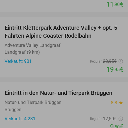
11
€
,90
favorite_border
Eintritt Kletterpark Adventure Valley + opt. 5
17%
Fahrten Alpine Coaster Rodelbahn
Adventure Valley Landgraaf
Landgraaf (9 km)
Verkauft: 901
23
,95
€
Regulär
19
€
,95
favorite_border
Eintritt in den Natur- und Tierpark Brüggen
24%
Natur- und Tierpark Brüggen
8.8
star
Brüggen
Verkauft: 4.231
12
,50
€
Regulär
9
€
,50