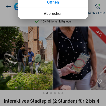
Öffnen
Entdecke 15.000+ Deals
7 Tage die Woche verfügbar
Abbrechen
Erreichbar bis 17:30
10+ Millionen Mitglieder
9,4
basierend auf
205.869 Bewertungen
40%
Entdecke 15.000+ Deals
7 Tage die Woche verfügbar
10+ Millionen Mitglieder
favorite_border
Interaktives Stadtspiel (2 Stunden) für 2 bis 4