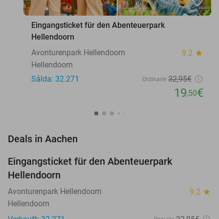
favorite_border
Eingangsticket für den Abenteuerpark
Hellendoorn
Avonturenpark Hellendoorn
9.2
star
Hellendoorn
Sålda: 32.271
32
,95
€
Ordinarie
19
€
,50
favorite_border
Deals in Aachen
Eingangsticket für den Abenteuerpark
41%
Hellendoorn
Avonturenpark Hellendoorn
9.2
star
Hellendoorn