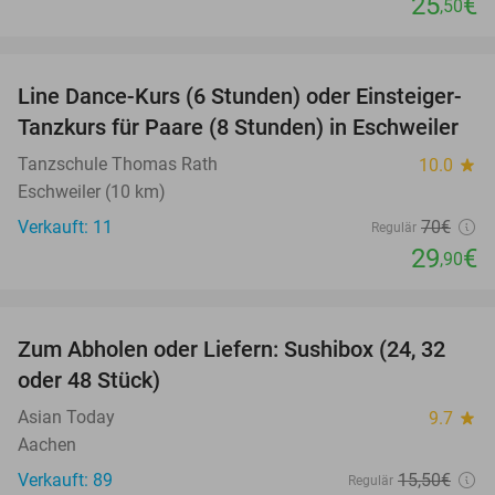
25
€
,50
favorite_border
Line Dance-Kurs (6 Stunden) oder Einsteiger-
57%
Tanzkurs für Paare (8 Stunden) in Eschweiler
Tanzschule Thomas Rath
10.0
star
Eschweiler (10 km)
Verkauft: 11
70€
Regulär
29
€
,90
favorite_border
Zum Abholen oder Liefern: Sushibox (24, 32
23%
oder 48 Stück)
Asian Today
9.7
star
Aachen
Verkauft: 89
15
,50
€
Regulär