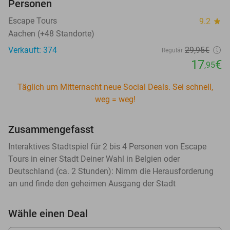
Personen
Escape Tours
9.2
star
Aachen (+48 Standorte)
Verkauft: 374
29
,95
€
Regulär
17
€
,95
Täglich um Mitternacht neue Social Deals. Sei schnell,
weg = weg!
Zusammengefasst
Interaktives Stadtspiel für 2 bis 4 Personen von Escape
Tours in einer Stadt Deiner Wahl in Belgien oder
Deutschland (ca. 2 Stunden): Nimm die Herausforderung
an und finde den geheimen Ausgang der Stadt
Wähle einen Deal