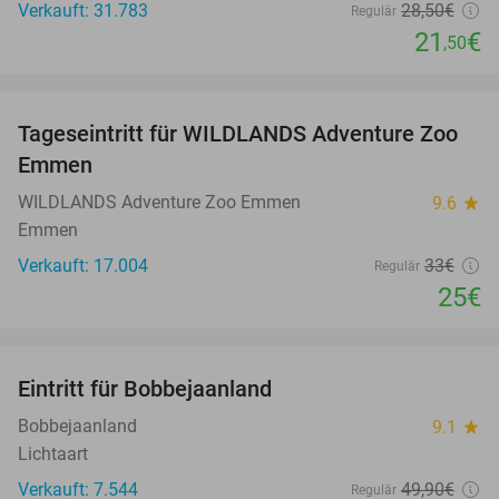
Verkauft: 31.783
28
,50
€
Regulär
21
€
,50
favorite_border
Tageseintritt für WILDLANDS Adventure Zoo
24%
Emmen
WILDLANDS Adventure Zoo Emmen
9.6
star
Emmen
Verkauft: 17.004
33€
Regulär
25€
favorite_border
Eintritt für Bobbejaanland
46%
Bobbejaanland
9.1
star
Lichtaart
Verkauft: 7.544
49
,90
€
Regulär