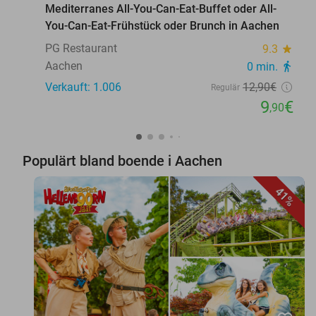
Mediterranes All-You-Can-Eat-Buffet oder All-
You-Can-Eat-Frühstück oder Brunch in Aachen
PG Restaurant
9.3
star
Aachen
0 min.
directions_walk
Verkauft: 1.006
12
,90
€
Regulär
9
€
,90
Populärt bland boende i Aachen
41%