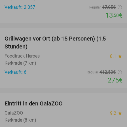
Verkauft: 2.057
17
,95
€
Regulär
13
€
,50
favorite_border
Grillwagen vor Ort (ab 15 Personen) (1,5
33%
Stunden)
Foodtruck Heroes
8.1
star
Kerkrade (7 km)
Verkauft: 6
412
,50
€
Regulär
275€
favorite_border
Eintritt in den GaiaZOO
14%
GaiaZOO
9.2
star
Kerkrade (8 km)