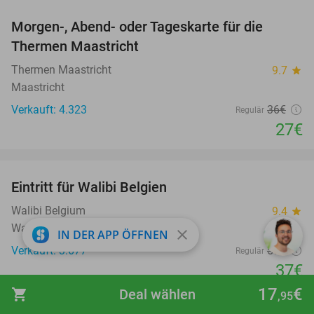
Morgen-, Abend- oder Tageskarte für die
25%
Thermen Maastricht
Thermen Maastricht
9.7
star
Maastricht
Verkauft: 4.323
36€
Regulär
27€
favorite_border
Eintritt für Walibi Belgien
35%
Walibi Belgium
9.4
star
Wavre
close
IN DER APP ÖFFNEN
Verkauft: 3.677
57€
Regulär
37€
17
€
shopping_cart
Deal wählen
,95