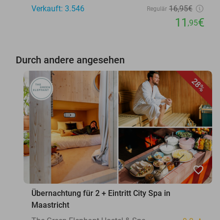
Verkauft: 3.546
16
,95
€
Regulär
11
€
,95
Durch andere angesehen
28%
favorite_border
Übernachtung für 2 + Eintritt City Spa in
Maastricht