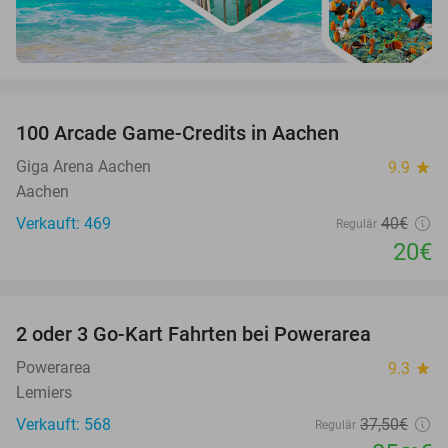
favorite_border
100 Arcade Game-Credits in Aachen
50%
Giga Arena Aachen
9.9
star
Aachen
Verkauft: 469
40€
Regulär
20€
favorite_border
2 oder 3 Go-Kart Fahrten bei Powerarea
32%
Powerarea
9.3
star
Lemiers
Verkauft: 568
37
,50
€
Regulär