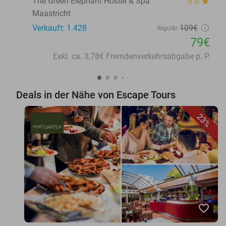
The Green Elephant Hostel & Spa
9.0
star
Maastricht
Verkauft: 1.428
109€
Regulär
79€
Exkl. ca. 3,78€ Fremdenverkehrsabgabe p. P.
Deals in der Nähe von Escape Tours
23%
favorite_border