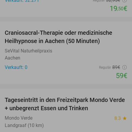
Verkauft: 32.271
32
,95
€
Regulär
19
€
,50
favorite_border
Craniosacral-Therapie oder medizinische
34%
NEW
Heilhypnose in Aachen (50 Minuten)
TODAY
SeVital Naturheilpraxis
Aachen
Verkauft: 0
89€
Regulär
59€
favorite_border
Tageseintritt in den Freizeitpark Mondo Verde
25%
+ unbegrenzt Essen und Trinken
Mondo Verde
8.3
star
Landgraaf (10 km)