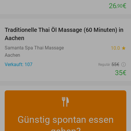
26
€
,90
favorite_border
Traditionelle Thai Öl Massage (60 Minuten) in
36%
Aachen
Samanta Spa Thai Massage
10.0
star
Aachen
Verkauft: 107
55€
Regulär
35€
Günstig spontan essen