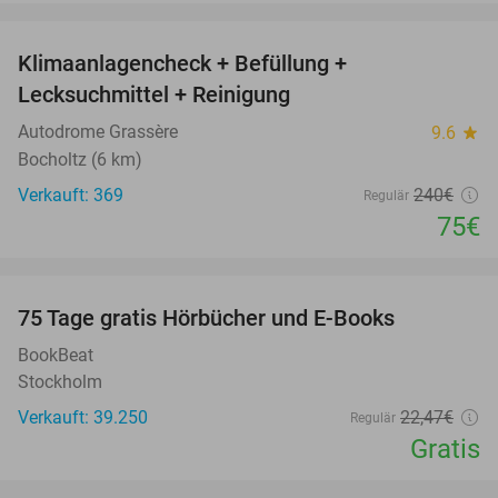
favorite_border
Klimaanlagencheck + Befüllung +
69%
Lecksuchmittel + Reinigung
Autodrome Grassère
9.6
star
Bocholtz (6 km)
Verkauft: 369
240€
Regulär
75€
favorite_border
100%
75 Tage gratis Hörbücher und E-Books
BookBeat
Stockholm
Verkauft: 39.250
22
,47
€
Regulär
Gratis
favorite_border