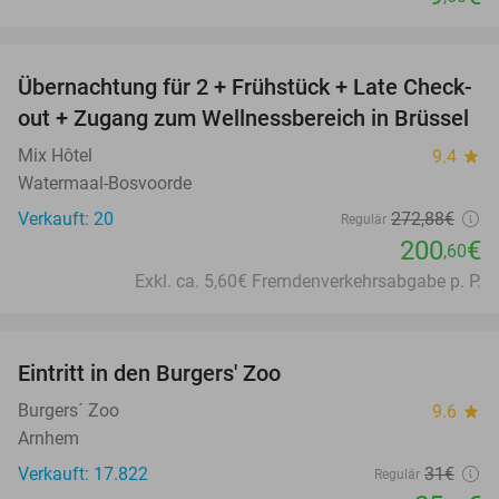
favorite_border
Übernachtung für 2 + Frühstück + Late Check-
26%
out + Zugang zum Wellnessbereich in Brüssel
Mix Hôtel
9.4
star
Watermaal-Bosvoorde
Verkauft: 20
272
,88
€
Regulär
200
€
,60
Exkl. ca. 5,60€ Fremdenverkehrsabgabe p. P.
favorite_border
Eintritt in den Burgers' Zoo
18%
Burgers´ Zoo
9.6
star
Arnhem
Verkauft: 17.822
31€
Regulär