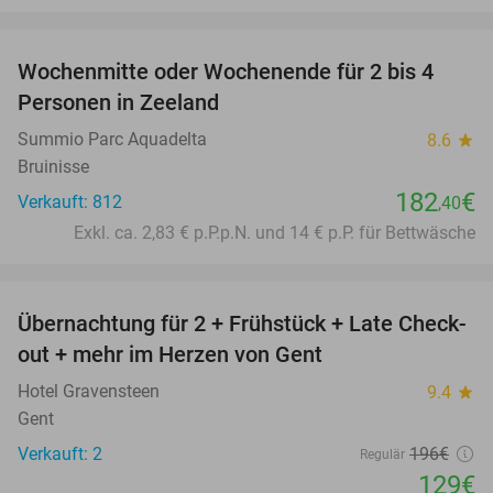
favorite_border
Wochenmitte oder Wochenende für 2 bis 4
Personen in Zeeland
Summio Parc Aquadelta
8.6
star
Bruinisse
182
€
Verkauft: 812
,40
Exkl. ca. 2,83 € p.P.p.N. und 14 € p.P. für Bettwäsche
favorite_border
Übernachtung für 2 + Frühstück + Late Check-
34%
out + mehr im Herzen von Gent
Hotel Gravensteen
9.4
star
Gent
Verkauft: 2
196€
Regulär
129€