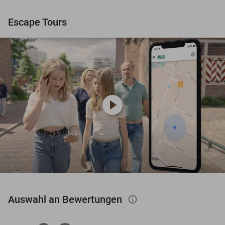
Escape Tours
play_circle
Auswahl an Bewertungen
info_outlined