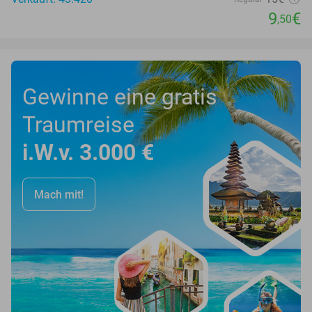
9
€
,50
Gewinne eine gratis
Traumreise
i.W.v. 3.000 €
Mach mit!