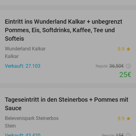
favorite_border
Eintritt ins Wunderland Kalkar + unbegrenzt
32%
Pommes, Eis, Softdrinks, Kaffee, Tee und
Softeis
Wunderland Kalkar
8.9
star
Kalkar
Verkauft: 27.103
36
,50
€
Regulär
25€
favorite_border
Tageseintritt in den Steinerbos + Pommes mit
37%
Sauce
Belevenispark Steinerbos
8.9
star
Stein
Verkauft: 43.420
15€
Regulär