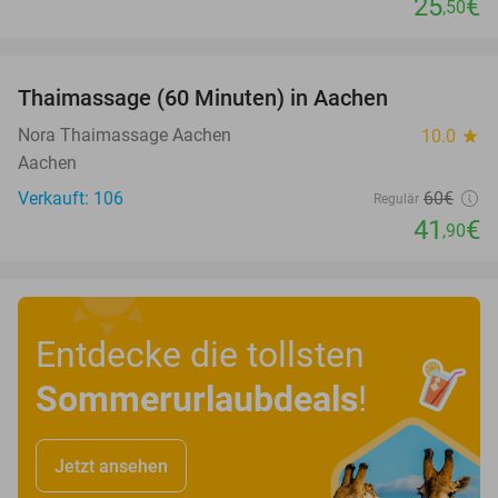
25
€
,50
favorite_border
Thaimassage (60 Minuten) in Aachen
30%
Nora Thaimassage Aachen
10.0
star
Aachen
Verkauft: 106
60€
Regulär
41
€
,90
Entdecke die tollsten
Sommerurlaubdeals
!
Jetzt ansehen