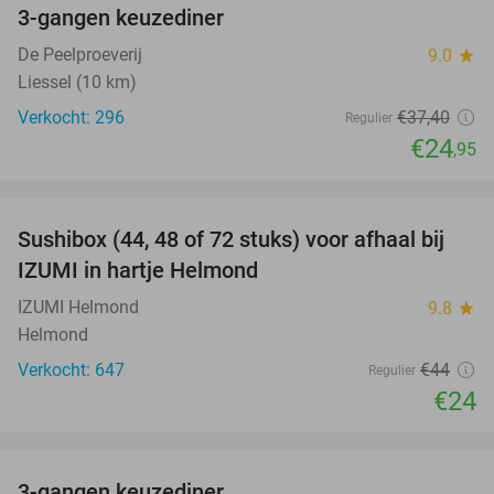
3-gangen keuzediner
33%
De Peelproeverij
9.0
star
Liessel (10 km)
Verkocht: 296
€37
,40
Regulier
€24
,95
favorite_border
Sushibox (44, 48 of 72 stuks) voor afhaal bij
45%
IZUMI in hartje Helmond
IZUMI Helmond
9.8
star
Helmond
Verkocht: 647
€44
Regulier
€24
favorite_border
3-gangen keuzediner