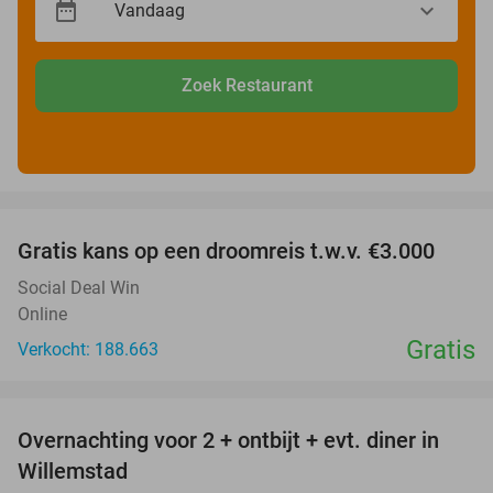
Zoek Restaurant
favorite_border
Gratis kans op een droomreis t.w.v. €3.000
Social Deal Win
Online
Gratis
Verkocht: 188.663
favorite_border
Overnachting voor 2 + ontbijt + evt. diner in
34%
Willemstad