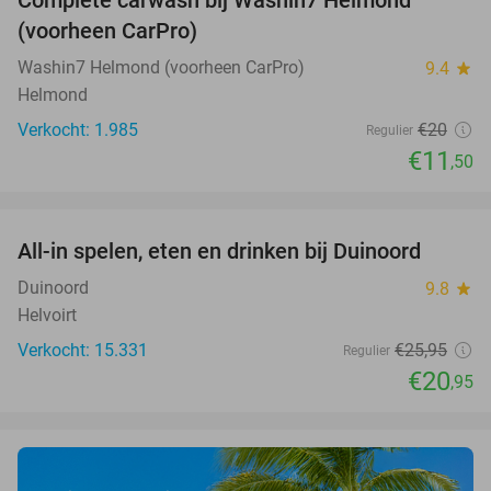
43%
(voorheen CarPro)
Washin7 Helmond (voorheen CarPro)
9.4
star
Helmond
Verkocht: 1.985
€20
Regulier
€11
,50
favorite_border
All-in spelen, eten en drinken bij Duinoord
19%
Duinoord
9.8
star
Helvoirt
Verkocht: 15.331
€25
,95
Regulier
€20
,95