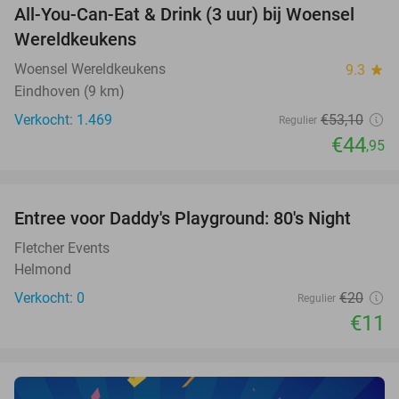
All-You-Can-Eat & Drink (3 uur) bij Woensel
15%
Wereldkeukens
Woensel Wereldkeukens
9.3
star
Eindhoven (9 km)
Verkocht: 1.469
€53
,10
Regulier
€44
,95
favorite_border
Entree voor Daddy's Playground: 80's Night
45%
NEW
TODAY
Fletcher Events
Helmond
Verkocht: 0
€20
Regulier
€11