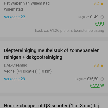
Het Wapen van Willemstad
9.2
star
Willemstad
Verkocht: 22
€149
Regulier
€99
Excl. ca. €1,26 p.p.p.n. toeristenbelasting
favorite_border
Dieptereiniging meubelstuk of zonnepanelen
35%
reinigen + dakgootreiniging
DAB-Cleaning
9.8
star
Veghel (+4 locaties) (10 km)
Verkocht: 29
€35
,50
Regulier
€22
,95
favorite_border
Huur e-chopper of Q3-scooter (1 of 3 uur) bij
43%