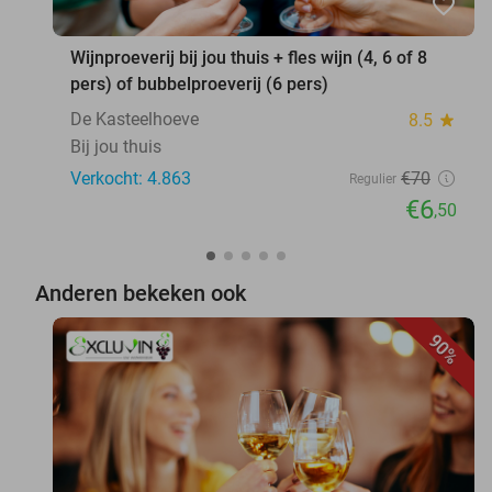
favorite_border
Wijnproeverij bij jou thuis + fles wijn (4, 6 of 8
pers) of bubbelproeverij (6 pers)
De Kasteelhoeve
8.5
star
Bij jou thuis
Verkocht: 4.863
€70
Regulier
€6
,50
Anderen bekeken ook
90%