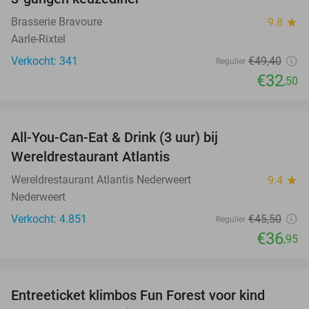
34%
Brasserie Bravoure
9.8
star
Aarle-Rixtel
Verkocht: 341
€49
,40
Regulier
€32
,50
favorite_border
All-You-Can-Eat & Drink (3 uur) bij
19%
Wereldrestaurant Atlantis
Wereldrestaurant Atlantis Nederweert
9.4
star
Nederweert
Verkocht: 4.851
€45
,50
Regulier
€36
,95
favorite_border
Entreeticket klimbos Fun Forest voor kind
20%