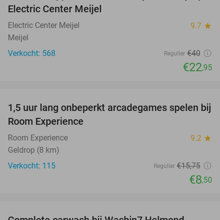
Electric Center Meijel
Electric Center Meijel
9.7
star
Meijel
Verkocht: 568
€40
Regulier
€22
,95
favorite_border
1,5 uur lang onbeperkt arcadegames spelen bij
46%
Room Experience
Room Experience
9.2
star
Geldrop (8 km)
Verkocht: 115
€15
,75
Regulier
€8
,50
favorite_border
Complete carwash bij Washin7 Helmond