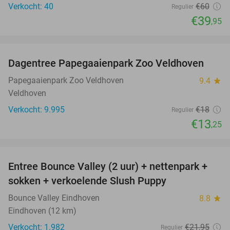
Verkocht: 40
€60
Regulier
€39
,95
favorite_border
Dagentree Papegaaienpark Zoo Veldhoven
26%
Papegaaienpark Zoo Veldhoven
9.4
star
Veldhoven
Verkocht: 9.995
€18
Regulier
€13
,25
favorite_border
Entree Bounce Valley (2 uur) + nettenpark +
46%
sokken + verkoelende Slush Puppy
Bounce Valley Eindhoven
8.8
star
Eindhoven (12 km)
Verkocht: 1.982
€21
,95
Regulier