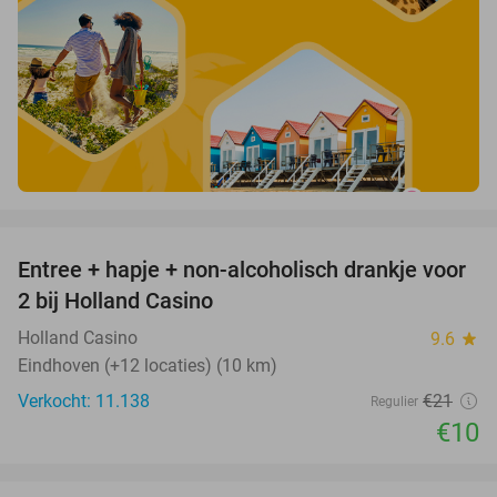
favorite_border
Entree + hapje + non-alcoholisch drankje voor
52%
2 bij Holland Casino
Holland Casino
9.6
star
Eindhoven (+12 locaties) (10 km)
Verkocht: 11.138
€21
Regulier
€10
favorite_border