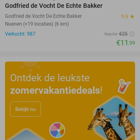
Godfried de Vocht De Echte Bakker
Godfried de Vocht De Echte Bakker
9.6
star
Nuenen (+19 locaties) (6 km)
Verkocht: 987
€25
Regulier
€11
,99
Ontdek de leukste
zomervakantiedeals
!
Bekijk nu