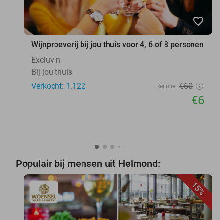
favorite_border
Wijnproeverij bij jou thuis voor 4, 6 of 8 personen
Excluvin
Bij jou thuis
Verkocht: 1.122
€60
Regulier
€6
Populair bij mensen uit Helmond:
15%