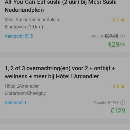
All-You-Can-Eat sushi (2 uur) bij Mesi Sushi
21%
Nederlandplein
Mesi Sushi Nederlandplein
9.7
star
Eindhoven (10 km)
Verkocht: 515
€37
,95
Regulier
€29
,95
favorite_border
1, 2 of 3 overnachting(en) voor 2 + ontbijt +
32%
NEW
wellness + meer bij Hôtel L'Amandier
TODAY
Hôtel L'Amandier
9.9
star
Libramont-Chevigny
Verkocht: 6
€191
Regulier
€129
favorite_border