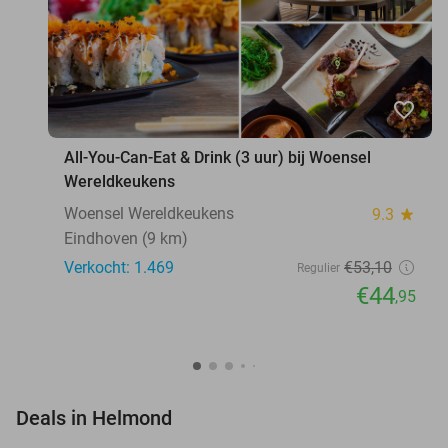
favorite_border
All-You-Can-Eat & Drink (3 uur) bij Woensel
Wereldkeukens
Woensel Wereldkeukens
9.3
star
Eindhoven (9 km)
Verkocht: 1.469
€53
,10
Regulier
€44
,95
favorite_border
Deals in Helmond