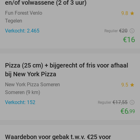
en/of volwassene (2 of 3 uur)
Fun Forest Venlo
9.8
star
Tegelen
Verkocht: 2.465
€20
Regulier
€16
favorite_border
Pizza (25 cm) + bijgerecht of fris voor afhaal
60%
bij New York Pizza
New York Pizza Someren
9.5
star
Someren (9 km)
Verkocht: 152
€17
,55
Regulier
€6
,99
favorite_border
Waardebon voor gebak t.w.v. €25 voor
52%