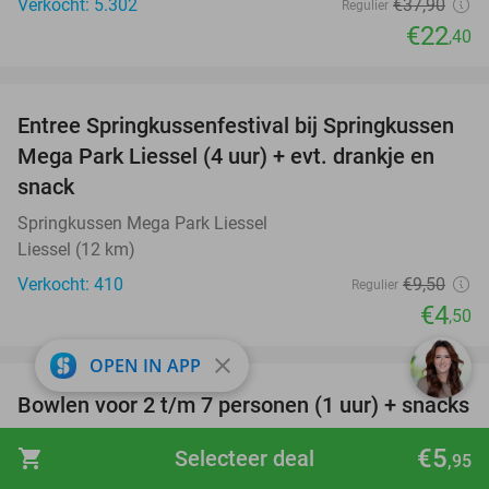
Verkocht: 5.302
€37
,90
Regulier
€22
,40
favorite_border
Entree Springkussenfestival bij Springkussen
53%
Mega Park Liessel (4 uur) + evt. drankje en
snack
Springkussen Mega Park Liessel
Liessel (12 km)
Verkocht: 410
€9
,50
Regulier
€4
,50
favorite_border
close
OPEN IN APP
Bowlen voor 2 t/m 7 personen (1 uur) + snacks
52%
Pins & Pints Bowling
9.9
star
€5
shopping_cart
Selecteer deal
,95
Nederweert