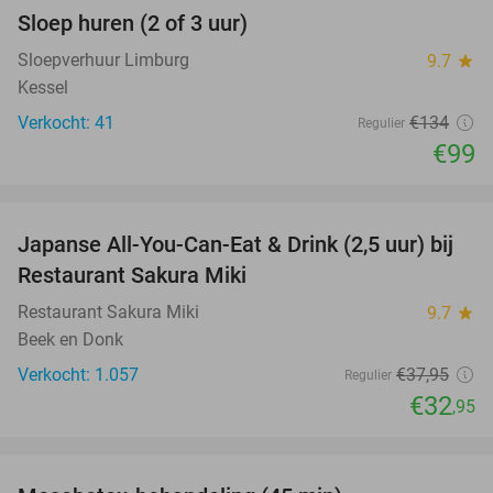
Sloep huren (2 of 3 uur)
26%
Sloepverhuur Limburg
9.7
star
Kessel
Verkocht: 41
€134
Regulier
€99
favorite_border
Japanse All-You-Can-Eat & Drink (2,5 uur) bij
13%
Restaurant Sakura Miki
Restaurant Sakura Miki
9.7
star
Beek en Donk
Verkocht: 1.057
€37
,95
Regulier
€32
,95
favorite_border