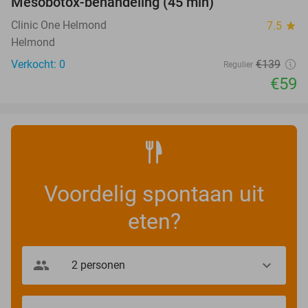
Mesobotox-behandeling (45 min)
58%
NEW
TODAY
Clinic One Helmond
7.5
star
Helmond
Verkocht: 0
€139
Regulier
€59
Voordelig spontaan uit
eten?