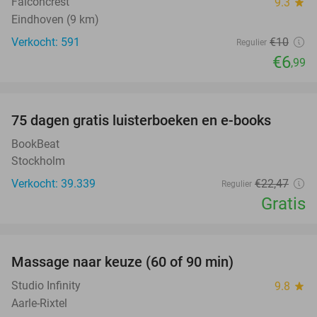
Falconcrest
9.3
star
Eindhoven (9 km)
Verkocht: 591
€10
Regulier
€6
,99
favorite_border
100%
75 dagen gratis luisterboeken en e-books
BookBeat
Stockholm
Verkocht: 39.339
€22
,47
Regulier
Gratis
favorite_border
Massage naar keuze (60 of 90 min)
33%
Studio Infinity
9.8
star
Aarle-Rixtel