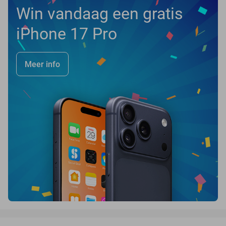
Win vandaag een gratis
iPhone 17 Pro
Meer info
favorite_border