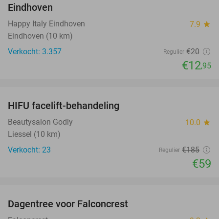
Eindhoven
Happy Italy Eindhoven
7.9
star
Eindhoven (10 km)
Verkocht: 3.357
€20
Regulier
€12
,95
favorite_border
HIFU facelift-behandeling
68%
Beautysalon Godly
10.0
star
Liessel (10 km)
Verkocht: 23
€185
Regulier
€59
favorite_border
Dagentree voor Falconcrest
30%