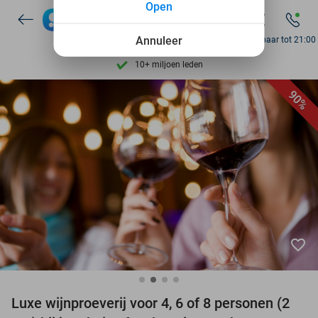
Open
Ontdek 15.000+ deals
7 dagen per week beschikbaar
Annuleer
Bereikbaar tot 21:00
10+ miljoen leden
9,4
op basis van
206.346 reviews
90%
Ontdek 15.000+ deals
7 dagen per week beschikbaar
10+ miljoen leden
favorite_border
Luxe wijnproeverij voor 4, 6 of 8 personen (2