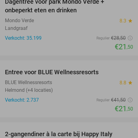
Dagentree voor park Mondo Verde +
25%
onbeperkt eten en drinken
Mondo Verde
8.3
star
Landgraaf
Verkocht: 35.199
€28
,50
Regulier
€21
,50
favorite_border
Entree voor BLUE Wellnessresorts
48%
BLUE Wellnessresorts
8.8
star
Helmond (+4 locaties)
Verkocht: 2.737
€41
,50
Regulier
€21
,50
favorite_border
2-gangendiner à la carte bij Happy Italy
35%