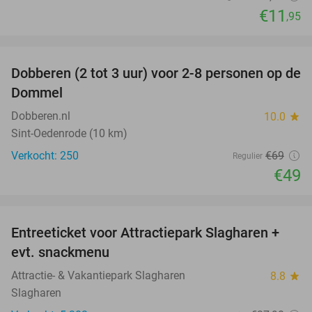
€11
,95
favorite_border
Dobberen (2 tot 3 uur) voor 2-8 personen op de
29%
Dommel
Dobberen.nl
10.0
star
Sint-Oedenrode (10 km)
Verkocht: 250
€69
Regulier
€49
favorite_border
Entreeticket voor Attractiepark Slagharen +
41%
evt. snackmenu
Attractie- & Vakantiepark Slagharen
8.8
star
Slagharen