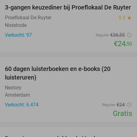
3-gangen keuzediner bij Proeflokaal De Ruyter
33%
Proeflokaal De Ruyter
9.5
star
Nistelrode
Verkocht: 97
€36
,55
Regulier
€24
,50
favorite_border
100%
60 dagen luisterboeken en e-books (20
luisteruren)
Nextory
Amsterdam
Verkocht: 6.474
€24
Regulier
Gratis
favorite_border