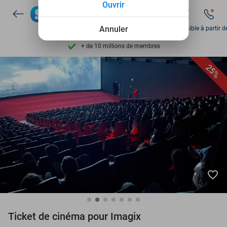
Ouvrir
Découvrez + de 15.000 deals
Disponible 7 jours par semaine
Annuler
Disponible à partir d
+ de 10 millions de membres
9,4
basé sur
206 123 avis
25%
Découvrez + de 15.000 deals
Disponible 7 jours par semaine
+ de 10 millions de membres
favorite_border
Ticket de cinéma pour Imagix