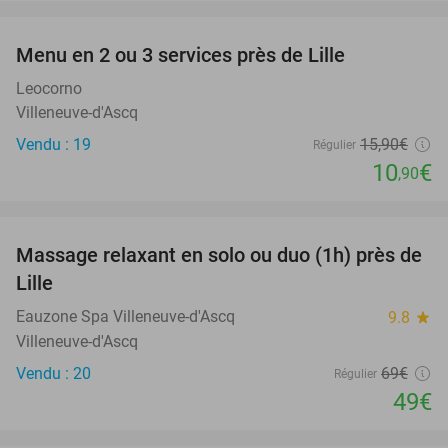
favorite_border
Menu en 2 ou 3 services près de Lille
31%
Leocorno
Villeneuve-d'Ascq
Vendu : 19
15
,90
€
Régulier
10
€
,90
favorite_border
Massage relaxant en solo ou duo (1h) près de
29%
Lille
Eauzone Spa Villeneuve-d'Ascq
9.8
star
Villeneuve-d'Ascq
Vendu : 20
69€
Régulier
49€
favorite_border