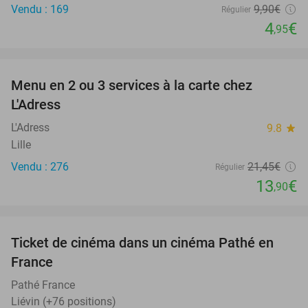
Vendu : 169
9
,90
€
Régulier
4
€
,95
favorite_border
Menu en 2 ou 3 services à la carte chez
35%
L'Adress
L'Adress
9.8
star
Lille
Vendu : 276
21
,45
€
Régulier
13
€
,90
favorite_border
Ticket de cinéma dans un cinéma Pathé en
40%
France
Pathé France
Liévin (+76 positions)