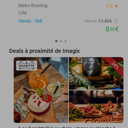
Metro Bowling
9.6
star
Lille
Vendu : 568
11
,40
€
Régulier
8
€
,90
Deals à proximité de Imagix
34%
favorite_border