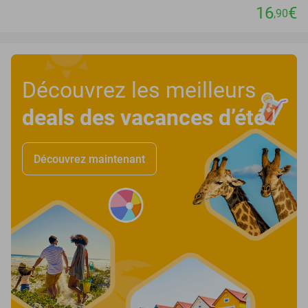
16
€
,90
Découvrez les meilleurs
deals des vacances d’été
!
Découvrez maintenant