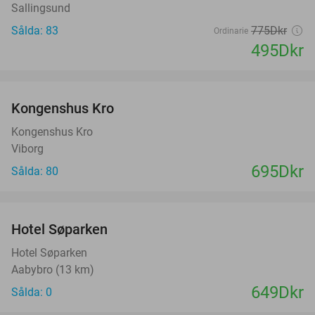
Sallingsund
Sålda: 83
775Dkr
Ordinarie
495Dkr
favorite_border
Kongenshus Kro
Kongenshus Kro
Viborg
695Dkr
Sålda: 80
favorite_border
Hotel Søparken
Hotel Søparken
Aabybro (13 km)
649Dkr
Sålda: 0