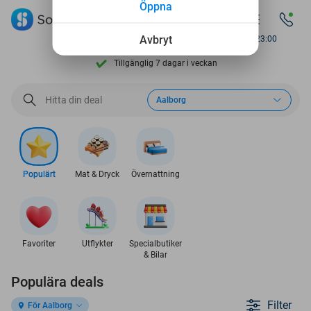
Öppna
Upptäck 15,000+ deals
Avbryt
Available until 23:00
Tillgänglig 7 dagar i veckan
10+ millioner medlemar
Aalborg
9,4
Baserat på
205 872 reviews
Upptäck 15,000+ deals
Tillgänglig 7 dagar i veckan
Populärt
Mat & Dryck
Övernattning
10+ millioner medlemar
Favoriter
Utflykter
Specialbutiker
& Bilar
Populära deals
Filter
För Aalborg