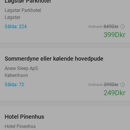
Løgstør Parkhotel
53%
Løgstør Parkhotel
Løgstør
Sålda: 224
849Dkr
Ordinarie
399Dkr
favorite_border
Sommerdyne eller kølende hovedpude
38%
Anew Sleep ApS
København
Sålda: 72
399Dkr
Ordinarie
249Dkr
favorite_border
Hotel Pinenhus
36%
Hotel Pinenhus