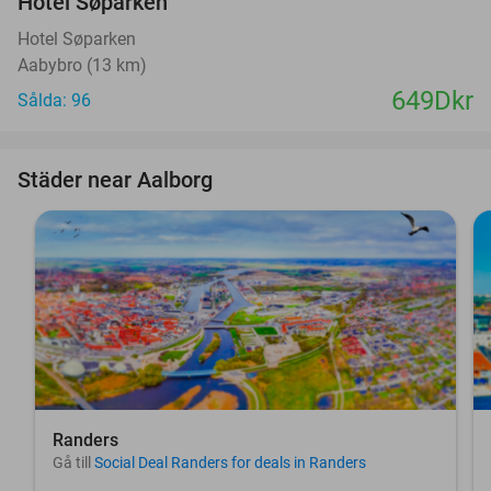
Hotel Søparken
Hotel Søparken
Aabybro (13 km)
649Dkr
Sålda: 96
Städer near Aalborg
Randers
Gå till
Social Deal Randers for deals in Randers