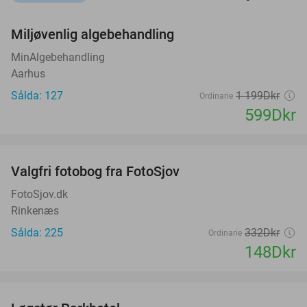
favorite_border
Miljøvenlig algebehandling
50%
MinAlgebehandling
Aarhus
Sålda: 127
1 199Dkr
Ordinarie
599Dkr
favorite_border
Valgfri fotobog fra FotoSjov
55%
FotoSjov.dk
Rinkenæs
Sålda: 225
332Dkr
Ordinarie
148Dkr
favorite_border