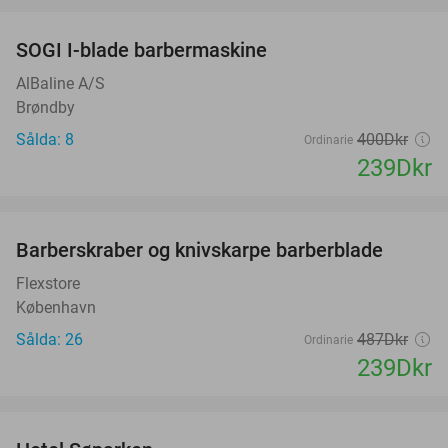
favorite_border
SOGI I-blade barbermaskine
40%
AlBaline A/S
Brøndby
Sålda: 8
400Dkr
Ordinarie
239Dkr
favorite_border
Barberskraber og knivskarpe barberblade
51%
Flexstore
København
Sålda: 26
487Dkr
Ordinarie
239Dkr
favorite_border