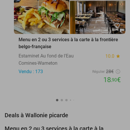
favorite_border
Menu en 2 ou 3 services à la carte à la frontière
belgo-française
Estaminet Au fond de l'Eau
10.0
star
Comines-Warneton
Vendu : 173
28€
Régulier
18
€
,90
favorite_border
Deals à Wallonie picarde
Menu en 2 ou 3 services à la carte à la