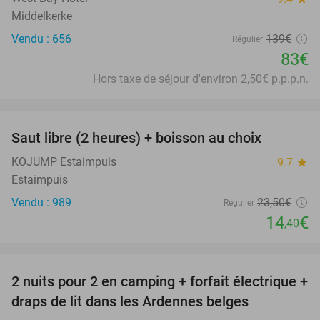
Middelkerke
Vendu : 656
139€
Régulier
83€
Hors taxe de séjour d'environ 2,50€ p.p.p.n.
favorite_border
Saut libre (2 heures) + boisson au choix
39%
KOJUMP Estaimpuis
9.7
star
Estaimpuis
Vendu : 989
23
,50
€
Régulier
14
€
,40
favorite_border
2 nuits pour 2 en camping + forfait électrique +
33%
draps de lit dans les Ardennes belges