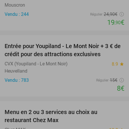
Mouscron
Vendu : 244
24
,90
€
Régulier
19
€
,90
favorite_border
Entrée pour Youpiland - Le Mont Noir + 3 € de
47%
crédit pour des attractions exclusives
CVX (Youpiland - Le Mont Noir)
8.9
star
Heuvelland
Vendu : 783
15€
Régulier
8€
favorite_border
Menu en 2 ou 3 services au choix au
32%
restaurant Chez Max