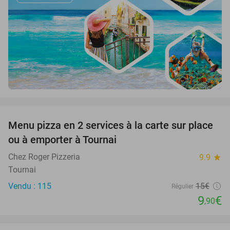
favorite_border
Menu pizza en 2 services à la carte sur place
34%
ou à emporter à Tournai
Chez Roger Pizzeria
9.9
star
Tournai
Vendu : 115
15€
Régulier
9
€
,90
favorite_border