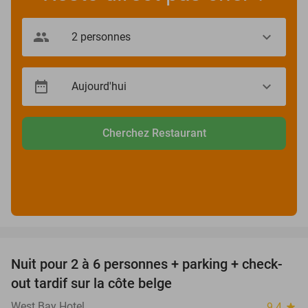
Cherchez Restaurant
favorite_border
Nuit pour 2 à 6 personnes + parking + check-
40%
out tardif sur la côte belge
West Bay Hotel
9.4
star