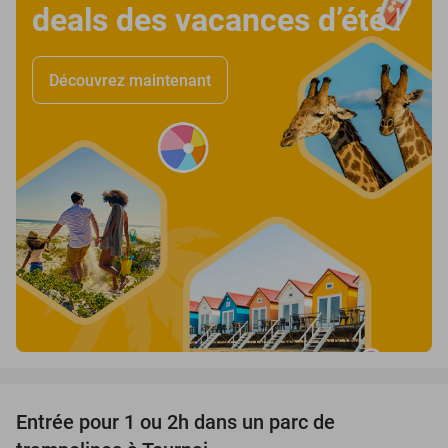
deals des vacances d’été
!
Découvrez maintenant
favorite_border
Entrée pour 1 ou 2h dans un parc de
21%