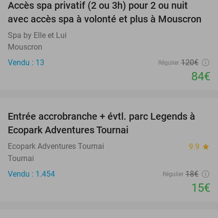
Accès spa privatif (2 ou 3h) pour 2 ou nuit
30%
avec accès spa à volonté et plus à Mouscron
Spa by Elle et Lui
Mouscron
Vendu : 13
120€
Régulier
84€
favorite_border
Entrée accrobranche + évtl. parc Legends à
17%
Ecopark Adventures Tournai
Ecopark Adventures Tournai
9.9
star
Tournai
Vendu : 1.454
18€
Régulier
15€
favorite_border