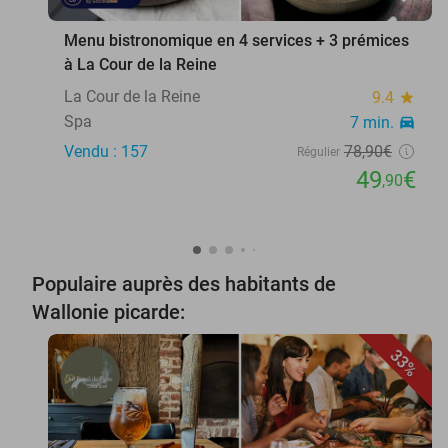
Menu bistronomique en 4 services + 3 prémices
à La Cour de la Reine
La Cour de la Reine
9.4
star
Spa
7 min.
directions_car
Vendu : 157
78
,90
€
Régulier
49
€
,90
Populaire auprès des habitants de
Wallonie picarde:
33%