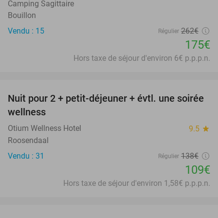
Camping Sagittaire
Bouillon
Vendu : 15
262€
Régulier
175€
Hors taxe de séjour d'environ 6€ p.p.p.n.
favorite_border
Nuit pour 2 + petit-déjeuner + évtl. une soirée
21%
wellness
Otium Wellness Hotel
9.5
star
Roosendaal
Vendu : 31
138€
Régulier
109€
Hors taxe de séjour d'environ 1,58€ p.p.p.n.
favorite_border