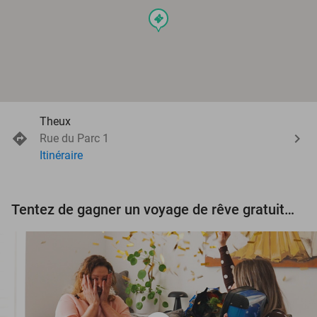
events
Theux
Rue du Parc 1
Itinéraire
Tentez de gagner un voyage de rêve gratuit d'une valeur de 3.000 € !