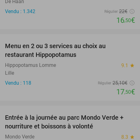
De Haan
Vendu : 1.342
22€
Régulier
16
€
,50
favorite_border
Menu en 2 ou 3 services au choix au
30%
restaurant Hippopotamus
Hippopotamus Lomme
9.1
star
Lille
Vendu : 118
25
,10
€
Régulier
17
€
,50
favorite_border
Entrée à la journée au parc Mondo Verde +
25%
nourriture et boissons à volonté
Mondo Verde
8.3
star