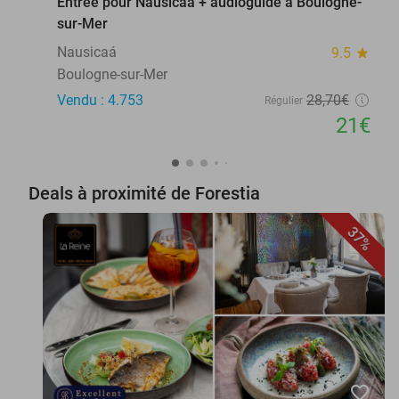
Entrée pour Nausicaá + audioguide à Boulogne-
sur-Mer
Nausicaá
9.5
star
Boulogne-sur-Mer
Vendu : 4.753
28
,70
€
Régulier
21€
Deals à proximité de Forestia
37%
favorite_border