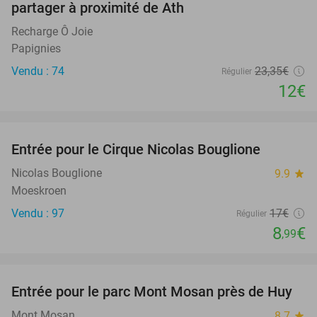
partager à proximité de Ath
Recharge Ô Joie
Papignies
Vendu : 74
23
,35
€
Régulier
12€
favorite_border
Entrée pour le Cirque Nicolas Bouglione
47%
Nicolas Bouglione
9.9
star
Moeskroen
Vendu : 97
17€
Régulier
8
€
,99
favorite_border
Entrée pour le parc Mont Mosan près de Huy
26%
Mont Mosan
8.7
star