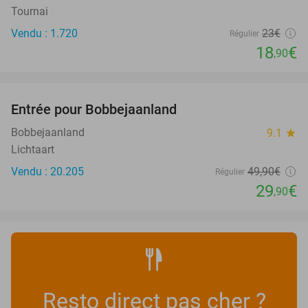
Tournai
Vendu : 1.720
23€
Régulier
18
€
,90
favorite_border
Entrée pour Bobbejaanland
40%
Bobbejaanland
9.1
star
Lichtaart
Vendu : 20.205
49
,90
€
Régulier
29
€
,90
Resto direct pas cher ?