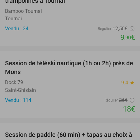
trampolines à Tournai
Bamboo Tournai
Tournai
Vendu : 34
12
,50
€
Régulier
9
€
,90
favorite_border
Session de téléski nautique (1h ou 2h) près de
31%
Mons
Dock 79
9.4
star
Saint-Ghislain
Vendu : 114
26€
Régulier
18€
favorite_border
Session de paddle (60 min) + tapas au choix à
49%