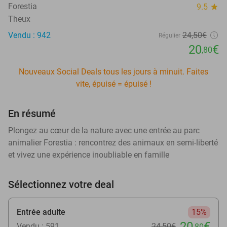
Forestia
9.5
star
Theux
Vendu : 942
24
,50
€
Régulier
20
€
,80
Nouveaux Social Deals tous les jours à minuit. Faites
vite, épuisé = épuisé !
En résumé
Plongez au cœur de la nature avec une entrée au parc
animalier Forestia : rencontrez des animaux en semi-liberté
et vivez une expérience inoubliable en famille
Sélectionnez votre deal
Entrée adulte
15%
20
€
Vendu : 591
24
,50
€
,80