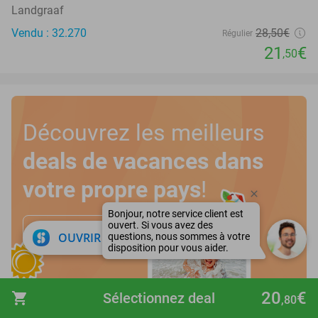
Landgraaf
Vendu : 32.270
28
,50
€
Régulier
21
€
,50
Découvrez les meilleurs
deals de vacances dans
votre propre pays
!
Découvrez ici
close
OUVRIR DANS L'APPLI
20
€
shopping_cart
Sélectionnez deal
,80