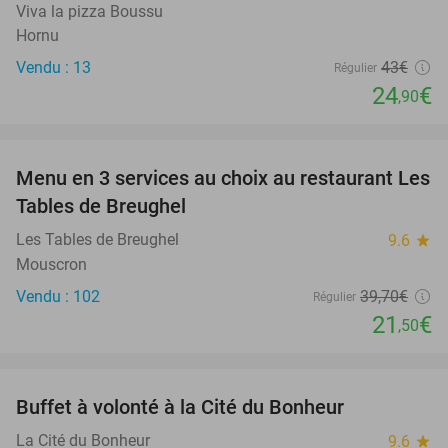
Viva la pizza Boussu
Hornu
Vendu : 13
43€
Régulier
24
€
,90
favorite_border
Menu en 3 services au choix au restaurant Les
46%
Tables de Breughel
Les Tables de Breughel
9.6
star
Mouscron
Vendu : 102
39
,70
€
Régulier
21
€
,50
favorite_border
Buffet à volonté à la Cité du Bonheur
20%
La Cité du Bonheur
9.6
star