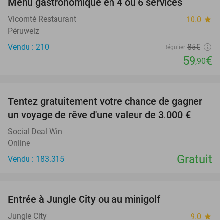
Menu gastronomique en 4 ou 6 services
30%
Vicomté Restaurant
10.0
star
Péruwelz
Vendu : 210
85€
Régulier
59
€
,90
favorite_border
Tentez gratuitement votre chance de gagner
un voyage de rêve d'une valeur de 3.000 €
Social Deal Win
Online
Gratuit
Vendu : 183.315
favorite_border
Entrée à Jungle City ou au minigolf
18%
Jungle City
9.0
star