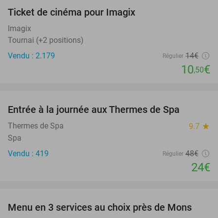
Ticket de cinéma pour Imagix
25%
Imagix
Tournai (+2 positions)
Vendu : 2.179
14€
Régulier
10
€
,50
favorite_border
Entrée à la journée aux Thermes de Spa
50%
Thermes de Spa
9.7
star
Spa
Vendu : 419
48€
Régulier
24€
favorite_border
Menu en 3 services au choix près de Mons
42%