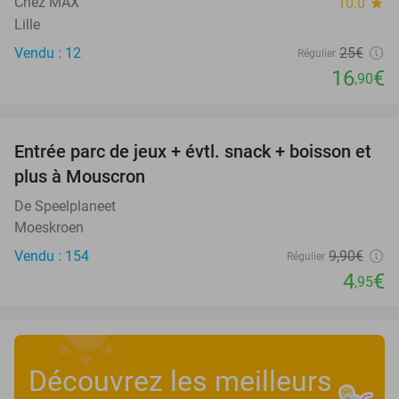
Chez MAX
10.0
star
Lille
Vendu : 12
25€
Régulier
16
€
,90
favorite_border
Entrée parc de jeux + évtl. snack + boisson et
50%
plus à Mouscron
De Speelplaneet
Moeskroen
Vendu : 154
9
,90
€
Régulier
4
€
,95
Découvrez les meilleurs