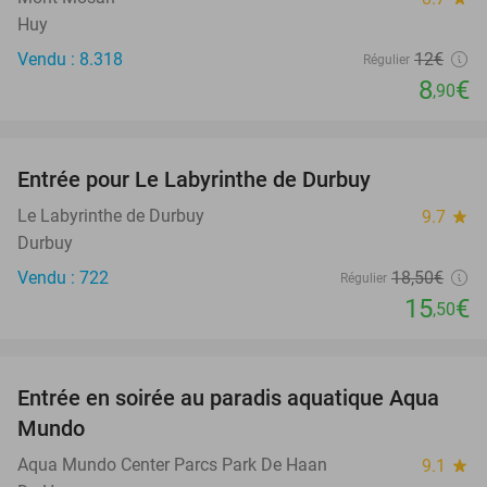
Huy
Vendu : 8.318
12€
Régulier
8
€
,90
favorite_border
Entrée pour Le Labyrinthe de Durbuy
16%
Le Labyrinthe de Durbuy
9.7
star
Durbuy
Vendu : 722
18
,50
€
Régulier
15
€
,50
favorite_border
Entrée en soirée au paradis aquatique Aqua
25%
Mundo
Aqua Mundo Center Parcs Park De Haan
9.1
star