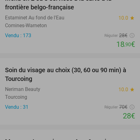
33%
frontière belgo-française
Estaminet Au fond de l'Eau
10.0
star
Comines-Warneton
Vendu : 173
28€
Régulier
18
€
,90
favorite_border
Soin du visage au choix (30, 60 ou 90 min) à
60%
Tourcoing
Neriman Beauty
10.0
star
Tourcoing
Vendu : 31
70€
Régulier
28€
favorite_border