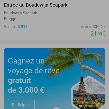
Entrée au Boudewijn Seapark
35%
Boudewijn Seapark
Brugge
Vendu : 3.913
33€
Régulier
21
€
,50
Gagnez un
voyage de rêve
gratuit
de 3.000 €
Participez!