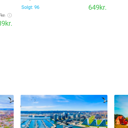
649kr.
Solgt: 96
kr.
9kr.