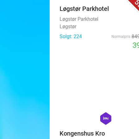
5
Løgstør Parkhotel
Løgstør Parkhotel
Løgstør
Solgt: 224
849
Normalpris
39
hexagon
hotel
Kongenshus Kro