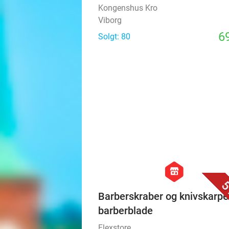
Kongenshus Kro
Viborg
69
Solgt: 80
hexagon
store
5
Barberskraber og knivskarpe
barberblade
Flexstore