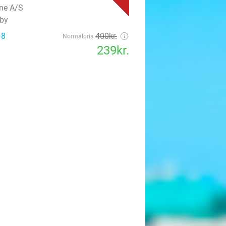
ine A/S
by
 8
400kr.
Normalpris
239kr.