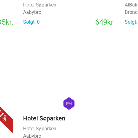
Hotel Søparken
AlBal
Aabybro
Brønd
5kr.
649kr.
Solgt: 0
Solgt:
favorite_border
favorite_border
hexagon
hotel
1%
Hotel Søparken
Hotel Søparken
Aabybro