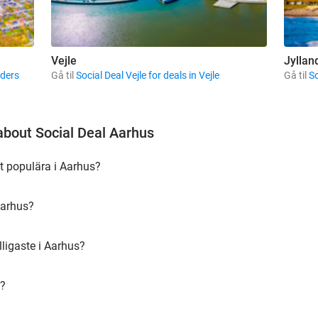
Vejle
Jyllan
nders
Gå til
Social Deal Vejle for deals in Vejle
Gå til
So
about Social Deal Aarhus
t populära i Aarhus?
Aarhus?
lligaste i Aarhus?
s?