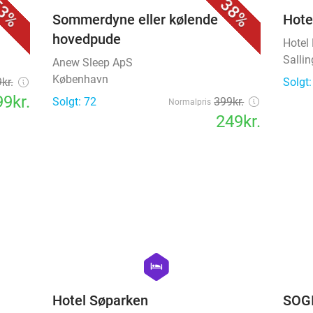
3%
38%
Sommerdyne eller kølende
Hote
hovedpude
Hotel
Salli
Anew Sleep ApS
København
kr.
Solgt:
9kr.
Solgt: 72
399kr.
Normalpris
249kr.
favorite_border
favorite_border
hexagon
hotel
Hotel Søparken
SOGI