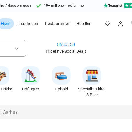
lig 7 dage om ugen
10+ millioner medlemmer
Hjem
I nærheden
Restauranter
Hoteller
06:45:51
keyboard_arrow_down
Til det nye Social Deals
Drikke
Udflugter
Ophold
Specialbutikker
& Biler