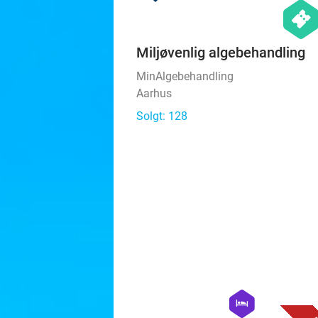
hexago
events
Miljøvenlig algebehandling
MinAlgebehandling
Aarhus
Solgt: 128
hexagon
hotel