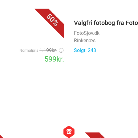
favorite_border
n
50%
Valgfri fotobog fra Fot
FotoSjov.dk
Rinkenæs
1.199kr.
Solgt: 243
Normalpris
599kr.
favorite_border
favorite_border
hexagon
store