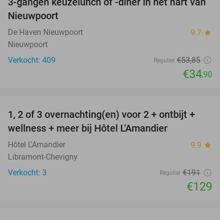
3-gangen keuzelunch of -diner in het hart van
35%
Nieuwpoort
De Haven Nieuwpoort
9.7
star
Nieuwpoort
Verkocht: 409
€53
,85
Regulier
€34
,90
favorite_border
1, 2 of 3 overnachting(en) voor 2 + ontbijt +
32%
NEW
wellness + meer bij Hôtel L'Amandier
TODAY
Hôtel L'Amandier
9.9
star
Libramont-Chevigny
Verkocht: 3
€191
Regulier
€129
favorite_border