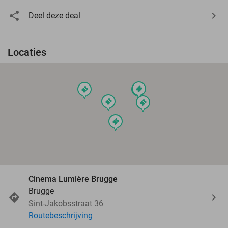
Deel deze deal
Locaties
events
events
events
events
events
events
Cinema Lumière Brugge
Brugge
Sint-Jakobsstraat 36
Routebeschrijving