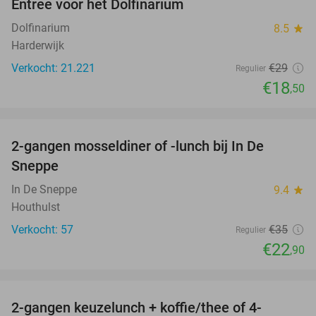
Entree voor het Dolfinarium
36%
Dolfinarium
8.5
star
Harderwijk
Verkocht: 21.221
€29
Regulier
€18
,50
favorite_border
2-gangen mosseldiner of -lunch bij In De
35%
Sneppe
In De Sneppe
9.4
star
Houthulst
Verkocht: 57
€35
Regulier
€22
,90
favorite_border
2-gangen keuzelunch + koffie/thee of 4-
34%