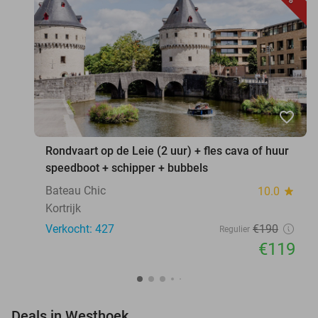
favorite_border
Rondvaart op de Leie (2 uur) + fles cava of huur
speedboot + schipper + bubbels
Bateau Chic
10.0
star
Kortrijk
Verkocht: 427
€190
Regulier
€119
favorite_border
Deals in Westhoek