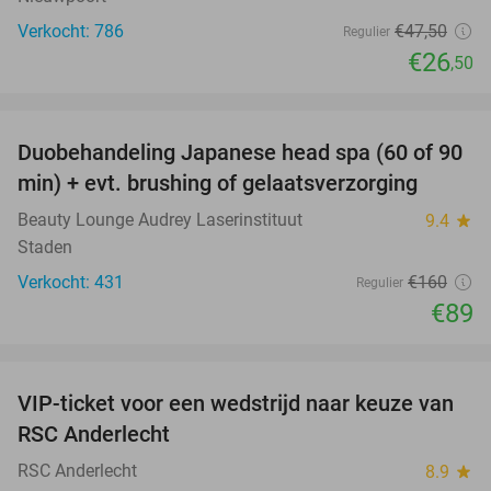
Verkocht: 786
€47
,50
Regulier
€26
,50
favorite_border
Duobehandeling Japanese head spa (60 of 90
44%
min) + evt. brushing of gelaatsverzorging
Beauty Lounge Audrey Laserinstituut
9.4
star
Staden
Verkocht: 431
€160
Regulier
€89
favorite_border
VIP-ticket voor een wedstrijd naar keuze van
70%
SOLD
RSC Anderlecht
OUT
RSC Anderlecht
8.9
star