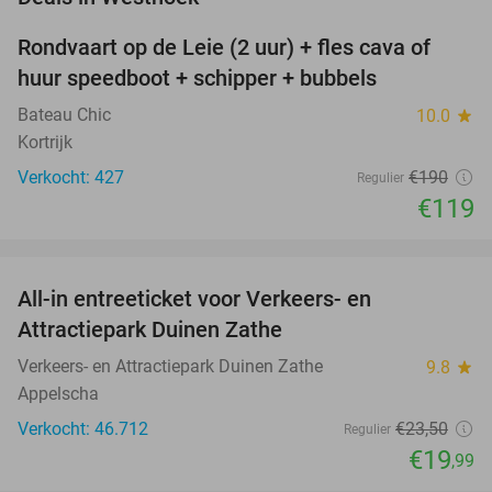
Rondvaart op de Leie (2 uur) + fles cava of
37%
huur speedboot + schipper + bubbels
Bateau Chic
10.0
star
Kortrijk
Verkocht: 427
€190
Regulier
€119
favorite_border
All-in entreeticket voor Verkeers- en
15%
Attractiepark Duinen Zathe
Verkeers- en Attractiepark Duinen Zathe
9.8
star
Appelscha
Verkocht: 46.712
€23
,50
Regulier
€19
,99