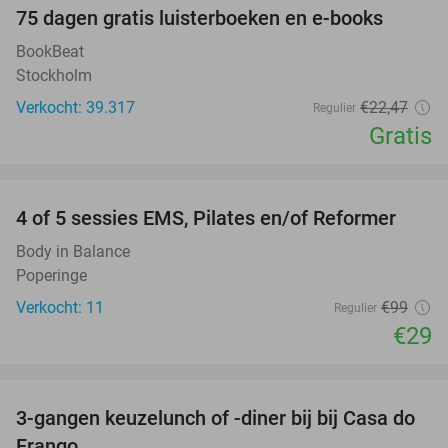
100%
75 dagen gratis luisterboeken en e-books
BookBeat
Stockholm
Verkocht: 39.317
€22
,47
Regulier
Gratis
favorite_border
4 of 5 sessies EMS, Pilates en/of Reformer
71%
Body in Balance
Poperinge
Verkocht: 11
€99
Regulier
€29
favorite_border
3-gangen keuzelunch of -diner bij bij Casa do
34%
Frango