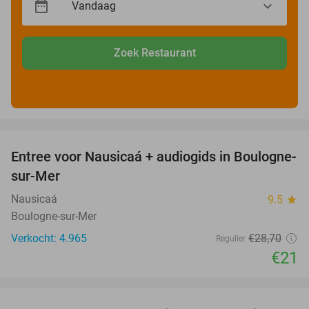
Zoek Restaurant
favorite_border
Entree voor Nausicaá + audiogids in Boulogne-
27%
sur-Mer
Nausicaá
9.5
star
Boulogne-sur-Mer
Verkocht: 4.965
€28
,70
Regulier
€21
favorite_border