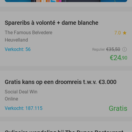
favorite_border
Spareribs à volonté + dame blanche
30%
The Famous Belvedere
7.0
star
Heuvelland
Verkocht: 56
€35
,50
Regulier
€24
,90
favorite_border
Gratis kans op een droomreis t.w.v. €3.000
Social Deal Win
Online
Gratis
Verkocht: 187.115
favorite_border