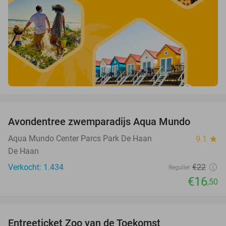
favorite_border
Avondentree zwemparadijs Aqua Mundo
25%
Aqua Mundo Center Parcs Park De Haan
9.1
star
De Haan
Verkocht: 1.434
€22
Regulier
€16
,50
favorite_border
Entreeticket Zoo van de Toekomst