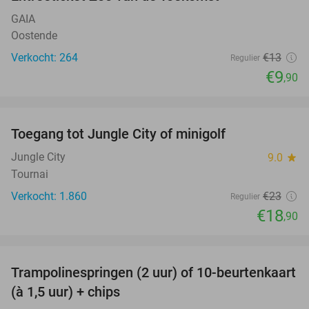
24%
GAIA
Oostende
Verkocht: 264
€13
Regulier
€9
,90
favorite_border
Toegang tot Jungle City of minigolf
18%
Jungle City
9.0
star
Tournai
Verkocht: 1.860
€23
Regulier
€18
,90
favorite_border
Trampolinespringen (2 uur) of 10-beurtenkaart
36%
(à 1,5 uur) + chips