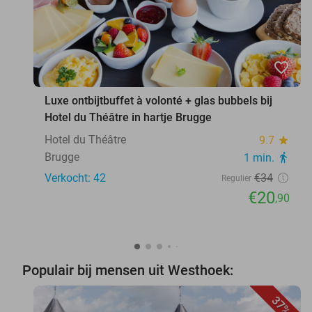
favorite_border
Luxe ontbijtbuffet à volonté + glas bubbels bij
Hotel du Théâtre in hartje Brugge
Hotel du Théâtre
9.7
star
Brugge
1 min.
directions_walk
Verkocht: 42
€34
Regulier
€20
,90
Populair bij mensen uit Westhoek:
37%