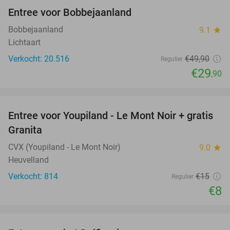
Entree voor Bobbejaanland
40%
Bobbejaanland
9.1
star
Lichtaart
Verkocht: 20.516
€49
,90
Regulier
€29
,90
favorite_border
Entree voor Youpiland - Le Mont Noir + gratis
47%
Granita
CVX (Youpiland - Le Mont Noir)
9.0
star
Heuvelland
Verkocht: 814
€15
Regulier
€8
favorite_border