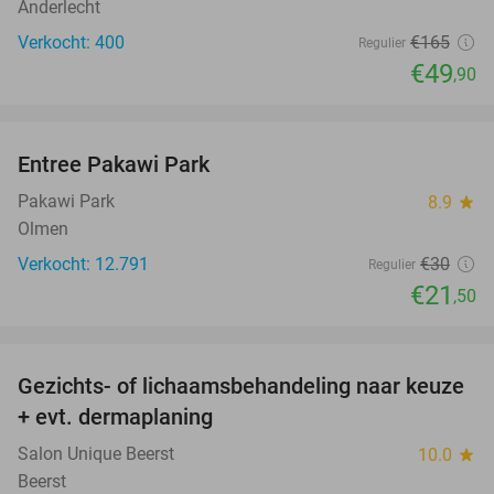
Anderlecht
Verkocht: 400
€165
Regulier
€49
,90
favorite_border
Entree Pakawi Park
28%
Pakawi Park
8.9
star
Olmen
Verkocht: 12.791
€30
Regulier
€21
,50
favorite_border
Gezichts- of lichaamsbehandeling naar keuze
51%
+ evt. dermaplaning
Salon Unique Beerst
10.0
star
Beerst