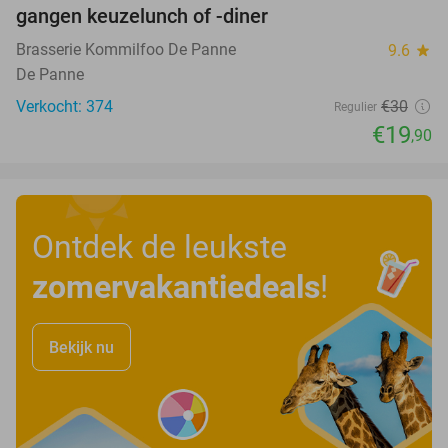
gangen keuzelunch of -diner
Brasserie Kommilfoo De Panne
9.6
star
De Panne
Verkocht: 374
€30
Regulier
€19
,90
Ontdek de leukste
zomervakantiedeals
!
Bekijk nu