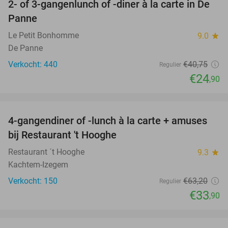
2- of 3-gangenlunch of -diner à la carte in De
39%
Panne
Le Petit Bonhomme
9.0
star
De Panne
Verkocht: 440
€40
,75
Regulier
€24
,90
favorite_border
4-gangendiner of -lunch à la carte + amuses
46%
bij Restaurant 't Hooghe
Restaurant ´t Hooghe
9.3
star
Kachtem-Izegem
Verkocht: 150
€63
,20
Regulier
€33
,90
favorite_border