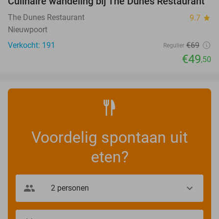
Culinaire wandeling bij The Dunes Restaurant
28%
The Dunes Restaurant
9.7
star
Nieuwpoort
Verkocht: 191
€69
Regulier
€49
,50
Voordelig spontaan uit
eten?