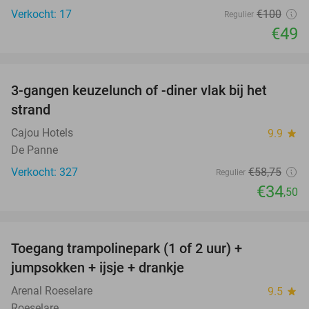
Verkocht: 17
€100
Regulier
€49
favorite_border
3-gangen keuzelunch of -diner vlak bij het
41%
strand
Cajou Hotels
9.9
star
De Panne
Verkocht: 327
€58
,75
Regulier
€34
,50
favorite_border
Toegang trampolinepark (1 of 2 uur) +
47%
jumpsokken + ijsje + drankje
Arenal Roeselare
9.5
star
Roeselare