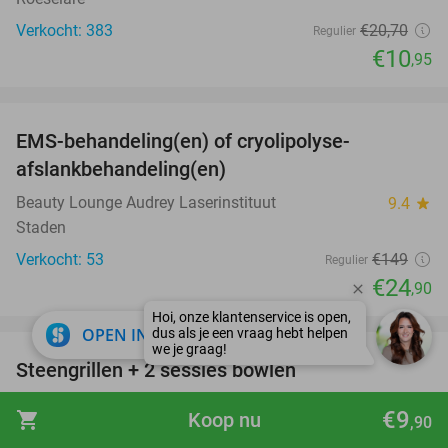
Verkocht: 383
€20
,70
Regulier
€10
,95
favorite_border
EMS-behandeling(en) of cryolipolyse-
83%
afslankbehandeling(en)
Beauty Lounge Audrey Laserinstituut
9.4
star
Staden
Verkocht: 53
€149
Regulier
€24
,90
favorite_border
close
OPEN IN APP
Steengrillen + 2 sessies bowlen
36%
Bowl Inn De Panne
7.5
star
€9
shopping_cart
Koop nu
,90
De Panne