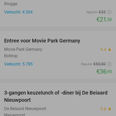
Brugge
Verkocht: 4.264
€33
Regulier
€21
,50
favorite_border
Entree voor Movie Park Germany
38%
Movie Park Germany
9.4
star
Bottrop
Verkocht: 5.785
€59
,90
Regulier
€36
,90
favorite_border
3-gangen keuzelunch of -diner bij De Beiaard
44%
Nieuwpoort
De Beiaard Nieuwpoort
9.6
star
Nieuwpoort