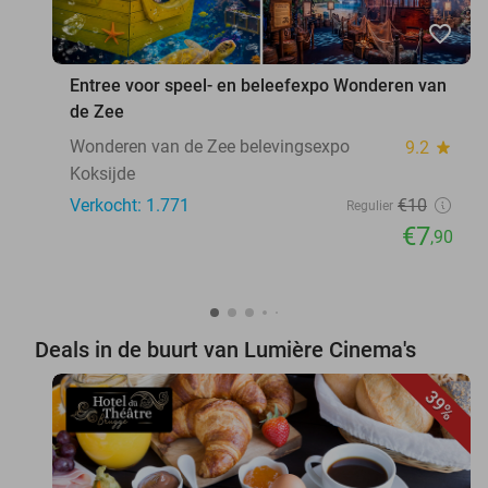
favorite_border
Entree voor speel- en beleefexpo Wonderen van
de Zee
Wonderen van de Zee belevingsexpo
9.2
star
Koksijde
Verkocht: 1.771
€10
Regulier
€7
,90
Deals in de buurt van Lumière Cinema's
39%