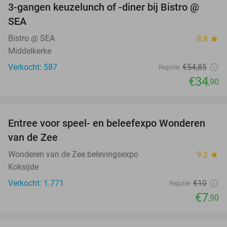
3-gangen keuzelunch of -diner bij Bistro @
36%
SEA
Bistro @ SEA
8.8
star
Middelkerke
Verkocht: 587
€54
,85
Regulier
€34
,90
favorite_border
Entree voor speel- en beleefexpo Wonderen
21%
van de Zee
Wonderen van de Zee belevingsexpo
9.2
star
Koksijde
Verkocht: 1.771
€10
Regulier
€7
,90
favorite_border