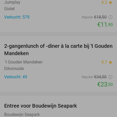
Jumplay
9.3
star
Gistel
Verkocht: 579
€18
,50
Regulier
€11
,90
favorite_border
2-gangenlunch of -diner à la carte bij 't Gouden
32%
Mandeken
´t Gouden Mandeken
9.7
star
Diksmuide
Verkocht: 49
€34
,50
Regulier
€23
,50
favorite_border
Entree voor Boudewijn Seapark
35%
Boudewijn Seapark