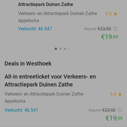
Attractiepark Duinen Zathe
Verkeers- en Attractiepark Duinen Zathe
9.8
star
Appelscha
Verkocht: 46.547
€23
,50
Regulier
€19
,99
favorite_border
Deals in Westhoek
All-in entreeticket voor Verkeers- en
15%
Attractiepark Duinen Zathe
Verkeers- en Attractiepark Duinen Zathe
9.8
star
Appelscha
Verkocht: 46.547
€23
,50
Regulier
€19
,99