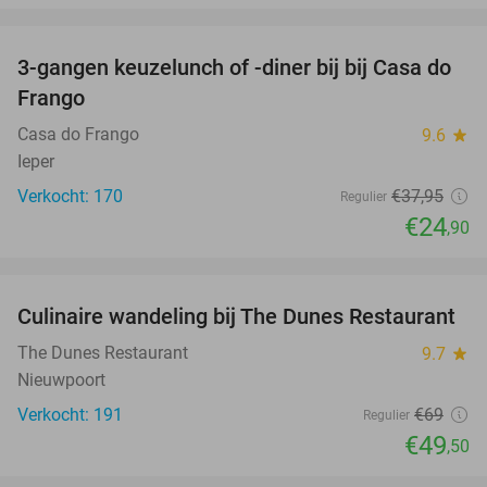
favorite_border
3-gangen keuzelunch of -diner bij bij Casa do
34%
Frango
Casa do Frango
9.6
star
Ieper
Verkocht: 170
€37
,95
Regulier
€24
,90
favorite_border
Culinaire wandeling bij The Dunes Restaurant
28%
The Dunes Restaurant
9.7
star
Nieuwpoort
Verkocht: 191
€69
Regulier
€49
,50
favorite_border