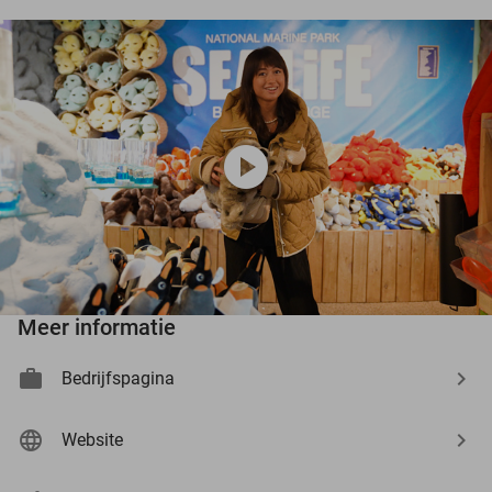
play_circle
Meer informatie
Bedrijfspagina
Website