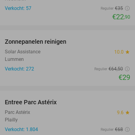
Verkocht: 57
€35
Regulier
€22
,90
favorite_border
Zonnepanelen reinigen
55%
Solar Assistance
10.0
star
Lummen
Verkocht: 272
€64
,50
Regulier
€29
favorite_border
Entree Parc Astérix
30%
Parc Astérix
9.6
star
Plailly
Verkocht: 1.804
€68
Regulier