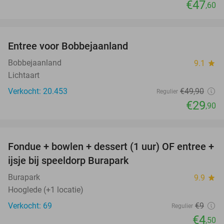
€47
,60
favorite_border
Entree voor Bobbejaanland
40%
Bobbejaanland
9.1
star
Lichtaart
Verkocht: 20.453
€49
,90
Regulier
€29
,90
favorite_border
Fondue + bowlen + dessert (1 uur) OF entree +
50%
ijsje bij speeldorp Burapark
Burapark
9.9
star
Hooglede (+1 locatie)
Verkocht: 69
€9
Regulier
€4
,50