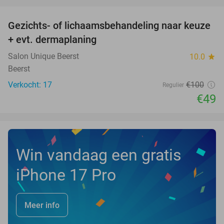
favorite_border
Gezichts- of lichaamsbehandeling naar keuze
51%
+ evt. dermaplaning
Salon Unique Beerst
10.0
star
Beerst
Verkocht: 17
€100
Regulier
€49
Win vandaag een gratis
iPhone 17 Pro
Meer info