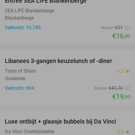
Entree SEA LIFE Blankenberge
20%
SEA LIFE Blankenberge
Blankenberge
Verkocht: 10.745
€21
Regulier
€16
,80
favorite_border
Libanees 3-gangen keuzelunch of -diner
53%
Taste of Sham
9.5
star
Oostende
Verkocht: 694
€41
,70
Regulier
€19
,50
favorite_border
Luxe ontbijt + glaasje bubbels bij Da Vinci
27%
Da Vinci Oostduinkerke
9.5
star