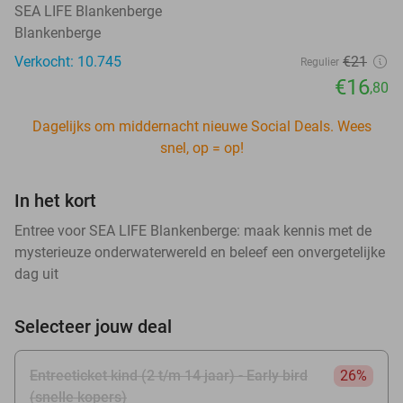
SEA LIFE Blankenberge
Blankenberge
Verkocht: 10.745
€21
Regulier
€16
,80
Dagelijks om middernacht nieuwe Social Deals. Wees
snel, op = op!
In het kort
Entree voor SEA LIFE Blankenberge: maak kennis met de
mysterieuze onderwaterwereld en beleef een onvergetelijke
dag uit
Selecteer jouw deal
Entreeticket kind (2 t/m 14 jaar) - Early bird
26%
(snelle kopers)