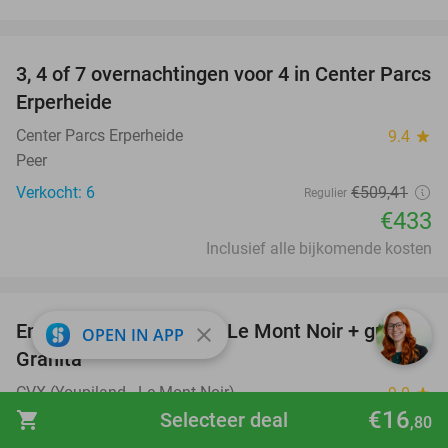
favorite_border
3, 4 of 7 overnachtingen voor 4 in Center Parcs
15%
Erperheide
Center Parcs Erperheide
9.4
star
Peer
Verkocht: 6
€509
,41
Regulier
€433
Inclusief alle bijkomende kosten
favorite_border
Entree voor Youpiland - Le Mont Noir + gratis
47%
close
OPEN IN APP
Granita
CVX (Youpiland - Le Mont Noir)
9.0
star
€16
shopping_cart
Selecteer deal
Heuvelland
,80