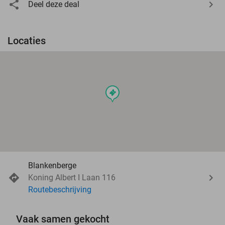
Deel deze deal
Locaties
events
Blankenberge
Koning Albert I Laan 116
Routebeschrijving
Vaak samen gekocht