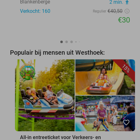
Blankenberge
2 min.
directions_walk
Verkocht: 160
€40
,50
Regulier
€30
Populair bij mensen uit Westhoek:
15%
favorite_border
All-in entreeticket voor Verkeers- en