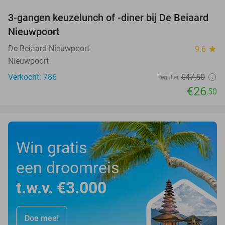
3-gangen keuzelunch of -diner bij De Beiaard
44%
Nieuwpoort
De Beiaard Nieuwpoort
9.6
star
Nieuwpoort
Verkocht: 786
€47
,50
Regulier
€26
,50
Win gratis
een droomreis
t.w.v. €3.000
Doe mee!