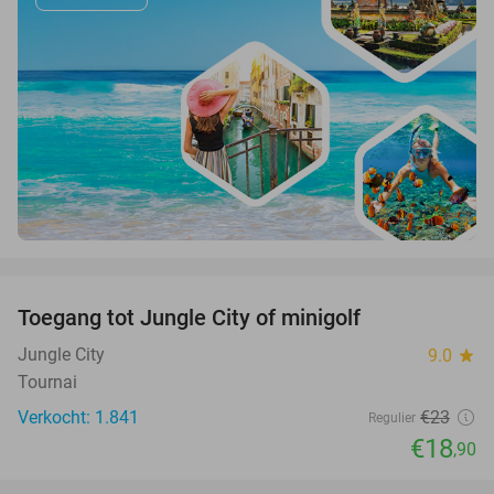
favorite_border
Toegang tot Jungle City of minigolf
18%
Jungle City
9.0
star
Tournai
Verkocht: 1.841
€23
Regulier
€18
,90
favorite_border