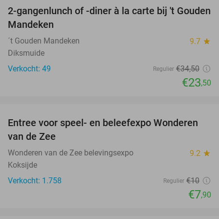
2-gangenlunch of -diner à la carte bij 't Gouden
32%
Mandeken
´t Gouden Mandeken
9.7
star
Diksmuide
Verkocht: 49
€34
,50
Regulier
€23
,50
favorite_border
Entree voor speel- en beleefexpo Wonderen
21%
van de Zee
Wonderen van de Zee belevingsexpo
9.2
star
Koksijde
Verkocht: 1.758
€10
Regulier
€7
,90
favorite_border