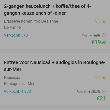
2-gangen keuzelunch + koffie/thee of 4-
34%
gangen keuzelunch of -diner
Brasserie Kommilfoo De Panne
9.6
star
De Panne
Verkocht: 370
€30
Regulier
€19
,90
favorite_border
Entree voor Nausicaá + audiogids in Boulogne-
27%
sur-Mer
Nausicaá
9.5
star
Boulogne-sur-Mer
Verkocht: 4.923
€28
,70
Regulier
€21
favorite_border