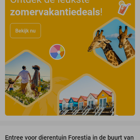
zomervakantiedeals
!
Bekijk nu
favorite_border
Entree voor dierentuin Forestia in de buurt van
15%