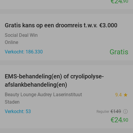
€24
,90
favorite_border
Gratis kans op een droomreis t.w.v. €3.000
Social Deal Win
Online
Gratis
Verkocht: 186.330
favorite_border
EMS-behandeling(en) of cryolipolyse-
83%
afslankbehandeling(en)
Beauty Lounge Audrey Laserinstituut
9.4
star
Staden
Verkocht: 53
€149
Regulier
€24
,90