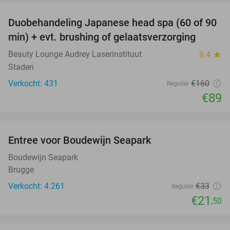
Duobehandeling Japanese head spa (60 of 90
44%
min) + evt. brushing of gelaatsverzorging
Beauty Lounge Audrey Laserinstituut
9.4
star
Staden
Verkocht: 431
€160
Regulier
€89
favorite_border
Entree voor Boudewijn Seapark
35%
Boudewijn Seapark
Brugge
Verkocht: 4.261
€33
Regulier
€21
,50
favorite_border