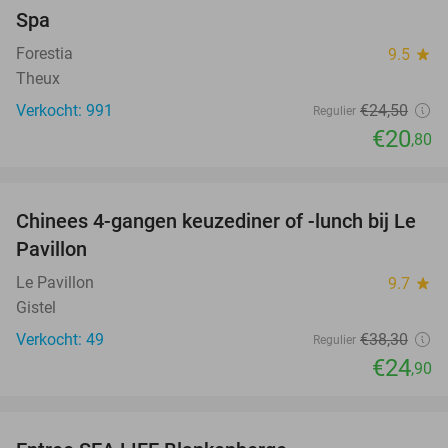
Spa
Forestia
9.5
star
Theux
Verkocht: 991
€24
,50
Regulier
€20
,80
favorite_border
Chinees 4-gangen keuzediner of -lunch bij Le
35%
Pavillon
Le Pavillon
9.7
star
Gistel
Verkocht: 49
€38
,30
Regulier
€24
,90
favorite_border