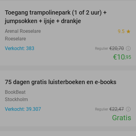
Toegang trampolinepark (1 of 2 uur) +
47%
jumpsokken + ijsje + drankje
Arenal Roeselare
9.5
star
Roeselare
Verkocht: 383
€20
,70
Regulier
€10
,95
favorite_border
100%
75 dagen gratis luisterboeken en e-books
BookBeat
Stockholm
Verkocht: 39.307
€22
,47
Regulier
Gratis
favorite_border