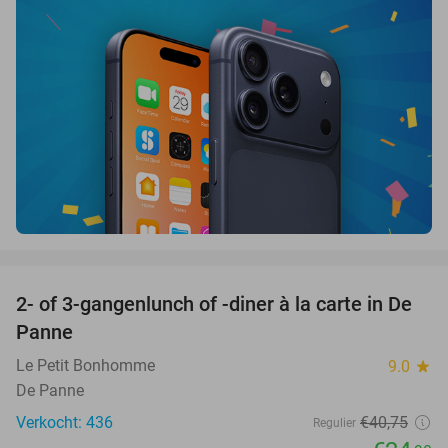
favorite_border
2- of 3-gangenlunch of -diner à la carte in De
39%
Panne
Le Petit Bonhomme
9.0
star
De Panne
Verkocht: 436
€40
,75
Regulier