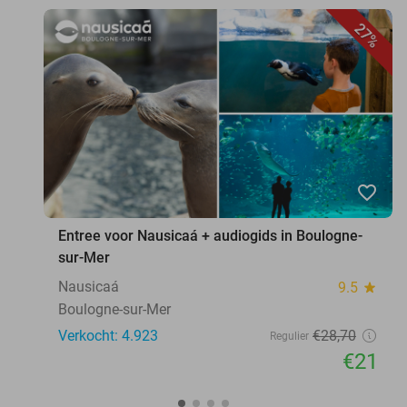
27%
favorite_border
Entree voor Nausicaá + audiogids in Boulogne-
sur-Mer
Nausicaá
9.5
star
Boulogne-sur-Mer
Verkocht: 4.923
€28
,70
Regulier
€21