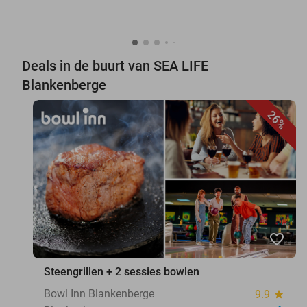
Deals in de buurt van SEA LIFE
Blankenberge
26%
favorite_border
Steengrillen + 2 sessies bowlen
Bowl Inn Blankenberge
9.9
star