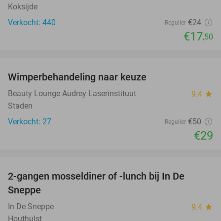
Koksijde
Verkocht: 440
€24
Regulier
€17
,50
favorite_border
Wimperbehandeling naar keuze
42%
Beauty Lounge Audrey Laserinstituut
9.4
star
Staden
Verkocht: 27
€50
Regulier
€29
favorite_border
2-gangen mosseldiner of -lunch bij In De
35%
Sneppe
In De Sneppe
9.4
star
Houthulst