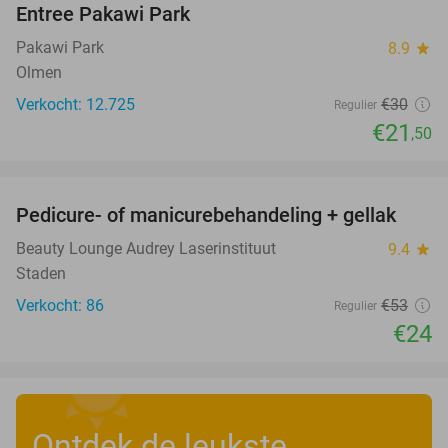
Entree Pakawi Park
28%
Pakawi Park
8.9
star
Olmen
Verkocht: 12.725
€30
Regulier
€21
,50
favorite_border
Pedicure- of manicurebehandeling + gellak
55%
Beauty Lounge Audrey Laserinstituut
9.4
star
Staden
Verkocht: 86
€53
Regulier
€24
Ontdek de leukste