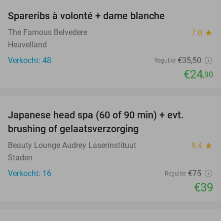
Spareribs à volonté + dame blanche
30%
The Famous Belvedere
7.0
star
Heuvelland
Verkocht: 48
€35
,50
Regulier
€24
,90
favorite_border
Japanese head spa (60 of 90 min) + evt.
48%
brushing of gelaatsverzorging
Beauty Lounge Audrey Laserinstituut
9.4
star
Staden
Verkocht: 16
€75
Regulier
€39
favorite_border