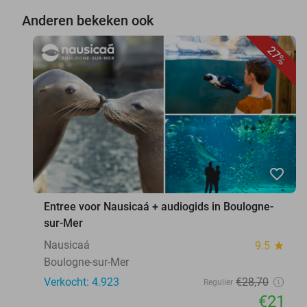
Anderen bekeken ook
27%
favorite_border
Entree voor Nausicaá + audiogids in Boulogne-
sur-Mer
Nausicaá
9.5
star
Boulogne-sur-Mer
Verkocht: 4.923
€28
,70
Regulier
€21