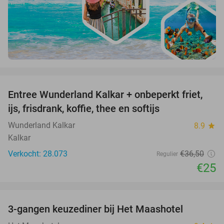
favorite_border
Entree Wunderland Kalkar + onbeperkt friet,
32%
ijs, frisdrank, koffie, thee en softijs
Wunderland Kalkar
8.9
star
Kalkar
Verkocht: 28.073
€36
,50
Regulier
€25
favorite_border
3-gangen keuzediner bij Het Maashotel
38%