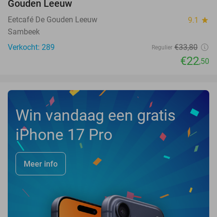
Gouden Leeuw
Eetcafé De Gouden Leeuw
9.1
star
Sambeek
Verkocht: 289
€33
,80
Regulier
€22
,50
Win vandaag een gratis
iPhone 17 Pro
Meer info