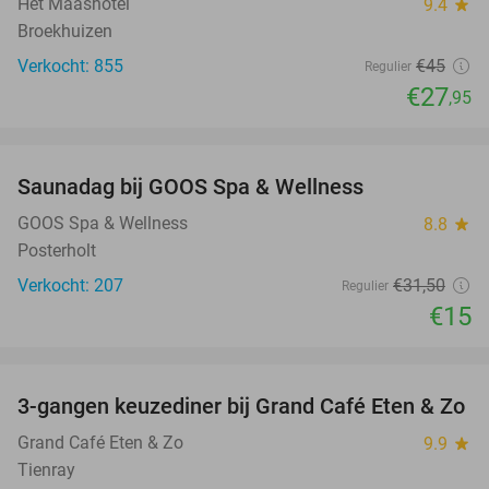
Het Maashotel
9.4
star
Broekhuizen
Verkocht: 855
€45
Regulier
€27
,95
favorite_border
Saunadag bij GOOS Spa & Wellness
52%
GOOS Spa & Wellness
8.8
star
Posterholt
Verkocht: 207
€31
,50
Regulier
€15
favorite_border
3-gangen keuzediner bij Grand Café Eten & Zo
31%
Grand Café Eten & Zo
9.9
star
Tienray