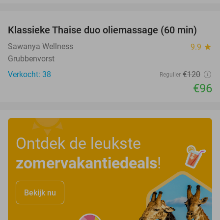
favorite_border
Klassieke Thaise duo oliemassage (60 min)
20%
Sawanya Wellness
9.9
star
Grubbenvorst
Verkocht: 38
€120
Regulier
€96
Ontdek de leukste
zomervakantiedeals
!
Bekijk nu