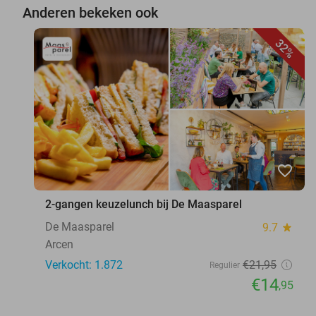
Anderen bekeken ook
32%
favorite_border
2-gangen keuzelunch bij De Maasparel
De Maasparel
9.7
star
Arcen
Verkocht: 1.872
€21
,95
Regulier
€14
,95