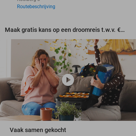
Routebeschrijving
Maak gratis kans op een droomreis t.w.v. €3.000!
play_circle
Vaak samen gekocht