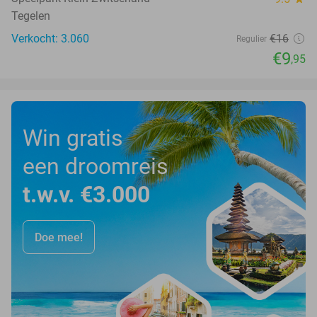
Tegelen
Verkocht: 3.060
€16
Regulier
€9
,95
Win gratis
een droomreis
t.w.v. €3.000
Doe mee!