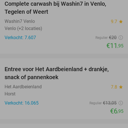
Complete carwash bij Washin7 in Venlo,
40%
Tegelen of Weert
Washin7 Venlo
9.7
star
Venlo (+2 locaties)
Verkocht: 7.607
€20
Regulier
€11
,95
favorite_border
Entree voor Het Aardbeienland + drankje,
47%
snack of pannenkoek
Het Aardbeienland
7.8
star
Horst
Verkocht: 16.065
€13
,05
Regulier
€6
,95