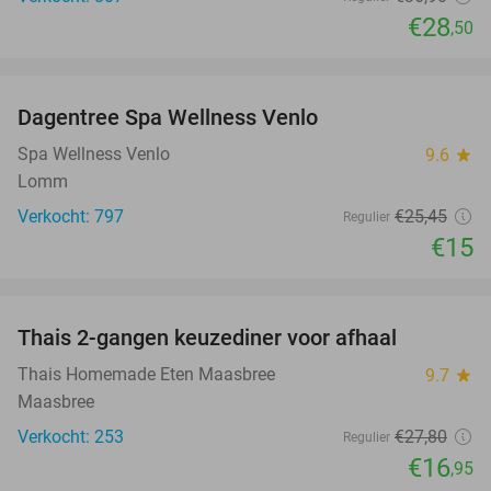
€28
,50
favorite_border
Dagentree Spa Wellness Venlo
41%
Spa Wellness Venlo
9.6
star
Lomm
Verkocht: 797
€25
,45
Regulier
€15
favorite_border
Thais 2-gangen keuzediner voor afhaal
39%
Thais Homemade Eten Maasbree
9.7
star
Maasbree
Verkocht: 253
€27
,80
Regulier
€16
,95