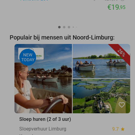
€19
,95
Populair bij mensen uit Noord-Limburg:
26%
NEW
TODAY
favorite_border
Sloep huren (2 of 3 uur)
Sloepverhuur Limburg
9.7
star