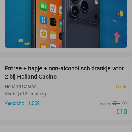
favorite_border
Entree + hapje + non-alcoholisch drankje voor
52%
2 bij Holland Casino
Holland Casino
9.6
star
Venlo (+12 locaties)
Verkocht: 11.009
€21
Regulier
€10
favorite_border