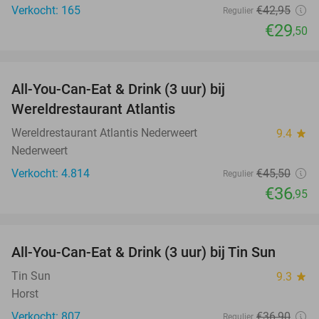
Verkocht: 165
€42
,95
Regulier
€29
,50
favorite_border
All-You-Can-Eat & Drink (3 uur) bij
19%
Wereldrestaurant Atlantis
Wereldrestaurant Atlantis Nederweert
9.4
star
Nederweert
Verkocht: 4.814
€45
,50
Regulier
€36
,95
favorite_border
All-You-Can-Eat & Drink (3 uur) bij Tin Sun
23%
Tin Sun
9.3
star
Horst
Verkocht: 807
€36
,90
Regulier