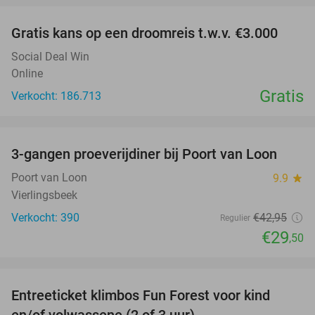
Gratis kans op een droomreis t.w.v. €3.000
Social Deal Win
Online
Gratis
Verkocht: 186.713
favorite_border
3-gangen proeverijdiner bij Poort van Loon
31%
Poort van Loon
9.9
star
Vierlingsbeek
Verkocht: 390
€42
,95
Regulier
€29
,50
favorite_border
Entreeticket klimbos Fun Forest voor kind
20%