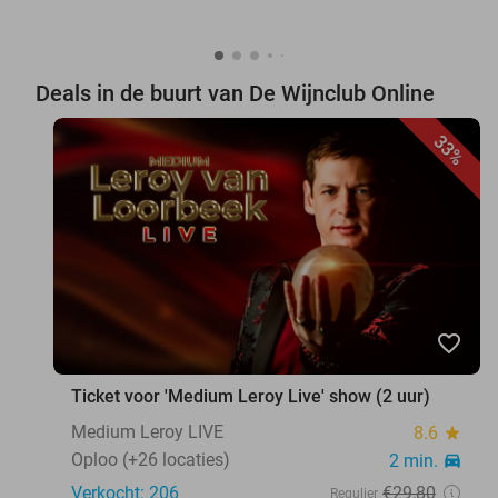
Deals in de buurt van De Wijnclub Online
33%
favorite_border
Ticket voor 'Medium Leroy Live' show (2 uur)
Medium Leroy LIVE
8.6
star
Oploo (+26 locaties)
2 min.
directions_car
Verkocht: 206
€29
,80
Regulier