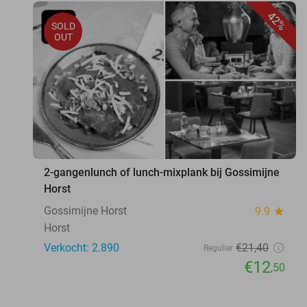
42%
SOLD
OUT
2-gangenlunch of lunch-mixplank bij Gossimijne
Horst
Gossimijne Horst
9.9
star
Horst
Verkocht: 2.890
€21
,40
Regulier
€12
,50