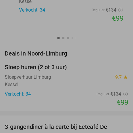
Kessel
Verkocht: 34
€134
Regulier
€99
favorite_border
Deals in Noord-Limburg
Sloep huren (2 of 3 uur)
26%
NEW
TODAY
Sloepverhuur Limburg
9.7
star
Kessel
Verkocht: 34
€134
Regulier
€99
favorite_border
3-gangendiner à la carte bij Eetcafé De
33%