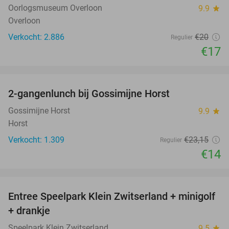
Oorlogsmuseum Overloon
9.9
star
Overloon
Verkocht: 2.886
€20
Regulier
€17
favorite_border
2-gangenlunch bij Gossimijne Horst
40%
Gossimijne Horst
9.9
star
Horst
Verkocht: 1.309
€23
,15
Regulier
€14
favorite_border
Entree Speelpark Klein Zwitserland + minigolf
38%
+ drankje
Speelpark Klein Zwitserland
9.5
star