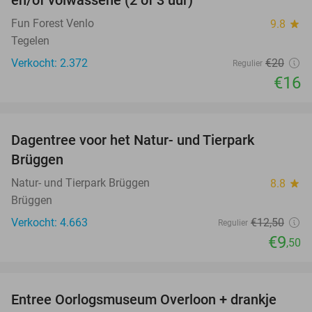
en/of volwassene (2 of 3 uur)
Fun Forest Venlo
9.8
star
Tegelen
Verkocht: 2.372
€20
Regulier
€16
favorite_border
Dagentree voor het Natur- und Tierpark
24%
Brüggen
Natur- und Tierpark Brüggen
8.8
star
Brüggen
Verkocht: 4.663
€12
,50
Regulier
€9
,50
favorite_border
Entree Oorlogsmuseum Overloon + drankje
15%