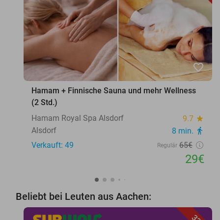
favorite_border
Hamam + Finnische Sauna und mehr Wellness
(2 Std.)
Hamam Royal Spa Alsdorf
9.7
star
Alsdorf
8 min.
directions_walk
Verkauft: 49
65€
Regulär
29€
Beliebt bei Leuten aus Aachen: