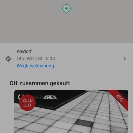
events
Alsdorf
Otto-Wels-Str. 8-10
Wegbeschreibung
Oft zusammen gekauft
49%
SOLD
OUT