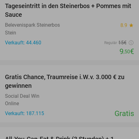
Tageseintritt in den Steinerbos + Pommes mit
37%
Sauce
Belevenispark Steinerbos
8.9
star
Stein
Verkauft: 44.460
15€
Regulär
9
€
,50
favorite_border
Gratis Chance, Traumreise i.W.v. 3.000 € zu
gewinnen
Social Deal Win
Online
Gratis
Verkauft: 187.115
favorite_border