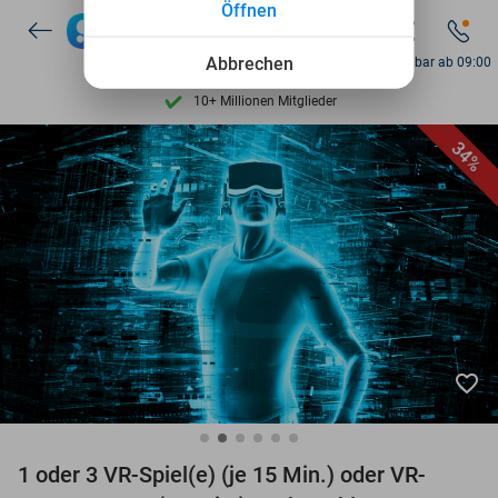
Öffnen
Entdecke 15.000+ Deals
7 Tage die Woche verfügbar
Abbrechen
Erreichbar ab 09:00
10+ Millionen Mitglieder
9,4
basierend auf
206.264 Bewertungen
34%
Entdecke 15.000+ Deals
7 Tage die Woche verfügbar
10+ Millionen Mitglieder
favorite_border
1 oder 3 VR-Spiel(e) (je 15 Min.) oder VR-