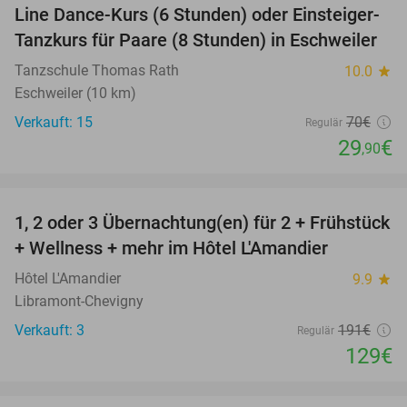
Line Dance-Kurs (6 Stunden) oder Einsteiger-
57%
Tanzkurs für Paare (8 Stunden) in Eschweiler
Tanzschule Thomas Rath
10.0
star
Eschweiler (10 km)
Verkauft: 15
70€
Regulär
29
€
,90
favorite_border
1, 2 oder 3 Übernachtung(en) für 2 + Frühstück
32%
NEW
+ Wellness + mehr im Hôtel L'Amandier
TODAY
Hôtel L'Amandier
9.9
star
Libramont-Chevigny
Verkauft: 3
191€
Regulär
129€
favorite_border