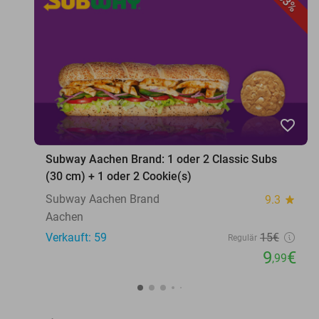
33%
favorite_border
Subway Aachen Brand: 1 oder 2 Classic Subs
(30 cm) + 1 oder 2 Cookie(s)
Subway Aachen Brand
9.3
star
Aachen
Verkauft: 59
15€
Regulär
9
€
,99