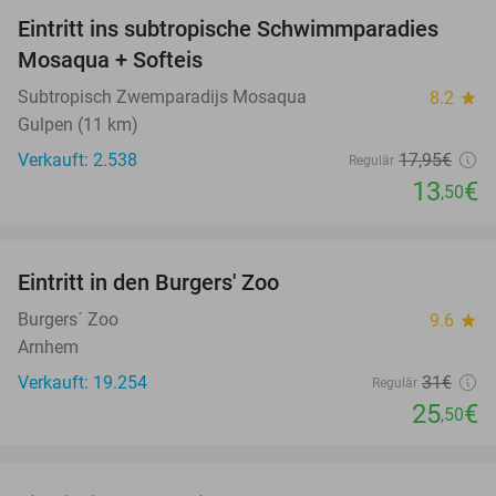
Eintritt ins subtropische Schwimmparadies
25%
Mosaqua + Softeis
Subtropisch Zwemparadijs Mosaqua
8.2
star
Gulpen (11 km)
Verkauft: 2.538
17
,95
€
Regulär
13
€
,50
favorite_border
Eintritt in den Burgers' Zoo
18%
Burgers´ Zoo
9.6
star
Arnhem
Verkauft: 19.254
31€
Regulär
25
€
,50
favorite_border