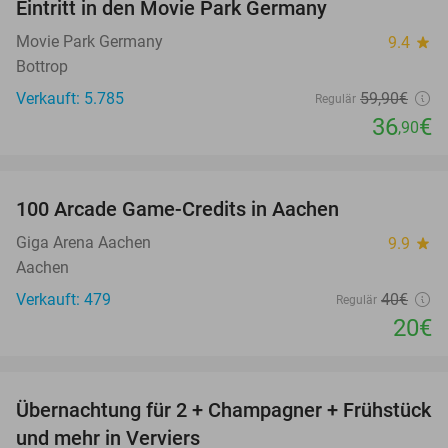
Eintritt in den Movie Park Germany
38%
Movie Park Germany
9.4
star
Bottrop
Verkauft: 5.785
59
,90
€
Regulär
36
€
,90
favorite_border
100 Arcade Game-Credits in Aachen
50%
Giga Arena Aachen
9.9
star
Aachen
Verkauft: 479
40€
Regulär
20€
favorite_border
Übernachtung für 2 + Champagner + Frühstück
43%
und mehr in Verviers