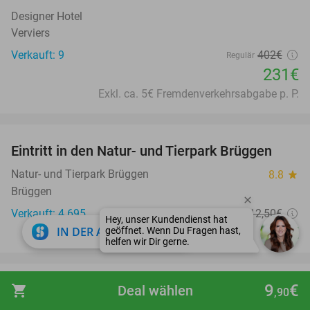
Designer Hotel
Verviers
Verkauft: 9
402€
Regulär
231€
Exkl. ca. 5€ Fremdenverkehrsabgabe p. P.
favorite_border
Eintritt in den Natur- und Tierpark Brüggen
24%
Natur- und Tierpark Brüggen
8.8
star
Brüggen
Verkauft: 4.695
12
,50
€
Regulär
close
9
€
IN DER APP ÖFFNEN
,50
favorite_border
9
€
Mediterranes All-You-Can-Eat-Buffet oder All-
shopping_cart
Deal wählen
23%
,90
You-Can-Eat-Frühstück oder Brunch in Aachen