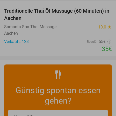
Traditionelle Thai Öl Massage (60 Minuten) in
36%
Aachen
Samanta Spa Thai Massage
10.0
star
Aachen
Verkauft: 123
55€
Regulär
35€
Günstig spontan essen
gehen?