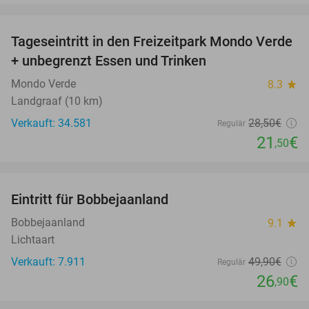
favorite_border
Tageseintritt in den Freizeitpark Mondo Verde
25%
+ unbegrenzt Essen und Trinken
Mondo Verde
8.3
star
Landgraaf (10 km)
Verkauft: 34.581
28
,50
€
Regulär
21
€
,50
favorite_border
Eintritt für Bobbejaanland
46%
Bobbejaanland
9.1
star
Lichtaart
Verkauft: 7.911
49
,90
€
Regulär
26
€
,90
favorite_border