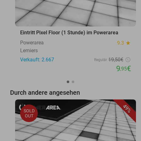
Eintritt Pixel Floor (1 Stunde) im Powerarea
Powerarea
9.3
star
Lemiers
Verkauft: 2.667
19
,50
€
Regulär
9
€
,95
Durch andere angesehen
49%
SOLD
OUT