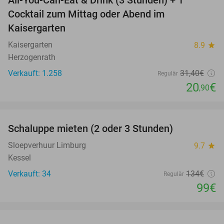
All-You-Can-Eat & Drink (3 Stunden) + 1
33%
Cocktail zum Mittag oder Abend im
Kaisergarten
Kaisergarten
8.9
star
Herzogenrath
Verkauft: 1.258
31
,40
€
Regulär
20
€
,90
favorite_border
Schaluppe mieten (2 oder 3 Stunden)
26%
Sloepverhuur Limburg
9.7
star
Kessel
Verkauft: 34
134€
Regulär
99€
favorite_border