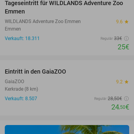
Tageseintritt für WILDLANDS Adventure Zoo
24%
Emmen
WILDLANDS Adventure Zoo Emmen
9.6
star
Emmen
Verkauft: 18.311
33€
Regulär
25€
favorite_border
Eintritt in den GaiaZOO
14%
GaiaZOO
9.2
star
Kerkrade (8 km)
Verkauft: 8.507
28
,50
€
Regulär
24
€
,50