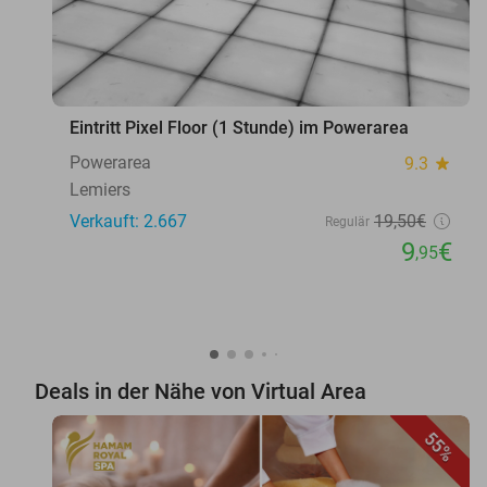
Eintritt Pixel Floor (1 Stunde) im Powerarea
Powerarea
9.3
star
Lemiers
Verkauft: 2.667
19
,50
€
Regulär
9
€
,95
Deals in der Nähe von Virtual Area
55%