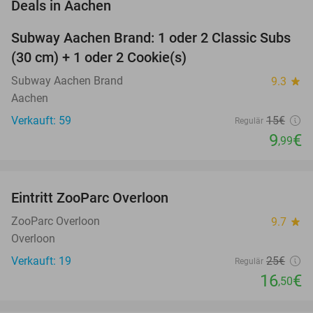
favorite_border
Deals in Aachen
Subway Aachen Brand: 1 oder 2 Classic Subs
33%
(30 cm) + 1 oder 2 Cookie(s)
Subway Aachen Brand
9.3
star
Aachen
Verkauft: 59
15€
Regulär
9
€
,99
favorite_border
Eintritt ZooParc Overloon
34%
NEW
TODAY
ZooParc Overloon
9.7
star
Overloon
Verkauft: 19
25€
Regulär
16
€
,50