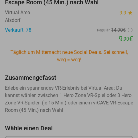
Escape Room (45 Min.) nach Wahl
Virtual Area
9.9
star
Alsdorf
Verkauft: 78
14
,90
€
Regulär
9
€
,90
Täglich um Mitternacht neue Social Deals. Sei schnell,
weg = weg!
Zusammengefasst
Erlebe ein spannendes VR-Erlebnis bei Virtual Area: Du
kannst wählen zwischen 1 Hero Zone VR-Spiel oder 3 Hero
Zone VR-Spielen (je 15 Min.) oder einem vrCAVE VR-Escape
Room (45 Min.) nach Wahl
Wähle einen Deal