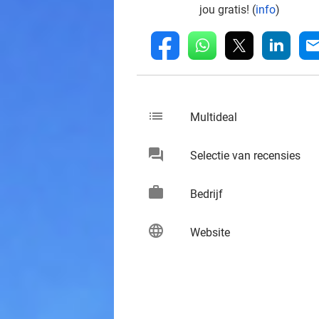
jou gratis! (
info
)
whatsapp
linkedin
fb
mai
list
keybo
Multideal
chat
keybo
Selectie van recensies
work
keybo
Bedrijf
language
keybo
Website