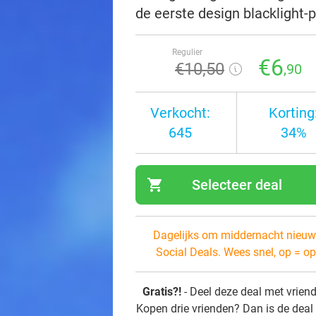
de eerste design blacklight-
Regulier
€6
€10
,50
,90
Verkocht:
Korting
645
34%
shopping_cart
Selecteer deal
navi
Dagelijks om middernacht nieuw
Social Deals. Wees snel, op = op
Gratis?!
- Deel deze deal met vrien
Kopen drie vrienden? Dan is de deal