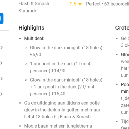
Flash & Smash
9.5
star
Perfect • 63 beoorde
Stabroek
l
Highlights
Grote
Multideal:
Gel
3 o
ard_arrow_right
Glow-in-the-dark-minigolf (18 holes)
€6,90
Glow
week
ard_arrow_right
1 uur pool in the dark (1 t/m 4
het
personen) €14,90
uur
ard_arrow_right
Glow-in-the-dark-minigolf (18 holes)
Pool
+ 1 uur pool in the dark (2 t/m 4
mini
ard_arrow_right
personen) €15,40
tijd
Ga de uitdaging aan tijdens een potje
zat
glow-in-the-dark-minigolfen met maar
uur
liefst 18 holes bij Flash & Smash
Tij
Mooie baan met een junglethema
fee