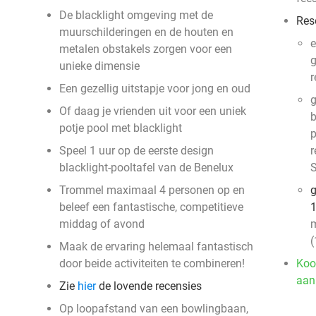
De blacklight omgeving met de
Res
muurschilderingen en de houten en
e
metalen obstakels zorgen voor een
g
unieke dimensie
r
Een gezellig uitstapje voor jong en oud
g
Of daag je vrienden uit voor een uniek
b
potje pool met blacklight
p
Speel 1 uur op de eerste design
r
blacklight-pooltafel van de Benelux
S
Trommel maximaal 4 personen op en
g
beleef een fantastische, competitieve
1
middag of avond
m
(
Maak de ervaring helemaal fantastisch
door beide activiteiten te combineren!
Koo
aan
Zie
hier
de lovende recensies
Op loopafstand van een bowlingbaan,