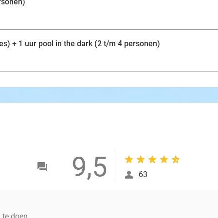
ersonen)
es) + 1 uur pool in the dark (2 t/m 4 personen)
9,5
63
m te doen