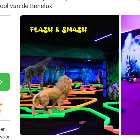
pool van de Benelux
:
gate_next
e
!
den.
 voor