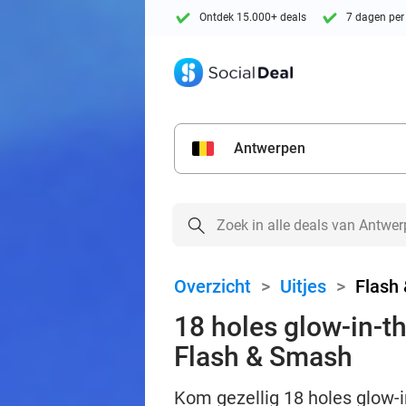
Ontdek 15.000+ deals
7 dagen per
Antwerpen
Overzicht
>
Uitjes
>
Flash
18 holes glow-in-th
Flash & Smash
Kom gezellig 18 holes glow-i