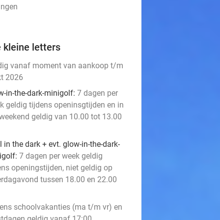
lingen
 kleine letters
dig vanaf moment van aankoop t/m
kt 2026
-in-the-dark-minigolf:
7 dagen per
 geldig tijdens openinsgtijden en in
 weekend geldig van 10.00 tot 13.00
 in the dark + evt. glow-in-the-dark-
golf:
7 dagen per week geldig
ens openingstijden, niet geldig op
erdagavond tussen 18.00 en 22.00
dens schoolvakanties (ma t/m vr) en
stdagen geldig vanaf 17:00