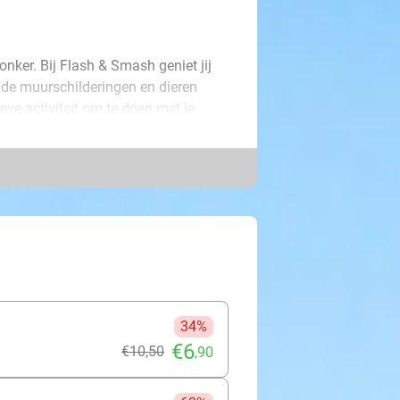
onker. Bij Flash & Smash geniet jij
nde muurschilderingen en dieren
ieve activiteit om te doen met je
de minste slagen en je mag jezelf de
ijk om op de foto te gaan met King
et donker. Speel samen 1 uur aan een
 unieke design is de eerste in de
allend fuchsia-laken. Beleef een
ximaal 4 personen. Maak het moment
 programma!
34%
€6
€10
,50
,90