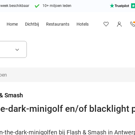
 week beschikbaar
10+ miljoen leden
Home
Dichtbij
Restaurants
Hotels
keyboard_arrow_down
 & Smash
e-dark-minigolf en/of blacklight p
n-the-dark-minigolfen bij Flash & Smash in Antwerp