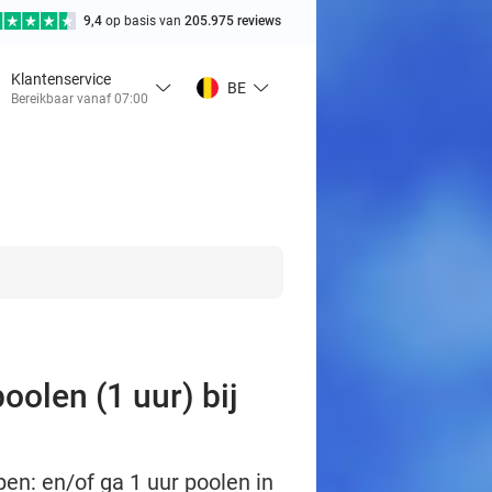
9,4
op basis van
205.975 reviews
Klantenservice
BE
Bereikbaar vanaf 07:00
oolen (1 uur) bij
en: en/of ga 1 uur poolen in