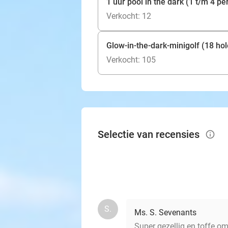
1 uur pool in the dark (1 t/m 4 p
Verkocht: 12
Glow-in-the-dark-minigolf (18 hol
Verkocht: 105
Selectie van recensies
info_outlined
S.
Ms. S. Sevenants
Super gezellig en toffe o