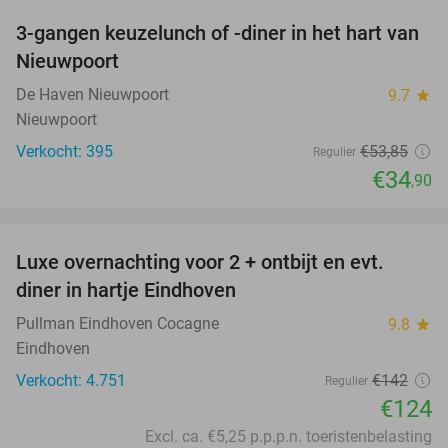
3-gangen keuzelunch of -diner in het hart van
35%
Nieuwpoort
De Haven Nieuwpoort
9.7
star
Nieuwpoort
Verkocht: 395
€53
,85
Regulier
€34
,90
favorite_border
Luxe overnachting voor 2 + ontbijt en evt.
13%
diner in hartje Eindhoven
Pullman Eindhoven Cocagne
9.8
star
Eindhoven
Verkocht: 4.751
€142
Regulier
€124
Excl. ca. €5,25 p.p.p.n. toeristenbelasting