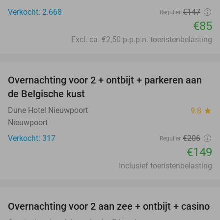
Verkocht: 2.668
€147
Regulier
€85
Excl. ca. €2,50 p.p.p.n. toeristenbelasting
favorite_border
Overnachting voor 2 + ontbijt + parkeren aan
28%
de Belgische kust
Dune Hotel Nieuwpoort
9.8
star
Nieuwpoort
Verkocht: 317
€206
Regulier
€149
Inclusief toeristenbelasting
favorite_border
Overnachting voor 2 aan zee + ontbijt + casino
47%