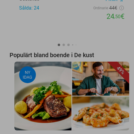
Sålda: 24
44€
Ordinarie
24
€
,50
Populärt bland boende i De kust
49%
NY
IDAG
favorite_border