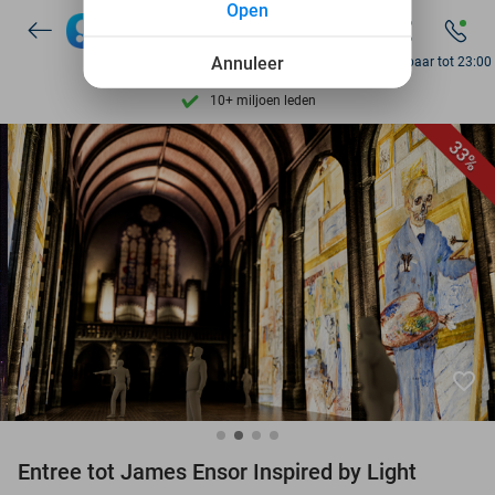
Open
Ontdek 15.000+ deals
7 dagen per week beschikbaar
Annuleer
Bereikbaar tot 23:00
10+ miljoen leden
9,4
op basis van
205.826 reviews
33%
Ontdek 15.000+ deals
7 dagen per week beschikbaar
10+ miljoen leden
favorite_border
Entree tot James Ensor Inspired by Light