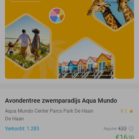
favorite_border
Avondentree zwemparadijs Aqua Mundo
25%
Aqua Mundo Center Parcs Park De Haan
9.1
star
De Haan
Verkocht: 1.283
€22
Regulier
€16
,50