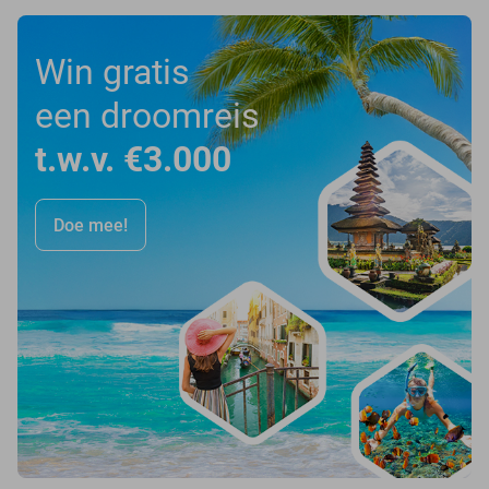
Win gratis
een droomreis
t.w.v. €3.000
Doe mee!