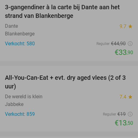
3-gangendiner à la carte bij Dante aan het
24%
strand van Blankenberge
Dante
9.7
star
Blankenberge
Verkocht: 580
€44
,90
Regulier
€33
,90
favorite_border
All-You-Can-Eat + evt. dry aged vlees (2 of 3
29%
uur)
De wereld is klein
7.4
star
Jabbeke
Verkocht: 859
€19
Regulier
€13
,50
favorite_border