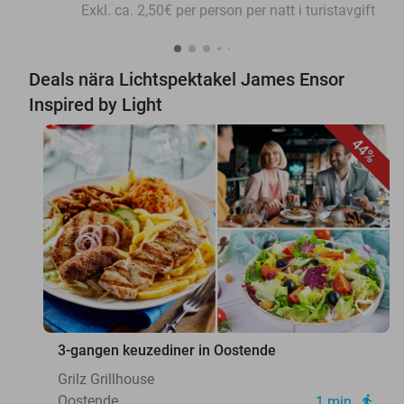
Exkl. ca. 2,50€ per person per natt i turistavgift
Deals nära Lichtspektakel James Ensor
Inspired by Light
44%
favorite_border
3-gangen keuzediner in Oostende
Grilz Grillhouse
Oostende
1 min.
directions_walk