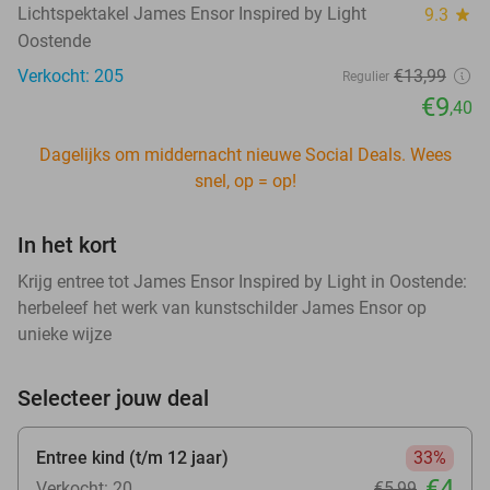
Lichtspektakel James Ensor Inspired by Light
9.3
star
Oostende
Verkocht: 205
€13
,99
Regulier
€9
,40
Dagelijks om middernacht nieuwe Social Deals. Wees
snel, op = op!
In het kort
Krijg entree tot James Ensor Inspired by Light in Oostende:
herbeleef het werk van kunstschilder James Ensor op
unieke wijze
Selecteer jouw deal
Entree kind (t/m 12 jaar)
33%
€4
Verkocht: 20
€5
,99