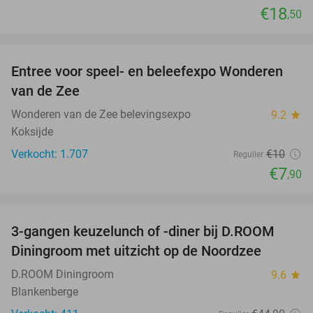
€18
,50
favorite_border
Entree voor speel- en beleefexpo Wonderen
21%
van de Zee
Wonderen van de Zee belevingsexpo
9.2
star
Koksijde
Verkocht: 1.707
€10
Regulier
€7
,90
favorite_border
3-gangen keuzelunch of -diner bij D.ROOM
29%
Diningroom met uitzicht op de Noordzee
D.ROOM Diningroom
9.6
star
Blankenberge