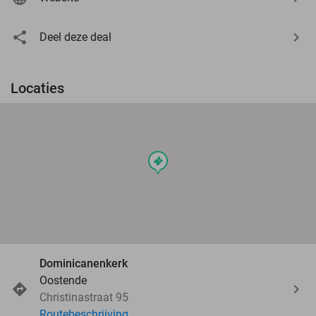
Deel deze deal
Locaties
events
Dominicanenkerk
Oostende
Christinastraat 95
Routebeschrijving