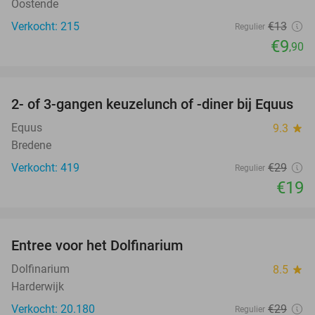
Oostende
Verkocht: 215
€13
Regulier
€9
,90
favorite_border
2- of 3-gangen keuzelunch of -diner bij Equus
34%
Equus
9.3
star
Bredene
Verkocht: 419
€29
Regulier
€19
favorite_border
Entree voor het Dolfinarium
36%
Dolfinarium
8.5
star
Harderwijk
Verkocht: 20.180
€29
Regulier