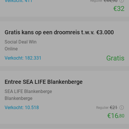
Verkocht: 411
€44
,90
Regulier
€32
favorite_border
Gratis kans op een droomreis t.w.v. €3.000
Social Deal Win
Online
Gratis
Verkocht: 182.331
favorite_border
Entree SEA LIFE Blankenberge
20%
SEA LIFE Blankenberge
Blankenberge
Verkocht: 10.518
€21
Regulier
€16
,80