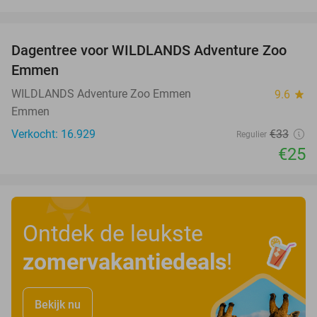
favorite_border
Dagentree voor WILDLANDS Adventure Zoo
24%
Emmen
WILDLANDS Adventure Zoo Emmen
9.6
star
Emmen
Verkocht: 16.929
€33
Regulier
€25
Ontdek de leukste
zomervakantiedeals
!
Bekijk nu