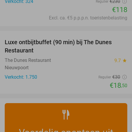
Verkocht: 324
€230
Regulier
€118
Excl. ca. €5 p.p.p.n. toeristenbelasting
favorite_border
Luxe ontbijtbuffet (90 min) bij The Dunes
38%
SOLD
Restaurant
OUT
The Dunes Restaurant
9.7
star
Nieuwpoort
Verkocht: 1.750
€30
Regulier
€18
,50