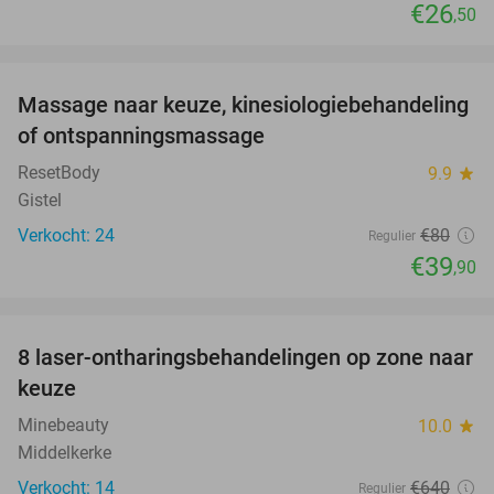
€26
,50
favorite_border
Massage naar keuze, kinesiologiebehandeling
50%
of ontspanningsmassage
ResetBody
9.9
star
Gistel
Verkocht: 24
€80
Regulier
€39
,90
favorite_border
8 laser-ontharingsbehandelingen op zone naar
80%
keuze
Minebeauty
10.0
star
Middelkerke
Verkocht: 14
€640
Regulier