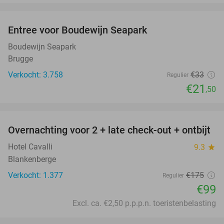
favorite_border
Entree voor Boudewijn Seapark
35%
Boudewijn Seapark
Brugge
Verkocht: 3.758
€33
Regulier
€21
,50
favorite_border
Overnachting voor 2 + late check-out + ontbijt
43%
Hotel Cavalli
9.3
star
Blankenberge
Verkocht: 1.377
€175
Regulier
€99
Excl. ca. €2,50 p.p.p.n. toeristenbelasting
favorite_border