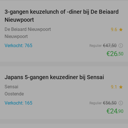
3-gangen keuzelunch of -diner bij De Beiaard
44%
Nieuwpoort
De Beiaard Nieuwpoort
9.6
star
Nieuwpoort
Verkocht: 765
€47
,50
Regulier
€26
,50
favorite_border
Japans 5-gangen keuzediner bij Sensai
56%
Sensai
9.1
star
Oostende
Verkocht: 165
€56
,50
Regulier
€24
,90
favorite_border