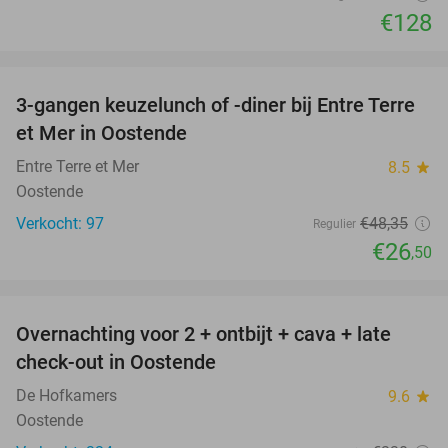
€128
favorite_border
3-gangen keuzelunch of -diner bij Entre Terre
45%
et Mer in Oostende
Entre Terre et Mer
8.5
star
Oostende
Verkocht: 97
€48
,35
Regulier
€26
,50
favorite_border
Overnachting voor 2 + ontbijt + cava + late
49%
check-out in Oostende
De Hofkamers
9.6
star
Oostende