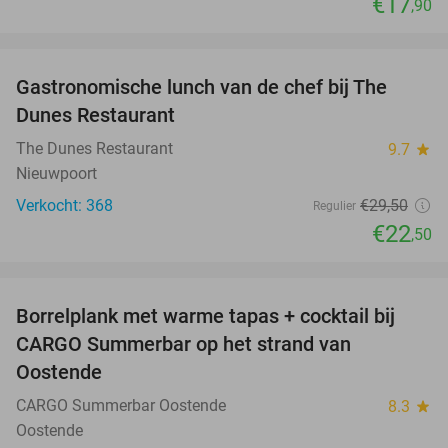
€17
,90
favorite_border
Gastronomische lunch van de chef bij The
24%
Dunes Restaurant
The Dunes Restaurant
9.7
star
Nieuwpoort
Verkocht: 368
€29
,50
Regulier
€22
,50
favorite_border
Borrelplank met warme tapas + cocktail bij
50%
CARGO Summerbar op het strand van
Oostende
CARGO Summerbar Oostende
8.3
star
Oostende