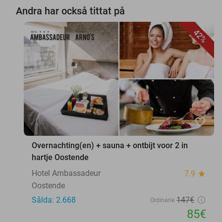
Andra har också tittat på
42%
favorite_border
Overnachting(en) + sauna + ontbijt voor 2 in
hartje Oostende
Hotel Ambassadeur
7.9
star
Oostende
Sålda: 2.668
147€
Ordinarie
85€