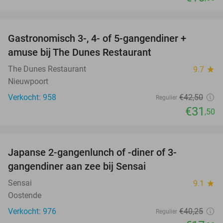
favorite_border
Gastronomisch 3-, 4- of 5-gangendiner +
26%
amuse bij The Dunes Restaurant
The Dunes Restaurant
9.7
star
Nieuwpoort
Verkocht: 958
€42
,50
Regulier
€31
,50
favorite_border
Japanse 2-gangenlunch of -diner of 3-
56%
gangendiner aan zee bij Sensai
Sensai
9.1
star
Oostende
Verkocht: 976
€40
,25
Regulier