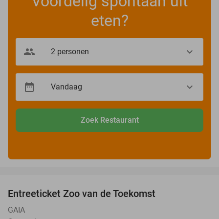
Voordelig spontaan uit
eten?
Zoek Restaurant
favorite_border
Entreeticket Zoo van de Toekomst
24%
GAIA