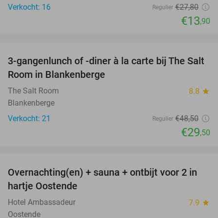
Verkocht: 16
€27
,80
Regulier
€13
,90
favorite_border
3-gangenlunch of -diner à la carte bij The Salt
39%
Room in Blankenberge
The Salt Room
8.8
star
Blankenberge
Verkocht: 21
€48
,50
Regulier
€29
,50
favorite_border
Overnachting(en) + sauna + ontbijt voor 2 in
42%
hartje Oostende
Hotel Ambassadeur
7.9
star
Oostende