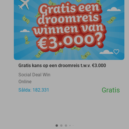
favorite_border
Gratis kans op een droomreis t.w.v. €3.000
Social Deal Win
Online
Gratis
Sålda: 182.331