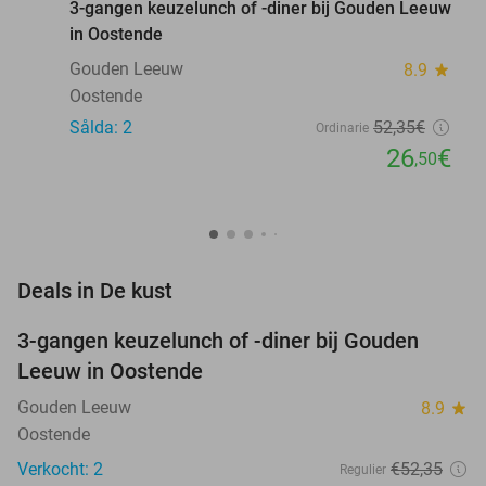
3-gangen keuzelunch of -diner bij Gouden Leeuw
in Oostende
Gouden Leeuw
8.9
star
Oostende
Sålda: 2
52
,35
€
Ordinarie
26
€
,50
favorite_border
Deals in De kust
3-gangen keuzelunch of -diner bij Gouden
49%
NEW
Leeuw in Oostende
TODAY
Gouden Leeuw
8.9
star
Oostende
Verkocht: 2
€52
,35
Regulier