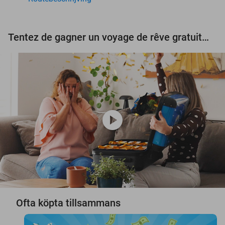
Tentez de gagner un voyage de rêve gratuit d'une valeur de 3.000 € !
play_circle
Ofta köpta tillsammans